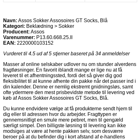
Navn:
Assos Sokker Assosoires GT Socks, Blå
Kategori:
Beklædning > Sokker
Producent:
Assos
Varenummer:
P13.60.668.25.II
EAN:
2220000103152
Vurderet til
4.5
ud af 5 stjerner baseret på
34
anmeldelser
Masser af online selskaber udlover nu om stunder alverdens
fragtløsninger. En favorit iblandt mange er lige nu at få
leveret til et afhentningssted, fordi det så giver dig god
fleksibilitet til at kunne afhente din pakke når det passer ind i
din kalender. Denne er nemlig ekstremt gnidningsløs, samt
ofte ydermere den mest prisbevidste metode til levering ved
køb af Assos Sokker Assosoires GT Socks, Blå.
Du kunne endvidere vælge at få produkterne sendt hjem til
dig eller til adressen hvor du arbejder. Fragttypen er
gennemsnitligt en smule mere pebret, men til gengæld
særligt simpel. Den billigste løsning til levering kan ikke
modsiges at være at hente pakken selv, som desværre
beroer på at du befinder dig i kort afstand af e-handlens