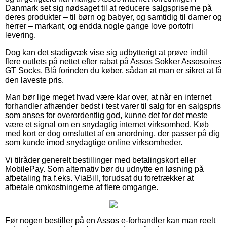
Danmark set sig nødsaget til at reducere salgspriserne på
deres produkter – til børn og babyer, og samtidig til damer og
herrer – markant, og endda nogle gange love portofri
levering.
Dog kan det stadigvæk vise sig udbytterigt at prøve indtil
flere outlets på nettet efter rabat på Assos Sokker Assosoires
GT Socks, Blå forinden du køber, sådan at man er sikret at få
den laveste pris.
Man bør lige meget hvad være klar over, at når en internet
forhandler afhænder bedst i test varer til salg for en salgspris
som anses for overordentlig god, kunne det for det meste
være et signal om en snydagtig internet virksomhed. Køb
med kort er dog omsluttet af en anordning, der passer på dig
som kunde imod snydagtige online virksomheder.
Vi tilråder generelt bestillinger med betalingskort eller
MobilePay. Som alternativ bør du udnytte en løsning på
afbetaling fra f.eks. ViaBill, forudsat du foretrækker at
afbetale omkostningerne af flere omgange.
Før nogen bestiller på en Assos e-forhandler kan man reelt