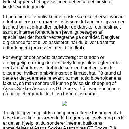
tyde shoppens betingelser, men det er for det meste et
tidskrævende projekt.
Et nemmere alternativ kunne måske være at efterse hvorvidt
e-forhandleren er e-mærket, eftersom det almindeligvis er en
tryghed om at e-handlen opfylder de danske retningslinjer,
samt at internet forhandleren jævnligt besøges af
specialister der forstår vedtægterne på området. Det giver
dig chance for at blive assisteret, når du bliver udsat for
udfordringer i processen med dit indkøb.
For øvrigt er det anbefalelsesværdigt at kunden er
omhyggelig omkring de mest betydningsfulde reglementer
der kan håndhæves i forbindelse med handlen, som for
eksempel hvilken ombytningsret e-firmaet har. På grund af
dette er det ydermere relevant, at man altid bibeholder ens
faktura, så man senere vil kunne påvise sin shopping af
Assos Sokker Assosoires GT Socks, Blå, hvad end man er
på udkig efter produkter til en herre eller dame.
Trustpilot giver dig fuldstændig udmærkede løsninger til at
bese forskellige nuværende forbrugeres oplevelser og derfor
er det en hjælp, at du sonderer internet butikkens
anmeldelser af Assos Sokker Assosoires GT Socks, Blå