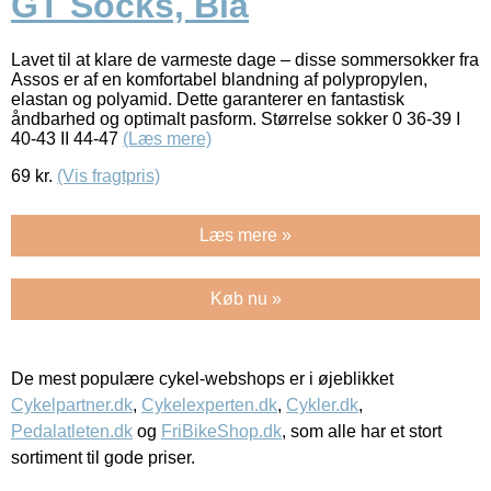
GT Socks, Blå
Lavet til at klare de varmeste dage – disse sommersokker fra
Assos er af en komfortabel blandning af polypropylen,
elastan og polyamid. Dette garanterer en fantastisk
åndbarhed og optimalt pasform. Størrelse sokker 0 36-39 I
40-43 II 44-47
(Læs mere)
69
kr.
(Vis fragtpris)
Læs mere »
Køb nu »
De mest populære cykel-webshops er i øjeblikket
Cykelpartner.dk
,
Cykelexperten.dk
,
Cykler.dk
,
Pedalatleten.dk
og
FriBikeShop.dk
, som alle har et stort
sortiment til gode priser.