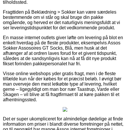
tilholdssted.
Fragttiden på Beklædning > Sokker kan være særdeles
bestemmende om vi står og skal bruge din pakke
omgående, og herved er det naturligvis meningsfuldt at vi
ser leveringstidspunktet for det vedkommende produkt.
En masse internet outlets giver løfte om levering på blot en
enkelt hverdag på de fleste produkter, eksempelvis Assos
Sokker Assosoires GT Socks, Blå, men husk at det
afhænger af at ordren laves forud for et givent tidspunkt,
således at de sandsynligvis kan nå at få dit nye produkt
fikset forinden pakkepersonalet har fri.
Visse online webshops yder gratis fragt, men i de fleste
tilfælde kun når der købes for et præcist beløb. I øvrigt bør
man overveje den mest letkøbte type af levering, hvilket
gerne – ligegyldigt om man bor nær Taastrup, Varde eller
Skagen – vil blive at få fragtfirmaet til at køre pakken til et
afhentningssted.
Det er super ukompliceret for almindelige dødelige at finde
information om priser i blandt diverse forretninger på nettet,
og til gengæld har mange Assos internet forretninger i