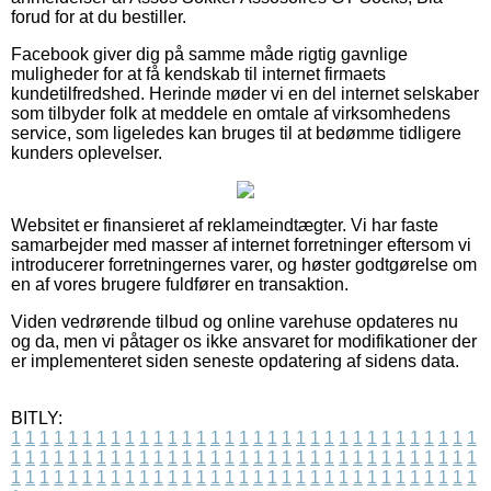
forud for at du bestiller.
Facebook giver dig på samme måde rigtig gavnlige
muligheder for at få kendskab til internet firmaets
kundetilfredshed. Herinde møder vi en del internet selskaber
som tilbyder folk at meddele en omtale af virksomhedens
service, som ligeledes kan bruges til at bedømme tidligere
kunders oplevelser.
Websitet er finansieret af reklameindtægter. Vi har faste
samarbejder med masser af internet forretninger eftersom vi
introducerer forretningernes varer, og høster godtgørelse om
en af vores brugere fuldfører en transaktion.
Viden vedrørende tilbud og online varehuse opdateres nu
og da, men vi påtager os ikke ansvaret for modifikationer der
er implementeret siden seneste opdatering af sidens data.
BITLY:
1
1
1
1
1
1
1
1
1
1
1
1
1
1
1
1
1
1
1
1
1
1
1
1
1
1
1
1
1
1
1
1
1
1
1
1
1
1
1
1
1
1
1
1
1
1
1
1
1
1
1
1
1
1
1
1
1
1
1
1
1
1
1
1
1
1
1
1
1
1
1
1
1
1
1
1
1
1
1
1
1
1
1
1
1
1
1
1
1
1
1
1
1
1
1
1
1
1
1