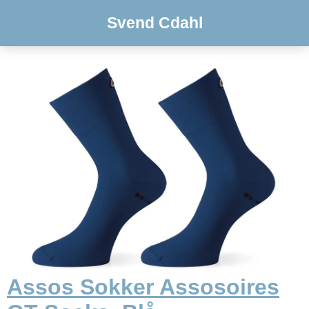
Svend Cdahl
Assos Sokker Assosoires