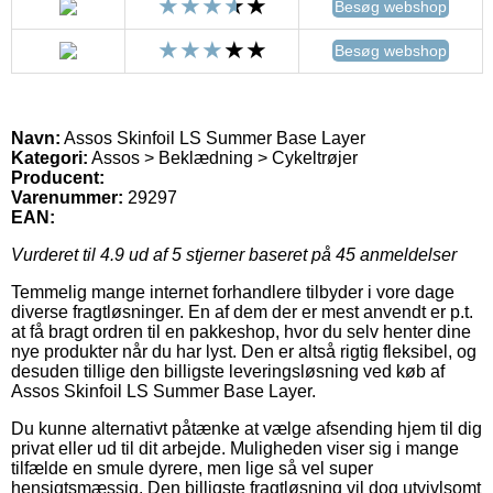
Besøg webshop
Besøg webshop
Navn:
Assos Skinfoil LS Summer Base Layer
Kategori:
Assos > Beklædning > Cykeltrøjer
Producent:
Varenummer:
29297
EAN:
Vurderet til
4.9
ud af 5 stjerner baseret på
45
anmeldelser
Temmelig mange internet forhandlere tilbyder i vore dage
diverse fragtløsninger. En af dem der er mest anvendt er p.t.
at få bragt ordren til en pakkeshop, hvor du selv henter dine
nye produkter når du har lyst. Den er altså rigtig fleksibel, og
desuden tillige den billigste leveringsløsning ved køb af
Assos Skinfoil LS Summer Base Layer.
Du kunne alternativt påtænke at vælge afsending hjem til dig
privat eller ud til dit arbejde. Muligheden viser sig i mange
tilfælde en smule dyrere, men lige så vel super
hensigtsmæssig. Den billigste fragtløsning vil dog utvivlsomt