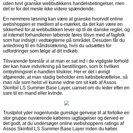
uden tvivl granske webbutikkens handelsbetingelser, men
det er for det meste ikke videre spændende.
En nemmere løsning kan være at granske hvorvidt online
webshoppen er medlem af e-mærket, da det kan være en
sikkerhed for at webbutikken lever op til de danske regler, og
at internet forhandleren løbende føres tilsyn med af fagfolk
som har indsigt i vedtægterne på området. Desuden får du
anledning til en håndsrækning, hvis du udsættes for
udfordringer som følge af dit indkøb.
Tilsvarende foreslår vi at man er sat ind i de vigtigste forhold
der kan have indvirkning på bestillingen, som fx hvilken
ombytningsret e-handlen tilsikrer. Her er det i øvrigt
afgørende, at man stadig beholder ens købsbekræftelse, så
man når som helst vil kunne vidne om sit køb af Assos
Skinfoil LS Summer Base Layer, uanset om du leder efter en
vare til en mand eller kvinde.
Trustpilot yder nogenlunde gunstige genveje til at fortolke en
stor gruppe nuværende køberes iagttagelser og derved er
det godt, at du undersøger online webshoppens ratings af
Assos Skinfoil LS Summer Base Layer inden du køber.