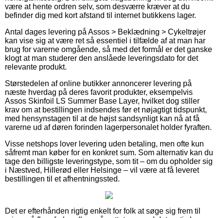
være at hente ordren selv, som desværre kræver at du
befinder dig med kort afstand til internet butikkens lager.
Antal dages levering på Assos > Beklædning > Cykeltrøjer
kan vise sig at være ret så essentiel i tilfælde af at man har
brug for varerne omgående, så med det formål er det ganske
klogt at man studerer den anslåede leveringsdato for det
relevante produkt.
Størstedelen af online butikker annoncerer levering på
næste hverdag på deres favorit produkter, eksempelvis
Assos Skinfoil LS Summer Base Layer, hvilket dog stiller
krav om at bestillingen indsendes før et nøjagtigt tidspunkt,
med hensynstagen til at de højst sandsynligt kan nå at få
varerne ud af døren forinden lagerpersonalet holder fyraften.
Visse netshops lover levering uden betaling, men ofte kun
såfremt man køber for en konkret sum. Som alternativ kan du
tage den billigste leveringstype, som tit – om du opholder sig
i Næstved, Hillerød eller Helsinge – vil være at få leveret
bestillingen til et afhentningssted.
Det er efterhånden rigtig enkelt for folk at søge sig frem til