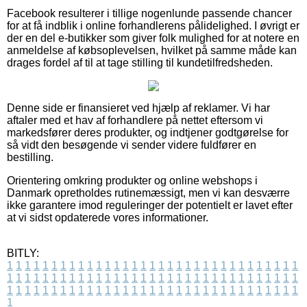
Facebook resulterer i tillige nogenlunde passende chancer
for at få indblik i online forhandlerens pålidelighed. I øvrigt er
der en del e-butikker som giver folk mulighed for at notere en
anmeldelse af købsoplevelsen, hvilket på samme måde kan
drages fordel af til at tage stilling til kundetilfredsheden.
Denne side er finansieret ved hjælp af reklamer. Vi har
aftaler med et hav af forhandlere på nettet eftersom vi
markedsfører deres produkter, og indtjener godtgørelse for
så vidt den besøgende vi sender videre fuldfører en
bestilling.
Orientering omkring produkter og online webshops i
Danmark opretholdes rutinemæssigt, men vi kan desværre
ikke garantere imod reguleringer der potentielt er lavet efter
at vi sidst opdaterede vores informationer.
BITLY:
1
1
1
1
1
1
1
1
1
1
1
1
1
1
1
1
1
1
1
1
1
1
1
1
1
1
1
1
1
1
1
1
1
1
1
1
1
1
1
1
1
1
1
1
1
1
1
1
1
1
1
1
1
1
1
1
1
1
1
1
1
1
1
1
1
1
1
1
1
1
1
1
1
1
1
1
1
1
1
1
1
1
1
1
1
1
1
1
1
1
1
1
1
1
1
1
1
1
1
1