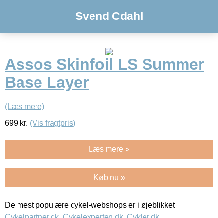
Svend Cdahl
Assos Skinfoil LS Summer
Base Layer
(Læs mere)
699
kr.
(Vis fragtpris)
Læs mere »
Køb nu »
De mest populære cykel-webshops er i øjeblikket
Cykelpartner.dk
,
Cykelexperten.dk
,
Cykler.dk
,