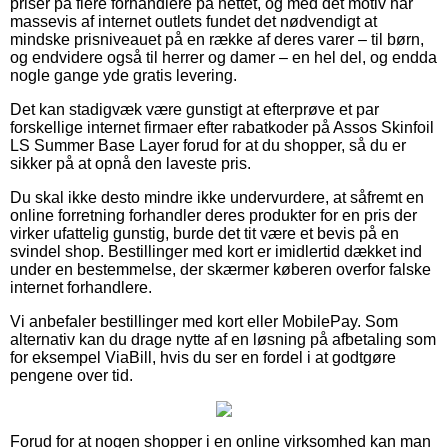
priser på flere forhandlere på nettet, og med det motiv har
massevis af internet outlets fundet det nødvendigt at
mindske prisniveauet på en række af deres varer – til børn,
og endvidere også til herrer og damer – en hel del, og endda
nogle gange yde gratis levering.
Det kan stadigvæk være gunstigt at efterprøve et par
forskellige internet firmaer efter rabatkoder på Assos Skinfoil
LS Summer Base Layer forud for at du shopper, så du er
sikker på at opnå den laveste pris.
Du skal ikke desto mindre ikke undervurdere, at såfremt en
online forretning forhandler deres produkter for en pris der
virker ufattelig gunstig, burde det tit være et bevis på en
svindel shop. Bestillinger med kort er imidlertid dækket ind
under en bestemmelse, der skærmer køberen overfor falske
internet forhandlere.
Vi anbefaler bestillinger med kort eller MobilePay. Som
alternativ kan du drage nytte af en løsning på afbetaling som
for eksempel ViaBill, hvis du ser en fordel i at godtgøre
pengene over tid.
Forud for at nogen shopper i en online virksomhed kan man