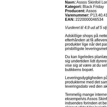
Navn:
Assos Skinfoil Lo
Kategori:
Black Friday
Producent:
Assos
Varenummer:
P13.40.41
EAN:
2220000046534
Vurderet til
4.9
ud af 5 st
Adskillige shops på nette
efterhånden at få aflevere
produkter lige når det p
prisbilligste leveringsm
Du kan ligeledes planlægg
sig undertiden lidt dyrer
vise sig at være at du s
butikkens bopæl.
Leveringsdygtigheden på
produkterne med det samm
leveringsdato ved den ak
Temmelig mange internet
eksempelvis Assos Skinfo
indsendes forinden et bes