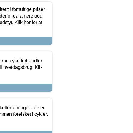
et til fornuftige priser.
 derfor garantere god
dstyr. Klik her for at
erne cykelforhandler
til hverdagsbrug. Klik
lforretninger - de er
mmen forelsket i cykler.