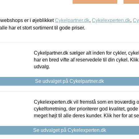
webshops er i øjeblikket
Cykelpartner.dk
,
Cykelexperten.dk
,
Cy
alle har et stort sortiment til gode priser.
Cykelpartner.dk sælger alt inden for cykler, cyke
har en bred vifte af reservedele til din cykel. Klik
udvalg.
Se udvalget på Cykelpartner.dk
Cykelexperten.dk vil fremstå som en troværdig o
cykelforretning, der prioriterer god kvalitet, god
meget højt til alle deres kunder. Klik her for at s
Se udvalget på Cykelexperten.dk