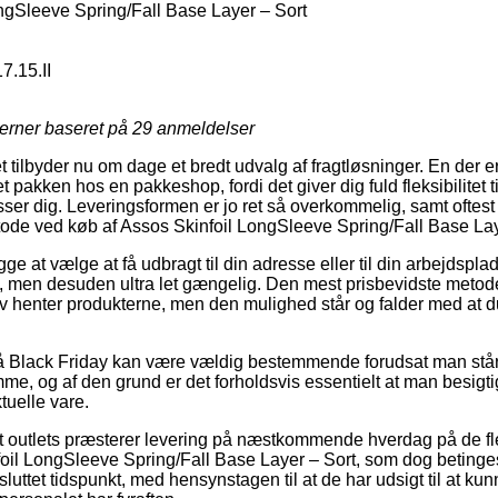
ngSleeve Spring/Fall Base Layer – Sort
7.15.II
jerner baseret på
29
anmeldelser
t tilbyder nu om dage et bredt udvalg af fragtløsninger. En der 
t pakken hos en pakkeshop, fordi det giver dig fuld fleksibilitet 
asser dig. Leveringsformen er jo ret så overkommelig, samt oftes
etode ved køb af Assos Skinfoil LongSleeve Spring/Fall Base Lay
e at vælge at få udbragt til din adresse eller til din arbejdspla
e, men desuden ultra let gængelig. Den mest prisbevidste metode t
elv henter produkterne, men den mulighed står og falder med at 
 Black Friday kan være vældig bestemmende forudsat man står
e, og af den grund er det forholdsvis essentielt at man besigt
tuelle vare.
 outlets præsterer levering på næstkommende hverdag på de fle
il LongSleeve Spring/Fall Base Layer – Sort, som dog betinges 
luttet tidspunkt, med hensynstagen til at de har udsigt til at kun