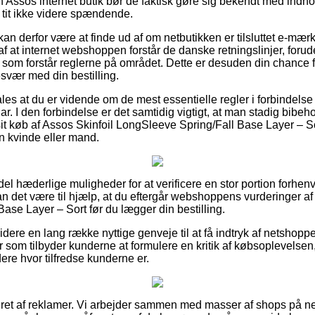
en Assos internet butik bør de faktisk gøre sig bekendt med indh
 tit ikke videre spændende.
 derfor være at finde ud af om netbutikken er tilsluttet e-mærke
f at internet webshoppen forstår de danske retningslinjer, forud
er som forstår reglerne på området. Dette er desuden din chance fo
esvær med din bestilling.
es at du er vidende om de mest essentielle regler i forbindelse
ar. I den forbindelse er det samtidig vigtigt, at man stadig bibeh
it køb af Assos Skinfoil LongSleeve Spring/Fall Base Layer – 
 en kvinde eller mand.
n del hæderlige muligheder for at verificere en stor portion for
n det være til hjælp, at du eftergår webshoppens vurderinger af
ase Layer – Sort før du lægger din bestilling.
ere en lang række nyttige genveje til at få indtryk af netshoppe
er som tilbyder kunderne at formulere en kritik af købsoplevelse
rdere hvor tilfredse kunderne er.
et af reklamer. Vi arbejder sammen med masser af shops på net