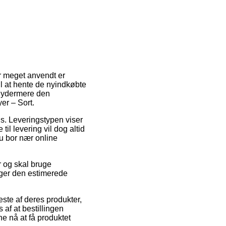
er meget anvendt er
til at hente de nyindkøbte
t ydermere den
er – Sort.
ds. Leveringstypen viser
il levering vil dog altid
du bor nær online
 og skal bruge
iger den estimerede
ste af deres produkter,
af at bestillingen
ne nå at få produktet