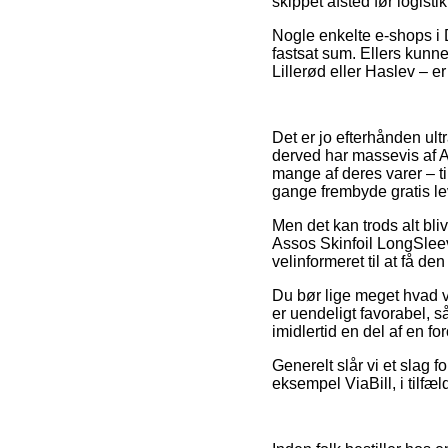
skippet afsted før logisti
Nogle enkelte e-shops i D
fastsat sum. Ellers kunne
Lillerød eller Haslev – er
Det er jo efterhånden ult
derved har massevis af 
mange af deres varer – ti
gange frembyde gratis le
Men det kan trods alt bli
Assos Skinfoil LongSleev
velinformeret til at få den
Du bør lige meget hvad v
er uendeligt favorabel, s
imidlertid en del af en f
Generelt slår vi et slag 
eksempel ViaBill, i tilfæl