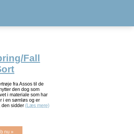
ring/Fall
ort
røje fra Assos til de
enytter den dog som
avet i materiale som har
r i en sømløs og er
å den sidder
(Læs mere)
b nu »