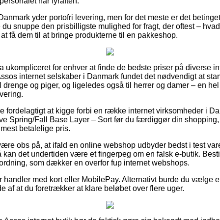
kpersonalet har fyraften.
anmark yder portofri levering, men for det meste er det betinget
 du snuppe den prisbilligste mulighed for fragt, der oftest – hv
 at få dem til at bringe produkterne til en pakkeshop.
ra ukompliceret for enhver at finde de bedste priser på diverse i
Assos internet selskaber i Danmark fundet det nødvendigt at s
l drenge og piger, og ligeledes også til herrer og damer – en he
vering.
ve fordelagtigt at kigge forbi en række internet virksomheder i D
e Spring/Fall Base Layer – Sort før du færdiggør din shopping,
 mest betalelige pris.
ære obs på, at ifald en online webshop udbyder bedst i test var
å kan det undertiden være et fingerpeg om en falsk e-butik. Besti
orordning, som dækker en overfor fup internet webshops.
for handler med kort eller MobilePay. Alternativt burde du vælge e
de af at du foretrækker at klare beløbet over flere uger.