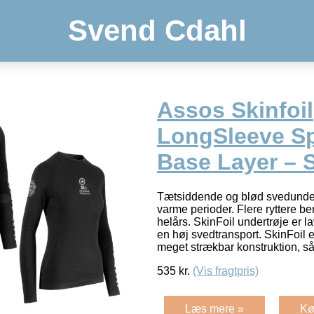
Svend Cdahl
Assos Skinfoil
LongSleeve Sp
Base Layer – S
Tætsiddende og blød svedundert
varme perioder. Flere ryttere b
helårs. SkinFoil undertrøje er l
en høj svedtransport. SkinFoil e
meget strækbar konstruktion, s
535
kr.
(Vis fragtpris)
Læs mere »
Kø