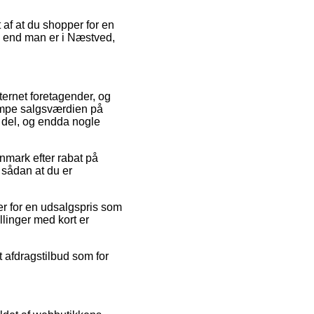
 af at du shopper for en
ad end man er i Næstved,
nternet foretagender, og
tampe salgsværdien på
l del, og endda nogle
anmark efter rabat på
 sådan at du er
er for en udsalgspris som
llinger med kort er
t afdragstilbud som for