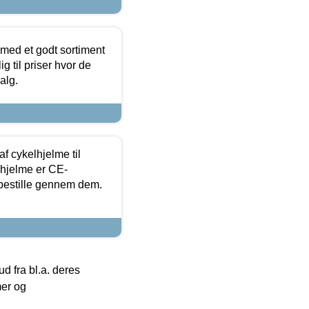
 med et godt sortiment
g til priser hvor de
alg.
f cykelhjelme til
lhjelme er CE-
 bestille gennem dem.
 fra bl.a. deres
mer og