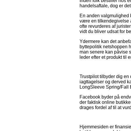
Inden folk bestiller hos 
handelsaftale, dog er det
En anden valgmulighed kan
være en tilkendegivelse a
ofte revurderes af jurist
vidt du bliver udsat for b
Ydermere kan det anbefal
byttepolitik netshoppen h
man senere kan påvise s
leder efter et produkt til
Trustpilot tilbyder dig e
iagttagelser og derved ka
LongSleeve Spring/Fall B
Facebook byder på endvid
der faktisk online butikk
drages fordel af til at vu
Hjemmesiden er finansier