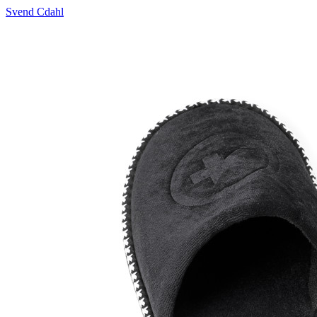
Svend Cdahl