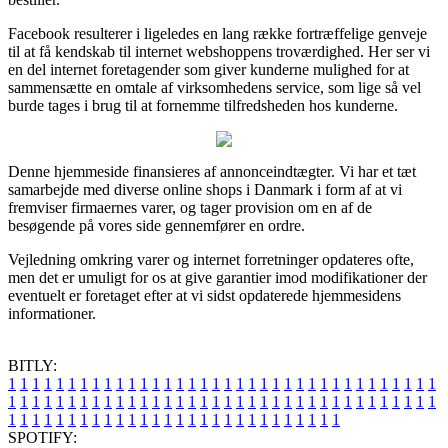
Facebook resulterer i ligeledes en lang række fortræffelige genveje
til at få kendskab til internet webshoppens troværdighed. Her ser vi
en del internet foretagender som giver kunderne mulighed for at
sammensætte en omtale af virksomhedens service, som lige så vel
burde tages i brug til at fornemme tilfredsheden hos kunderne.
Denne hjemmeside finansieres af annonceindtægter. Vi har et tæt
samarbejde med diverse online shops i Danmark i form af at vi
fremviser firmaernes varer, og tager provision om en af de
besøgende på vores side gennemfører en ordre.
Vejledning omkring varer og internet forretninger opdateres ofte,
men det er umuligt for os at give garantier imod modifikationer der
eventuelt er foretaget efter at vi sidst opdaterede hjemmesidens
informationer.
BITLY:
1
1
1
1
1
1
1
1
1
1
1
1
1
1
1
1
1
1
1
1
1
1
1
1
1
1
1
1
1
1
1
1
1
1
1
1
1
1
1
1
1
1
1
1
1
1
1
1
1
1
1
1
1
1
1
1
1
1
1
1
1
1
1
1
1
1
1
1
1
1
1
1
1
1
1
1
1
1
1
1
1
1
1
1
1
1
1
1
1
1
1
1
1
1
1
1
1
1
1
1
SPOTIFY: