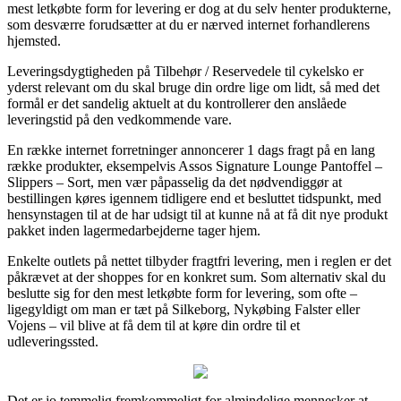
mest letkøbte form for levering er dog at du selv henter produkterne,
som desværre forudsætter at du er nærved internet forhandlerens
hjemsted.
Leveringsdygtigheden på Tilbehør / Reservedele til cykelsko er
yderst relevant om du skal bruge din ordre lige om lidt, så med det
formål er det sandelig aktuelt at du kontrollerer den anslåede
leveringstid på den vedkommende vare.
En række internet forretninger annoncerer 1 dags fragt på en lang
række produkter, eksempelvis Assos Signature Lounge Pantoffel –
Slippers – Sort, men vær påpasselig da det nødvendiggør at
bestillingen køres igennem tidligere end et besluttet tidspunkt, med
hensynstagen til at de har udsigt til at kunne nå at få dit nye produkt
pakket inden lagermedarbejderne tager hjem.
Enkelte outlets på nettet tilbyder fragtfri levering, men i reglen er det
påkrævet at der shoppes for en konkret sum. Som alternativ skal du
beslutte sig for den mest letkøbte form for levering, som ofte –
ligegyldigt om man er tæt på Silkeborg, Nykøbing Falster eller
Vojens – vil blive at få dem til at køre din ordre til et
udleveringssted.
Det er jo temmelig fremkommeligt for almindelige mennesker at