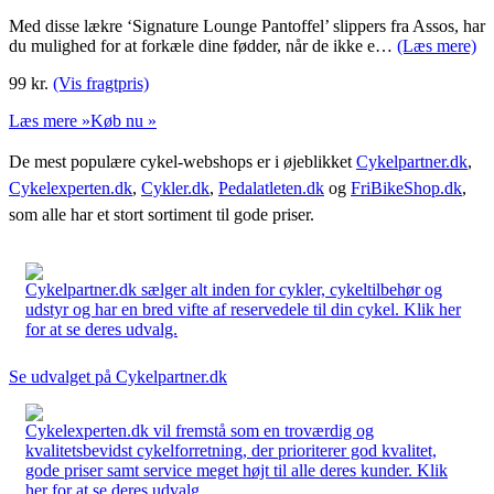
Med disse lækre ‘Signature Lounge Pantoffel’ slippers fra Assos, har
du mulighed for at forkæle dine fødder, når de ikke e…
(Læs mere)
99
kr.
(Vis fragtpris)
Læs mere »
Køb nu »
De mest populære cykel-webshops er i øjeblikket
Cykelpartner.dk
,
Cykelexperten.dk
,
Cykler.dk
,
Pedalatleten.dk
og
FriBikeShop.dk
,
som alle har et stort sortiment til gode priser.
Cykelpartner.dk sælger alt inden for cykler, cykeltilbehør og
udstyr og har en bred vifte af reservedele til din cykel. Klik her
for at se deres udvalg.
Se udvalget på Cykelpartner.dk
Cykelexperten.dk vil fremstå som en troværdig og
kvalitetsbevidst cykelforretning, der prioriterer god kvalitet,
gode priser samt service meget højt til alle deres kunder. Klik
her for at se deres udvalg.