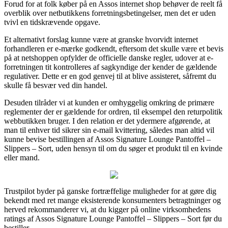
Forud for at folk køber på en Assos internet shop behøver de reelt få
overblik over netbutikkens forretningsbetingelser, men det er uden
tvivl en tidskrævende opgave.
Et alternativt forslag kunne være at granske hvorvidt internet
forhandleren er e-mærke godkendt, eftersom det skulle være et bevis
på at netshoppen opfylder de officielle danske regler, udover at e-
forretningen tit kontrolleres af sagkyndige der kender de gældende
regulativer. Dette er en god genvej til at blive assisteret, såfremt du
skulle få besvær ved din handel.
Desuden tilråder vi at kunden er omhyggelig omkring de primære
reglementer der er gældende for ordren, til eksempel den returpolitik
webbutikken bruger. I den relation er det ydermere afgørende, at
man til enhver tid sikrer sin e-mail kvittering, således man altid vil
kunne bevise bestillingen af Assos Signature Lounge Pantoffel –
Slippers – Sort, uden hensyn til om du søger et produkt til en kvinde
eller mand.
Trustpilot byder på ganske fortræffelige muligheder for at gøre dig
bekendt med ret mange eksisterende konsumenters betragtninger og
herved rekommanderer vi, at du kigger på online virksomhedens
ratings af Assos Signature Lounge Pantoffel – Slippers – Sort før du
bestiller.