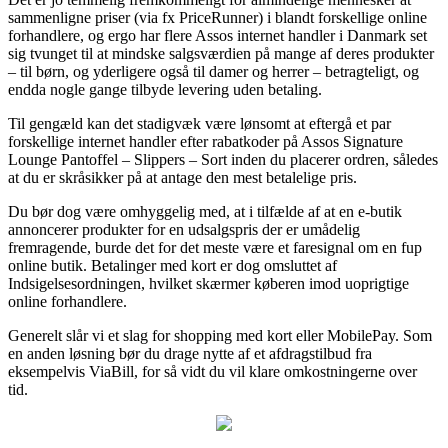
sammenligne priser (via fx PriceRunner) i blandt forskellige online
forhandlere, og ergo har flere Assos internet handler i Danmark set
sig tvunget til at mindske salgsværdien på mange af deres produkter
– til børn, og yderligere også til damer og herrer – betragteligt, og
endda nogle gange tilbyde levering uden betaling.
Til gengæld kan det stadigvæk være lønsomt at eftergå et par
forskellige internet handler efter rabatkoder på Assos Signature
Lounge Pantoffel – Slippers – Sort inden du placerer ordren, således
at du er skråsikker på at antage den mest betalelige pris.
Du bør dog være omhyggelig med, at i tilfælde af at en e-butik
annoncerer produkter for en udsalgspris der er umådelig
fremragende, burde det for det meste være et faresignal om en fup
online butik. Betalinger med kort er dog omsluttet af
Indsigelsesordningen, hvilket skærmer køberen imod uoprigtige
online forhandlere.
Generelt slår vi et slag for shopping med kort eller MobilePay. Som
en anden løsning bør du drage nytte af et afdragstilbud fra
eksempelvis ViaBill, for så vidt du vil klare omkostningerne over
tid.