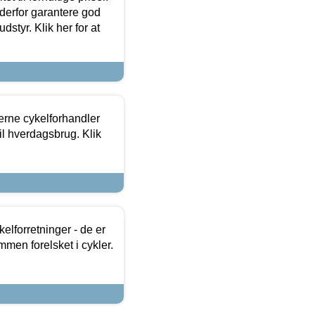
 derfor garantere god
dstyr. Klik her for at
erne cykelforhandler
til hverdagsbrug. Klik
lforretninger - de er
mmen forelsket i cykler.