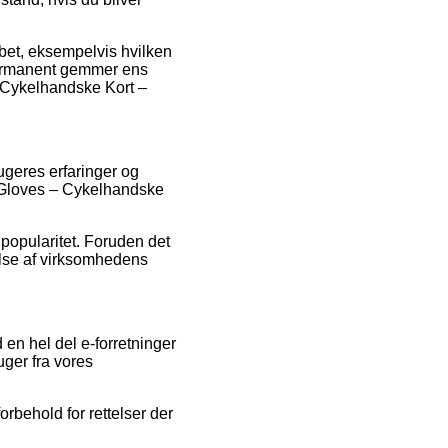
bet, eksempelvis hvilken
 permanent gemmer ens
– Cykelhandske Kort –
rugeres erfaringer og
F Gloves – Cykelhandske
 popularitet. Foruden det
else af virksomhedens
en hel del e-forretninger
uger fra vores
rbehold for rettelser der