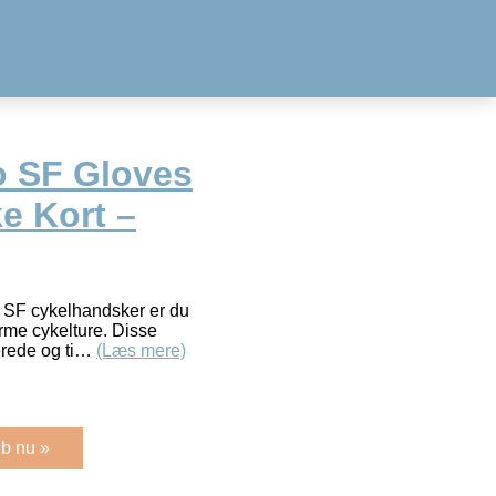
o SF Gloves
e Kort –
 SF cykelhandsker er du
rme cykelture. Disse
lerede og ti…
(Læs mere)
b nu »