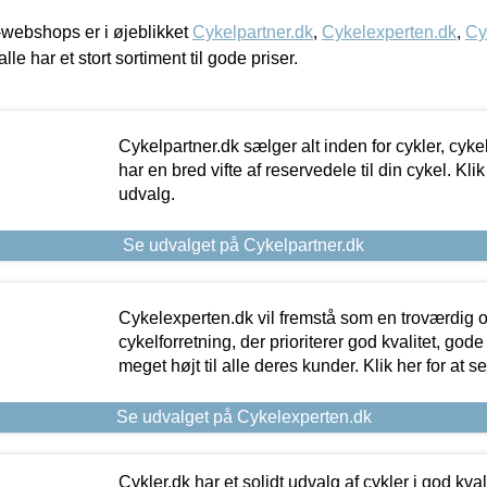
webshops er i øjeblikket
Cykelpartner.dk
,
Cykelexperten.dk
,
Cy
alle har et stort sortiment til gode priser.
Cykelpartner.dk sælger alt inden for cykler, cyke
har en bred vifte af reservedele til din cykel. Klik
udvalg.
Se udvalget på Cykelpartner.dk
Cykelexperten.dk vil fremstå som en troværdig o
cykelforretning, der prioriterer god kvalitet, god
meget højt til alle deres kunder. Klik her for at s
Se udvalget på Cykelexperten.dk
Cykler.dk har et solidt udvalg af cykler i god kvalit