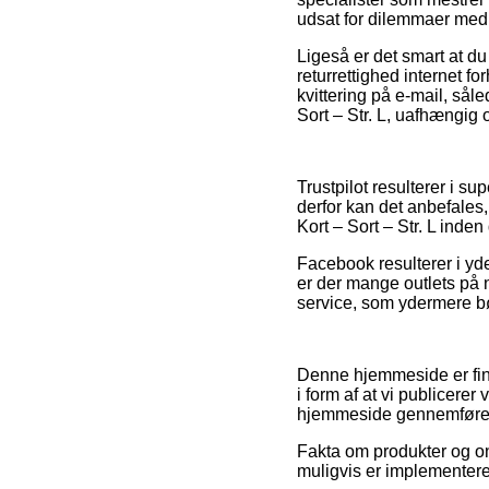
udsat for dilemmaer med d
Ligeså er det smart at d
returrettighed internet 
kvittering på e-mail, så
Sort – Str. L, uafhængig o
Trustpilot resulterer i s
derfor kan det anbefales
Kort – Sort – Str. L inden
Facebook resulterer i yde
er der mange outlets på
service, som ydermere bø
Denne hjemmeside er fina
i form af at vi publicer
hjemmeside gennemfører
Fakta om produkter og on
muligvis er implementere