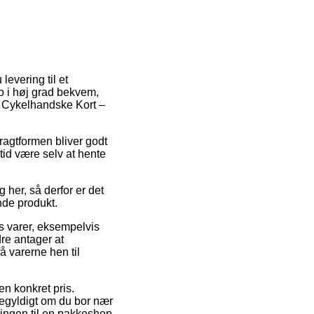
levering til et
jo i høj grad bekvem,
– Cykelhandske Kort –
Fragtformen bliver godt
tid være selv at hente
 her, så derfor er det
nde produkt.
s varer, eksempelvis
re antager at
å varerne hen til
en konkret pris.
gegyldigt om du bor nær
llingen til en pakkeshop.