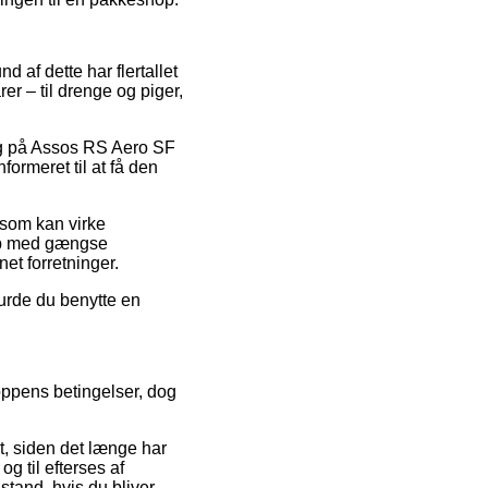
d af dette har flertallet
er – til drenge og piger,
salg på Assos RS Aero SF
ormeret til at få den
 som kan virke
Køb med gængse
net forretninger.
burde du benytte en
oppens betingelser, dog
, siden det længe har
g til efterses af
stand, hvis du bliver