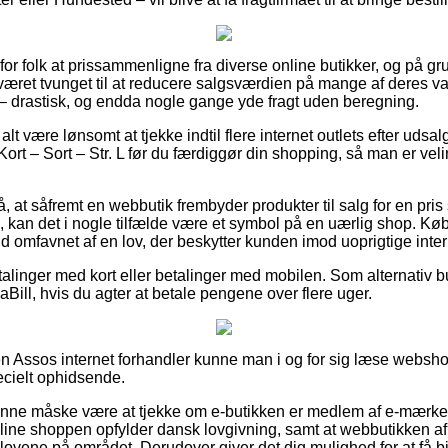
for folk at prissammenligne fra diverse online butikker, og på grun
været tvunget til at reducere salgsværdien på mange af deres var
e – drastisk, og endda nogle gange yde fragt uden beregning.
 alt være lønsomt at tjekke indtil flere internet outlets efter ud
t – Sort – Str. L før du færdiggør din shopping, så man er velinf
 at såfremt en webbutik frembyder produkter til salg for en pris
, kan det i nogle tilfælde være et symbol på en uærlig shop. 
ald omfavnet af en lov, der beskytter kunden imod uoprigtige inter
etalinger med kort eller betalinger med mobilen. Som alternativ 
Bill, hvis du agter at betale pengene over flere uger.
en Assos internet forhandler kunne man i og for sig læse websh
pecielt ophidsende.
unne måske være at tjekke om e-butikken er medlem af e-mærket
nline shoppen opfylder dansk lovgivning, samt at webbutikken af o
lovene på området. Derudover giver det dig mulighed for at få bi