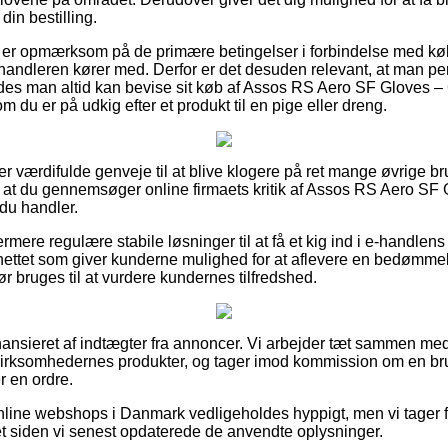
in bestilling.
u er opmærksom på de primære betingelser i forbindelse med kø
forhandleren kører med. Derfor er det desuden relevant, at man
ledes man altid kan bevise sit køb af Assos RS Aero SF Gloves 
m du er på udkig efter et produkt til en pige eller dreng.
uper værdifulde genveje til at blive klogere på ret mange øvrige b
, at du gennemsøger online firmaets kritik af Assos RS Aero S
 du handler.
rmere regulære stabile løsninger til at få et kig ind i e-handlens
 nettet som giver kunderne mulighed for at aflevere en bedømm
r bruges til at vurdere kundernes tilfredshed.
nsieret af indtægter fra annoncer. Vi arbejder tæt sammen med 
er virksomhedernes produkter, og tager imod kommission om en br
 en ordre.
line webshops i Danmark vedligeholdes hyppigt, men vi tager fo
t siden vi senest opdaterede de anvendte oplysninger.