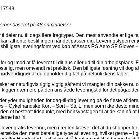
117548
jerner baseret på
48
anmeldelser
 tildeler nu til dags flere fragttyper. Den mest anvendte er lige nu 
kan afhente bestillingen når det passer dig. Leveringstypen er 
isbilligste leveringsform ved køb af Assos RS Aero SF Gloves 
r og imod at få leveret til dit hus eller ud til din arbejdsplads. 
elig, men omvendt ret praktisk. Den billigste løsning vil dog al
 nødvendiggør at du opholder dig tæt på netbutikkens lager.
er er naturligvis rigtig vigtig såfremt vi mangler din pakke nu og
 kigger nærmere på den anslåede leveringstid for det pågælde
r yder muligheden for dag-til-dag levering på de fleste af dere
 – Cykelhandske Kort – Sort – Str. L, men som ikke desto mind
nden et bestemt tidspunkt, med hensynstagen til at de kan nå at f
erne har fri.
over gratis levering, men i reglen kræver det at du shopper for 
trække den mest betalelige type af levering, hvilket gerne – li
eller Hundested – vil blive at få fragtfirmaet til at bringe besti