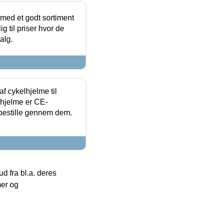
 med et godt sortiment
g til priser hvor de
alg.
f cykelhjelme til
lhjelme er CE-
 bestille gennem dem.
 fra bl.a. deres
mer og