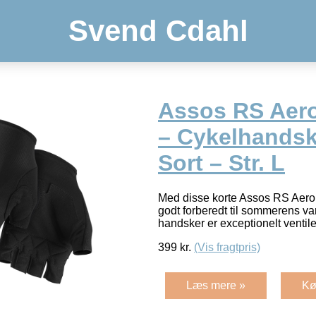
Svend Cdahl
Assos RS Aer
– Cykelhandsk
Sort – Str. L
Med disse korte Assos RS Aero
godt forberedt til sommerens va
handsker er exceptionelt venti
399
kr.
(Vis fragtpris)
Læs mere »
Kø