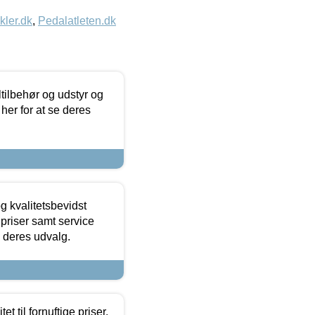
kler.dk
,
Pedalatleten.dk
ltilbehør og udstyr og
 her for at se deres
g kvalitetsbevidst
e priser samt service
e deres udvalg.
et til fornuftige priser.