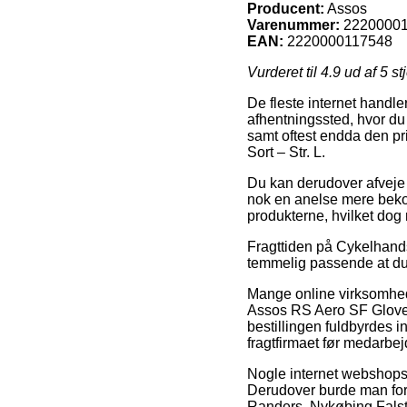
Producent:
Assos
Varenummer:
2220000
EAN:
2220000117548
Vurderet til
4.9
ud af 5 st
De fleste internet handler
afhentningssted, hvor du 
samt oftest endda den pr
Sort – Str. L.
Du kan derudover afveje fo
nok en anelse mere bekost
produkterne, hvilket dog
Fragttiden på Cykelhandsk
temmelig passende at du
Mange online virksomhede
Assos RS Aero SF Gloves
bestillingen fuldbyrdes i
fragtfirmaet før medarbejd
Nogle internet webshops l
Derudover burde man fore
Randers, Nykøbing Falster 