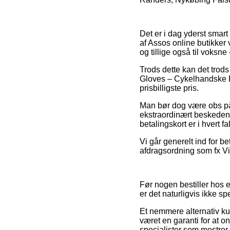
Det er i dag yderst smart 
af Assos online butikker 
og tillige også til voksn
Trods dette kan det trods
Gloves – Cykelhandske Kor
prisbilligste pris.
Man bør dog være obs på,
ekstraordinært beskeden
betalingskort er i hvert f
Vi går generelt ind for b
afdragsordning som fx Via
Før nogen bestiller hos 
er det naturligvis ikke s
Et nemmere alternativ k
været en garanti for at o
specialister som mestrer 