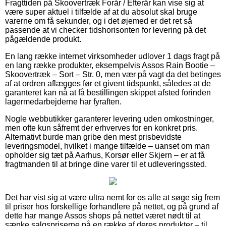
Fragttiden på Skoovertræk Forår / Efterår kan vise sig at
være super aktuel i tilfælde af at du absolut skal bruge
varerne om få sekunder, og i det øjemed er det ret så
passende at vi checker tidshorisonten for levering på det
pågældende produkt.
En lang række internet virksomheder udlover 1 dags fragt på
en lang række produkter, eksempelvis Assos Rain Bootie –
Skoovertræk – Sort – Str. 0, men vær på vagt da det betinges
af at ordren aflægges før et givent tidspunkt, således at de
garanteret kan nå at få bestillingen skippet afsted forinden
lagermedarbejderne har fyraften.
Nogle webbutikker garanterer levering uden omkostninger,
men ofte kun såfremt der erhverves for en konkret pris.
Alternativt burde man gribe den mest prisbevidste
leveringsmodel, hvilket i mange tilfælde – uanset om man
opholder sig tæt på Aarhus, Korsør eller Skjern – er at få
fragtmanden til at bringe dine varer til et udleveringssted.
Det har vist sig at være ultra nemt for os alle at søge sig frem
til priser hos forskellige forhandlere på nettet, og på grund af
dette har mange Assos shops på nettet været nødt til at
sænke salgspriserne på en række af deres produkter – til