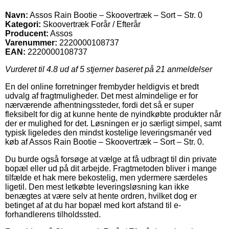
Navn:
Assos Rain Bootie – Skoovertræk – Sort – Str. 0
Kategori:
Skoovertræk Forår / Efterår
Producent:
Assos
Varenummer:
2220000108737
EAN:
2220000108737
Vurderet til
4.8
ud af 5 stjerner baseret på
21
anmeldelser
En del online forretninger frembyder heldigvis et bredt
udvalg af fragtmuligheder. Det mest almindelige er for
nærværende afhentningssteder, fordi det så er super
fleksibelt for dig at kunne hente de nyindkøbte produkter når
der er mulighed for det. Løsningen er jo særligt simpel, samt
typisk ligeledes den mindst kostelige leveringsmanér ved
køb af Assos Rain Bootie – Skoovertræk – Sort – Str. 0.
Du burde også forsøge at vælge at få udbragt til din private
bopæl eller ud på dit arbejde. Fragtmetoden bliver i mange
tilfælde et hak mere bekostelig, men ydermere særdeles
ligetil. Den mest letkøbte leveringsløsning kan ikke
benægtes at være selv at hente ordren, hvilket dog er
betinget af at du har bopæl med kort afstand til e-
forhandlerens tilholdssted.