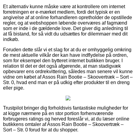
Et alternativ kunne måske være at kontrollere om internet
forretningen er e-mærket medlem, fordi det typisk er en
angivelse af at online forhandleren opretholder de opstillede
regler, og at webshoppen løbende overværes af fagmænd
som er inde i de gældende love. Det giver dig anledning til
at få bistand, for så vidt du udsættes for dilemmaer med dit
indkøb.
Foruden dette slår vi et slag for at du er omhyggelig omkring
de mest aktuelle vilkår der kan have indflydelse på ordren,
som for eksempel den bytteret internet butikken bruger. I
relation til det er det også afgørende, at man stadigvæk
opbevarer ens ordrekvittering, således man senere vil kunne
vidne om købet af Assos Rain Bootie – Skoovertræk – Sort –
Str. 0, hvad end man er på udkig efter produkter til en dreng
eller pige.
Trustpilot bringer dig forholdsvis fantastiske muligheder for
at kigge nærmere på en stor portion forhenværende
forbrugeres ratings og herved foreslår vi, at du læser online
butikkens omtaler af Assos Rain Bootie – Skoovertræk –
Sort – Str. 0 forud for at du shopper.