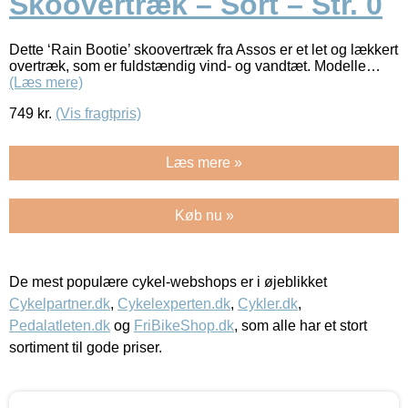
Skoovertræk – Sort – Str. 0
Dette ‘Rain Bootie’ skoovertræk fra Assos er et let og lækkert
overtræk, som er fuldstændig vind- og vandtæt. Modelle…
(Læs mere)
749
kr.
(Vis fragtpris)
Læs mere »
Køb nu »
De mest populære cykel-webshops er i øjeblikket
Cykelpartner.dk
,
Cykelexperten.dk
,
Cykler.dk
,
Pedalatleten.dk
og
FriBikeShop.dk
, som alle har et stort
sortiment til gode priser.