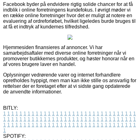
Facebook byder på endvidere rigtig solide chancer for at få
indblik i online forretningens kundefokus. I øvrigt møder vi
en række online forretninger hvor det er muligt at notere en
evaluering af ordreforløbet, hvilket ligeledes burde bruges til
at få et indtryk af kundernes tilfredshed.
Hjemmesiden finansieres af annoncer. Vi har
samarbejdsaftaler med diverse online forretninger når vi
promoverer butikkernes produkter, og høster honorar når en
af vores brugere laver en handel.
Oplysninger vedrørende varer og internet forhandlere
opretholdes hyppigt, men man kan ikke stille os ansvarlig for
rettelser der er foretaget efter at vi sidste gang opdaterede
de anvendte informationer.
BITLY:
1
1
1
1
1
1
1
1
1
1
1
1
1
1
1
1
1
1
1
1
1
1
1
1
1
1
1
1
1
1
1
1
1
1
1
1
1
1
1
1
1
1
1
1
1
1
1
1
1
1
1
1
1
1
1
1
1
1
1
1
1
1
1
1
1
1
1
1
1
1
1
1
1
1
1
1
1
1
1
1
1
1
1
1
1
1
1
1
1
1
1
1
1
1
1
1
1
1
1
1
SPOTIFY: