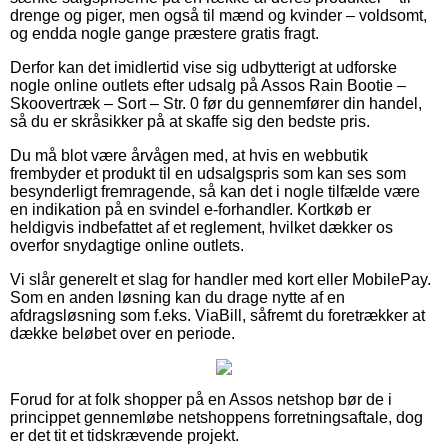
drenge og piger, men også til mænd og kvinder – voldsomt,
og endda nogle gange præstere gratis fragt.
Derfor kan det imidlertid vise sig udbytterigt at udforske
nogle online outlets efter udsalg på Assos Rain Bootie –
Skoovertræk – Sort – Str. 0 før du gennemfører din handel,
så du er skråsikker på at skaffe sig den bedste pris.
Du må blot være årvågen med, at hvis en webbutik
frembyder et produkt til en udsalgspris som kan ses som
besynderligt fremragende, så kan det i nogle tilfælde være
en indikation på en svindel e-forhandler. Kortkøb er
heldigvis indbefattet af et reglement, hvilket dækker os
overfor snydagtige online outlets.
Vi slår generelt et slag for handler med kort eller MobilePay.
Som en anden løsning kan du drage nytte af en
afdragsløsning som f.eks. ViaBill, såfremt du foretrækker at
dække beløbet over en periode.
Forud for at folk shopper på en Assos netshop bør de i
princippet gennemløbe netshoppens forretningsaftale, dog
er det tit et tidskrævende projekt.