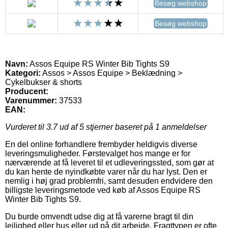
Besøg webshop
Besøg webshop
Navn:
Assos Equipe RS Winter Bib Tights S9
Kategori:
Assos > Assos Equipe > Beklædning >
Cykelbukser & shorts
Producent:
Varenummer:
37533
EAN:
Vurderet til
3.7
ud af 5 stjerner baseret på
1
anmeldelser
En del online forhandlere frembyder heldigvis diverse
leveringsmuligheder. Førstevalget hos mange er for
nærværende at få leveret til et udleveringssted, som gør at
du kan hente de nyindkøbte varer når du har lyst. Den er
nemlig i høj grad problemfri, samt desuden endvidere den
billigste leveringsmetode ved køb af Assos Equipe RS
Winter Bib Tights S9.
Du burde omvendt udse dig at få varerne bragt til din
lejlighed eller hus eller ud på dit arbejde. Fragttypen er ofte