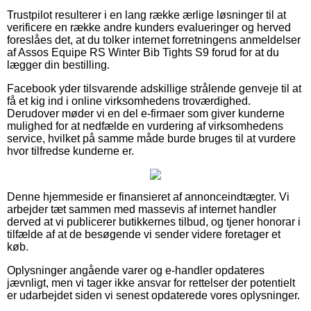
Trustpilot resulterer i en lang række ærlige løsninger til at
verificere en række andre kunders evalueringer og herved
foreslåes det, at du tolker internet forretningens anmeldelser
af Assos Equipe RS Winter Bib Tights S9 forud for at du
lægger din bestilling.
Facebook yder tilsvarende adskillige strålende genveje til at
få et kig ind i online virksomhedens troværdighed.
Derudover møder vi en del e-firmaer som giver kunderne
mulighed for at nedfælde en vurdering af virksomhedens
service, hvilket på samme måde burde bruges til at vurdere
hvor tilfredse kunderne er.
Denne hjemmeside er finansieret af annonceindtægter. Vi
arbejder tæt sammen med massevis af internet handler
derved at vi publicerer butikkernes tilbud, og tjener honorar i
tilfælde af at de besøgende vi sender videre foretager et
køb.
Oplysninger angående varer og e-handler opdateres
jævnligt, men vi tager ikke ansvar for rettelser der potentielt
er udarbejdet siden vi senest opdaterede vores oplysninger.