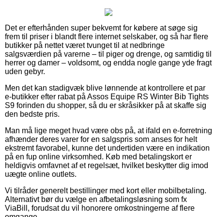
Det er efterhånden super bekvemt for købere at søge sig
frem til priser i blandt flere internet selskaber, og så har flere
butikker på nettet været tvunget til at nedbringe
salgsværdien på varerne – til piger og drenge, og samtidig til
herrer og damer – voldsomt, og endda nogle gange yde fragt
uden gebyr.
Men det kan stadigvæk blive lønnende at kontrollere et par
e-butikker efter rabat på Assos Equipe RS Winter Bib Tights
S9 forinden du shopper, så du er skråsikker på at skaffe sig
den bedste pris.
Man må lige meget hvad være obs på, at ifald en e-forretning
afhænder deres varer for en salgspris som anses for helt
ekstremt favorabel, kunne det undertiden være en indikation
på en fup online virksomhed. Køb med betalingskort er
heldigvis omfavnet af et regelsæt, hvilket beskytter dig imod
uægte online outlets.
Vi tilråder generelt bestillinger med kort eller mobilbetaling.
Alternativt bør du vælge en afbetalingsløsning som fx
ViaBill, forudsat du vil honorere omkostningerne af flere
omgange.