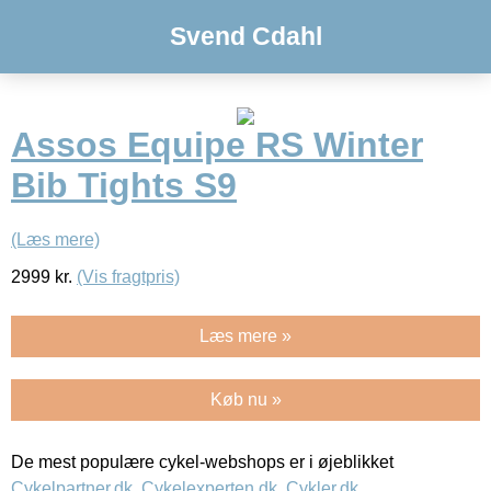
Svend Cdahl
Assos Equipe RS Winter
Bib Tights S9
(Læs mere)
2999
kr.
(Vis fragtpris)
Læs mere »
Køb nu »
De mest populære cykel-webshops er i øjeblikket
Cykelpartner.dk
,
Cykelexperten.dk
,
Cykler.dk
,