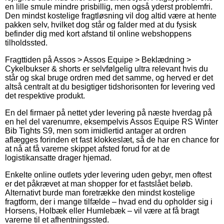
en lille smule mindre prisbillig, men også yderst problemfri.
Den mindst kostelige fragtløsning vil dog altid være at hente
pakken selv, hvilket dog står og falder med at du fysisk
befinder dig med kort afstand til online webshoppens
tilholdssted.
Fragttiden på Assos > Assos Equipe > Beklædning >
Cykelbukser & shorts er selvfølgelig ultra relevant hvis du
står og skal bruge ordren med det samme, og herved er det
altså centralt at du besigtiger tidshorisonten for levering ved
det respektive produkt.
En del firmaer på nettet yder levering på næste hverdag på
en hel del varenumre, eksempelvis Assos Equipe RS Winter
Bib Tights S9, men som imidlertid antager at ordren
aflægges forinden et fast klokkeslæt, så de har en chance for
at nå at få varerne skippet afsted forud for at de
logistikansatte drager hjemad.
Enkelte online outlets yder levering uden gebyr, men oftest
er det påkrævet at man shopper for et fastslået beløb.
Alternativt burde man foretrække den mindst kostelige
fragtform, der i mange tilfælde – hvad end du opholder sig i
Horsens, Holbæk eller Humlebæk – vil være at få bragt
varerne til et afhentningssted.