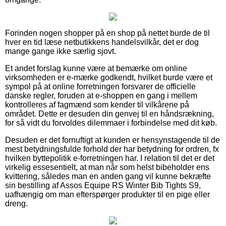
Forinden nogen shopper på en shop på nettet burde de til
hver en tid læse netbutikkens handelsvilkår, det er dog
mange gange ikke særlig sjovt.
Et andet forslag kunne være at bemærke om online
virksomheden er e-mærke godkendt, hvilket burde være et
sympol på at online forretningen forsvarer de officielle
danske regler, foruden at e-shoppen en gang i mellem
kontrolleres af fagmænd som kender til vilkårene på
området. Dette er desuden din genvej til en håndsrækning,
for så vidt du forvoldes dilemmaer i forbindelse med dit køb.
Desuden er det fornuftigt at kunden er hensynstagende til de
mest betydningsfulde forhold der har betydning for ordren, fx
hvilken byttepolitik e-forretningen har. I relation til det er det
virkelig essesentielt, at man når som helst bibeholder ens
kvittering, således man en anden gang vil kunne bekræfte
sin bestilling af Assos Equipe RS Winter Bib Tights S9,
uafhængig om man efterspørger produkter til en pige eller
dreng.