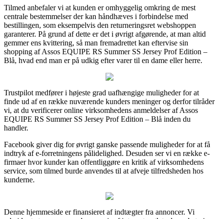
Tilmed anbefaler vi at kunden er omhyggelig omkring de mest
centrale bestemmelser der kan håndhæves i forbindelse med
bestillingen, som eksempelvis den returneringsret webshoppen
garanterer. På grund af dette er det i øvrigt afgørende, at man altid
gemmer ens kvittering, så man fremadrettet kan eftervise sin
shopping af Assos EQUIPE RS Summer SS Jersey Prof Edition –
Blå, hvad end man er på udkig efter varer til en dame eller herre.
Trustpilot medfører i højeste grad uafhængige muligheder for at
finde ud af en række nuværende kunders meninger og derfor tilråder
vi, at du verificerer online virksomhedens anmeldelser af Assos
EQUIPE RS Summer SS Jersey Prof Edition – Blå inden du
handler.
Facebook giver dig for øvrigt ganske passende muligheder for at få
indtryk af e-forretningens pålidelighed. Desuden ser vi en række e-
firmaer hvor kunder kan offentliggøre en kritik af virksomhedens
service, som tilmed burde anvendes til at afveje tilfredsheden hos
kunderne.
Denne hjemmeside er finansieret af indtægter fra annoncer. Vi