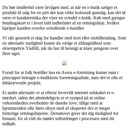
Du bør imidlertid være årvågen med, at når en e-butik sælger et
produkt til salg for en pris der kan virke kolossalt gunstig, kan det tit
være et karakteristika der viser en svindel e-butik. Køb med gængse
betalingskort er i hvert fald indbefattet af en retningslinje, hvilket
hjælper kunden overfor svindlende e-handler.
Vi slår generelt et slag for handler med kort eller mobilbetaling. Som
en alternativ mulighed kunne du vælge et afdragstilbud som
eksempelvis ViaBill, når du har til hensigt at klare pengene over
flere uger.
Forud for at folk bestiller hos en Assos e-forretning kunne man i
princippet betragte e-butikkens forretningsaftale, men det er ofte et
tidskrævende projekt.
Et andet alternativ er at efterse hvorvidt internet selskabet er e-
mærket, siden det almindeligvis er et sympol på at online
virksomheden overholder de danske love, tillige med at
hjemmesiden ofte føres tilsyn med af eksperter der er meget
fortrolige retningslinjerne. Derudover giver det dig mulighed for
bistand, for så vidt du møder udfordringer i processen med dit
indkøb.