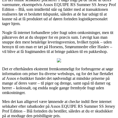
varenumre, eksempelvis Assos EQUIPE RS Summer SS Jersey Prof
Edition – Blå, som imidlertid står og falder med at transaktionen
realiseres før et besluttet tidspunkt, således at de har udsigt til at
kunne nå at få produktet ud af døren forinden logistikpersonalet
tager hjem.
Nogle få internet forhandlere yder fragt uden omkostninger, men tit
påkræves det at du shopper for en præcis sum. I øvrigt kan man
snuppe den mest betalelige leveringsversion, hvilket typisk – uden
hensyn til om man er tæt på Horsens, Smørumnedre eller Haslev –
vil blive at få fragtmanden til at bringe pakken til en pakkeshop.
Det er efterhånden ekstremt fremkommeligt for forbrugerne at søge
information om priser fra diverse webshops, og for det har flertallet
af Assos e-butikker fundet det nødvendigt at mindske priserne på
mange af deres varer – til piger og drenge, samt også til damer og
herrer – kolossalt, og endda nogle gange frembyde fragt uden
omkostninger.
Men det kan alligevel være lønnende at checke indtil flere internet
selskaber efter rabatkoder på Assos EQUIPE RS Summer SS Jersey
Prof Edition – Blå forinden du bestiller, således at du er skudsikker
på at modtage den prisbilligste pris.