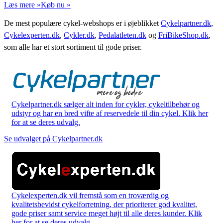
Læs mere »
Køb nu »
De mest populære cykel-webshops er i øjeblikket
Cykelpartner.dk
,
Cykelexperten.dk
,
Cykler.dk
,
Pedalatleten.dk
og
FriBikeShop.dk
,
som alle har et stort sortiment til gode priser.
Cykelpartner.dk sælger alt inden for cykler, cykeltilbehør og
udstyr og har en bred vifte af reservedele til din cykel. Klik her
for at se deres udvalg.
Se udvalget på Cykelpartner.dk
Cykelexperten.dk vil fremstå som en troværdig og
kvalitetsbevidst cykelforretning, der prioriterer god kvalitet,
gode priser samt service meget højt til alle deres kunder. Klik
her for at se deres udvalg.