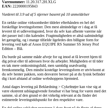
Varenummer:
11.20.317.2H.XLG
EAN:
2220000195843
Vurderet til
3.9
ud af 5 stjerner baseret på
10
anmeldelser
En række online virksomheder tildeler efterhånden en hel del
forskellige leveringsformer. Den mest almindelige er i dag at få
leveret til et udleveringssted, hvor du selv kan afhente varerne når
det passer ind i din kalender. Fragtmuligheden er altså ualmindeligt
let gængelig, og i mange tilfælde ligeledes den billigste form for
levering ved køb af Assos EQUIPE RS Summer SS Jersey Prof
Edition – Blå.
Du burde på samme måde afveje for og imod at få leveret hjem til
dig privat eller til adressen hvor du arbejder. Muligheden er til tider
en tak mere omkostningsfuld, men samtidig usædvanlig
fremkommelig. Den mindst kostelige leveringsform er utvivlsomt at
du selv henter pakken, som desværre beroer på at du fysisk befinder
dig i kort afstand af online webshoppens hjemsted.
Antal dages levering på Beklædning > Cykeltrøjer kan vise sig at
være ekstremt udslagsgivende forudsat vi har brug for varen med det
samme, så af den grund er det virkelig relevant at du finder det
estimerede leveringstidspunkt for den respektive vare.
En del online selskaber præsterer 1 dags fragt på de fleste af deres