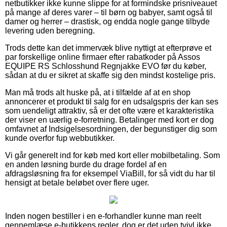
netbutikker ikke kunne slippe for at formindske prisniveauet
på mange af deres varer – til børn og babyer, samt også til
damer og herrer – drastisk, og endda nogle gange tilbyde
levering uden beregning.
Trods dette kan det immervæk blive nyttigt at efterprøve et
par forskellige online firmaer efter rabatkoder på Assos
EQUIPE RS Schlosshund Regnjakke EVO før du køber,
sådan at du er sikret at skaffe sig den mindst kostelige pris.
Man må trods alt huske på, at i tilfælde af at en shop
annoncerer et produkt til salg for en udsalgspris der kan ses
som uendeligt attraktiv, så er det ofte være et karakteristika
der viser en uærlig e-forretning. Betalinger med kort er dog
omfavnet af Indsigelsesordningen, der begunstiger dig som
kunde overfor fup webbutikker.
Vi går generelt ind for køb med kort eller mobilbetaling. Som
en anden løsning burde du drage fordel af en
afdragsløsning fra for eksempel ViaBill, for så vidt du har til
hensigt at betale beløbet over flere uger.
Inden nogen bestiller i en e-forhandler kunne man reelt
gennemlæse e-butikkens regler, dog er det uden tvivl ikke