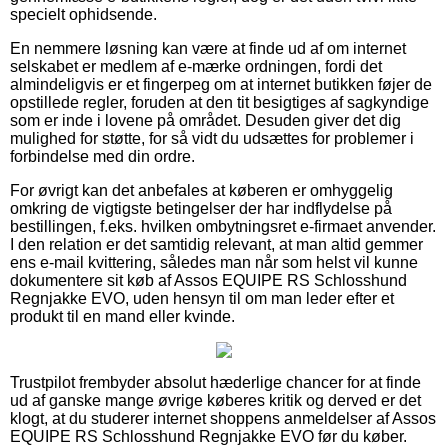
specielt ophidsende.
En nemmere løsning kan være at finde ud af om internet
selskabet er medlem af e-mærke ordningen, fordi det
almindeligvis er et fingerpeg om at internet butikken føjer de
opstillede regler, foruden at den tit besigtiges af sagkyndige
som er inde i lovene på området. Desuden giver det dig
mulighed for støtte, for så vidt du udsættes for problemer i
forbindelse med din ordre.
For øvrigt kan det anbefales at køberen er omhyggelig
omkring de vigtigste betingelser der har indflydelse på
bestillingen, f.eks. hvilken ombytningsret e-firmaet anvender.
I den relation er det samtidig relevant, at man altid gemmer
ens e-mail kvittering, således man når som helst vil kunne
dokumentere sit køb af Assos EQUIPE RS Schlosshund
Regnjakke EVO, uden hensyn til om man leder efter et
produkt til en mand eller kvinde.
Trustpilot frembyder absolut hæderlige chancer for at finde
ud af ganske mange øvrige køberes kritik og derved er det
klogt, at du studerer internet shoppens anmeldelser af Assos
EQUIPE RS Schlosshund Regnjakke EVO før du køber.