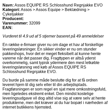
Navn:
Assos EQUIPE RS Schlosshund Regnjakke EVO
Kategori:
Assos > Assos Equipe > Beklædning >
Cykeljakker
Producent:
Varenummer:
32099
EAN:
Vurderet til
4.9
ud af 5 stjerner baseret på
49
anmeldelser
En række e-firmaer giver nu om dage et hav af forskellige
leveringsløsninger. En sikker vinder er nu om stunder
pakkeshops, hvor det er meget fleksibelt at kunne hente
varerne når det passer dig. Fragttypen er altså yderst
overkommelig, samt typisk ydermere den mest letkøbte
leveringsløsning ved køb af Assos EQUIPE RS
Schlosshund Regnjakke EVO.
Du burde på samme måde beslutte dig for at få ordren
leveret hjem til dig selv eller til din arbejdsplads.
Fragtløsningen er som regel en sjat mere omkostningsfuld,
men ligeledes ekstremt enkel. Den mindst kostelige
leveringsudgave vil dog altid vise sig at være selv at hente
produkterne, men det kræver at du har bopæl i nærheden af
internet butikkens hjemsted.