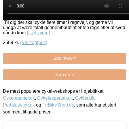
Til dig der skal cykle flere timer i regnvejr, og gerne vil
undgå at være totalt gennemblødt af enten regn eller af sved
når du kom
(Læs mere)
2589
kr.
(Vis fragtpris)
Læs mere »
Køb nu »
De mest populære cykel-webshops er i øjeblikket
Cykelpartner.dk
,
Cykelexperten.dk
,
Cykler.dk
,
Pedalatleten.dk
og
FriBikeShop.dk
, som alle har et stort
sortiment til gode priser.