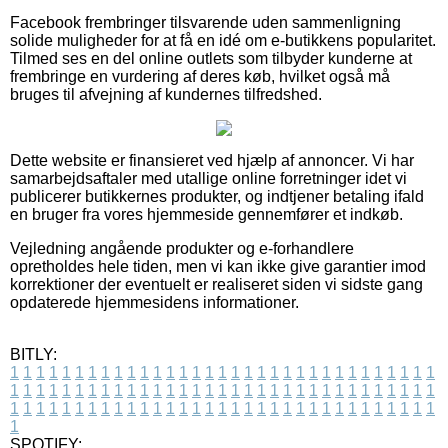
Facebook frembringer tilsvarende uden sammenligning
solide muligheder for at få en idé om e-butikkens popularitet.
Tilmed ses en del online outlets som tilbyder kunderne at
frembringe en vurdering af deres køb, hvilket også må
bruges til afvejning af kundernes tilfredshed.
Dette website er finansieret ved hjælp af annoncer. Vi har
samarbejdsaftaler med utallige online forretninger idet vi
publicerer butikkernes produkter, og indtjener betaling ifald
en bruger fra vores hjemmeside gennemfører et indkøb.
Vejledning angående produkter og e-forhandlere
opretholdes hele tiden, men vi kan ikke give garantier imod
korrektioner der eventuelt er realiseret siden vi sidste gang
opdaterede hjemmesidens informationer.
BITLY:
1
1
1
1
1
1
1
1
1
1
1
1
1
1
1
1
1
1
1
1
1
1
1
1
1
1
1
1
1
1
1
1
1
1
1
1
1
1
1
1
1
1
1
1
1
1
1
1
1
1
1
1
1
1
1
1
1
1
1
1
1
1
1
1
1
1
1
1
1
1
1
1
1
1
1
1
1
1
1
1
1
1
1
1
1
1
1
1
1
1
1
1
1
1
1
1
1
1
1
1
SPOTIFY: