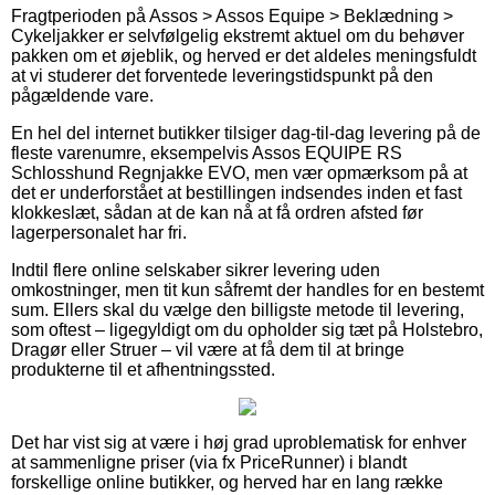
Fragtperioden på Assos > Assos Equipe > Beklædning >
Cykeljakker er selvfølgelig ekstremt aktuel om du behøver
pakken om et øjeblik, og herved er det aldeles meningsfuldt
at vi studerer det forventede leveringstidspunkt på den
pågældende vare.
En hel del internet butikker tilsiger dag-til-dag levering på de
fleste varenumre, eksempelvis Assos EQUIPE RS
Schlosshund Regnjakke EVO, men vær opmærksom på at
det er underforstået at bestillingen indsendes inden et fast
klokkeslæt, sådan at de kan nå at få ordren afsted før
lagerpersonalet har fri.
Indtil flere online selskaber sikrer levering uden
omkostninger, men tit kun såfremt der handles for en bestemt
sum. Ellers skal du vælge den billigste metode til levering,
som oftest – ligegyldigt om du opholder sig tæt på Holstebro,
Dragør eller Struer – vil være at få dem til at bringe
produkterne til et afhentningssted.
Det har vist sig at være i høj grad uproblematisk for enhver
at sammenligne priser (via fx PriceRunner) i blandt
forskellige online butikker, og herved har en lang række