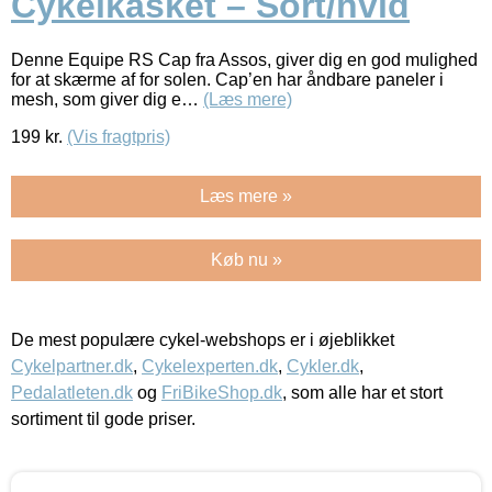
Cykelkasket – Sort/hvid
Denne Equipe RS Cap fra Assos, giver dig en god mulighed
for at skærme af for solen. Cap’en har åndbare paneler i
mesh, som giver dig e…
(Læs mere)
199
kr.
(Vis fragtpris)
Læs mere »
Køb nu »
De mest populære cykel-webshops er i øjeblikket
Cykelpartner.dk
,
Cykelexperten.dk
,
Cykler.dk
,
Pedalatleten.dk
og
FriBikeShop.dk
, som alle har et stort
sortiment til gode priser.