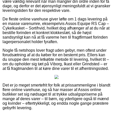
være vældig relevant når man mangler din ordre inden for få
dage, og derfor er det øjensynligt meningsfuldt at vi gransker
leveringstiden for den respektive vare.
De fleste online varehuse giver løfte om 1 dags levering på
en masse varenumre, eksempelvis Assos Equipe RS Cap –
Cykelkasket – Sort/hvid, hvilket dog afhænger af at du når at
bestille forinden et konkret klokkeslæt, så de højst
sandsynligt kan nå at få varerne hen til fragtfirmaet forinden
lagerpersonalet holder fyraften.
Nogle få netshops lover fragt uden gebyr, men oftest under
forudsætning af at du køber for en bestemt pris. Ellers kan
du snuppe den mest letkøbte metode til levering, hvilket tit –
om du opholder sig tæt på Viborg, Ikast eller Grindsted – er
at få fragtmanden til at køre dine varer til et afhentningssted.
Det er jo meget smertefrit for folk at prissammenligne i blandt
flere online varehuse, og så har masser af Assos online
butikker set sig nødsaget til at trykke udsalgspriserne på
mange af deres varer – til børn, og yderligere også til mænd
og kvinder – eftertrykkeligt, og endda nogle gange præstere
gebyrfri levering.