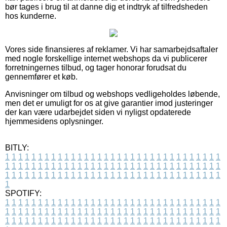
bør tages i brug til at danne dig et indtryk af tilfredsheden
hos kunderne.
Vores side finansieres af reklamer. Vi har samarbejdsaftaler
med nogle forskellige internet webshops da vi publicerer
forretningernes tilbud, og tager honorar forudsat du
gennemfører et køb.
Anvisninger om tilbud og webshops vedligeholdes løbende,
men det er umuligt for os at give garantier imod justeringer
der kan være udarbejdet siden vi nyligst opdaterede
hjemmesidens oplysninger.
BITLY:
1
1
1
1
1
1
1
1
1
1
1
1
1
1
1
1
1
1
1
1
1
1
1
1
1
1
1
1
1
1
1
1
1
1
1
1
1
1
1
1
1
1
1
1
1
1
1
1
1
1
1
1
1
1
1
1
1
1
1
1
1
1
1
1
1
1
1
1
1
1
1
1
1
1
1
1
1
1
1
1
1
1
1
1
1
1
1
1
1
1
1
1
1
1
1
1
1
1
1
1
SPOTIFY:
1
1
1
1
1
1
1
1
1
1
1
1
1
1
1
1
1
1
1
1
1
1
1
1
1
1
1
1
1
1
1
1
1
1
1
1
1
1
1
1
1
1
1
1
1
1
1
1
1
1
1
1
1
1
1
1
1
1
1
1
1
1
1
1
1
1
1
1
1
1
1
1
1
1
1
1
1
1
1
1
1
1
1
1
1
1
1
1
1
1
1
1
1
1
1
1
1
1
1