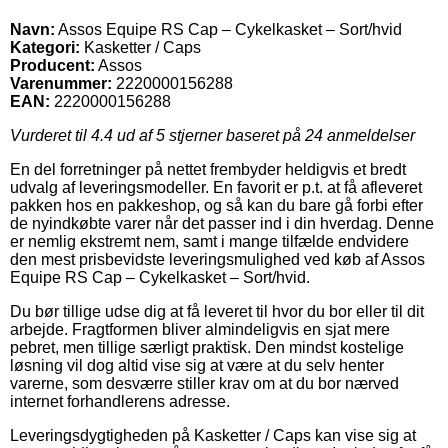
Navn:
Assos Equipe RS Cap – Cykelkasket – Sort/hvid
Kategori:
Kasketter / Caps
Producent:
Assos
Varenummer:
2220000156288
EAN:
2220000156288
Vurderet til
4.4
ud af 5 stjerner baseret på
24
anmeldelser
En del forretninger på nettet frembyder heldigvis et bredt
udvalg af leveringsmodeller. En favorit er p.t. at få afleveret
pakken hos en pakkeshop, og så kan du bare gå forbi efter
de nyindkøbte varer når det passer ind i din hverdag. Denne
er nemlig ekstremt nem, samt i mange tilfælde endvidere
den mest prisbevidste leveringsmulighed ved køb af Assos
Equipe RS Cap – Cykelkasket – Sort/hvid.
Du bør tillige udse dig at få leveret til hvor du bor eller til dit
arbejde. Fragtformen bliver almindeligvis en sjat mere
pebret, men tillige særligt praktisk. Den mindst kostelige
løsning vil dog altid vise sig at være at du selv henter
varerne, som desværre stiller krav om at du bor nærved
internet forhandlerens adresse.
Leveringsdygtigheden på Kasketter / Caps kan vise sig at