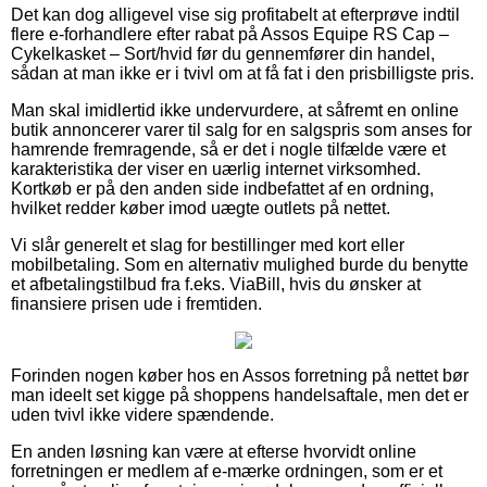
Det kan dog alligevel vise sig profitabelt at efterprøve indtil
flere e-forhandlere efter rabat på Assos Equipe RS Cap –
Cykelkasket – Sort/hvid før du gennemfører din handel,
sådan at man ikke er i tvivl om at få fat i den prisbilligste pris.
Man skal imidlertid ikke undervurdere, at såfremt en online
butik annoncerer varer til salg for en salgspris som anses for
hamrende fremragende, så er det i nogle tilfælde være et
karakteristika der viser en uærlig internet virksomhed.
Kortkøb er på den anden side indbefattet af en ordning,
hvilket redder køber imod uægte outlets på nettet.
Vi slår generelt et slag for bestillinger med kort eller
mobilbetaling. Som en alternativ mulighed burde du benytte
et afbetalingstilbud fra f.eks. ViaBill, hvis du ønsker at
finansiere prisen ude i fremtiden.
Forinden nogen køber hos en Assos forretning på nettet bør
man ideelt set kigge på shoppens handelsaftale, men det er
uden tvivl ikke videre spændende.
En anden løsning kan være at efterse hvorvidt online
forretningen er medlem af e-mærke ordningen, som er et