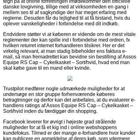
tegn på at online forretningen imødekommer den officielle
danske lovgivning, tillige med at virksomheden en gang i
mellem ses til af sagkyndige der har meget erfaring med
reglerne. Desuden får du lejlighed til at få bistand, hvis du
oplever vanskeligheder i forbindelse med dit indkøb.
Endvidere støtter vi at køberen er vidende om de mest vitale
reglementer der kan spille ind i forbindelse med ordren, fx
hvilken returret internet forhandleren tilsikrer. Her er det
virkelig relevant, at man stadig bibeholder ens faktura e-
mail, så man fremadrettet kan bevidne sin bestilling af Assos
Equipe RS Cap – Cykelkasket – Sort/hvid, hvad end man
skal købe gave til en mand eller kvinde.
Trustpilot medfører nogle udmærkede muligheder for at
undersøge en stor gruppe forhenværende køberes
betragtninger og derfor kan det anbefales, at du evaluerer e-
handlens ratings af Assos Equipe RS Cap – Cykelkasket –
Sort/hvid inden du færdiggør din shopping.
Facebook leverer for øvrigt i højeste grad strålende
muligheder for at få et kig ind i online webshoppens
kundefokus. Tilmed er der mange e-forhandlere hvor kunder
kan publicere en anmeldelse af deres køb, som ydermere