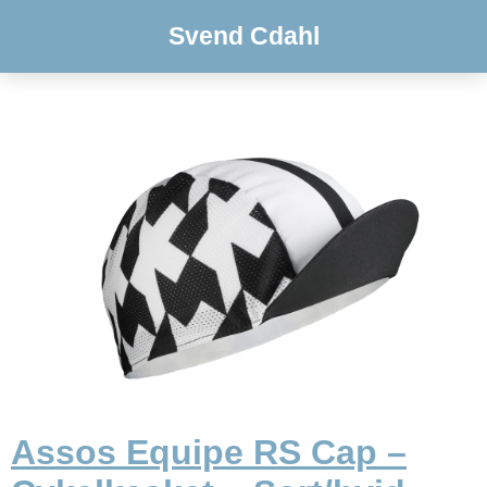
Svend Cdahl
Assos Equipe RS Cap –