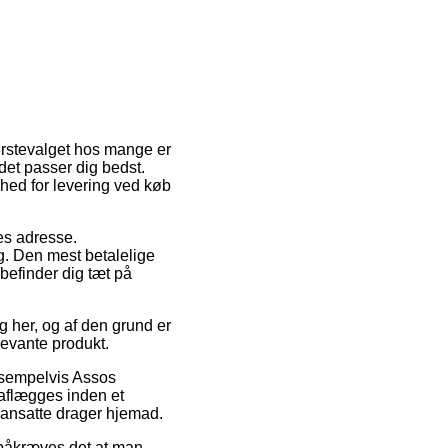
ørstevalget hos mange er
r det passer dig bedst.
hed for levering ved køb
des adresse.
g. Den mest betalelige
 befinder dig tæt på
g her, og af den grund er
evante produkt.
ksempelvis Assos
aflægges inden et
eransatte drager hjemad.
n påkræves det at man