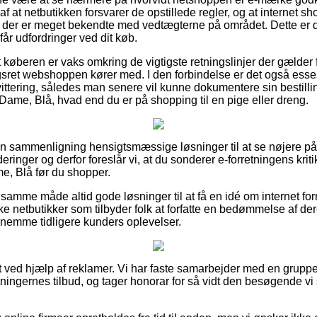
af at netbutikken forsvarer de opstillede regler, og at internet 
er der er meget bekendte med vedtægterne på området. Dette er 
 får udfordringer ved dit køb.
 køberen er vaks omkring de vigtigste retningslinjer der gælder 
ret webshoppen kører med. I den forbindelse er det også esses
ittering, således man senere vil kunne dokumentere sin bestilli
ame, Blå, hvad end du er på shopping til en pige eller dreng.
den sammenligning hensigtsmæssige løsninger til at se nøjere 
inger og derfor foreslår vi, at du sonderer e-forretningens krit
e, Blå før du shopper.
amme måde altid gode løsninger til at få en idé om internet for
e netbutikker som tilbyder folk at forfatte en bedømmelse af d
fornemme tidligere kunders oplevelser.
t ved hjælp af reklamer. Vi har faste samarbejder med en grupp
tningernes tilbud, og tager honorar for så vidt den besøgende vi