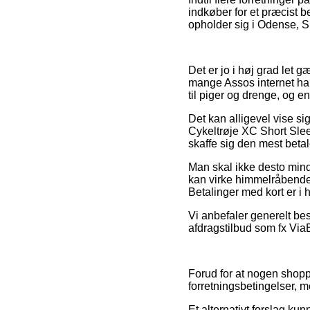
indkøber for et præcist 
opholder sig i Odense, Sla
Det er jo i høj grad let g
mange Assos internet han
til piger og drenge, og e
Det kan alligevel vise si
Cykeltrøje XC Short Slee
skaffe sig den mest betal
Man skal ikke desto mind
kan virke himmelråbende 
Betalinger med kort er i 
Vi anbefaler generelt bes
afdragstilbud som fx ViaBi
Forud for at nogen shopp
forretningsbetingelser, 
Et alternativt forslag k