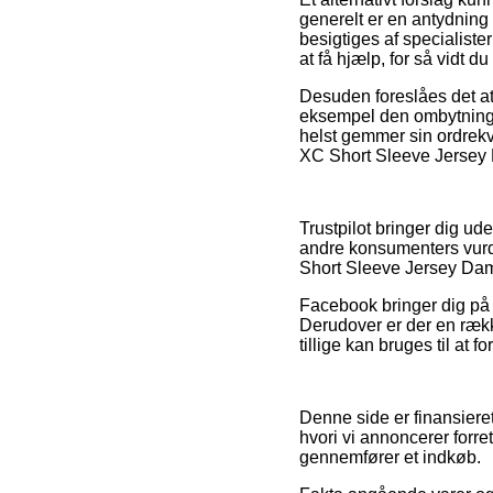
generelt er en antydning 
besigtiges af specialist
at få hjælp, for så vidt du
Desuden foreslåes det at
eksempel den ombytnings
helst gemmer sin ordrekv
XC Short Sleeve Jersey D
Trustpilot bringer dig u
andre konsumenters vurder
Short Sleeve Jersey Dam
Facebook bringer dig på s
Derudover er der en rækk
tillige kan bruges til at 
Denne side er finansiere
hvori vi annoncerer forre
gennemfører et indkøb.