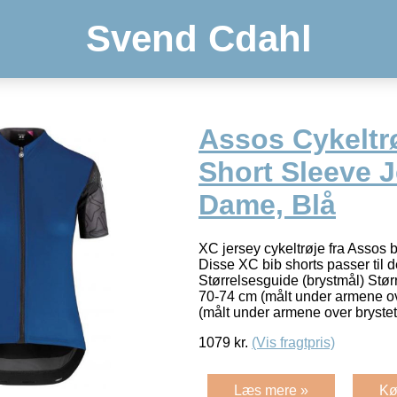
Svend Cdahl
Assos Cykeltr
Short Sleeve 
Dame, Blå
XC jersey cykeltrøje fra Assos 
Disse XC bib shorts passer til d
Størrelsesguide (brystmål) Stø
70-74 cm (målt under armene ov
(målt under armene over bryste
1079
kr.
(Vis fragtpris)
Læs mere »
Kø