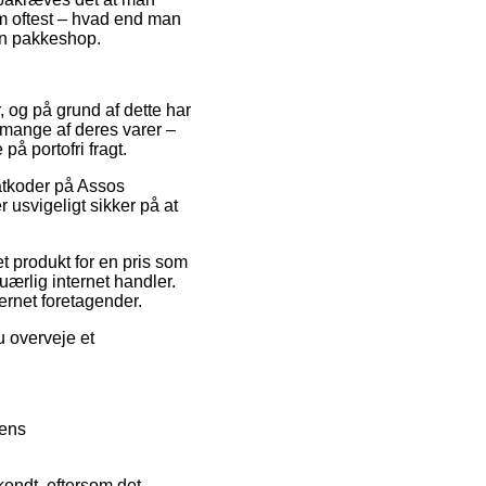
om oftest – hvad end man
 en pakkeshop.
r, og på grund af dette har
 mange af deres varer –
å portofri fragt.
batkoder på Assos
usvigeligt sikker på at
t produkt for en pris som
ærlig internet handler.
ternet foretagender.
u overveje et
kens
endt, eftersom det