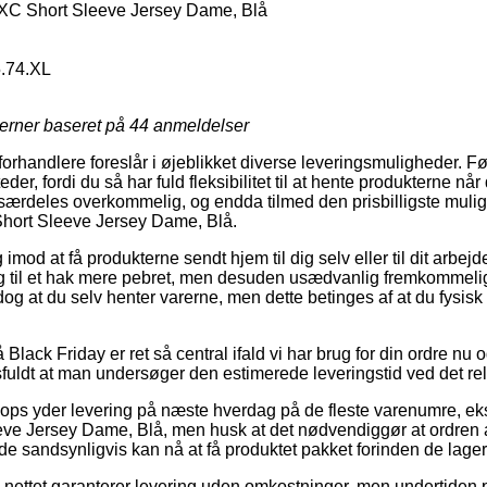
XC Short Sleeve Jersey Dame, Blå
5.74.XL
jerner baseret på
44
anmeldelser
rhandlere foreslår i øjeblikket diverse leveringsmuligheder. F
eder, fordi du så har fuld fleksibilitet til at hente produkterne nå
ærdeles overkommelig, og endda tilmed den prisbilligste mulig
Short Sleeve Jersey Dame, Blå.
imod at få produkterne sendt hjem til dig selv eller til dit arbej
og til et hak mere pebret, men desuden usædvanlig fremkommeli
dog at du selv henter varerne, men dette betinges af at du fysisk
lack Friday er ret så central ifald vi har brug for din ordre nu o
ldt at man undersøger den estimerede leveringstid ved det rel
ops yder levering på næste hverdag på de fleste varenumre, e
eve Jersey Dame, Blå, men husk at det nødvendiggør at ordren 
t de sandsynligvis kan nå at få produktet pakket forinden de lag
 på nettet garanterer levering uden omkostninger, men undertide