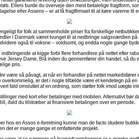
beløb. Ellers burde du overveje den mest betalelige fragtform, s
gelse eller Assens – er at få fragtfirmaet til at køre varerne til
ængeligt for folk at sammenholde priser fra forskellige netbutikke
dler i Danmark været tvunget til at nedbringe salgsværdien på
ndvidere også til voksne – voldsomt, og endda nogle gange byde p
g indbringende at kigge forbi flere forhandlere på nettet efter ra
ve Jersey Dame, Blå inden du gennemfører din handel, så du er 
elige pris.
re være så påvagt, at når en forhandler på nettet markedsfører e
overkommelig, er det i nogle tilfælde være et kendetegn på en u
hvert fald omsluttet af en ordning, som støtter folk imod uægte in
tillinger med kort eller betalinger med mobilen. Alternativt bør d
ll, ifald du tilstræber at finansiere betalingen over en periode.
er hos en Assos e-forretning kunne man de facto studere butik
men det er mange gange et omfattende projekt.
unne være at se nærmere på hvorvidt netshoppen er e-mærke godk