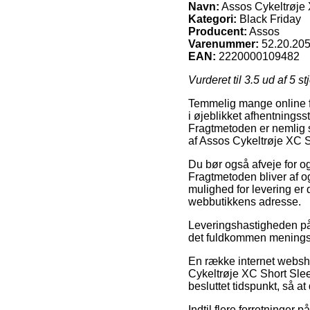
Navn:
Assos Cykeltrøje 
Kategori:
Black Friday
Producent:
Assos
Varenummer:
52.20.20
EAN:
2220000109482
Vurderet til
3.5
ud af 5 st
Temmelig mange online fo
i øjeblikket afhentningsst
Fragtmetoden er nemlig s
af Assos Cykeltrøje XC 
Du bør også afveje for og 
Fragtmetoden bliver af 
mulighed for levering er 
webbutikkens adresse.
Leveringshastigheden på B
det fuldkommen meningsfu
En række internet websh
Cykeltrøje XC Short Sle
besluttet tidspunkt, så a
Indtil flere forretninger