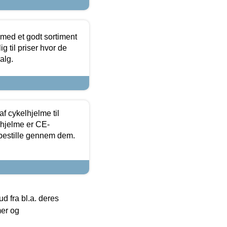
 med et godt sortiment
g til priser hvor de
alg.
f cykelhjelme til
lhjelme er CE-
 bestille gennem dem.
 fra bl.a. deres
mer og