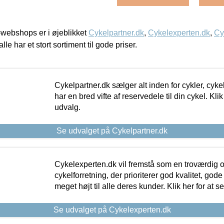
webshops er i øjeblikket
Cykelpartner.dk
,
Cykelexperten.dk
,
Cy
alle har et stort sortiment til gode priser.
Cykelpartner.dk sælger alt inden for cykler, cyke
har en bred vifte af reservedele til din cykel. Klik
udvalg.
Se udvalget på Cykelpartner.dk
Cykelexperten.dk vil fremstå som en troværdig o
cykelforretning, der prioriterer god kvalitet, god
meget højt til alle deres kunder. Klik her for at s
Se udvalget på Cykelexperten.dk