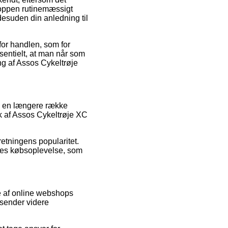
shoppen rutinemæssigt
desuden din anledning til
for handlen, som for
entielt, at man når som
ng af Assos Cykeltrøje
på en længere række
ik af Assos Cykeltrøje XC
retningens popularitet.
eres købsoplevelse, som
e af online webshops
 sender videre