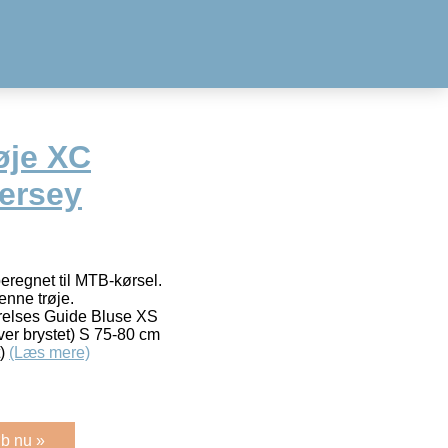
øje XC
Jersey
beregnet til MTB-kørsel.
enne trøje.
rrelses Guide Bluse XS
er brystet) S 75-80 cm
t)
(Læs mere)
b nu »