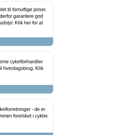
et til fornuftige priser.
 derfor garantere god
dstyr. Klik her for at
erne cykelforhandler
til hverdagsbrug. Klik
lforretninger - de er
mmen forelsket i cykler.