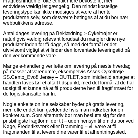
Fragtløsningen er ofte et hak mere bekostelig, men
endvidere vældig let gængelig. Den mindst kostelige
leveringstype kan ikke modsiges at være at hente
produkterne selv, som desværre betinges af at du bor nær
webbutikkens adresse.
Antal dages levering på Beklædning > Cykeltrøjer er
naturligvis vældig relevant forudsat du mangler dine nye
produkter inden for få dage, så med det formål er det
utvivlsomt vigtigt at vi finder den forventede leveringstid på
den vedkommende vare.
Mange e-handler giver løfte om levering på næste hverdag
på masser af varenumre, eksempelvis Assos Cykeltrøje
SS.Cento_Evo8 Jersey – OUTLET, som imidlertid antager at
handlen laves før et aftalt tidspunkt, med det formål at de har
udsigt til at kunne nå at få produkterne hen til fragtfirmaet før
de logistikansatte har fri.
Nogle enkelte online selskaber byder på gratis levering,
men ofte er det kun gældende hvis man indkøber for en
konkret sum. Som alternativ bør man beslutte sig for den
prisbilligste fragtform, der tit – uden hensyn til om du bor ved
Køge, Frederiksværk eller Bramming – vil være at få
fragtmanden til at levere dine varer til et afhentningssted.