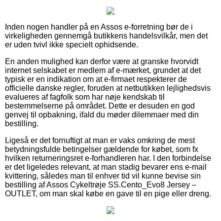
Inden nogen handler på en Assos e-forretning bør de i
virkeligheden gennemgå butikkens handelsvilkår, men det
er uden tvivl ikke specielt ophidsende.
En anden mulighed kan derfor være at granske hvorvidt
internet selskabet er medlem af e-mærket, grundet at det
typisk er en indikation om at e-firmaet respekterer de
officielle danske regler, foruden at netbutikken lejlighedsvis
evalueres af fagfolk som har nøje kendskab til
bestemmelserne på området. Dette er desuden en god
genvej til opbakning, ifald du møder dilemmaer med din
bestilling.
Ligeså er det fornuftigt at man er vaks omkring de mest
betydningsfulde betingelser gældende for købet, som fx
hvilken returneringsret e-forhandleren har. I den forbindelse
er det ligeledes relevant, at man stadig bevarer ens e-mail
kvittering, således man til enhver tid vil kunne bevise sin
bestilling af Assos Cykeltrøje SS.Cento_Evo8 Jersey –
OUTLET, om man skal købe en gave til en pige eller dreng.