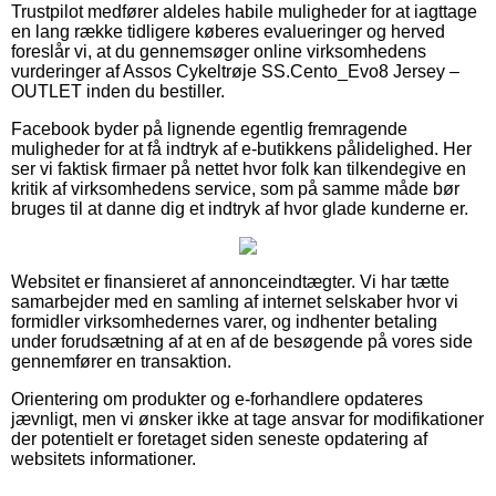
Trustpilot medfører aldeles habile muligheder for at iagttage
en lang række tidligere køberes evalueringer og herved
foreslår vi, at du gennemsøger online virksomhedens
vurderinger af Assos Cykeltrøje SS.Cento_Evo8 Jersey –
OUTLET inden du bestiller.
Facebook byder på lignende egentlig fremragende
muligheder for at få indtryk af e-butikkens pålidelighed. Her
ser vi faktisk firmaer på nettet hvor folk kan tilkendegive en
kritik af virksomhedens service, som på samme måde bør
bruges til at danne dig et indtryk af hvor glade kunderne er.
Websitet er finansieret af annonceindtægter. Vi har tætte
samarbejder med en samling af internet selskaber hvor vi
formidler virksomhedernes varer, og indhenter betaling
under forudsætning af at en af de besøgende på vores side
gennemfører en transaktion.
Orientering om produkter og e-forhandlere opdateres
jævnligt, men vi ønsker ikke at tage ansvar for modifikationer
der potentielt er foretaget siden seneste opdatering af
websitets informationer.