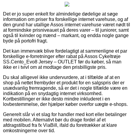
Det er jo super enkelt for almindelige dødelige at søge
information om priser fra forskellige internet varehuse, og af
den grund har utallige Assos internet varehuse været nødt til
at formindske prisniveauet på deres varer – til juniorer, samt
også til kvinder og mænd – markant, og endda nogle gange
byde på portofri fragt.
Det kan immervæk blive fordelagtigt at sammenligne et par
forskellige e-forretninger efter rabat på Assos Cykeltrøje
SS.Cento_Evo8 Jersey – OUTLET før du køber, så man
ikke er i tvivl om at modtage den prisbilligste pris.
Du skal alligevel ikke undervurdere, at i tilfælde af at en
shop på nettet frembyder et produkt for en salgspris der er
usædvanlig fremragende, så er det i nogle tilfælde være en
indikation på en snydagtig internet virksomhed.
Kortbestillinger er ikke desto mindre inkluderet i en
lovbestemmelse, der hjælper køber overfor uægte e-shops.
Generelt slår vi et slag for handler med kort eller betalinger
med mobilen. Alternativt bør du drage fordel af et
afdragstilbud fra fx ViaBill, ifald du foretrækker at klare
omkostningerne over tid.