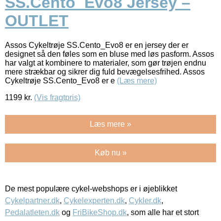
SS.Cento_Evo8 Jersey –
OUTLET
Assos Cykeltrøje SS.Cento_Evo8 er en jersey der er
designet så den føles som en bluse med løs pasform. Assos
har valgt at kombinere to materialer, som gør trøjen endnu
mere strækbar og sikrer dig fuld bevægelsesfrihed. Assos
Cykeltrøje SS.Cento_Evo8 er e
(Læs mere)
1199
kr.
(Vis fragtpris)
Læs mere »
Køb nu »
De mest populære cykel-webshops er i øjeblikket
Cykelpartner.dk
,
Cykelexperten.dk
,
Cykler.dk
,
Pedalatleten.dk
og
FriBikeShop.dk
, som alle har et stort