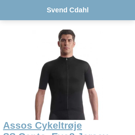
Svend Cdahl
Assos Cykeltrøje