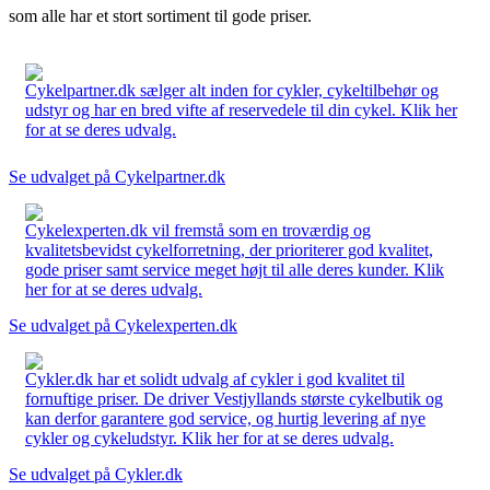
som alle har et stort sortiment til gode priser.
Cykelpartner.dk sælger alt inden for cykler, cykeltilbehør og
udstyr og har en bred vifte af reservedele til din cykel. Klik her
for at se deres udvalg.
Se udvalget på Cykelpartner.dk
Cykelexperten.dk vil fremstå som en troværdig og
kvalitetsbevidst cykelforretning, der prioriterer god kvalitet,
gode priser samt service meget højt til alle deres kunder. Klik
her for at se deres udvalg.
Se udvalget på Cykelexperten.dk
Cykler.dk har et solidt udvalg af cykler i god kvalitet til
fornuftige priser. De driver Vestjyllands største cykelbutik og
kan derfor garantere god service, og hurtig levering af nye
cykler og cykeludstyr. Klik her for at se deres udvalg.
Se udvalget på Cykler.dk