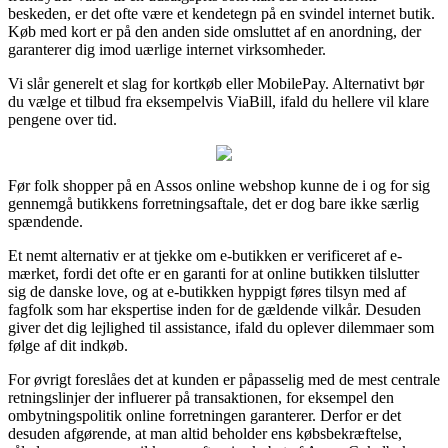
beskeden, er det ofte være et kendetegn på en svindel internet butik.
Køb med kort er på den anden side omsluttet af en anordning, der
garanterer dig imod uærlige internet virksomheder.
Vi slår generelt et slag for kortkøb eller MobilePay. Alternativt bør
du vælge et tilbud fra eksempelvis ViaBill, ifald du hellere vil klare
pengene over tid.
Før folk shopper på en Assos online webshop kunne de i og for sig
gennemgå butikkens forretningsaftale, det er dog bare ikke særlig
spændende.
Et nemt alternativ er at tjekke om e-butikken er verificeret af e-
mærket, fordi det ofte er en garanti for at online butikken tilslutter
sig de danske love, og at e-butikken hyppigt føres tilsyn med af
fagfolk som har ekspertise inden for de gældende vilkår. Desuden
giver det dig lejlighed til assistance, ifald du oplever dilemmaer som
følge af dit indkøb.
For øvrigt foreslåes det at kunden er påpasselig med de mest centrale
retningslinjer der influerer på transaktionen, for eksempel den
ombytningspolitik online forretningen garanterer. Derfor er det
desuden afgørende, at man altid beholder ens købsbekræftelse,