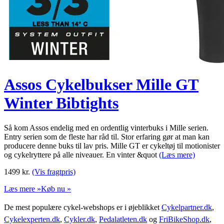
Assos Cykelbukser Mille GT
Winter Bibtights
Så kom Assos endelig med en ordentlig vinterbuks i Mille serien.
Entry serien som de fleste har råd til. Stor erfaring gør at man kan
producere denne buks til lav pris. Mille GT er cykeltøj til motionister
og cykelryttere på alle niveauer. En vinter &quot
(Læs mere)
1499
kr.
(Vis fragtpris)
Læs mere »
Køb nu »
De mest populære cykel-webshops er i øjeblikket
Cykelpartner.dk
,
Cykelexperten.dk
,
Cykler.dk
,
Pedalatleten.dk
og
FriBikeShop.dk
,