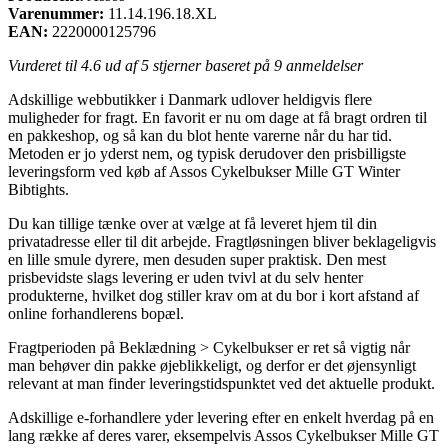
Varenummer:
11.14.196.18.XL
EAN:
2220000125796
Vurderet til
4.6
ud af 5 stjerner baseret på
9
anmeldelser
Adskillige webbutikker i Danmark udlover heldigvis flere
muligheder for fragt. En favorit er nu om dage at få bragt ordren til
en pakkeshop, og så kan du blot hente varerne når du har tid.
Metoden er jo yderst nem, og typisk derudover den prisbilligste
leveringsform ved køb af Assos Cykelbukser Mille GT Winter
Bibtights.
Du kan tillige tænke over at vælge at få leveret hjem til din
privatadresse eller til dit arbejde. Fragtløsningen bliver beklageligvis
en lille smule dyrere, men desuden super praktisk. Den mest
prisbevidste slags levering er uden tvivl at du selv henter
produkterne, hvilket dog stiller krav om at du bor i kort afstand af
online forhandlerens bopæl.
Fragtperioden på Beklædning > Cykelbukser er ret så vigtig når
man behøver din pakke øjeblikkeligt, og derfor er det øjensynligt
relevant at man finder leveringstidspunktet ved det aktuelle produkt.
Adskillige e-forhandlere yder levering efter en enkelt hverdag på en
lang række af deres varer, eksempelvis Assos Cykelbukser Mille GT