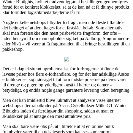
Winter Bibtights, hvilket nødvendiggør at bestillingen gennemføres
forud for et konkret klokkeslæt, så at de kan nå at få dit nye produkt
klar forinden logistikmedarbejderne får fri.
Nogle enkelte netshops tilbyder fri fragt, men i de fleste tilfælde er
det betinget af at der aftages for et fastslået beløb. Som alternativ
skal man foretrække den mest prisbevidste fragtform, der ofte –
uden hensyn til om man opholder sig tæt på Aalborg, Smørumnedre
eller Nivå – vil være at få fragtmanden til at bringe bestillingen til en
pakkeshop.
Det er i dag ekstremt uproblematisk for forbrugerne at finde de
laveste priser hos flere e-forhandlere, og for det har adskillige Assos
e-butikker set sig nødsaget til at formindske priserne på deres varer –
til drenge og piger, og yderligere også til herrer og damer –
betydeligt, og endda nogle gange garantere levering uden beregning.
Men det kan imidlertid blive lukrativt at analysere visse internet
webshops efter rabatkoder på Assos Cykelbukser Mille GT Winter
Bibtights inden du færdiggør din shopping, sådan at man er
skudsikker på at antage den mest attraktive pris.
Man skal bare være obs på, at i tilfælde af at en online butik
frembyder varer til en udsalgspris som kan ses som enormt