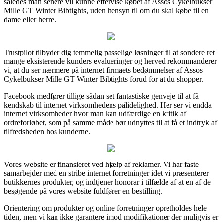
således man senere vil kunne eftervise købet af Assos Cykelbukser
Mille GT Winter Bibtights, uden hensyn til om du skal købe til en
dame eller herre.
Trustpilot tilbyder dig temmelig passelige løsninger til at sondere ret
mange eksisterende kunders evalueringer og herved rekommanderer
vi, at du ser nærmere på internet firmaets bedømmelser af Assos
Cykelbukser Mille GT Winter Bibtights forud for at du shopper.
Facebook medfører tillige sådan set fantastiske genveje til at få
kendskab til internet virksomhedens pålidelighed. Her ser vi endda
internet virksomheder hvor man kan udfærdige en kritik af
ordreforløbet, som på samme måde bør udnyttes til at få et indtryk af
tilfredsheden hos kunderne.
Vores website er finansieret ved hjælp af reklamer. Vi har faste
samarbejder med en stribe internet forretninger idet vi præsenterer
butikkernes produkter, og indtjener honorar i tilfælde af at en af de
besøgende på vores website fuldfører en bestilling.
Orientering om produkter og online forretninger opretholdes hele
tiden, men vi kan ikke garantere imod modifikationer der muligvis er