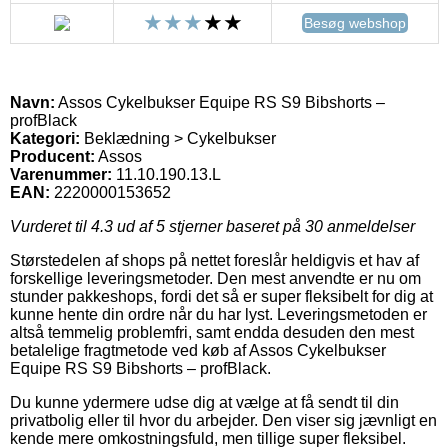
Besøg webshop
Navn:
Assos Cykelbukser Equipe RS S9 Bibshorts –
profBlack
Kategori:
Beklædning > Cykelbukser
Producent:
Assos
Varenummer:
11.10.190.13.L
EAN:
2220000153652
Vurderet til
4.3
ud af 5 stjerner baseret på
30
anmeldelser
Størstedelen af shops på nettet foreslår heldigvis et hav af
forskellige leveringsmetoder. Den mest anvendte er nu om
stunder pakkeshops, fordi det så er super fleksibelt for dig at
kunne hente din ordre når du har lyst. Leveringsmetoden er
altså temmelig problemfri, samt endda desuden den mest
betalelige fragtmetode ved køb af Assos Cykelbukser
Equipe RS S9 Bibshorts – profBlack.
Du kunne ydermere udse dig at vælge at få sendt til din
privatbolig eller til hvor du arbejder. Den viser sig jævnligt en
kende mere omkostningsfuld, men tillige super fleksibel.