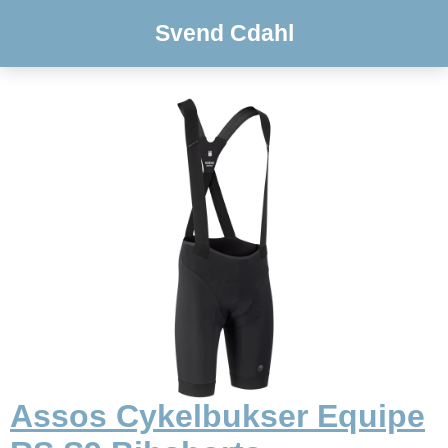
Svend Cdahl
Assos Cykelbukser Equipe