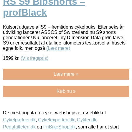
RS S9 Bibshorts –
profBlack
Kulsort udgave af S9 – fremtidens cykelbuks. Efter seks år
udvikling lancerer ASSOS of Switzerland nu S9 shorts
generationen! Nu lanceret i ny Dimension Data grøn farve.
S9 er er resultatet af utallige kilometers testkørsel af husets
egne folk, men også
(Læs mere)
1599
kr.
(Vis fragtpris)
Læs mere »
Køb nu »
De mest populære cykel-webshops er i øjeblikket
Cykelpartner.dk
,
Cykelexperten.dk
,
Cykler.dk
,
Pedalatleten.dk
og
FriBikeShop.dk
, som alle har et stort