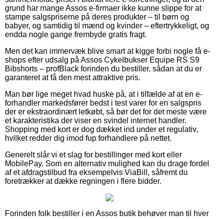
grund har mange Assos e-firmaer ikke kunne slippe for at
stampe salgspriserne på deres produkter – til børn og
babyer, og samtidig til mænd og kvinder – eftertrykkeligt, og
endda nogle gange frembyde gratis fragt.
Men det kan immervæk blive smart at kigge forbi nogle få e-
shops efter udsalg på Assos Cykelbukser Equipe RS S9
Bibshorts – profBlack forinden du bestiller, sådan at du er
garanteret at få den mest attraktive pris.
Man bør lige meget hvad huske på, at i tilfælde af at en e-
forhandler markedsfører bedst i test varer for en salgspris
der er ekstraordinært letkøbt, så bør det for det meste være
et karakteristika der viser en svindel internet handler.
Shopping med kort er dog dækket ind under et regulativ,
hvilket redder dig imod fup forhandlere på nettet.
Generelt slår vi et slag for bestillinger med kort eller
MobilePay. Som en alternativ mulighed kan du drage fordel
af et afdragstilbud fra eksempelvis ViaBill, såfremt du
foretrækker at dække regningen i flere bidder.
Forinden folk bestiller i en Assos butik behøver man til hver