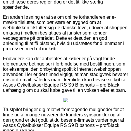
en tid læse deres regler, dog er det tit ikke særlig
spændende.
En anden løsning er at se om online forhandleren er e-
mærke tilsluttet, som bør være en tryghed om at
webbutikken tilslutter sig de danske love, udover at shoppen
en gang i mellem besigtiges af jurister som kender
vedtægterne på området. Dette er desuden en god
anledning til at få bistand, hvis du udsættes for dilemmaer i
processen med dit indkøb.
Endvidere kan det anbefales at køber er på vagt for de
elementære betingelser i forbindelse med bestillingen, som
for eksempel den ombytningspolitik internet webshoppen
anvender. Her er det tilmed vigtigt, at man stadigvæk bevarer
ens ordremail, således man i fremtiden kan bevise sit køb af
Assos Cykelbukser Equipe RS S9 Bibshorts – profBlack,
uafhængig om du skal købe gave til en voksen eller et barn.
Trustpilot bringer dig relativt fremragende muligheder for at
finde ud af mange nuværende kunders synspunkter og af
den grund er det godt, at du beser e-firmaets vurderinger af
Assos Cykelbukser Equipe RS S9 Bibshorts – profBlack
inden du køber.