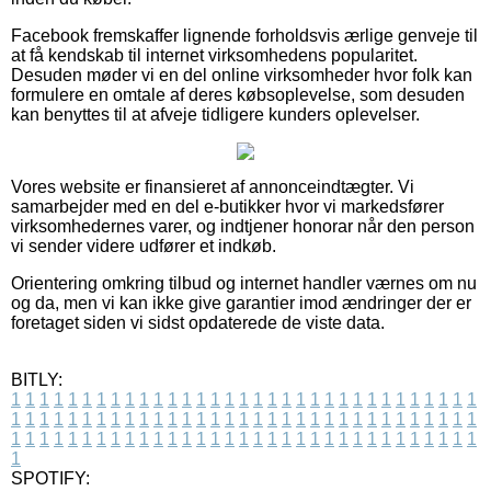
Facebook fremskaffer lignende forholdsvis ærlige genveje til
at få kendskab til internet virksomhedens popularitet.
Desuden møder vi en del online virksomheder hvor folk kan
formulere en omtale af deres købsoplevelse, som desuden
kan benyttes til at afveje tidligere kunders oplevelser.
Vores website er finansieret af annonceindtægter. Vi
samarbejder med en del e-butikker hvor vi markedsfører
virksomhedernes varer, og indtjener honorar når den person
vi sender videre udfører et indkøb.
Orientering omkring tilbud og internet handler værnes om nu
og da, men vi kan ikke give garantier imod ændringer der er
foretaget siden vi sidst opdaterede de viste data.
BITLY:
1
1
1
1
1
1
1
1
1
1
1
1
1
1
1
1
1
1
1
1
1
1
1
1
1
1
1
1
1
1
1
1
1
1
1
1
1
1
1
1
1
1
1
1
1
1
1
1
1
1
1
1
1
1
1
1
1
1
1
1
1
1
1
1
1
1
1
1
1
1
1
1
1
1
1
1
1
1
1
1
1
1
1
1
1
1
1
1
1
1
1
1
1
1
1
1
1
1
1
1
SPOTIFY: