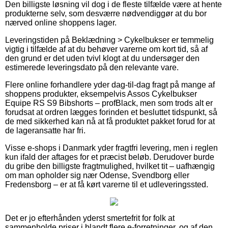
Den billigste løsning vil dog i de fleste tilfælde være at hente
produkterne selv, som desværre nødvendiggør at du bor
nærved online shoppens lager.
Leveringstiden på Beklædning > Cykelbukser er temmelig
vigtig i tilfælde af at du behøver varerne om kort tid, så af
den grund er det uden tvivl klogt at du undersøger den
estimerede leveringsdato på den relevante vare.
Flere online forhandlere yder dag-til-dag fragt på mange af
shoppens produkter, eksempelvis Assos Cykelbukser
Equipe RS S9 Bibshorts – profBlack, men som trods alt er
forudsat at ordren lægges forinden et besluttet tidspunkt, så
de med sikkerhed kan nå at få produktet pakket forud for at
de lageransatte har fri.
Visse e-shops i Danmark yder fragtfri levering, men i reglen
kun ifald der aftages for et præcist beløb. Derudover burde
du gribe den billigste fragtmulighed, hvilket tit – uafhængig
om man opholder sig nær Odense, Svendborg eller
Fredensborg – er at få kørt varerne til et udleveringssted.
Det er jo efterhånden yderst smertefrit for folk at
sammenholde priser i blandt flere e-forretninger, og af den