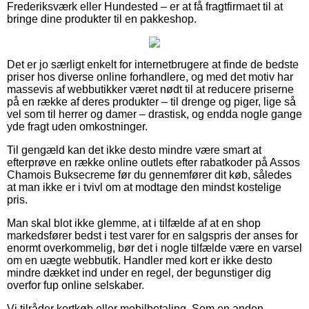
Frederiksværk eller Hundested – er at få fragtfirmaet til at
bringe dine produkter til en pakkeshop.
Det er jo særligt enkelt for internetbrugere at finde de bedste
priser hos diverse online forhandlere, og med det motiv har
massevis af webbutikker været nødt til at reducere priserne
på en række af deres produkter – til drenge og piger, lige så
vel som til herrer og damer – drastisk, og endda nogle gange
yde fragt uden omkostninger.
Til gengæld kan det ikke desto mindre være smart at
efterprøve en række online outlets efter rabatkoder på Assos
Chamois Buksecreme før du gennemfører dit køb, således
at man ikke er i tvivl om at modtage den mindst kostelige
pris.
Man skal blot ikke glemme, at i tilfælde af at en shop
markedsfører bedst i test varer for en salgspris der anses for
enormt overkommelig, bør det i nogle tilfælde være en varsel
om en uægte webbutik. Handler med kort er ikke desto
mindre dækket ind under en regel, der begunstiger dig
overfor fup online selskaber.
Vi tilråder kortkøb eller mobilbetaling. Som en anden