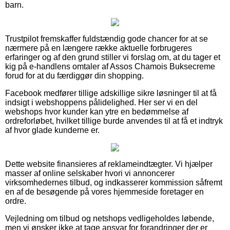
barn.
Trustpilot fremskaffer fuldstændig gode chancer for at se
nærmere på en længere række aktuelle forbrugeres
erfaringer og af den grund stiller vi forslag om, at du tager et
kig på e-handlens omtaler af Assos Chamois Buksecreme
forud for at du færdiggør din shopping.
Facebook medfører tillige adskillige sikre løsninger til at få
indsigt i webshoppens pålidelighed. Her ser vi en del
webshops hvor kunder kan ytre en bedømmelse af
ordreforløbet, hvilket tillige burde anvendes til at få et indtryk
af hvor glade kunderne er.
Dette website finansieres af reklameindtægter. Vi hjælper
masser af online selskaber hvori vi annoncerer
virksomhedernes tilbud, og indkasserer kommission såfremt
en af de besøgende på vores hjemmeside foretager en
ordre.
Vejledning om tilbud og netshops vedligeholdes løbende,
men vi ønsker ikke at tage ansvar for forandringer der er