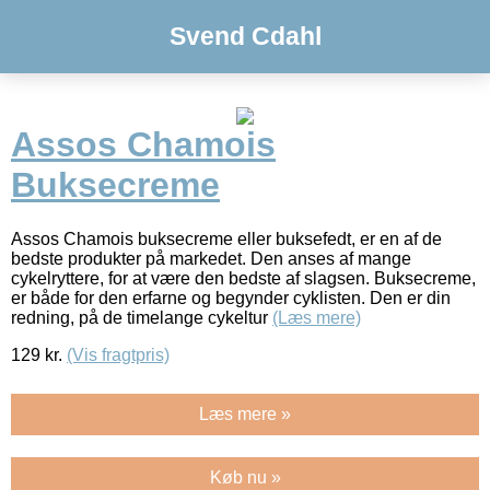
Svend Cdahl
Assos Chamois
Buksecreme
Assos Chamois buksecreme eller buksefedt, er en af de
bedste produkter på markedet. Den anses af mange
cykelryttere, for at være den bedste af slagsen. Buksecreme,
er både for den erfarne og begynder cyklisten. Den er din
redning, på de timelange cykeltur
(Læs mere)
129
kr.
(Vis fragtpris)
Læs mere »
Køb nu »