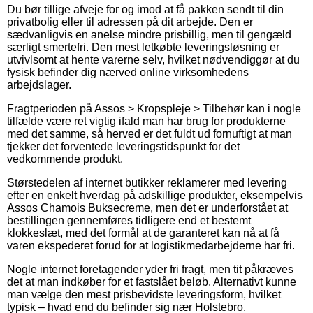
Du bør tillige afveje for og imod at få pakken sendt til din
privatbolig eller til adressen på dit arbejde. Den er
sædvanligvis en anelse mindre prisbillig, men til gengæld
særligt smertefri. Den mest letkøbte leveringsløsning er
utvivlsomt at hente varerne selv, hvilket nødvendiggør at du
fysisk befinder dig nærved online virksomhedens
arbejdslager.
Fragtperioden på Assos > Kropspleje > Tilbehør kan i nogle
tilfælde være ret vigtig ifald man har brug for produkterne
med det samme, så herved er det fuldt ud fornuftigt at man
tjekker det forventede leveringstidspunkt for det
vedkommende produkt.
Størstedelen af internet butikker reklamerer med levering
efter en enkelt hverdag på adskillige produkter, eksempelvis
Assos Chamois Buksecreme, men det er underforstået at
bestillingen gennemføres tidligere end et bestemt
klokkeslæt, med det formål at de garanteret kan nå at få
varen ekspederet forud for at logistikmedarbejderne har fri.
Nogle internet foretagender yder fri fragt, men tit påkræves
det at man indkøber for et fastslået beløb. Alternativt kunne
man vælge den mest prisbevidste leveringsform, hvilket
typisk – hvad end du befinder sig nær Holstebro,