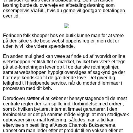
løsning burde du overveje en afbetalingsløsning som
eksempelvis ViaBill, hvis du gerne vil godtgøre betalingen
over tid.
Forinden folk shopper hos en butik kunne man for at være
på den sikre side bese webshoppens regler, men det er
uden tvivl ikke videre spændende.
En anden mulighed kan være at finde ud af hvorvidt online
webshoppen er tilsluttet e-mærket, hvilket bør være et tegn
på at e-forretningen lever op til de danske retningslinjer,
samt at webshoppen hyppigt overvåges af sagkyndige der
har nøje kendskab til de gældende love. Det giver dig
lejlighed til hjælpende service, når du møder dilemmaer i
processen med dit køb.
Derudover støtter vi at køber er hensynstagende til de mest
centrale regler der kan spille ind i forbindelse med ordren,
som fx hvilken bytteret internet firmaet garanterer. I den
forbindelse er det på samme måde vigtigt, at man stadigvæk
opbevarer sin e-mail kvittering, således man altid kan
eftervise sin bestilling af Assos Chamois Buksecreme,
uanset om man leder efter et produkt til en voksen eller et