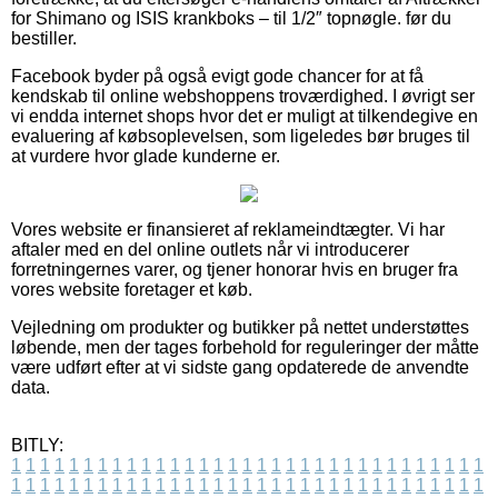
for Shimano og ISIS krankboks – til 1/2″ topnøgle. før du
bestiller.
Facebook byder på også evigt gode chancer for at få
kendskab til online webshoppens troværdighed. I øvrigt ser
vi endda internet shops hvor det er muligt at tilkendegive en
evaluering af købsoplevelsen, som ligeledes bør bruges til
at vurdere hvor glade kunderne er.
Vores website er finansieret af reklameindtægter. Vi har
aftaler med en del online outlets når vi introducerer
forretningernes varer, og tjener honorar hvis en bruger fra
vores website foretager et køb.
Vejledning om produkter og butikker på nettet understøttes
løbende, men der tages forbehold for reguleringer der måtte
være udført efter at vi sidste gang opdaterede de anvendte
data.
BITLY:
1
1
1
1
1
1
1
1
1
1
1
1
1
1
1
1
1
1
1
1
1
1
1
1
1
1
1
1
1
1
1
1
1
1
1
1
1
1
1
1
1
1
1
1
1
1
1
1
1
1
1
1
1
1
1
1
1
1
1
1
1
1
1
1
1
1