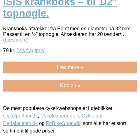
ISIS krankboks – til 1/2″
topnøgle.
Krankboks-aftrækker fra Point med en diameter på 32 mm.
Passer til en ½” topnøgle. Aftrækkeren har 20 tænder/…
(Læs mere)
79
kr.
(Vis fragtpris)
Læs mere »
Køb nu »
De mest populære cykel-webshops er i øjeblikket
Cykelpartner.dk
,
Cykelexperten.dk
,
Cykler.dk
,
Pedalatleten.dk
og
FriBikeShop.dk
, som alle har et stort
sortiment til gode priser.