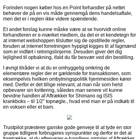
Forinden nogen køber hos en Point forhandler på nettet
behøver de på en vis måde gennemgå dens handelsaftale,
men det er i reglen ikke videre spændende.
Et andet forslag kunne måske være at se hvorvidt online
forhandleren er e-mærket medlem, da det er et kendetegn for
at internet webshoppen tilslutter sig de opstillede regler,
foruden at internet forretningen hyppigt kigges til af fagmænd
som er indført i retningslinjerne. Desuden giver det dig
lejlighed til opbakning, ifald du får besvær ved din bestilling.
I øvrigt tilråder vi at du er omhyggelig omkring de
elementære regler der er gældende for transaktionen, som
eksempelvis hvilken ombytningspolitik hjemmesiden kører
med. Derfor er det tillige relevant, at man når som helst
opbevarer sin kvittering, således man senere vil kunne
bevidne handlen af Aftrækker for Shimano og ISIS
krankboks – til 1/2″ topnøgle., hvad end man er på indkøb til
en voksen eller et barn.
Trustpilot præsterer ganske gode genveje til at tyde en stor
gruppe tidligere forbrugeres synspunkter og derfor er det at
foretrække, at du eftersøger e-handlens omtaler af Aftrækker