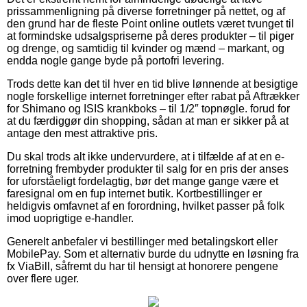
prissammenligning på diverse forretninger på nettet, og af
den grund har de fleste Point online outlets været tvunget til
at formindske udsalgspriserne på deres produkter – til piger
og drenge, og samtidig til kvinder og mænd – markant, og
endda nogle gange byde på portofri levering.
Trods dette kan det til hver en tid blive lønnende at besigtige
nogle forskellige internet forretninger efter rabat på Aftrækker
for Shimano og ISIS krankboks – til 1/2″ topnøgle. forud for
at du færdiggør din shopping, sådan at man er sikker på at
antage den mest attraktive pris.
Du skal trods alt ikke undervurdere, at i tilfælde af at en e-
forretning frembyder produkter til salg for en pris der anses
for uforståeligt fordelagtig, bør det mange gange være et
faresignal om en fup internet butik. Kortbestillinger er
heldigvis omfavnet af en forordning, hvilket passer på folk
imod uoprigtige e-handler.
Generelt anbefaler vi bestillinger med betalingskort eller
MobilePay. Som et alternativ burde du udnytte en løsning fra
fx ViaBill, såfremt du har til hensigt at honorere pengene
over flere uger.