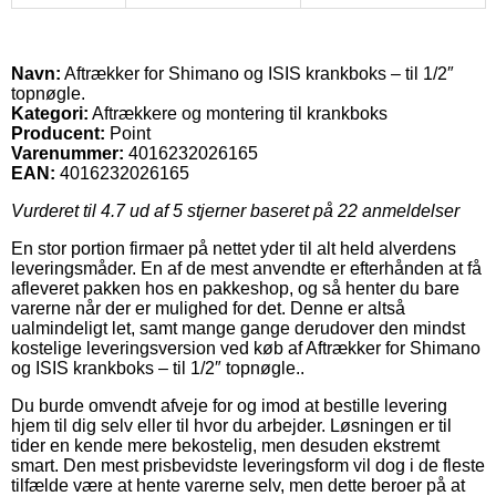
Navn:
Aftrækker for Shimano og ISIS krankboks – til 1/2″
topnøgle.
Kategori:
Aftrækkere og montering til krankboks
Producent:
Point
Varenummer:
4016232026165
EAN:
4016232026165
Vurderet til
4.7
ud af 5 stjerner baseret på
22
anmeldelser
En stor portion firmaer på nettet yder til alt held alverdens
leveringsmåder. En af de mest anvendte er efterhånden at få
afleveret pakken hos en pakkeshop, og så henter du bare
varerne når der er mulighed for det. Denne er altså
ualmindeligt let, samt mange gange derudover den mindst
kostelige leveringsversion ved køb af Aftrækker for Shimano
og ISIS krankboks – til 1/2″ topnøgle..
Du burde omvendt afveje for og imod at bestille levering
hjem til dig selv eller til hvor du arbejder. Løsningen er til
tider en kende mere bekostelig, men desuden ekstremt
smart. Den mest prisbevidste leveringsform vil dog i de fleste
tilfælde være at hente varerne selv, men dette beroer på at