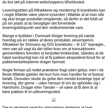
du bor tæt på internet webshoppens tilholdssted.
Leveringstiden på Aftrækkere og montering til krankboks kan
i nogle tilfælde være yderst essentiel i tilfælde af at man står
og skal bruge produktet omgående, så derfor er det fuldt ud
på sin plads at du besigtiger det forventede
leveringstidspunkt ved den vedkommende vare.
Mange e-butikker i Danmark tilsiger levering på næste
hverdag på en række af deres produkter, eksempelvis
Aftrækker for Shimano og ISIS krankboks – til 1/2″ topnøgle.,
men vær på vagt da det stiller krav om at transaktionen
gennemføres forinden et besluttet klokkeslæt, således at de
højst sandsynligt kan nå at få pakken ekspederet forud for at
pakkemedarbejderne drager hjemad.
Nogle firmaer på nettet præsterer fragt uden gebyr, men i de
fleste tilfælde gælder det kun hvis man handler for et fastsat
beløb. Desuden skulle du gribe den mindst kostelige type af
levering, der gerne – uden hensyn til om du opholder sig i
Hørsholm, Dragør eller Tønder – vil være at få dem til at
køre pakken til et udleveringssted.
Det er ekstremt nemt for almindelige dødelige at lave