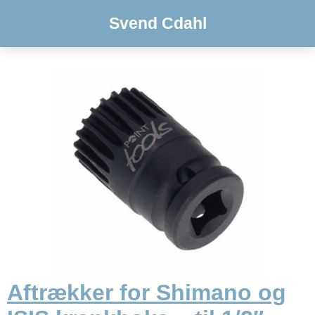
Svend Cdahl
Aftrækker for Shimano og