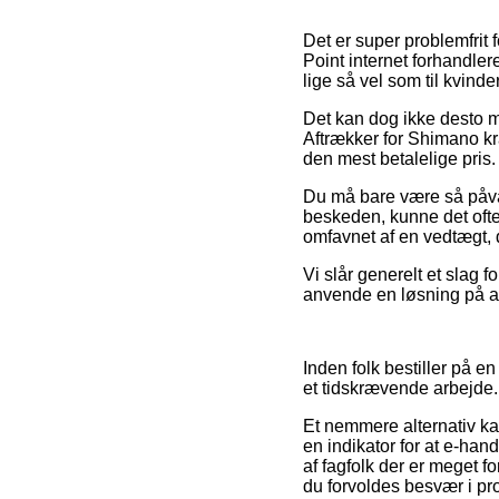
Det er super problemfrit fo
Point internet forhandlere
lige så vel som til kvin
Det kan dog ikke desto m
Aftrækker for Shimano kr
den mest betalelige pris.
Du må bare være så påvag
beskeden, kunne det ofte
omfavnet af en vedtægt, d
Vi slår generelt et slag 
anvende en løsning på afb
Inden folk bestiller på en
et tidskrævende arbejde.
Et nemmere alternativ ka
en indikator for at e-han
af fagfolk der er meget f
du forvoldes besvær i pr