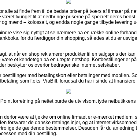
r alle at finde frem til de bedste priser på tværs af firmaer på net
 været tvunget til at nedbringe priserne på specielt deres bedst i 
der og mænd – kolossalt, og endda nogle gange tilbyde levering 
indre vise sig nyttigt at se nærmere på en række online forhandl
ankboks. før du færdiggør din shopping, således at du er usvigel
t, at når en shop reklamerer produkter til en salgspris der kan
 være et kendetegn på en uægte netshop. Kortbestillinger er p
er beskytter os overfor bedrageriske internet selskaber.
for bestillinger med betalingskort eller betalinger med mobilen. S
etaling som f.eks. ViaBill, forudsat du har i sinde at finansiere
 Point forretning på nettet burde de utvivlsomt tyde netbutikkens 
n derfor være at tjekke om online firmaet er e-mærket medlem, s
dlen forsvarer de danske retningslinjer, og at internet virksomh
ortrolige de gældende bestemmelser. Desuden får du anledning til 
ocessen med din bestilling.