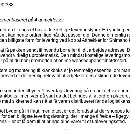
032388
jerner baseret på
4
anmeldelser
der nu til dags et hav af forskellige leveringstyper. En yndling er 
mt kan hente ordren lige når det passer dig. Denne er nemlig r
 billigste form for levering ved køb af Aftrækker for Shimano 
 få pakken sendt til hvor du bor eller til dit arbejdes adresse. 
mvendt virkelig uproblematisk. Den mindst kostelige leveringsmo
er på at du bor i nærheden af online webshoppens tilholdssted.
ere og montering til krankboks er jo temmelig essentiel om ma
g herved er det nemlig relevant at vi tjekker den estimerede leve
irksomheder tilbyder 1 hverdags levering på en hel del varenu
nkboks., men vær på vagt da det betinges af at ordren placeres f
 med sikkerhed kan nå at få varen distribueret før de logistikansa
t byder på fri fragt, men oftest er det forudsat at der shoppes for
g for den billigste leveringsløsning, der i mange tilfælde – ligeg
s – er at få dem til at bringe dine varer til et udleveringssted.