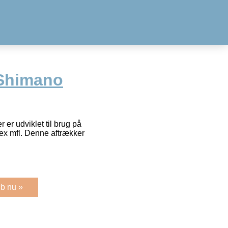
 Shimano
r er udviklet til brug på
ex mfl. Denne aftrækker
b nu »