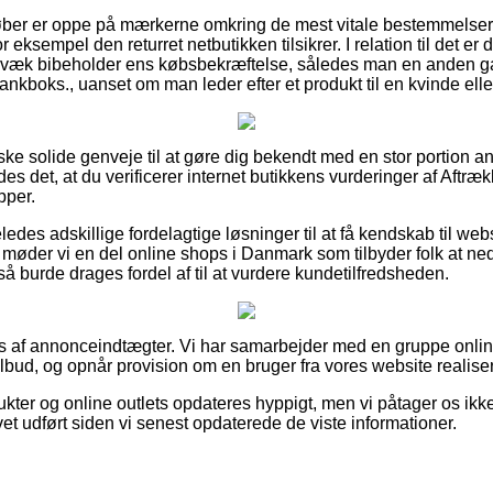
 køber er oppe på mærkerne omkring de mest vitale bestemmelse
r eksempel den returret netbutikken tilsikrer. I relation til det 
gvæk bibeholder ens købsbekræftelse, således man en anden g
ankboks., uanset om man leder efter et produkt til en kvinde ell
ske solide genveje til at gøre dig bekendt med en stor portion a
ådes det, at du verificerer internet butikkens vurderinger af Aftr
pper.
edes adskillige fordelagtige løsninger til at få kendskab til w
 møder vi en del online shops i Danmark som tilbyder folk at n
 burde drages fordel af til at vurdere kundetilfredsheden.
es af annonceindtægter. Vi har samarbejder med en gruppe onli
tilbud, og opnår provision om en bruger fra vores website realiser
kter og online outlets opdateres hyppigt, men vi påtager os ikke
vet udført siden vi senest opdaterede de viste informationer.