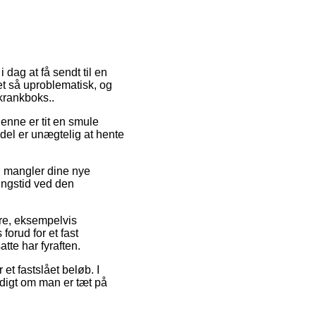
i dag at få sendt til en
et så uproblematisk, og
krankboks..
Denne er tit en smule
del er unægtelig at hente
n mangler dine nye
ringstid ved den
mre, eksempelvis
orud for et fast
tte har fyraften.
 et fastslået beløb. I
yldigt om man er tæt på