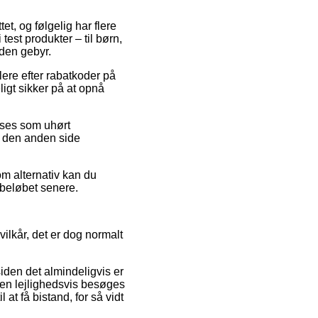
tet, og følgelig har flere
test produkter – til børn,
uden gebyr.
ere efter rabatkoder på
igt sikker på at opnå
 ses som uhørt
å den anden side
om alternativ kan du
 beløbet senere.
vilkår, det er dog normalt
iden det almindeligvis er
eden lejlighedsvis besøges
at få bistand, for så vidt