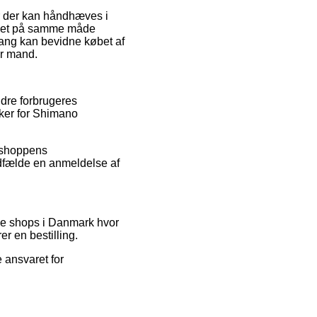
r der kan håndhæves i
er det på samme måde
ang kan bevidne købet af
er mand.
ndre forbrugeres
ækker for Shimano
ebshoppens
edfælde en anmeldelse af
ne shops i Danmark hvor
er en bestilling.
 ansvaret for