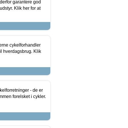
 derfor garantere god
dstyr. Klik her for at
erne cykelforhandler
til hverdagsbrug. Klik
lforretninger - de er
mmen forelsket i cykler.