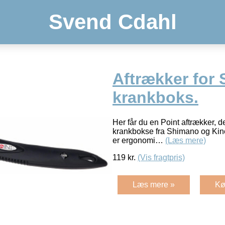
Svend Cdahl
Aftrækker for
krankboks.
Her får du en Point aftrækker, de
krankbokse fra Shimano og Kin
er ergonomi…
(Læs mere)
119
kr.
(Vis fragtpris)
Læs mere »
Kø