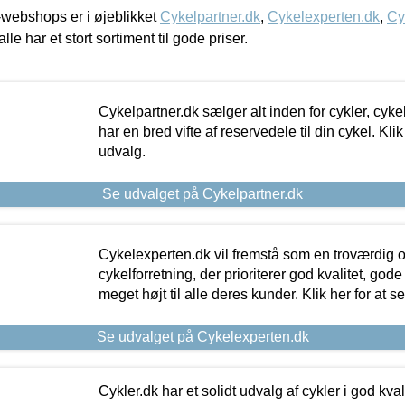
webshops er i øjeblikket
Cykelpartner.dk
,
Cykelexperten.dk
,
Cy
alle har et stort sortiment til gode priser.
Cykelpartner.dk sælger alt inden for cykler, cyke
har en bred vifte af reservedele til din cykel. Klik
udvalg.
Se udvalget på Cykelpartner.dk
Cykelexperten.dk vil fremstå som en troværdig o
cykelforretning, der prioriterer god kvalitet, god
meget højt til alle deres kunder. Klik her for at s
Se udvalget på Cykelexperten.dk
Cykler.dk har et solidt udvalg af cykler i god kvalit