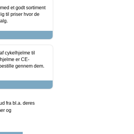
 med et godt sortiment
g til priser hvor de
alg.
f cykelhjelme til
lhjelme er CE-
 bestille gennem dem.
 fra bl.a. deres
mer og