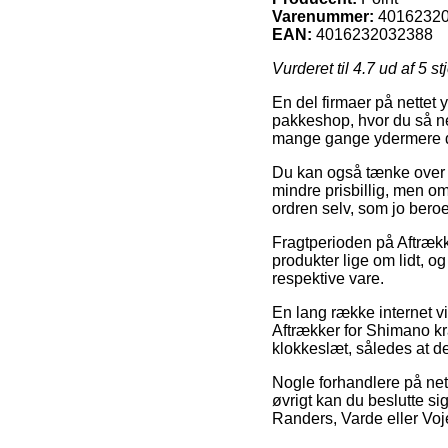
Varenummer:
4016232
EAN:
4016232032388
Vurderet til
4.7
ud af 5 st
En del firmaer på nettet y
pakkeshop, hvor du så ne
mange gange ydermere den
Du kan også tænke over at
mindre prisbillig, men o
ordren selv, som jo bero
Fragtperioden på Aftrækk
produkter lige om lidt, o
respektive vare.
En lang række internet v
Aftrækker for Shimano kra
klokkeslæt, således at de
Nogle forhandlere på nette
øvrigt kan du beslutte si
Randers, Varde eller Vojen