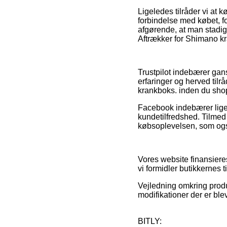
Ligeledes tilråder vi at
forbindelse med købet, fo
afgørende, at man stadi
Aftrækker for Shimano kr
Trustpilot indebærer gan
erfaringer og herved tilr
krankboks. inden du sho
Facebook indebærer ligel
kundetilfredshed. Tilmed
købsoplevelsen, som også
Vores website finansier
vi formidler butikkernes 
Vejledning omkring produ
modifikationer der er ble
BITLY: