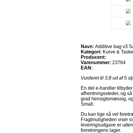
Navn:
Additive bag v3 S
Kategori:
Kurve & Tasker
Producent:
Varenummer:
23764
EAN:
Vurderet til
3.8
ud af 5 st
En del e-handler tilbyde
afhentningssteder, og så 
grad hensigtsmæssig, og
Small.
Du kan lige så vel foretræ
Fragtmuligheden viser si
leveringsudgave er uden t
forretningens lager.