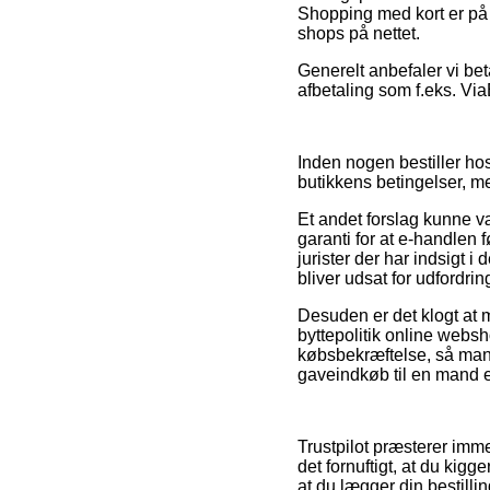
Shopping med kort er på 
shops på nettet.
Generelt anbefaler vi be
afbetaling som f.eks. Via
Inden nogen bestiller ho
butikkens betingelser, me
Et andet forslag kunne væ
garanti for at e-handlen 
jurister der har indsigt 
bliver udsat for udfordri
Desuden er det klogt at m
byttepolitik online websh
købsbekræftelse, så man 
gaveindkøb til en mand e
Trustpilot præsterer imm
det fornuftigt, at du kig
at du lægger din bestillin