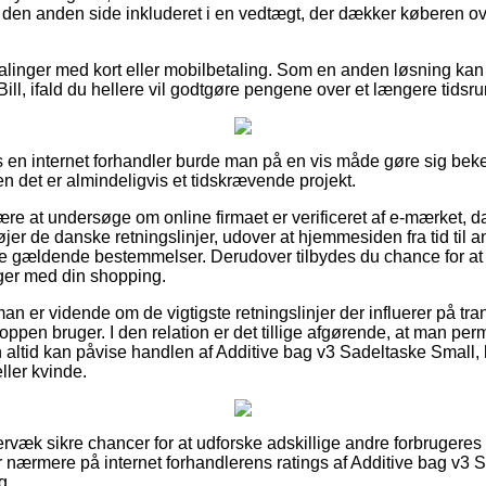
den anden side inkluderet i en vedtægt, der dækker køberen ov
talinger med kort eller mobilbetaling. Som en anden løsning ka
Bill, ifald du hellere vil godtgøre pengene over et længere tidsr
s en internet forhandler burde man på en vis måde gøre sig bek
n det er almindeligvis et tidskrævende projekt.
re at undersøge om online firmaet er verificeret af e-mærket, da
føjer de danske retningslinjer, udover at hjemmesiden fra tid ti
i de gældende bestemmelser. Derudover tilbydes du chance for at 
nger med din shopping.
an er vidende om de vigtigste retningslinjer der influerer på tra
oppen bruger. I den relation er det tillige afgørende, at man pe
altid kan påvise handlen af Additive bag v3 Sadeltaske Small,
ller kvinde.
ervæk sikre chancer for at udforske adskillige andre forbrugeres
ger nærmere på internet forhandlerens ratings af Additive bag v3 
g.