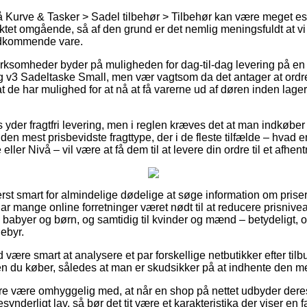
Kurve & Tasker > Sadel tilbehør > Tilbehør kan være meget essent
ktet omgående, så af den grund er det nemlig meningsfuldt at v
edkommende vare.
irksomheder byder på muligheden for dag-til-dag levering på en 
 v3 Sadeltaske Small, men vær vagtsom da det antager at ordren
 at de har mulighed for at nå at få varerne ud af døren inden la
s yder fragtfri levering, men i reglen kræves det at man indkøber 
en mest prisbevidste fragttype, der i de fleste tilfælde – hvad 
ler Nivå – vil være at få dem til at levere din ordre til et afhen
rst smart for almindelige dødelige at søge information om priser
har mange online forretninger været nødt til at reducere prisnive
til babyer og børn, og samtidig til kvinder og mænd – betydeligt
ebyr.
d være smart at analysere et par forskellige netbutikker efter til
n du køber, således at man er skudsikker på at indhente den mest
e være omhyggelig med, at når en shop på nettet udbyder deres
ynderligt lav, så bør det tit være et karakteristika der viser en f