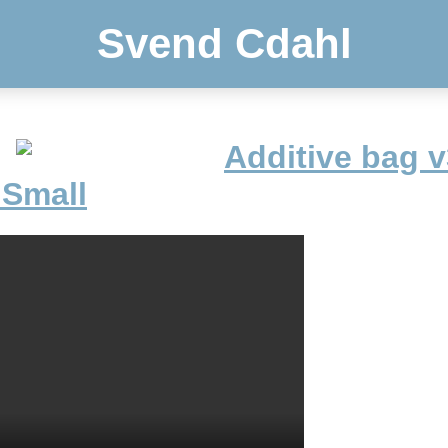
Svend Cdahl
Additive bag v
 Small