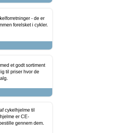
lforretninger - de er
mmen forelsket i cykler.
 med et godt sortiment
g til priser hvor de
alg.
f cykelhjelme til
lhjelme er CE-
 bestille gennem dem.