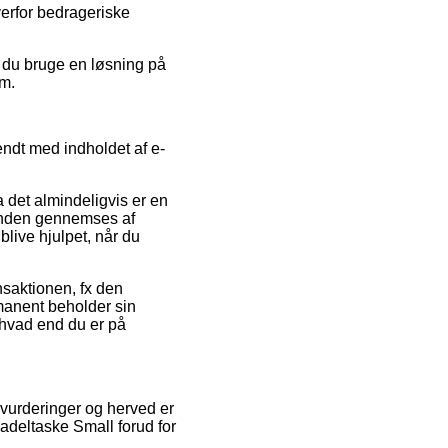
erfor bedrageriske
n du bruge en løsning på
um.
endt med indholdet af e-
 det almindeligvis er en
l anden gennemses af
blive hjulpet, når du
nsaktionen, fx den
rmanent beholder sin
 hvad end du er på
 vurderinger og herved er
Sadeltaske Small forud for