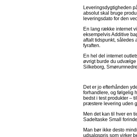
Leveringsdygtigheden på 
absolut skal bruge produ
leveringsdato for den v
En lang række internet v
eksempelvis Additive bag
aftalt tidspunkt, således
fyraften.
En hel del internet outlet
øvrigt burde du udvælge d
Silkeborg, Smørumnedre el
Det er jo efterhånden yde
forhandlere, og følgelig 
bedst i test produkter – 
præstere levering uden g
Men det kan til hver en ti
Sadeltaske Small forinde
Man bør ikke desto mindr
udsalgspris som virker bes