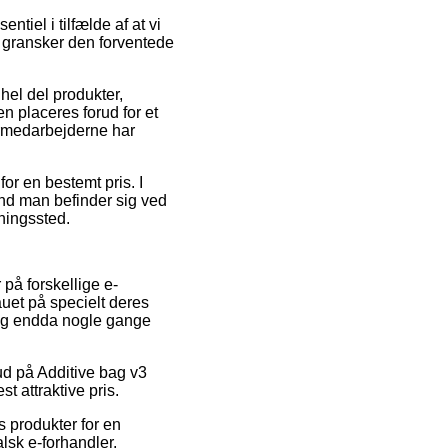
iel i tilfælde af at vi
i gransker den forventede
hel del produkter,
 placeres forud for et
germedarbejderne har
for en bestemt pris. I
end man befinder sig ved
tningssted.
 på forskellige e-
auet på specielt deres
, og endda nogle gange
bud på Additive bag v3
 attraktive pris.
 produkter for en
alsk e-forhandler.