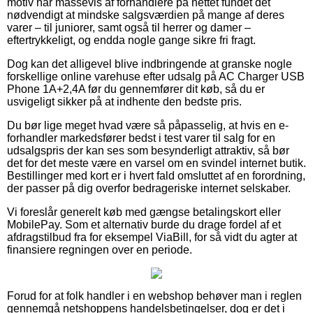
motiv har massevis af forhandlere på nettet fundet det
nødvendigt at mindske salgsværdien på mange af deres
varer – til juniorer, samt også til herrer og damer –
eftertrykkeligt, og endda nogle gange sikre fri fragt.
Dog kan det alligevel blive indbringende at granske nogle
forskellige online varehuse efter udsalg på AC Charger USB
Phone 1A+2,4A før du gennemfører dit køb, så du er
usvigeligt sikker på at indhente den bedste pris.
Du bør lige meget hvad være så påpasselig, at hvis en e-
forhandler markedsfører bedst i test varer til salg for en
udsalgspris der kan ses som besynderligt attraktiv, så bør
det for det meste være en varsel om en svindel internet butik.
Bestillinger med kort er i hvert fald omsluttet af en forordning,
der passer på dig overfor bedrageriske internet selskaber.
Vi foreslår generelt køb med gængse betalingskort eller
MobilePay. Som et alternativ burde du drage fordel af et
afdragstilbud fra for eksempel ViaBill, for så vidt du agter at
finansiere regningen over en periode.
Forud for at folk handler i en webshop behøver man i reglen
gennemgå netshoppens handelsbetingelser, dog er det i