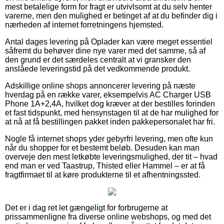
mest betalelige form for fragt er utvivlsomt at du selv henter
varerne, men den mulighed er betinget af at du befinder dig i
nærheden af internet forretningens hjemsted.
Antal dages levering på Oplader kan være meget essentiel
såfremt du behøver dine nye varer med det samme, så af
den grund er det særdeles centralt at vi gransker den
anslåede leveringstid på det vedkommende produkt.
Adskillige online shops annoncerer levering på næste
hverdag på en række varer, eksempelvis AC Charger USB
Phone 1A+2,4A, hvilket dog kræver at der bestilles forinden
et fast tidspunkt, med hensynstagen til at de har mulighed for
at nå at få bestillingen pakket inden pakkepersonalet har fri.
Nogle få internet shops yder gebyrfri levering, men ofte kun
når du shopper for et bestemt beløb. Desuden kan man
overveje den mest letkøbte leveringsmulighed, der tit – hvad
end man er ved Taastrup, Thisted eller Hammel – er at få
fragtfirmaet til at køre produkterne til et afhentningssted.
Det er i dag ret let gængeligt for forbrugerne at
prissammenligne fra diverse online webshops, og med det