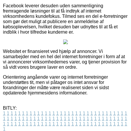
Facebook leverer desuden uden sammenligning
fremragende løsninger til at få indtryk af internet
virksomhedens kundefokus. Tilmed ses en del e-forretninger
som gør det muligt at publicere en anmeldelse af
købsoplevelsen, hvilket desuden bør udnyttes til at få et
indblik i hvor tilfredse kunderne er.
Websitet er finansieret ved hjælp af annoncer. Vi
samarbejder med en hel del internet forretninger i form af at
vi annoncerer virksomhedernes varer, og tjener provision for
så vidt vores brugere laver en ordre.
Orientering angående varer og internet forretninger
understøttes tit, men vi påtager os intet ansvar for
forandringer der måtte være realiseret siden vi sidst
opdaterede hjemmesidens informationer.
BITLY:
1
1
1
1
1
1
1
1
1
1
1
1
1
1
1
1
1
1
1
1
1
1
1
1
1
1
1
1
1
1
1
1
1
1
1
1
1
1
1
1
1
1
1
1
1
1
1
1
1
1
1
1
1
1
1
1
1
1
1
1
1
1
1
1
1
1
1
1
1
1
1
1
1
1
1
1
1
1
1
1
1
1
1
1
1
1
1
1
1
1
1
1
1
1
1
1
1
1
1
1