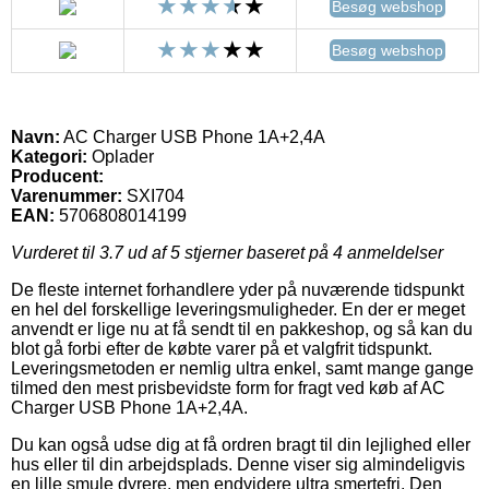
Besøg webshop
Besøg webshop
Navn:
AC Charger USB Phone 1A+2,4A
Kategori:
Oplader
Producent:
Varenummer:
SXI704
EAN:
5706808014199
Vurderet til
3.7
ud af 5 stjerner baseret på
4
anmeldelser
De fleste internet forhandlere yder på nuværende tidspunkt
en hel del forskellige leveringsmuligheder. En der er meget
anvendt er lige nu at få sendt til en pakkeshop, og så kan du
blot gå forbi efter de købte varer på et valgfrit tidspunkt.
Leveringsmetoden er nemlig ultra enkel, samt mange gange
tilmed den mest prisbevidste form for fragt ved køb af AC
Charger USB Phone 1A+2,4A.
Du kan også udse dig at få ordren bragt til din lejlighed eller
hus eller til din arbejdsplads. Denne viser sig almindeligvis
en lille smule dyrere, men endvidere ultra smertefri. Den