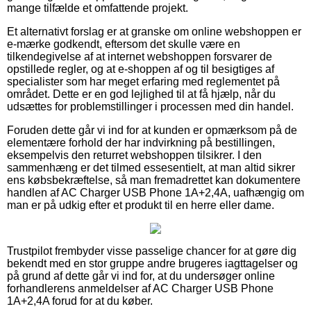
mange tilfælde et omfattende projekt.
Et alternativt forslag er at granske om online webshoppen er
e-mærke godkendt, eftersom det skulle være en
tilkendegivelse af at internet webshoppen forsvarer de
opstillede regler, og at e-shoppen af og til besigtiges af
specialister som har meget erfaring med reglementet på
området. Dette er en god lejlighed til at få hjælp, når du
udsættes for problemstillinger i processen med din handel.
Foruden dette går vi ind for at kunden er opmærksom på de
elementære forhold der har indvirkning på bestillingen,
eksempelvis den returret webshoppen tilsikrer. I den
sammenhæng er det tilmed essesentielt, at man altid sikrer
ens købsbekræftelse, så man fremadrettet kan dokumentere
handlen af AC Charger USB Phone 1A+2,4A, uafhængig om
man er på udkig efter et produkt til en herre eller dame.
Trustpilot frembyder visse passelige chancer for at gøre dig
bekendt med en stor gruppe andre brugeres iagttagelser og
på grund af dette går vi ind for, at du undersøger online
forhandlerens anmeldelser af AC Charger USB Phone
1A+2,4A forud for at du køber.