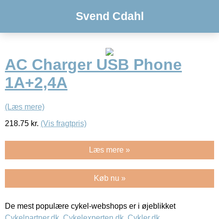
Svend Cdahl
AC Charger USB Phone
1A+2,4A
(Læs mere)
218.75
kr.
(Vis fragtpris)
Læs mere »
Køb nu »
De mest populære cykel-webshops er i øjeblikket
Cykelpartner.dk
,
Cykelexperten.dk
,
Cykler.dk
,