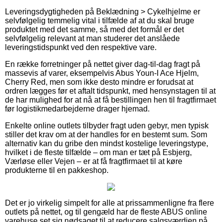
Leveringsdygtigheden på Beklædning > Cykelhjelme er
selvfølgelig temmelig vital i tilfælde af at du skal bruge
produktet med det samme, så med det formål er det
selvfølgelig relevant at man studerer det anslåede
leveringstidspunkt ved den respektive vare.
En række forretninger på nettet giver dag-til-dag fragt på
massevis af varer, eksempelvis Abus Youn-I Ace Hjelm,
Cherry Red, men som ikke desto mindre er forudsat at
ordren lægges før et aftalt tidspunkt, med hensynstagen til at
de har mulighed for at nå at få bestillingen hen til fragtfirmaet
før logistikmedarbejderne drager hjemad.
Enkelte online outlets tilbyder fragt uden gebyr, men typisk
stiller det krav om at der handles for en bestemt sum. Som
alternativ kan du gribe den mindst kostelige leveringstype,
hvilket i de fleste tilfælde – om man er tæt på Esbjerg,
Værløse eller Vejen – er at få fragtfirmaet til at køre
produkterne til en pakkeshop.
Det er jo virkelig simpelt for alle at prissammenligne fra flere
outlets på nettet, og til gengæld har de fleste ABUS online
varehuse set sig nødsaget til at reducere salgsværdien på