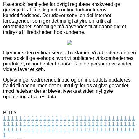
Facebook frembyder for øvrigt regulære ønskværdige
genveje til at få et kig ind i online forhandlerens
kundetilfredshed. Derudover ser vi en del internet
foretagender som gør det muligt at ytre en kritik af
ordreforløbet, som tillige må anvendes til at danne dig et
indtryk af tilfredsheden hos kunderne.
Hjemmesiden er finansieret af reklamer. Vi arbejder sammen
med adskillige e-shops hvori vi publicerer virksomhedernes
produkter, og indhenter honorar ifald de personer vi sender
videre laver et køb.
Oplysninger vedrørende tilbud og online outlets opdateres
fra tid til anden, men det er umuligt for os at give garantier
imod rettelser der er blevet iværksat siden nyligste
opdatering af vores data.
BITLY:
1
1
1
1
1
1
1
1
1
1
1
1
1
1
1
1
1
1
1
1
1
1
1
1
1
1
1
1
1
1
1
1
1
1
1
1
1
1
1
1
1
1
1
1
1
1
1
1
1
1
1
1
1
1
1
1
1
1
1
1
1
1
1
1
1
1
1
1
1
1
1
1
1
1
1
1
1
1
1
1
1
1
1
1
1
1
1
1
1
1
1
1
1
1
1
1
1
1
1
1