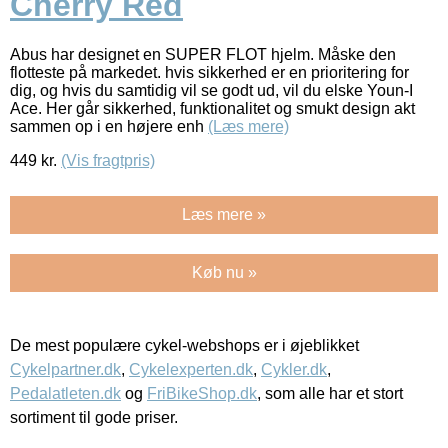
Cherry Red
Abus har designet en SUPER FLOT hjelm. Måske den
flotteste på markedet. hvis sikkerhed er en prioritering for
dig, og hvis du samtidig vil se godt ud, vil du elske Youn-I
Ace. Her går sikkerhed, funktionalitet og smukt design akt
sammen op i en højere enh
(Læs mere)
449
kr.
(Vis fragtpris)
Læs mere »
Køb nu »
De mest populære cykel-webshops er i øjeblikket
Cykelpartner.dk
,
Cykelexperten.dk
,
Cykler.dk
,
Pedalatleten.dk
og
FriBikeShop.dk
, som alle har et stort
sortiment til gode priser.