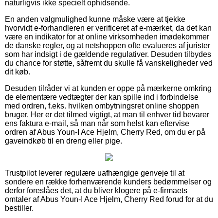
naturligvis ikke specielt ophidsende.
En anden valgmulighed kunne måske være at tjekke
hvorvidt e-forhandleren er verificeret af e-mærket, da det kan
være en indikator for at online virksomheden imødekommer
de danske regler, og at netshoppen ofte evalueres af jurister
som har indsigt i de gældende regulativer. Desuden tilbydes
du chance for støtte, såfremt du skulle få vanskeligheder ved
dit køb.
Desuden tilråder vi at kunden er oppe på mærkerne omkring
de elementære vedtægter der kan spille ind i forbindelse
med ordren, f.eks. hvilken ombytningsret online shoppen
bruger. Her er det tilmed vigtigt, at man til enhver tid bevarer
ens faktura e-mail, så man når som helst kan eftervise
ordren af Abus Youn-I Ace Hjelm, Cherry Red, om du er på
gaveindkøb til en dreng eller pige.
Trustpilot leverer regulære uafhængige genveje til at
sondere en række forhenværende kunders bedømmelser og
derfor foreslåes det, at du bliver klogere på e-firmaets
omtaler af Abus Youn-I Ace Hjelm, Cherry Red forud for at du
bestiller.