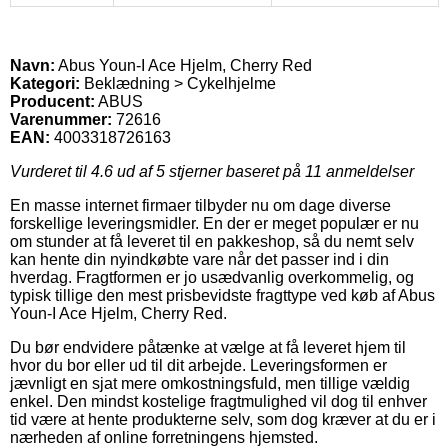
Navn:
Abus Youn-I Ace Hjelm, Cherry Red
Kategori:
Beklædning > Cykelhjelme
Producent:
ABUS
Varenummer:
72616
EAN:
4003318726163
Vurderet til
4.6
ud af 5 stjerner baseret på
11
anmeldelser
En masse internet firmaer tilbyder nu om dage diverse
forskellige leveringsmidler. En der er meget populær er nu
om stunder at få leveret til en pakkeshop, så du nemt selv
kan hente din nyindkøbte vare når det passer ind i din
hverdag. Fragtformen er jo usædvanlig overkommelig, og
typisk tillige den mest prisbevidste fragttype ved køb af Abus
Youn-I Ace Hjelm, Cherry Red.
Du bør endvidere påtænke at vælge at få leveret hjem til
hvor du bor eller ud til dit arbejde. Leveringsformen er
jævnligt en sjat mere omkostningsfuld, men tillige vældig
enkel. Den mindst kostelige fragtmulighed vil dog til enhver
tid være at hente produkterne selv, som dog kræver at du er i
nærheden af online forretningens hjemsted.