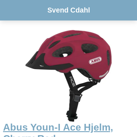
Svend Cdahl
Abus Youn-I Ace Hjelm,