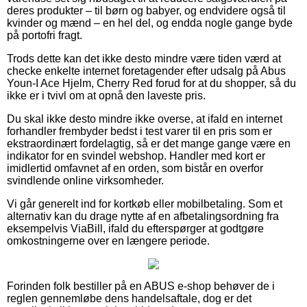
deres produkter – til børn og babyer, og endvidere også til
kvinder og mænd – en hel del, og endda nogle gange byde
på portofri fragt.
Trods dette kan det ikke desto mindre være tiden værd at
checke enkelte internet foretagender efter udsalg på Abus
Youn-I Ace Hjelm, Cherry Red forud for at du shopper, så du
ikke er i tvivl om at opnå den laveste pris.
Du skal ikke desto mindre ikke overse, at ifald en internet
forhandler frembyder bedst i test varer til en pris som er
ekstraordinært fordelagtig, så er det mange gange være en
indikator for en svindel webshop. Handler med kort er
imidlertid omfavnet af en orden, som bistår en overfor
svindlende online virksomheder.
Vi går generelt ind for kortkøb eller mobilbetaling. Som et
alternativ kan du drage nytte af en afbetalingsordning fra
eksempelvis ViaBill, ifald du efterspørger at godtgøre
omkostningerne over en længere periode.
Forinden folk bestiller på en ABUS e-shop behøver de i
reglen gennemløbe dens handelsaftale, dog er det