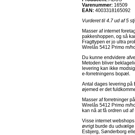
Varenummer:
16509
EAN:
4003318165092
Vurderet til
4.7
ud af 5 st
Masser af internet foretag
pakkeshoppen, og så kan d
Fragttypen er jo ultra pr
Wirelås 5412 Primo m/ho
Du kunne endvidere afveje 
Metoden bliver beklageli
levering kan ikke modsig
e-forretningens bopæl.
Antal dages levering på Bl
øjemed er det fuldkommen
Masser af forretninger p
Wirelås 5412 Primo m/hold
kan nå at få ordren ud af 
Visse internet webshops l
øvrigt burde du udvælge d
Esbjerg, Sønderborg eller