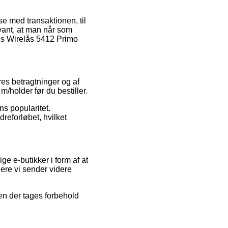
lse med transaktionen, til
evant, at man når som
bus Wirelås 5412 Primo
es betragtninger og af
m/holder før du bestiller.
ns popularitet.
reforløbet, hvilket
ge e-butikker i form af at
ere vi sender videre
en der tages forbehold