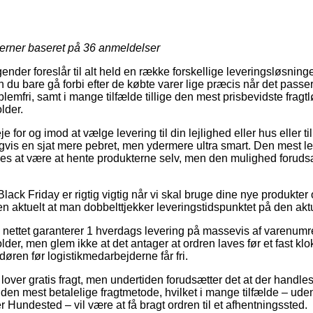
jerner baseret på
36
anmeldelser
ender foreslår til alt held en række forskellige leveringsløsninge
u bare gå forbi efter de købte varer lige præcis når det passer 
oblemfri, samt i mange tilfælde tillige den mest prisbevidste frag
lder.
for og imod at vælge levering til din lejlighed eller hus eller ti
gvis en sjat mere pebret, men ydermere ultra smart. Den mest le
es at være at hente produkterne selv, men den mulighed forudsæt
ack Friday er rigtig vigtig når vi skal bruge dine nye produkter o
 aktuelt at man dobbelttjekker leveringstidspunktet på den aktu
å nettet garanterer 1 hverdags levering på massevis af varenum
er, men glem ikke at det antager at ordren laves før et fast klo
døren før logistikmedarbejderne får fri.
over gratis fragt, men undertiden forudsætter det at der handles f
en mest betalelige fragtmetode, hvilket i mange tilfælde – uden
 Hundested – vil være at få bragt ordren til et afhentningssted.