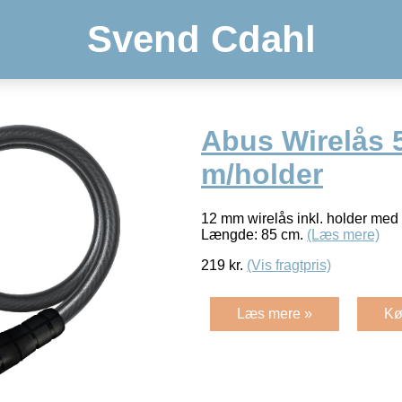
Svend Cdahl
Abus Wirelås 
m/holder
12 mm wirelås inkl. holder med
Længde: 85 cm.
(Læs mere)
219
kr.
(Vis fragtpris)
Læs mere »
Kø