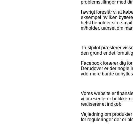
problemstillinger med din
I øvrigt foreslår vi at køb
eksempel hvilken bytteret
helst beholder sin e-mai
m/holder, uanset om man 
Trustpilot præsterer vis
den grund er det fornufti
Facebook forærer dig for ø
Derudover er der nogle i
ydermere burde udnyttes t
Vores website er finansie
vi præsenterer butikkern
realiserer et indkøb.
Vejledning om produkter 
for reguleringer der er b