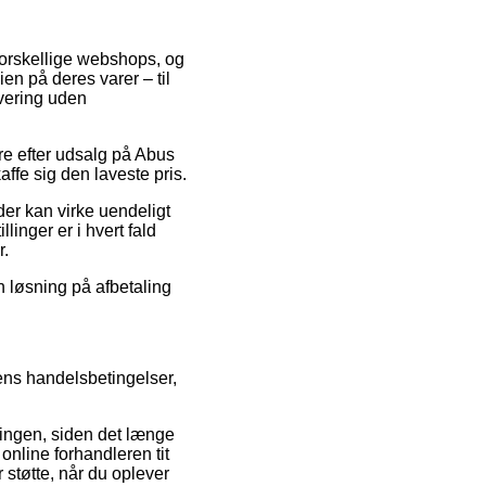
 forskellige webshops, og
n på deres varer – til
vering uden
ere efter udsalg på Abus
ffe sig den laveste pris.
der kan virke uendeligt
linger er i hvert fald
r.
n løsning på afbetaling
ns handelsbetingelser,
ingen, siden det længe
online forhandleren tit
 støtte, når du oplever