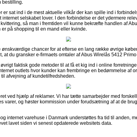
 bestilling.
er er sat ind i de mest aktuelle vilkår der kan spille ind i forbinde
 internet selskabet lover. I den forbindelse er det ydermere rel
l kvittering, så man i fremtiden vil kunne bekræfte handlen af A
er på shopping til en mand eller kvinde.
se ønskværdige chancer for at efterse en lang række øvrige køber
gt, at du gransker e-firmaets omtaler af Abus Wirelås 5412 Primo 
vrigt faktisk gode metoder til at få et kig ind i online forretninge
nternet outlets hvor kunder kan frembringe en bedømmelse af ord
il afvejning af kundetilfredsheden.
ret ved hjælp af reklamer. Vi har tætte samarbejder med forskelli
es varer, og høster kommission under forudsætning af at de brug
og internet varehuse i Danmark understøttes fra tid til anden, m
levet lavet siden vi senest opdaterede websitets data.