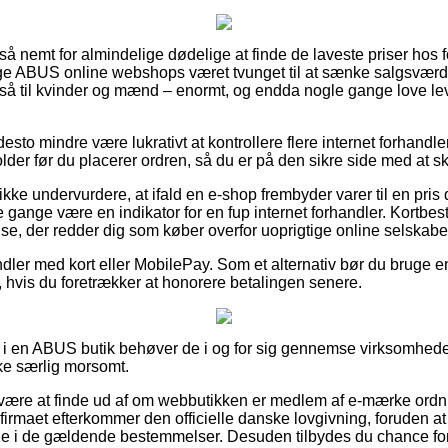
 så nemt for almindelige dødelige at finde de laveste priser hos
ige ABUS online webshops været tvunget til at sænke salgsværdie
så til kvinder og mænd – enormt, og endda nogle gange love le
desto mindre være lukrativt at kontrollere flere internet forhandl
er før du placerer ordren, så du er på den sikre side med at ska
kke undervurdere, at ifald en e-shop frembyder varer til en pris 
gange være en indikator for en fup internet forhandler. Kortbestil
se, der redder dig som køber overfor uoprigtige online selskabe
ndler med kort eller MobilePay. Som et alternativ bør du bruge e
 hvis du foretrækker at honorere betalingen senere.
i en ABUS butik behøver de i og for sig gennemse virksomhede
ke særlig morsomt.
ære at finde ud af om webbutikken er medlem af e-mærke ordn
-firmaet efterkommer den officielle danske lovgivning, foruden at 
 inde i de gældende bestemmelser. Desuden tilbydes du chance for