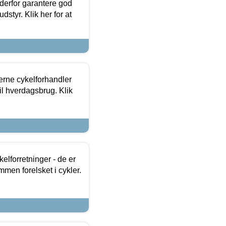
 derfor garantere god
dstyr. Klik her for at
erne cykelforhandler
til hverdagsbrug. Klik
lforretninger - de er
mmen forelsket i cykler.