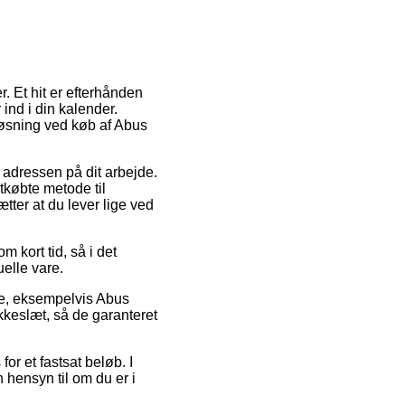
r. Et hit er efterhånden
ind i din kalender.
tløsning ved køb af Abus
l adressen på dit arbejde.
tkøbte metode til
ter at du lever lige ved
m kort tid, så i det
elle vare.
re, eksempelvis Abus
kkeslæt, så de garanteret
or et fastsat beløb. I
 hensyn til om du er i