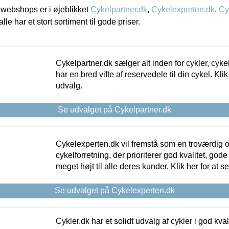
webshops er i øjeblikket
Cykelpartner.dk
,
Cykelexperten.dk
,
Cy
alle har et stort sortiment til gode priser.
Cykelpartner.dk sælger alt inden for cykler, cyke
har en bred vifte af reservedele til din cykel. Klik
udvalg.
Se udvalget på Cykelpartner.dk
Cykelexperten.dk vil fremstå som en troværdig o
cykelforretning, der prioriterer god kvalitet, god
meget højt til alle deres kunder. Klik her for at s
Se udvalget på Cykelexperten.dk
Cykler.dk har et solidt udvalg af cykler i god kvalit