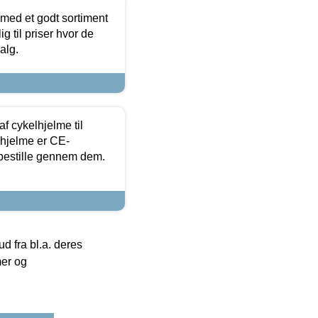
 med et godt sortiment
g til priser hvor de
alg.
f cykelhjelme til
lhjelme er CE-
 bestille gennem dem.
 fra bl.a. deres
mer og