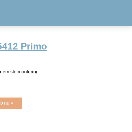
5412 Primo
 nem stelmontering.
b nu »