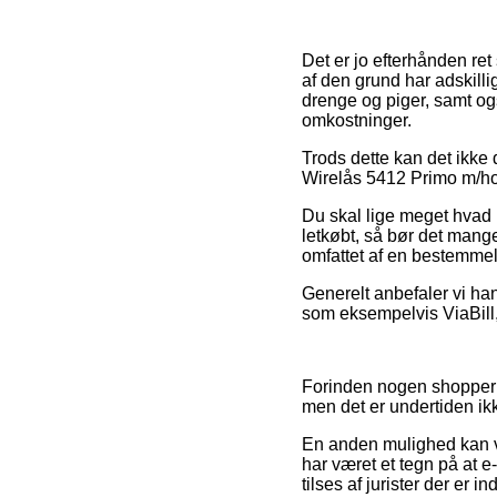
Det er jo efterhånden ret
af den grund har adskill
drenge og piger, samt og
omkostninger.
Trods dette kan det ikke 
Wirelås 5412 Primo m/hold
Du skal lige meget hvad i
letkøbt, så bør det mange 
omfattet af en bestemmel
Generelt anbefaler vi ha
som eksempelvis ViaBill,
Forinden nogen shopper 
men det er undertiden ik
En anden mulighed kan v
har været et tegn på at e
tilses af jurister der er