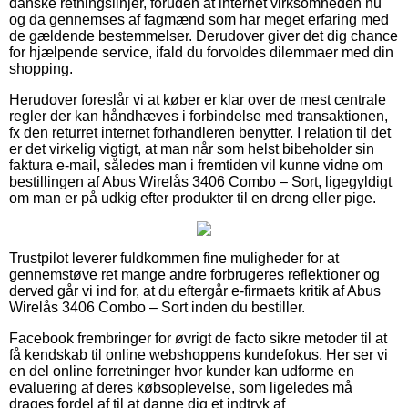
danske retningslinjer, foruden at internet virksomheden nu
og da gennemses af fagmænd som har meget erfaring med
de gældende bestemmelser. Derudover giver det dig chance
for hjælpende service, ifald du forvoldes dilemmaer med din
shopping.
Herudover foreslår vi at køber er klar over de mest centrale
regler der kan håndhæves i forbindelse med transaktionen,
fx den returret internet forhandleren benytter. I relation til det
er det virkelig vigtigt, at man når som helst bibeholder sin
faktura e-mail, således man i fremtiden vil kunne vidne om
bestillingen af Abus Wirelås 3406 Combo – Sort, ligegyldigt
om man er på udkig efter produkter til en dreng eller pige.
Trustpilot leverer fuldkommen fine muligheder for at
gennemstøve ret mange andre forbrugeres reflektioner og
derved går vi ind for, at du eftergår e-firmaets kritik af Abus
Wirelås 3406 Combo – Sort inden du bestiller.
Facebook frembringer for øvrigt de facto sikre metoder til at
få kendskab til online webshoppens kundefokus. Her ser vi
en del online forretninger hvor kunder kan udforme en
evaluering af deres købsoplevelse, som ligeledes må
drages fordel af til at danne dig et indtryk af