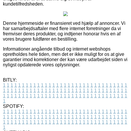
kundetilfredsheden.
Denne hjemmeside er finansieret ved hjælp af annoncer. Vi
har samarbejdsaftaler med flere internet forretninger da vi
fremviser deres produkter, og indtjener honorar hvis en af
vores brugere fuldfører en bestilling.
Informationer angående tilbud og internet webshops
opretholdes hele tiden, men det er ikke muligt for os at give
garantier imod korrektioner der kan være udarbejdet siden vi
nyligst opdaterede vores oplysninger.
BITLY:
1
1
1
1
1
1
1
1
1
1
1
1
1
1
1
1
1
1
1
1
1
1
1
1
1
1
1
1
1
1
1
1
1
1
1
1
1
1
1
1
1
1
1
1
1
1
1
1
1
1
1
1
1
1
1
1
1
1
1
1
1
1
1
1
1
1
1
1
1
1
1
1
1
1
1
1
1
1
1
1
1
1
1
1
1
1
1
1
1
1
1
1
1
1
1
1
1
1
1
1
SPOTIFY:
1
1
1
1
1
1
1
1
1
1
1
1
1
1
1
1
1
1
1
1
1
1
1
1
1
1
1
1
1
1
1
1
1
1
1
1
1
1
1
1
1
1
1
1
1
1
1
1
1
1
1
1
1
1
1
1
1
1
1
1
1
1
1
1
1
1
1
1
1
1
1
1
1
1
1
1
1
1
1
1
1
1
1
1
1
1
1
1
1
1
1
1
1
1
1
1
1
1
1
1