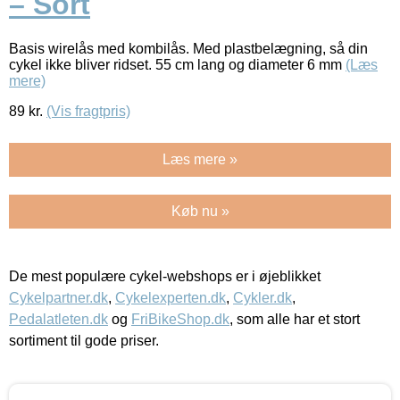
– Sort
Basis wirelås med kombilås. Med plastbelægning, så din
cykel ikke bliver ridset. 55 cm lang og diameter 6 mm
(Læs
mere)
89
kr.
(Vis fragtpris)
Læs mere »
Køb nu »
De mest populære cykel-webshops er i øjeblikket
Cykelpartner.dk
,
Cykelexperten.dk
,
Cykler.dk
,
Pedalatleten.dk
og
FriBikeShop.dk
, som alle har et stort
sortiment til gode priser.