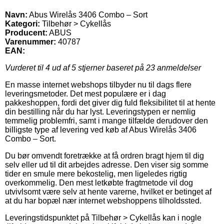
Navn:
Abus Wirelås 3406 Combo – Sort
Kategori:
Tilbehør > Cykellås
Producent:
ABUS
Varenummer:
40787
EAN:
Vurderet til
4
ud af 5 stjerner baseret på
23
anmeldelser
En masse internet webshops tilbyder nu til dags flere
leveringsmetoder. Det mest populære er i dag
pakkeshoppen, fordi det giver dig fuld fleksibilitet til at hente
din bestilling når du har lyst. Leveringstypen er nemlig
temmelig problemfri, samt i mange tilfælde derudover den
billigste type af levering ved køb af Abus Wirelås 3406
Combo – Sort.
Du bør omvendt foretrække at få ordren bragt hjem til dig
selv eller ud til dit arbejdes adresse. Den viser sig somme
tider en smule mere bekostelig, men ligeledes rigtig
overkommelig. Den mest letkøbte fragtmetode vil dog
utvivlsomt være selv at hente varerne, hvilket er betinget af
at du har bopæl nær internet webshoppens tilholdssted.
Leveringstidspunktet på Tilbehør > Cykellås kan i nogle