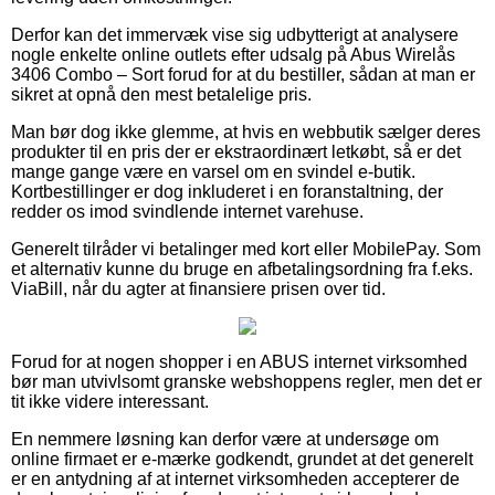
Derfor kan det immervæk vise sig udbytterigt at analysere
nogle enkelte online outlets efter udsalg på Abus Wirelås
3406 Combo – Sort forud for at du bestiller, sådan at man er
sikret at opnå den mest betalelige pris.
Man bør dog ikke glemme, at hvis en webbutik sælger deres
produkter til en pris der er ekstraordinært letkøbt, så er det
mange gange være en varsel om en svindel e-butik.
Kortbestillinger er dog inkluderet i en foranstaltning, der
redder os imod svindlende internet varehuse.
Generelt tilråder vi betalinger med kort eller MobilePay. Som
et alternativ kunne du bruge en afbetalingsordning fra f.eks.
ViaBill, når du agter at finansiere prisen over tid.
Forud for at nogen shopper i en ABUS internet virksomhed
bør man utvivlsomt granske webshoppens regler, men det er
tit ikke videre interessant.
En nemmere løsning kan derfor være at undersøge om
online firmaet er e-mærke godkendt, grundet at det generelt
er en antydning af at internet virksomheden accepterer de