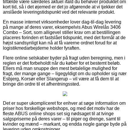
tilfælde være særdeles aktuel ifald du behøver produktet om
kort tid, så i det øjemed er det jo afgørende at vi tjekker det
anslåede leveringstidspunkt ved det relevante produkt.
En masse internet virksomheder lover dag-til-dag levering
på mange af deres varer, eksempelvis Abus Wirelås 3406
Combo – Sort, som alligevel stiller krav om at bestillingen
placeres forinden et fastslået tidspunkt, med det formål at de
højst sandsynligt kan nå at få varerne ordnet forud for at
logistikmedarbejderne holder fyraften.
Flere online selskaber byder på fragt uden beregning, men i
reglen er det forbeholdt når du køber for et bestemt beløb.
Ellers må man snuppe den mest betalelige mulighed for
fragt, der mange gange – ligegyldigt om du opholder sig nær
Esbjerg, Korsør eller Slangerup – vil være at få dem til at
bringe din ordre til et afhentningssted.
Det er super ukompliceret for enhver at søge information om
priser hos forskellige webshops, og med det motiv har de
fleste ABUS online shops set sig nødsaget til at tvinge
salgspriserne på deres varer – til piger og drenge, samt til
kvinder og mænd – markant, og endda nogle gange byde på
levering uden omkostninger.