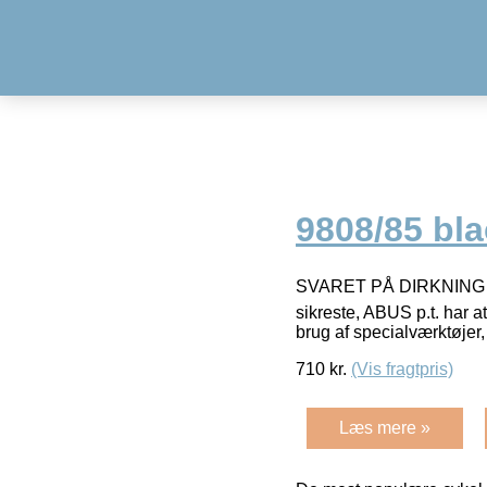
9808/85 bla
SVARET PÅ DIRKNING OG 
sikreste, ABUS p.t. har a
brug af specialværktøje
710
kr.
(Vis fragtpris)
Læs mere »