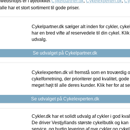
webshops er i øjeblikket
Cykelpartner.dk
,
Cykelexperten.dk
,
Cy
alle har et stort sortiment til gode priser.
Cykelpartner.dk sælger alt inden for cykler, cyke
har en bred vifte af reservedele til din cykel. Klik
udvalg.
Se udvalget på Cykelpartner.dk
Cykelexperten.dk vil fremstå som en troværdig o
cykelforretning, der prioriterer god kvalitet, god
meget højt til alle deres kunder. Klik her for at s
Se udvalget på Cykelexperten.dk
Cykler.dk har et solidt udvalg af cykler i god kvalit
De driver Vestjyllands største cykelbutik og kan
service, og hurtig levering af nye cykler og cykelu