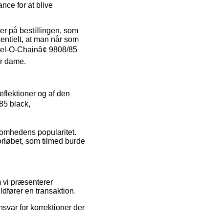
nce for at blive
er på bestillingen, som
entielt, at man når som
teel-O-Chainâ¢ 9808/85
er dame.
eflektioner og af den
85 black,
somhedens popularitet.
orløbet, som tilmed burde
m vi præsenterer
ldfører en transaktion.
nsvar for korrektioner der