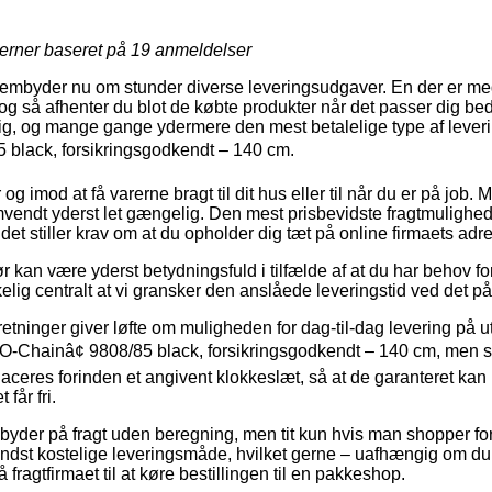
jerner baseret på
19
anmeldelser
 frembyder nu om stunder diverse leveringsudgaver. En der er meg
og så afhenter du blot de købte produkter når det passer dig bed
, og mange gange ydermere den mest betalelige type af leveri
 black, forsikringsgodkendt – 140 cm.
 og imod at få varerne bragt til dit hus eller til når du er på job. 
endt yderst let gængelig. Den mest prisbevidste fragtmulighed 
et stiller krav om at du opholder dig tæt på online firmaets adr
 kan være yderst betydningsfuld i tilfælde af at du har behov for
kelig centralt at vi gransker den anslåede leveringstid ved det 
rretninger giver løfte om muligheden for dag-til-dag levering på ut
O-Chainâ¢ 9808/85 black, forsikringsgodkendt – 140 cm, men 
laceres forinden et angivent klokkeslæt, så at de garanteret kan 
får fri.
yder på fragt uden beregning, men tit kun hvis man shopper for e
ndst kostelige leveringsmåde, hvilket gerne – uafhængig om d
å fragtfirmaet til at køre bestillingen til en pakkeshop.