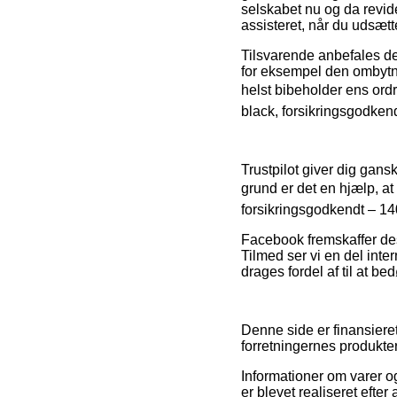
selskabet nu og da revide
assisteret, når du udsætt
Tilsvarende anbefales de
for eksempel den ombytni
helst bibeholder ens ord
black, forsikringsgodken
Trustpilot giver dig gans
grund er det en hjælp, a
forsikringsgodkendt – 14
Facebook fremskaffer des
Tilmed ser vi en del int
drages fordel af til at 
Denne side er finansieret
forretningernes produkter
Informationer om varer og 
er blevet realiseret efte