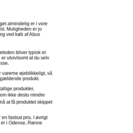
et almindelig er i vore
st. Muligheden er jo
ng ved køb af Abus
Metoden bliver typisk et
er utvivlsomt at du selv
esse.
 varerne øjeblikkeligt, så
pågældende produkt.
allige produkter,
som ikke desto mindre
nå at få produktet skippet
n fastsat pris. I øvrigt
u er i Odense, Rønne