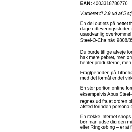
EAN:
4003318780776
Vurderet til
3.9
ud af 5 st
En del outlets på nettet
dage udleveringssteder, 
usædvanlig overkommelig
Steel-O-Chainâ¢ 9808/85
Du burde tillige afveje for
hak mere pebret, men omv
henter produkterne, men d
Fragtperioden på Tilbehør
med det formål er det vir
En stor portion online fo
eksempelvis Abus Steel-
regnes ud fra at ordren p
afsted forinden personalet 
En række internet shops b
bør man udse dig den mi
eller Ringkøbing – er at f