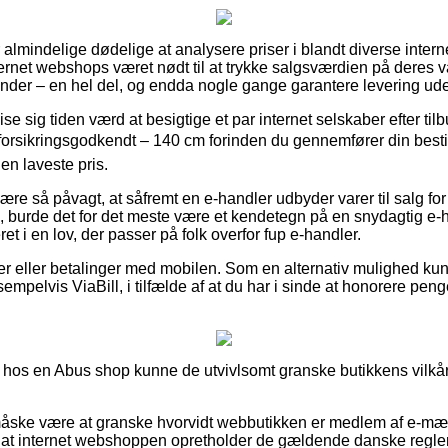
r almindelige dødelige at analysere priser i blandt diverse interne
rnet webshops været nødt til at trykke salgsværdien på deres var
inder – en hel del, og endda nogle gange garantere levering ude
 sig tiden værd at besigtige et par internet selskaber efter til
forsikringsgodkendt – 140 cm forinden du gennemfører din bestil
en laveste pris.
e så påvagt, at såfremt en e-handler udbyder varer til salg for
 burde det for det meste være et kendetegn på en snydagtig e-
eret i en lov, der passer på folk overfor fup e-handler.
ger eller betalinger med mobilen. Som en alternativ mulighed ku
empelvis ViaBill, i tilfælde af at du har i sinde at honorere pe
os en Abus shop kunne de utvivlsomt granske butikkens vilkår, 
ske være at granske hvorvidt webbutikken er medlem af e-mær
or at internet webshoppen opretholder de gældende danske regler,