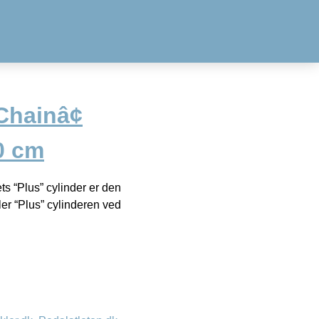
Chainâ¢
0 cm
“Plus” cylinder er den
ler “Plus” cylinderen ved