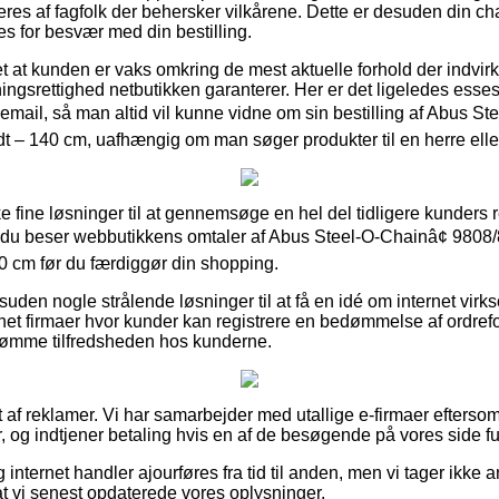
res af fagfolk der behersker vilkårene. Dette er desuden din cha
es for besvær med din bestilling.
t at kunden er vaks omkring de mest aktuelle forhold der indvirk
ngsrettighed netbutikken garanterer. Her er det ligeledes esses
remail, så man altid vil kunne vidne om sin bestilling af Abus S
dt – 140 cm, uafhængig om man søger produkter til en herre ell
ke fine løsninger til at gennemsøge en hel del tidligere kunders r
t du beser webbutikkens omtaler af Abus Steel-O-Chainâ¢ 9808/
0 cm før du færdiggør din shopping.
uden nogle strålende løsninger til at få en idé om internet virk
ernet firmaer hvor kunder kan registrere en bedømmelse af ordref
bedømme tilfredsheden hos kunderne.
 af reklamer. Vi har samarbejder med utallige e-firmaer efterso
, og indtjener betaling hvis en af de besøgende på vores side fu
internet handler ajourføres fra tid til anden, men vi tager ikke a
r at vi senest opdaterede vores oplysninger.