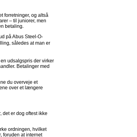
t forretninger, og altså
er – til juniorer, men
n betaling.
bud på Abus Steel-O-
ling, således at man er
 en udsalgspris der virker
handler. Betalinger med
nne du overveje et
ngene over et længere
det er dog oftest ikke
ke ordningen, hvilket
 foruden at internet