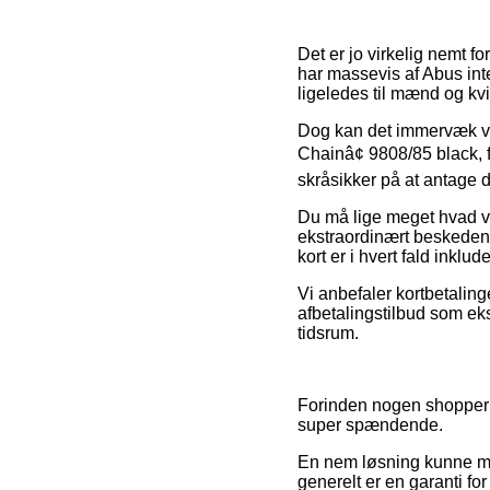
Det er jo virkelig nemt fo
har massevis af Abus inte
ligeledes til mænd og kv
Dog kan det immervæk vise
Chainâ¢ 9808/85 black, 
skråsikker på at antage d
Du må lige meget hvad vær
ekstraordinært beskeden,
kort er i hvert fald inklud
Vi anbefaler kortbetalin
afbetalingstilbud som eks
tidsrum.
Forinden nogen shopper h
super spændende.
En nem løsning kunne må
generelt er en garanti f