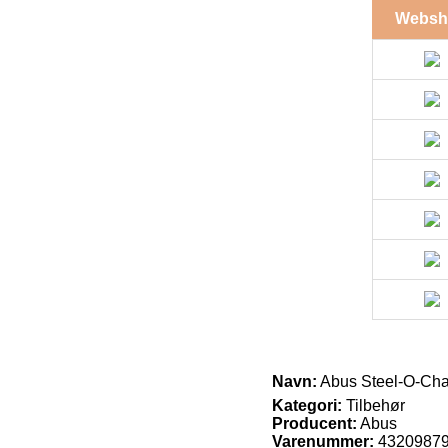
Websh
Navn:
Abus Steel-O-Chai
Kategori:
Tilbehør
Producent:
Abus
Varenummer:
4320987