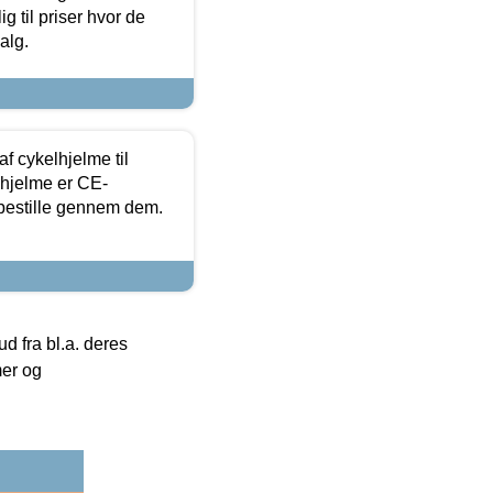
g til priser hvor de
alg.
f cykelhjelme til
lhjelme er CE-
 bestille gennem dem.
 fra bl.a. deres
mer og