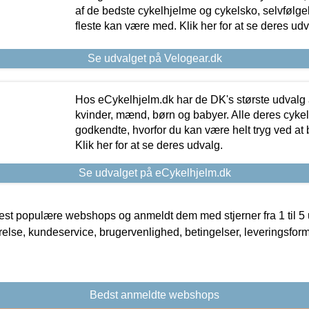
af de bedste cykelhjelme og cykelsko, selvfølgeli
fleste kan være med. Klik her for at se deres udv
Se udvalget på Velogear.dk
Hos eCykelhjelm.dk har de DK's største udvalg a
kvinder, mænd, børn og babyer. Alle deres cyke
godkendte, hvorfor du kan være helt tryg ved at
Klik her for at se deres udvalg.
Se udvalget på eCykelhjelm.dk
t populære webshops og anmeldt dem med stjerner fra 1 til 5 ud
rrelse, kundeservice, brugervenlighed, betingelser, leveringsfor
Bedst anmeldte webshops