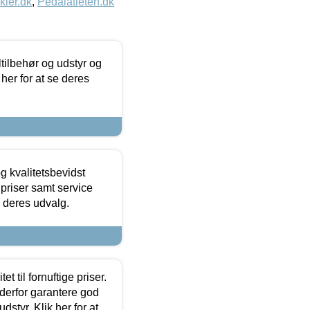
kler.dk
,
Pedalatleten.dk
ltilbehør og udstyr og
 her for at se deres
g kvalitetsbevidst
e priser samt service
e deres udvalg.
et til fornuftige priser.
 derfor garantere god
dstyr. Klik her for at