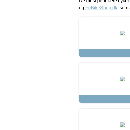
De mest populære cykel-
og
FriBikeShop.dk
, som 