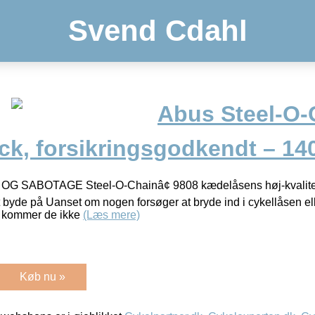
Svend Cdahl
Abus Steel-O-
ck, forsikringsgodkendt – 14
SABOTAGE Steel-O-Chainâ¢ 9808 kædelåsens høj-kvalitets 
t byde på Uanset om nogen forsøger at bryde ind i cykellåsen el
r, kommer de ikke
(Læs mere)
Køb nu »