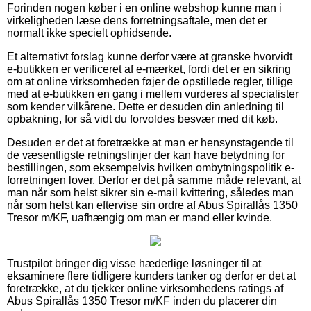
Forinden nogen køber i en online webshop kunne man i
virkeligheden læse dens forretningsaftale, men det er
normalt ikke specielt ophidsende.
Et alternativt forslag kunne derfor være at granske hvorvidt
e-butikken er verificeret af e-mærket, fordi det er en sikring
om at online virksomheden føjer de opstillede regler, tillige
med at e-butikken en gang i mellem vurderes af specialister
som kender vilkårene. Dette er desuden din anledning til
opbakning, for så vidt du forvoldes besvær med dit køb.
Desuden er det at foretrække at man er hensynstagende til
de væsentligste retningslinjer der kan have betydning for
bestillingen, som eksempelvis hvilken ombytningspolitik e-
forretningen lover. Derfor er det på samme måde relevant, at
man når som helst sikrer sin e-mail kvittering, således man
når som helst kan eftervise sin ordre af Abus Spirallås 1350
Tresor m/KF, uafhængig om man er mand eller kvinde.
Trustpilot bringer dig visse hæderlige løsninger til at
eksaminere flere tidligere kunders tanker og derfor er det at
foretrække, at du tjekker online virksomhedens ratings af
Abus Spirallås 1350 Tresor m/KF inden du placerer din