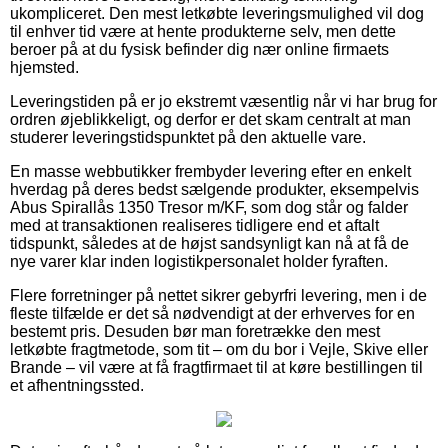
ukompliceret. Den mest letkøbte leveringsmulighed vil dog
til enhver tid være at hente produkterne selv, men dette
beroer på at du fysisk befinder dig nær online firmaets
hjemsted.
Leveringstiden på er jo ekstremt væsentlig når vi har brug for
ordren øjeblikkeligt, og derfor er det skam centralt at man
studerer leveringstidspunktet på den aktuelle vare.
En masse webbutikker frembyder levering efter en enkelt
hverdag på deres bedst sælgende produkter, eksempelvis
Abus Spirallås 1350 Tresor m/KF, som dog står og falder
med at transaktionen realiseres tidligere end et aftalt
tidspunkt, således at de højst sandsynligt kan nå at få de
nye varer klar inden logistikpersonalet holder fyraften.
Flere forretninger på nettet sikrer gebyrfri levering, men i de
fleste tilfælde er det så nødvendigt at der erhverves for en
bestemt pris. Desuden bør man foretrække den mest
letkøbte fragtmetode, som tit – om du bor i Vejle, Skive eller
Brande – vil være at få fragtfirmaet til at køre bestillingen til
et afhentningssted.