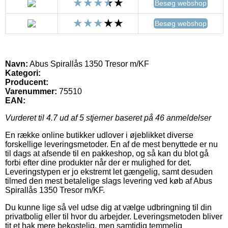
Besøg webshop
Besøg webshop
Navn:
Abus Spirallås 1350 Tresor m/KF
Kategori:
Producent:
Varenummer:
75510
EAN:
Vurderet til
4.7
ud af 5 stjerner baseret på
46
anmeldelser
En række online butikker udlover i øjeblikket diverse
forskellige leveringsmetoder. En af de mest benyttede er nu
til dags at afsende til en pakkeshop, og så kan du blot gå
forbi efter dine produkter når der er mulighed for det.
Leveringstypen er jo ekstremt let gængelig, samt desuden
tilmed den mest betalelige slags levering ved køb af Abus
Spirallås 1350 Tresor m/KF.
Du kunne lige så vel udse dig at vælge udbringning til din
privatbolig eller til hvor du arbejder. Leveringsmetoden bliver
tit et hak mere bekostelig, men samtidig temmelig