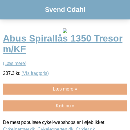
Svend Cdahl
Abus Spirallås 1350 Tresor
m/KF
(Læs mere)
237.3
kr.
(Vis fragtpris)
Læs mere »
Køb nu »
De mest populære cykel-webshops er i øjeblikket
Cykelpartner.dk
,
Cykelexperten.dk
,
Cykler.dk
,