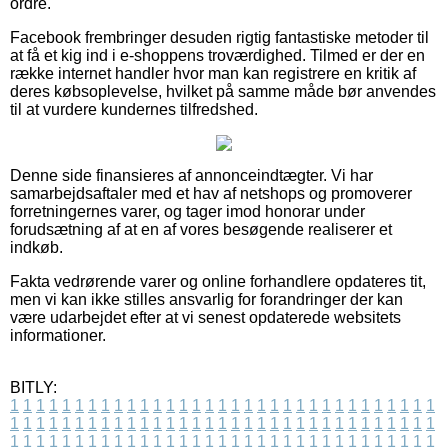
ordre.
Facebook frembringer desuden rigtig fantastiske metoder til
at få et kig ind i e-shoppens troværdighed. Tilmed er der en
række internet handler hvor man kan registrere en kritik af
deres købsoplevelse, hvilket på samme måde bør anvendes
til at vurdere kundernes tilfredshed.
Denne side finansieres af annonceindtægter. Vi har
samarbejdsaftaler med et hav af netshops og promoverer
forretningernes varer, og tager imod honorar under
forudsætning af at en af vores besøgende realiserer et
indkøb.
Fakta vedrørende varer og online forhandlere opdateres tit,
men vi kan ikke stilles ansvarlig for forandringer der kan
være udarbejdet efter at vi senest opdaterede websitets
informationer.
BITLY:
1
1
1
1
1
1
1
1
1
1
1
1
1
1
1
1
1
1
1
1
1
1
1
1
1
1
1
1
1
1
1
1
1
1
1
1
1
1
1
1
1
1
1
1
1
1
1
1
1
1
1
1
1
1
1
1
1
1
1
1
1
1
1
1
1
1
1
1
1
1
1
1
1
1
1
1
1
1
1
1
1
1
1
1
1
1
1
1
1
1
1
1
1
1
1
1
1
1
1