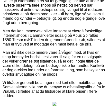
Det er jo efterhånden ret så let gængeligt for alle at finde de
laveste priser fra flere shops på nettet, og derved har
massevis af online webshops set sig tvunget til at reducere
prisniveauet på deres produkter – til børn, lige så vel som til
mænd og kvinder – betragteligt, og endda nogle gange love
fragt uden beregning.
Men det kan immervæk blive lønsomt at eftergå forskellige
internet shops i Danmark efter udsalg på Abus Spirallås
1350 Tresor m/KF inden du gennemfører dit køb, således at
man er tryg ved at modtage den mest betalelige pris.
Man må ikke desto mindre være årvågen med, at hvis en
shop frembyder bedst i test varer til salg for en udsalgspris
der virker grænseløst tiltalende, så er det i nogle tilfælde
være et kendetegn på en bedragerisk e-forhandler. Kortkøb
er dog dækket ind under en foranstaltning, som beskytter os
overfor snydagtige online shops.
Vi tilråder generelt betalinger med kort eller mobilbetaling.
Som et alternativ kunne du benytte et afbetalingstilbud fra fx
ViaBill, i tilfælde af at du tilstræber at klare prisen i flere
bidder.