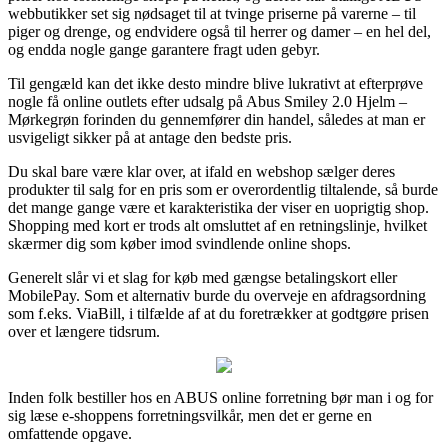
webbutikker set sig nødsaget til at tvinge priserne på varerne – til
piger og drenge, og endvidere også til herrer og damer – en hel del,
og endda nogle gange garantere fragt uden gebyr.
Til gengæld kan det ikke desto mindre blive lukrativt at efterprøve
nogle få online outlets efter udsalg på Abus Smiley 2.0 Hjelm –
Mørkegrøn forinden du gennemfører din handel, således at man er
usvigeligt sikker på at antage den bedste pris.
Du skal bare være klar over, at ifald en webshop sælger deres
produkter til salg for en pris som er overordentlig tiltalende, så burde
det mange gange være et karakteristika der viser en uoprigtig shop.
Shopping med kort er trods alt omsluttet af en retningslinje, hvilket
skærmer dig som køber imod svindlende online shops.
Generelt slår vi et slag for køb med gængse betalingskort eller
MobilePay. Som et alternativ burde du overveje en afdragsordning
som f.eks. ViaBill, i tilfælde af at du foretrækker at godtgøre prisen
over et længere tidsrum.
Inden folk bestiller hos en ABUS online forretning bør man i og for
sig læse e-shoppens forretningsvilkår, men det er gerne en
omfattende opgave.