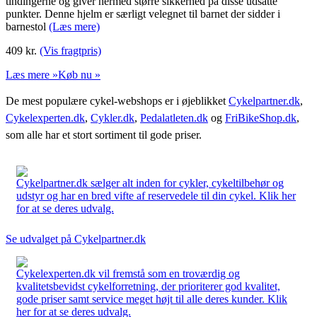
tindingerne og giver hermed større sikkerhed på disse udsatte
punkter. Denne hjelm er særligt velegnet til barnet der sidder i
barnestol
(Læs mere)
409
kr.
(Vis fragtpris)
Læs mere »
Køb nu »
De mest populære cykel-webshops er i øjeblikket
Cykelpartner.dk
,
Cykelexperten.dk
,
Cykler.dk
,
Pedalatleten.dk
og
FriBikeShop.dk
,
som alle har et stort sortiment til gode priser.
Cykelpartner.dk sælger alt inden for cykler, cykeltilbehør og
udstyr og har en bred vifte af reservedele til din cykel. Klik her
for at se deres udvalg.
Se udvalget på Cykelpartner.dk
Cykelexperten.dk vil fremstå som en troværdig og
kvalitetsbevidst cykelforretning, der prioriterer god kvalitet,
gode priser samt service meget højt til alle deres kunder. Klik
her for at se deres udvalg.