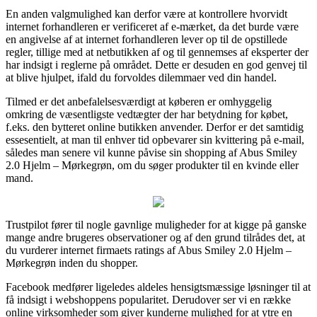
En anden valgmulighed kan derfor være at kontrollere hvorvidt
internet forhandleren er verificeret af e-mærket, da det burde være
en angivelse af at internet forhandleren lever op til de opstillede
regler, tillige med at netbutikken af og til gennemses af eksperter der
har indsigt i reglerne på området. Dette er desuden en god genvej til
at blive hjulpet, ifald du forvoldes dilemmaer ved din handel.
Tilmed er det anbefalelsesværdigt at køberen er omhyggelig
omkring de væsentligste vedtægter der har betydning for købet,
f.eks. den bytteret online butikken anvender. Derfor er det samtidig
essesentielt, at man til enhver tid opbevarer sin kvittering på e-mail,
således man senere vil kunne påvise sin shopping af Abus Smiley
2.0 Hjelm – Mørkegrøn, om du søger produkter til en kvinde eller
mand.
Trustpilot fører til nogle gavnlige muligheder for at kigge på ganske
mange andre brugeres observationer og af den grund tilrådes det, at
du vurderer internet firmaets ratings af Abus Smiley 2.0 Hjelm –
Mørkegrøn inden du shopper.
Facebook medfører ligeledes aldeles hensigtsmæssige løsninger til at
få indsigt i webshoppens popularitet. Derudover ser vi en række
online virksomheder som giver kunderne mulighed for at ytre en