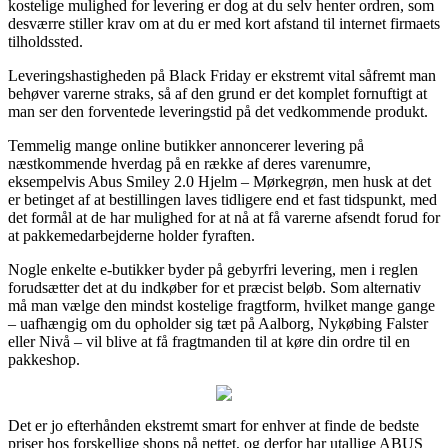
kostelige mulighed for levering er dog at du selv henter ordren, som
desværre stiller krav om at du er med kort afstand til internet firmaets
tilholdssted.
Leveringshastigheden på Black Friday er ekstremt vital såfremt man
behøver varerne straks, så af den grund er det komplet fornuftigt at
man ser den forventede leveringstid på det vedkommende produkt.
Temmelig mange online butikker annoncerer levering på
næstkommende hverdag på en række af deres varenumre,
eksempelvis Abus Smiley 2.0 Hjelm – Mørkegrøn, men husk at det
er betinget af at bestillingen laves tidligere end et fast tidspunkt, med
det formål at de har mulighed for at nå at få varerne afsendt forud for
at pakkemedarbejderne holder fyraften.
Nogle enkelte e-butikker byder på gebyrfri levering, men i reglen
forudsætter det at du indkøber for et præcist beløb. Som alternativ
må man vælge den mindst kostelige fragtform, hvilket mange gange
– uafhængig om du opholder sig tæt på Aalborg, Nykøbing Falster
eller Nivå – vil blive at få fragtmanden til at køre din ordre til en
pakkeshop.
Det er jo efterhånden ekstremt smart for enhver at finde de bedste
priser hos forskellige shops på nettet, og derfor har utallige ABUS