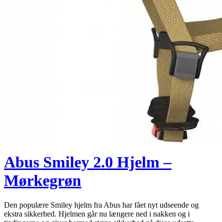
Abus Smiley 2.0 Hjelm –
Mørkegrøn
Den populære Smiley hjelm fra Abus har fået nyt udseende og
ekstra sikkerhed. Hjelmen går nu længere ned i nakken og i