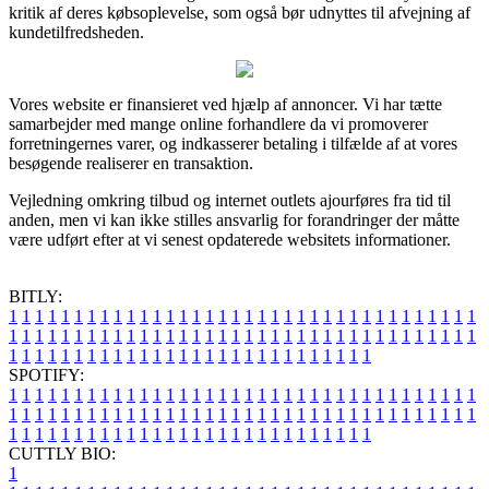
kritik af deres købsoplevelse, som også bør udnyttes til afvejning af
kundetilfredsheden.
Vores website er finansieret ved hjælp af annoncer. Vi har tætte
samarbejder med mange online forhandlere da vi promoverer
forretningernes varer, og indkasserer betaling i tilfælde af at vores
besøgende realiserer en transaktion.
Vejledning omkring tilbud og internet outlets ajourføres fra tid til
anden, men vi kan ikke stilles ansvarlig for forandringer der måtte
være udført efter at vi senest opdaterede websitets informationer.
BITLY:
1
1
1
1
1
1
1
1
1
1
1
1
1
1
1
1
1
1
1
1
1
1
1
1
1
1
1
1
1
1
1
1
1
1
1
1
1
1
1
1
1
1
1
1
1
1
1
1
1
1
1
1
1
1
1
1
1
1
1
1
1
1
1
1
1
1
1
1
1
1
1
1
1
1
1
1
1
1
1
1
1
1
1
1
1
1
1
1
1
1
1
1
1
1
1
1
1
1
1
1
SPOTIFY:
1
1
1
1
1
1
1
1
1
1
1
1
1
1
1
1
1
1
1
1
1
1
1
1
1
1
1
1
1
1
1
1
1
1
1
1
1
1
1
1
1
1
1
1
1
1
1
1
1
1
1
1
1
1
1
1
1
1
1
1
1
1
1
1
1
1
1
1
1
1
1
1
1
1
1
1
1
1
1
1
1
1
1
1
1
1
1
1
1
1
1
1
1
1
1
1
1
1
1
1
CUTTLY BIO:
1