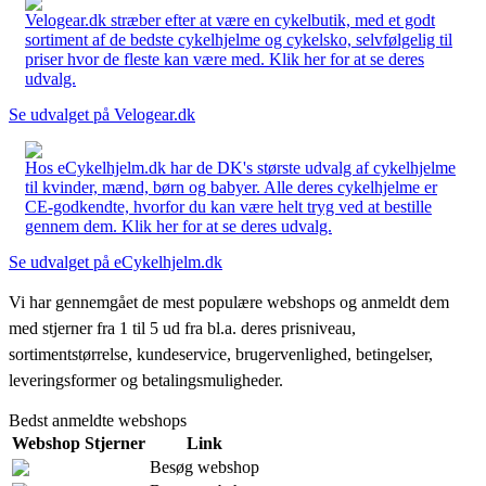
Velogear.dk stræber efter at være en cykelbutik, med et godt
sortiment af de bedste cykelhjelme og cykelsko, selvfølgelig til
priser hvor de fleste kan være med. Klik her for at se deres
udvalg.
Se udvalget på Velogear.dk
Hos eCykelhjelm.dk har de DK's største udvalg af cykelhjelme
til kvinder, mænd, børn og babyer. Alle deres cykelhjelme er
CE-godkendte, hvorfor du kan være helt tryg ved at bestille
gennem dem. Klik her for at se deres udvalg.
Se udvalget på eCykelhjelm.dk
Vi har gennemgået de mest populære webshops og anmeldt dem
med stjerner fra 1 til 5 ud fra bl.a. deres prisniveau,
sortimentstørrelse, kundeservice, brugervenlighed, betingelser,
leveringsformer og betalingsmuligheder.
Bedst anmeldte webshops
Webshop
Stjerner
Link
Besøg webshop