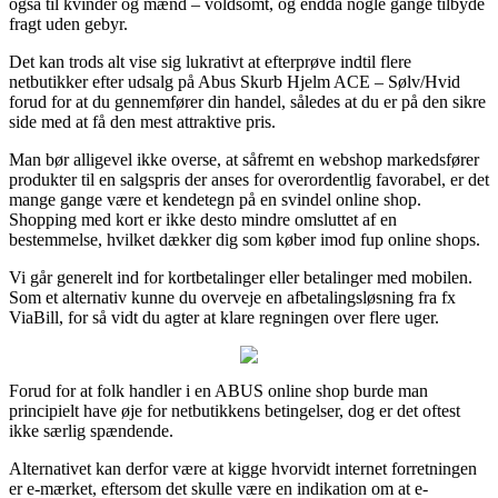
også til kvinder og mænd – voldsomt, og endda nogle gange tilbyde
fragt uden gebyr.
Det kan trods alt vise sig lukrativt at efterprøve indtil flere
netbutikker efter udsalg på Abus Skurb Hjelm ACE – Sølv/Hvid
forud for at du gennemfører din handel, således at du er på den sikre
side med at få den mest attraktive pris.
Man bør alligevel ikke overse, at såfremt en webshop markedsfører
produkter til en salgspris der anses for overordentlig favorabel, er det
mange gange være et kendetegn på en svindel online shop.
Shopping med kort er ikke desto mindre omsluttet af en
bestemmelse, hvilket dækker dig som køber imod fup online shops.
Vi går generelt ind for kortbetalinger eller betalinger med mobilen.
Som et alternativ kunne du overveje en afbetalingsløsning fra fx
ViaBill, for så vidt du agter at klare regningen over flere uger.
Forud for at folk handler i en ABUS online shop burde man
principielt have øje for netbutikkens betingelser, dog er det oftest
ikke særlig spændende.
Alternativet kan derfor være at kigge hvorvidt internet forretningen
er e-mærket, eftersom det skulle være en indikation om at e-