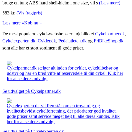
bruge en tung ABS hard shell-hjelm i one size, vil s
(Læs mere)
583
kr.
(Vis fragtpris)
Læs mere »
Køb nu »
De mest populære cykel-webshops er i øjeblikket
Cykelpartner.dk
,
Cykelexperten.dk
,
Cykler.dk
,
Pedalatleten.dk
og
FriBikeShop.dk
,
som alle har et stort sortiment til gode priser.
Cykelpartner.dk sælger alt inden for cykler, cykeltilbehør og
udstyr og har en bred vifte af reservedele til din cykel. Klik her
for at se deres udvalg.
Se udvalget på Cykelpartner.dk
Cykelexperten.dk vil fremstå som en troværdig og
kvalitetsbevidst cykelforretning, der prioriterer god kvalitet,
gode priser samt service meget højt til alle deres kunder. Klik
her for at se deres udvalg.
Se udvalget på Cykelexperten.dk