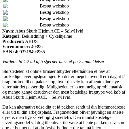
Besøg webshop
Besøg webshop
Besøg webshop
Besøg webshop
Navn:
Abus Skurb Hjelm ACE – Sølv/Hvid
Kategori:
Beklædning > Cykelhjelme
Producent:
ABUS
Varenummer:
40396
EAN:
4003318403965
Vurderet til
4.2
ud af 5 stjerner baseret på
7
anmeldelser
Størstedelen af online firmaer tilbyder efterhånden et hav af
forskellige leveringsløsninger. En der er meget anvendt er i dag at få
bragt ordren til en pakkeshop, hvor du selv kan afhente dine nye
varer når det passer dig. Muligheden er jo temmelig uproblematisk,
og mange gange derudover den mest betalelige fragttype ved køb af
Abus Skurb Hjelm ACE – Sølv/Hvid.
Du kan alternativt udse dig at få pakken sendt til din hjemmeadresse
eller ud til din arbejdsplads. Fragtmetoden bliver jævnligt en anelse
dyrere, men lige så vel rigtig smertefri. Den mindst kostelige
leveringsmodel vil dog til enhver tid være at hente pakken selv, som
dog er betinget af at du fysisk befinder dig tæt på internet