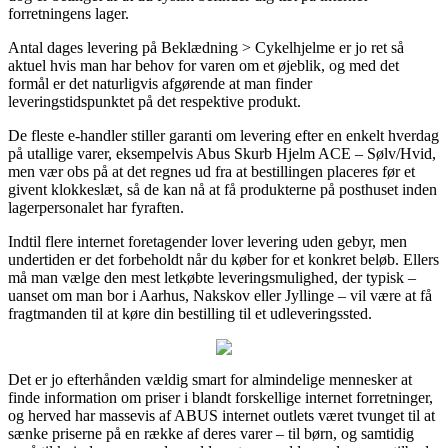
forretningens lager.
Antal dages levering på Beklædning > Cykelhjelme er jo ret så
aktuel hvis man har behov for varen om et øjeblik, og med det
formål er det naturligvis afgørende at man finder
leveringstidspunktet på det respektive produkt.
De fleste e-handler stiller garanti om levering efter en enkelt hverdag
på utallige varer, eksempelvis Abus Skurb Hjelm ACE – Sølv/Hvid,
men vær obs på at det regnes ud fra at bestillingen placeres før et
givent klokkeslæt, så de kan nå at få produkterne på posthuset inden
lagerpersonalet har fyraften.
Indtil flere internet foretagender lover levering uden gebyr, men
undertiden er det forbeholdt når du køber for et konkret beløb. Ellers
må man vælge den mest letkøbte leveringsmulighed, der typisk –
uanset om man bor i Aarhus, Nakskov eller Jyllinge – vil være at få
fragtmanden til at køre din bestilling til et udleveringssted.
Det er jo efterhånden vældig smart for almindelige mennesker at
finde information om priser i blandt forskellige internet forretninger,
og herved har massevis af ABUS internet outlets været tvunget til at
sænke priserne på en række af deres varer – til børn, og samtidig