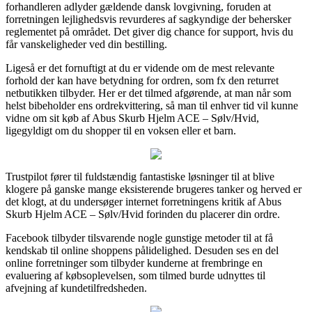
forhandleren adlyder gældende dansk lovgivning, foruden at
forretningen lejlighedsvis revurderes af sagkyndige der behersker
reglementet på området. Det giver dig chance for support, hvis du
får vanskeligheder ved din bestilling.
Ligeså er det fornuftigt at du er vidende om de mest relevante
forhold der kan have betydning for ordren, som fx den returret
netbutikken tilbyder. Her er det tilmed afgørende, at man når som
helst bibeholder ens ordrekvittering, så man til enhver tid vil kunne
vidne om sit køb af Abus Skurb Hjelm ACE – Sølv/Hvid,
ligegyldigt om du shopper til en voksen eller et barn.
Trustpilot fører til fuldstændig fantastiske løsninger til at blive
klogere på ganske mange eksisterende brugeres tanker og herved er
det klogt, at du undersøger internet forretningens kritik af Abus
Skurb Hjelm ACE – Sølv/Hvid forinden du placerer din ordre.
Facebook tilbyder tilsvarende nogle gunstige metoder til at få
kendskab til online shoppens pålidelighed. Desuden ses en del
online forretninger som tilbyder kunderne at frembringe en
evaluering af købsoplevelsen, som tilmed burde udnyttes til
afvejning af kundetilfredsheden.