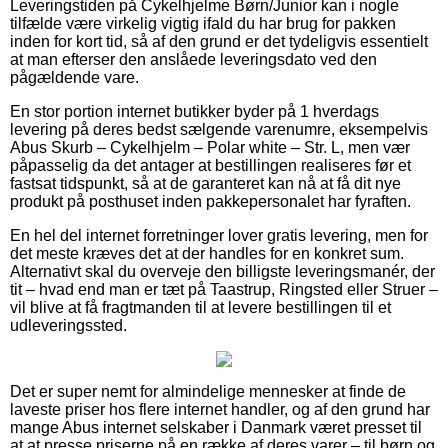
Leveringstiden på Cykelhjelme Børn/Junior kan i nogle
tilfælde være virkelig vigtig ifald du har brug for pakken
inden for kort tid, så af den grund er det tydeligvis essentielt
at man efterser den anslåede leveringsdato ved den
pågældende vare.
En stor portion internet butikker byder på 1 hverdags
levering på deres bedst sælgende varenumre, eksempelvis
Abus Skurb – Cykelhjelm – Polar white – Str. L, men vær
påpasselig da det antager at bestillingen realiseres før et
fastsat tidspunkt, så at de garanteret kan nå at få dit nye
produkt på posthuset inden pakkepersonalet har fyraften.
En hel del internet forretninger lover gratis levering, men for
det meste kræves det at der handles for en konkret sum.
Alternativt skal du overveje den billigste leveringsmanér, der
tit – hvad end man er tæt på Taastrup, Ringsted eller Struer –
vil blive at få fragtmanden til at levere bestillingen til et
udleveringssted.
Det er super nemt for almindelige mennesker at finde de
laveste priser hos flere internet handler, og af den grund har
mange Abus internet selskaber i Danmark været presset til
at at presse priserne på en række af deres varer – til børn og