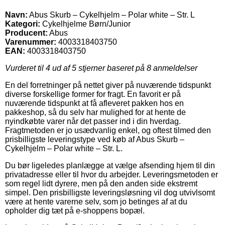
Navn:
Abus Skurb – Cykelhjelm – Polar white – Str. L
Kategori:
Cykelhjelme Børn/Junior
Producent:
Abus
Varenummer:
4003318403750
EAN:
4003318403750
Vurderet til
4
ud af 5 stjerner baseret på
8
anmeldelser
En del forretninger på nettet giver på nuværende tidspunkt
diverse forskellige former for fragt. En favorit er på
nuværende tidspunkt at få afleveret pakken hos en
pakkeshop, så du selv har mulighed for at hente de
nyindkøbte varer når det passer ind i din hverdag.
Fragtmetoden er jo usædvanlig enkel, og oftest tilmed den
prisbilligste leveringstype ved køb af Abus Skurb –
Cykelhjelm – Polar white – Str. L.
Du bør ligeledes planlægge at vælge afsending hjem til din
privatadresse eller til hvor du arbejder. Leveringsmetoden er
som regel lidt dyrere, men på den anden side ekstremt
simpel. Den prisbilligste leveringsløsning vil dog utvivlsomt
være at hente varerne selv, som jo betinges af at du
opholder dig tæt på e-shoppens bopæl.