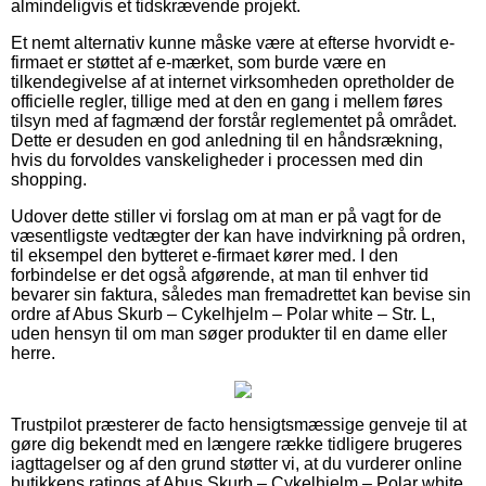
almindeligvis et tidskrævende projekt.
Et nemt alternativ kunne måske være at efterse hvorvidt e-
firmaet er støttet af e-mærket, som burde være en
tilkendegivelse af at internet virksomheden opretholder de
officielle regler, tillige med at den en gang i mellem føres
tilsyn med af fagmænd der forstår reglementet på området.
Dette er desuden en god anledning til en håndsrækning,
hvis du forvoldes vanskeligheder i processen med din
shopping.
Udover dette stiller vi forslag om at man er på vagt for de
væsentligste vedtægter der kan have indvirkning på ordren,
til eksempel den bytteret e-firmaet kører med. I den
forbindelse er det også afgørende, at man til enhver tid
bevarer sin faktura, således man fremadrettet kan bevise sin
ordre af Abus Skurb – Cykelhjelm – Polar white – Str. L,
uden hensyn til om man søger produkter til en dame eller
herre.
Trustpilot præsterer de facto hensigtsmæssige genveje til at
gøre dig bekendt med en længere række tidligere brugeres
iagttagelser og af den grund støtter vi, at du vurderer online
butikkens ratings af Abus Skurb – Cykelhjelm – Polar white