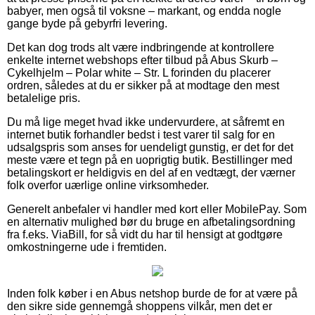
babyer, men også til voksne – markant, og endda nogle
gange byde på gebyrfri levering.
Det kan dog trods alt være indbringende at kontrollere
enkelte internet webshops efter tilbud på Abus Skurb –
Cykelhjelm – Polar white – Str. L forinden du placerer
ordren, således at du er sikker på at modtage den mest
betalelige pris.
Du må lige meget hvad ikke undervurdere, at såfremt en
internet butik forhandler bedst i test varer til salg for en
udsalgspris som anses for uendeligt gunstig, er det for det
meste være et tegn på en uoprigtig butik. Bestillinger med
betalingskort er heldigvis en del af en vedtægt, der værner
folk overfor uærlige online virksomheder.
Generelt anbefaler vi handler med kort eller MobilePay. Som
en alternativ mulighed bør du bruge en afbetalingsordning
fra f.eks. ViaBill, for så vidt du har til hensigt at godtgøre
omkostningerne ude i fremtiden.
Inden folk køber i en Abus netshop burde de for at være på
den sikre side gennemgå shoppens vilkår, men det er