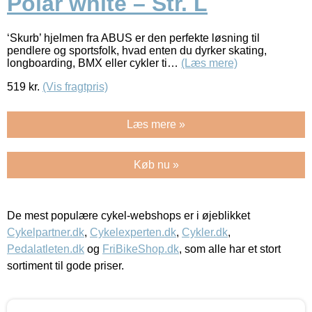
Polar white – Str. L
‘Skurb’ hjelmen fra ABUS er den perfekte løsning til
pendlere og sportsfolk, hvad enten du dyrker skating,
longboarding, BMX eller cykler ti…
(Læs mere)
519
kr.
(Vis fragtpris)
Læs mere »
Køb nu »
De mest populære cykel-webshops er i øjeblikket
Cykelpartner.dk
,
Cykelexperten.dk
,
Cykler.dk
,
Pedalatleten.dk
og
FriBikeShop.dk
, som alle har et stort
sortiment til gode priser.