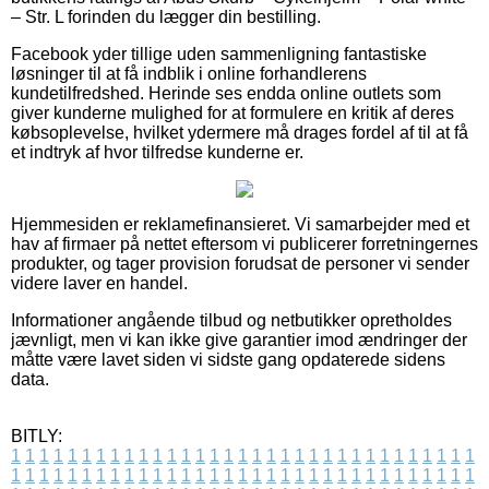
– Str. L forinden du lægger din bestilling.
Facebook yder tillige uden sammenligning fantastiske
løsninger til at få indblik i online forhandlerens
kundetilfredshed. Herinde ses endda online outlets som
giver kunderne mulighed for at formulere en kritik af deres
købsoplevelse, hvilket ydermere må drages fordel af til at få
et indtryk af hvor tilfredse kunderne er.
Hjemmesiden er reklamefinansieret. Vi samarbejder med et
hav af firmaer på nettet eftersom vi publicerer forretningernes
produkter, og tager provision forudsat de personer vi sender
videre laver en handel.
Informationer angående tilbud og netbutikker opretholdes
jævnligt, men vi kan ikke give garantier imod ændringer der
måtte være lavet siden vi sidste gang opdaterede sidens
data.
BITLY:
1
1
1
1
1
1
1
1
1
1
1
1
1
1
1
1
1
1
1
1
1
1
1
1
1
1
1
1
1
1
1
1
1
1
1
1
1
1
1
1
1
1
1
1
1
1
1
1
1
1
1
1
1
1
1
1
1
1
1
1
1
1
1
1
1
1