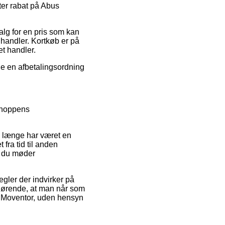
ter rabat på Abus
 salg for en pris som kan
 handler. Kortkøb er på
t handler.
ge en afbetalingsordning
bshoppens
m længe har været en
fra tid til anden
mt du møder
egler der indvirker på
 afgørende, at man når som
us Moventor, uden hensyn