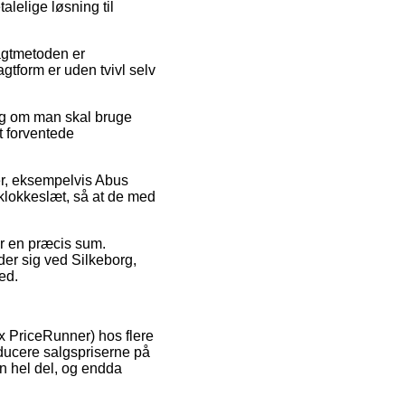
lelige løsning til
ragtmetoden er
gtform er uden tvivl selv
ig om man skal bruge
t forventede
rer, eksempelvis Abus
klokkeslæt, så at de med
or en præcis sum.
der sig ved Silkeborg,
ted.
x PriceRunner) hos flere
educere salgspriserne på
en hel del, og endda