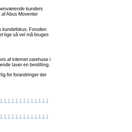
forhenværende kunders
ik af Abus Moventor
kens kundefokus. Foruden
et lige så vel må bruges
is af internet varehuse i
nde laver en bestilling.
lig for forandringer der
1
1
1
1
1
1
1
1
1
1
1
1
1
1
1
1
1
1
1
1
1
1
1
1
1
1