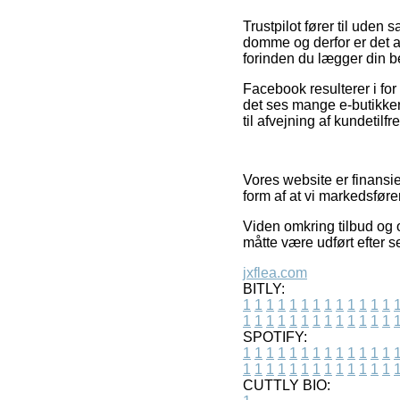
Trustpilot fører til ude
domme og derfor er det a
forinden du lægger din be
Facebook resulterer i for
det ses mange e-butikker 
til afvejning af kundetilf
Vores website er finansi
form af at vi markedsfør
Viden omkring tilbud og o
måtte være udført efter s
jxflea.com
BITLY:
1
1
1
1
1
1
1
1
1
1
1
1
1
1
1
1
1
1
1
1
1
1
1
1
1
1
SPOTIFY:
1
1
1
1
1
1
1
1
1
1
1
1
1
1
1
1
1
1
1
1
1
1
1
1
1
1
CUTTLY BIO: