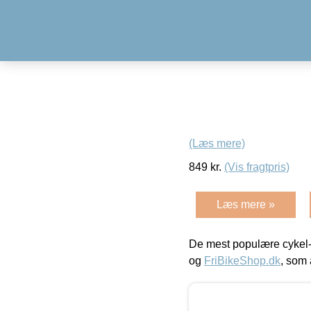
(Læs mere)
849
kr.
(Vis fragtpris)
Læs mere »
De mest populære cykel-
og
FriBikeShop.dk
, som 