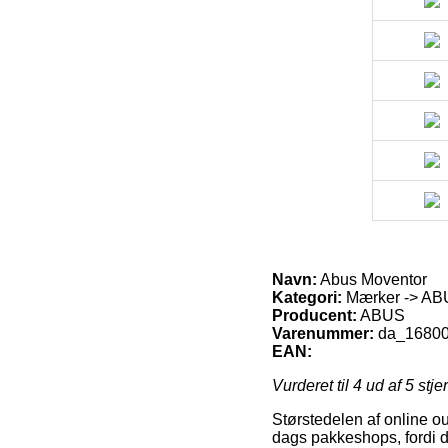
Navn:
Abus Moventor
Kategori:
Mærker -> ABU
Producent:
ABUS
Varenummer:
da_1680
EAN:
Vurderet til
4
ud af 5 stje
Størstedelen af online out
dags pakkeshops, fordi de