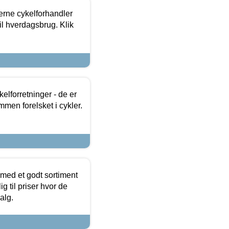
erne cykelforhandler
til hverdagsbrug. Klik
lforretninger - de er
mmen forelsket i cykler.
 med et godt sortiment
g til priser hvor de
alg.