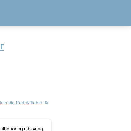
r
kler.dk
,
Pedalatleten.dk
ltilbehør og udstyr og