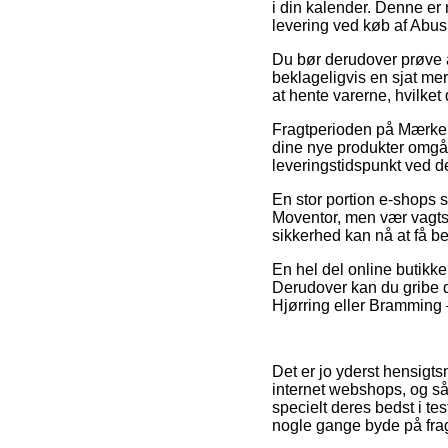
i din kalender. Denne er
levering ved køb af Abus
Du bør derudover prøve at
beklageligvis en sjat me
at hente varerne, hvilke
Fragtperioden på Mærker
dine nye produkter omgåe
leveringstidspunkt ved de
En stor portion e-shops s
Moventor, men vær vagtso
sikkerhed kan nå at få be
En hel del online butikke
Derudover kan du gribe d
Hjørring eller Bramming – v
Det er jo yderst hensigt
internet webshops, og så
specielt deres bedst i te
nogle gange byde på frag