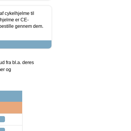
f cykelhjelme til
lhjelme er CE-
 bestille gennem dem.
 fra bl.a. deres
mer og