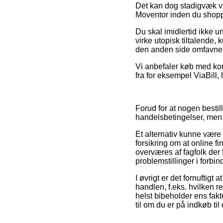
Det kan dog stadigvæk vi
Moventor inden du shopper
Du skal imidlertid ikke un
virke utopisk tiltalende,
den anden side omfavnet 
Vi anbefaler køb med kor
fra for eksempel ViaBill, 
Forud for at nogen best
handelsbetingelser, men 
Et alternativ kunne vær
forsikring om at online f
overværes af fagfolk der f
problemstillinger i forbi
I øvrigt er det fornuftig
handlen, f.eks. hvilken re
helst bibeholder ens fak
til om du er på indkøb til