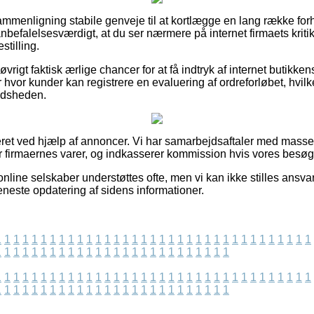
n sammenligning stabile genveje til at kortlægge en lang række 
nbefalelsesværdigt, at du ser nærmere på internet firmaets krit
stilling.
 øvrigt faktisk ærlige chancer for at få indtryk af internet butik
hvor kunder kan registrere en evaluering af ordreforløbet, hvilk
redsheden.
eret ved hjælp af annoncer. Vi har samarbejdsaftaler med massev
er firmaernes varer, og indkasserer kommission hvis vores besøge
nline selskaber understøttes ofte, men vi kan ikke stilles ansvar
eneste opdatering af sidens informationer.
1
1
1
1
1
1
1
1
1
1
1
1
1
1
1
1
1
1
1
1
1
1
1
1
1
1
1
1
1
1
1
1
1
1
1
1
1
1
1
1
1
1
1
1
1
1
1
1
1
1
1
1
1
1
1
1
1
1
1
1
1
1
1
1
1
1
1
1
1
1
1
1
1
1
1
1
1
1
1
1
1
1
1
1
1
1
1
1
1
1
1
1
1
1
1
1
1
1
1
1
1
1
1
1
1
1
1
1
1
1
1
1
1
1
1
1
1
1
1
1
1
1