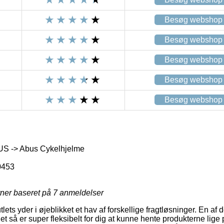
Besøg webshop
Besøg webshop
Besøg webshop
Besøg webshop
Besøg webshop
S -> Abus Cykelhjelme
0453
rner baseret på
7
anmeldelser
lets yder i øjeblikket et hav af forskellige fragtløsninger. En af
t så er super fleksibelt for dig at kunne hente produkterne lige