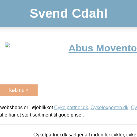
Svend Cdahl
Abus Movento
Køb nu »
webshops er i øjeblikket
Cykelpartner.dk
,
Cykelexperten.dk
,
Cy
alle har et stort sortiment til gode priser.
Cykelpartner.dk sælger alt inden for cykler, cyke