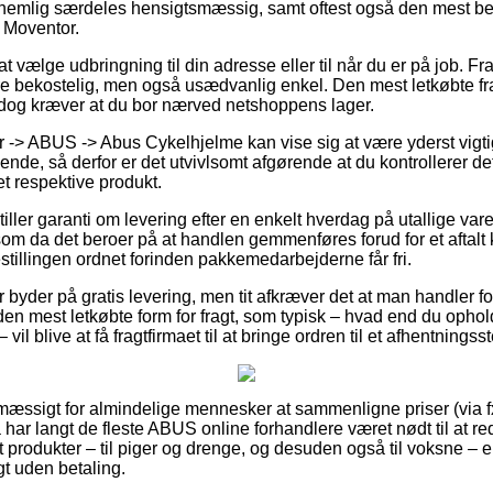
 nemlig særdeles hensigtsmæssig, samt oftest også den mest beta
 Moventor.
 vælge udbringning til din adresse eller til når du er på job. F
re bekostelig, men også usædvanlig enkel. Den mest letkøbte fra
t dog kræver at du bor nærved netshoppens lager.
 -> ABUS -> Abus Cykelhjelme kan vise sig at være yderst vigt
nde, så derfor er det utvivlsomt afgørende at du kontrollerer de
t respektive produkt.
tiller garanti om levering efter en enkelt hverdag på utallige va
m da det beroer på at handlen gemmenføres forud for et aftalt 
stillingen ordnet forinden pakkemedarbejderne får fri.
r byder på gratis levering, men tit afkræver det at man handler f
en mest letkøbte form for fragt, som typisk – hvad end du ophol
il blive at få fragtfirmaet til at bringe ordren til et afhentningss
smæssigt for almindelige mennesker at sammenligne priser (via f
 har langt de fleste ABUS online forhandlere været nødt til at r
st produkter – til piger og drenge, og desuden også til voksne – 
t uden betaling.