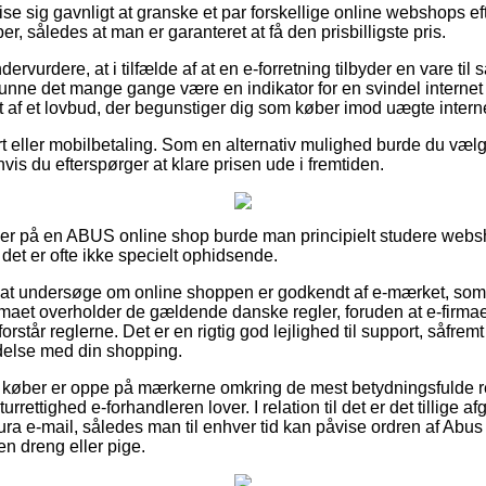
se sig gavnligt at granske et par forskellige online webshops ef
, således at man er garanteret at få den prisbilligste pris.
dervurdere, at i tilfælde af at en e-forretning tilbyder en vare til
 kunne det mange gange være en indikator for en svindel internet
af et lovbud, der begunstiger dig som køber imod uægte interne
t eller mobilbetaling. Som en alternativ mulighed burde du væl
hvis du efterspørger at klare prisen ude i fremtiden.
iller på en ABUS online shop burde man principielt studere we
det er ofte ikke specielt ophidsende.
e at undersøge om online shoppen er godkendt af e-mærket, so
irmaet overholder de gældende danske regler, foruden at e-firmaet 
orstår reglerne. Det er en rigtig god lejlighed til support, såfre
ndelse med din shopping.
t at køber er oppe på mærkerne omkring de mest betydningsfulde r
turrettighed e-forhandleren lover. I relation til det er det tillige
tura e-mail, således man til enhver tid kan påvise ordren af Ab
 en dreng eller pige.