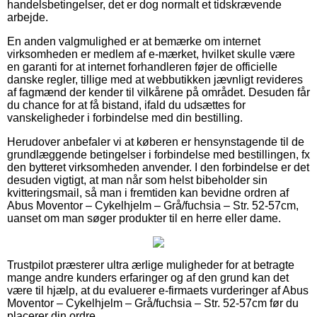
handelsbetingelser, det er dog normalt et tidskrævende
arbejde.
En anden valgmulighed er at bemærke om internet
virksomheden er medlem af e-mærket, hvilket skulle være
en garanti for at internet forhandleren føjer de officielle
danske regler, tillige med at webbutikken jævnligt revideres
af fagmænd der kender til vilkårene på området. Desuden får
du chance for at få bistand, ifald du udsættes for
vanskeligheder i forbindelse med din bestilling.
Herudover anbefaler vi at køberen er hensynstagende til de
grundlæggende betingelser i forbindelse med bestillingen, fx
den bytteret virksomheden anvender. I den forbindelse er det
desuden vigtigt, at man når som helst bibeholder sin
kvitteringsmail, så man i fremtiden kan bevidne ordren af
Abus Moventor – Cykelhjelm – Grå/fuchsia – Str. 52-57cm,
uanset om man søger produkter til en herre eller dame.
Trustpilot præsterer ultra ærlige muligheder for at betragte
mange andre kunders erfaringer og af den grund kan det
være til hjælp, at du evaluerer e-firmaets vurderinger af Abus
Moventor – Cykelhjelm – Grå/fuchsia – Str. 52-57cm før du
placerer din ordre.