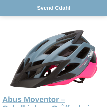
Svend Cdahl
Abus Moventor –