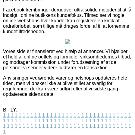
Facebook frembringer derudover ultra solide metoder til at få
indsigt i online butikkens kundefokus. Tilmed ser vi nogle
online webshops hvor kunder kan registrere en kritik af
ordreforløbet, som tillige må drages fordel af til at fornemme
kundetilfredsheden.
Vores side er finansieret ved hjælp af annoncer. Vi hjælper
et hold af online outlets og formidler virksomhedernes tilbud,
og modtager kommission under forudsætning af at de
personer vi sender videre fuldfører en transaktion.
Anvisninger vedrørende varer og netshops opdateres hele
tiden, men vi ønsker ikke at blive stillet ansvarlig for
reguleringer der kan være udført efter at vi sidste gang
opdaterede sidens data.
BITLY:
1
1
1
1
1
1
1
1
1
1
1
1
1
1
1
1
1
1
1
1
1
1
1
1
1
1
1
1
1
1
1
1
1
1
1
1
1
1
1
1
1
1
1
1
1
1
1
1
1
1
1
1
1
1
1
1
1
1
1
1
1
1
1
1
1
1
1
1
1
1
1
1
1
1
1
1
1
1
1
1
1
1
1
1
1
1
1
1
1
1
1
1
1
1
1
1
1
1
1
1