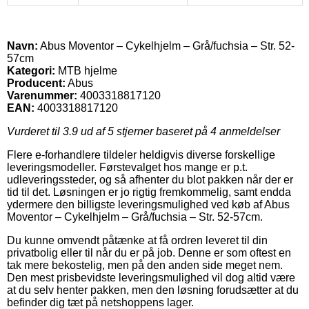
Navn:
Abus Moventor – Cykelhjelm – Grå/fuchsia – Str. 52-
57cm
Kategori:
MTB hjelme
Producent:
Abus
Varenummer:
4003318817120
EAN:
4003318817120
Vurderet til
3.9
ud af 5 stjerner baseret på
4
anmeldelser
Flere e-forhandlere tildeler heldigvis diverse forskellige
leveringsmodeller. Førstevalget hos mange er p.t.
udleveringssteder, og så afhenter du blot pakken når der er
tid til det. Løsningen er jo rigtig fremkommelig, samt endda
ydermere den billigste leveringsmulighed ved køb af Abus
Moventor – Cykelhjelm – Grå/fuchsia – Str. 52-57cm.
Du kunne omvendt påtænke at få ordren leveret til din
privatbolig eller til når du er på job. Denne er som oftest en
tak mere bekostelig, men på den anden side meget nem.
Den mest prisbevidste leveringsmulighed vil dog altid være
at du selv henter pakken, men den løsning forudsætter at du
befinder dig tæt på netshoppens lager.