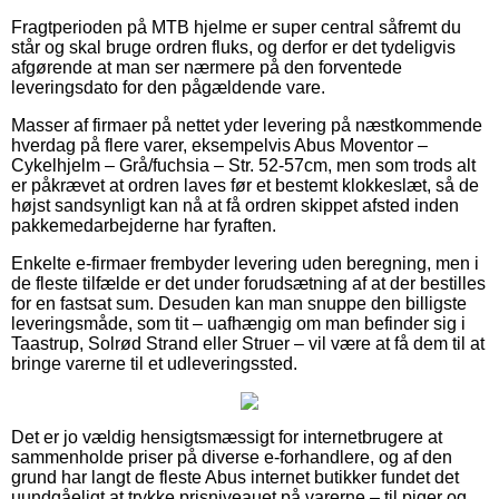
Fragtperioden på MTB hjelme er super central såfremt du
står og skal bruge ordren fluks, og derfor er det tydeligvis
afgørende at man ser nærmere på den forventede
leveringsdato for den pågældende vare.
Masser af firmaer på nettet yder levering på næstkommende
hverdag på flere varer, eksempelvis Abus Moventor –
Cykelhjelm – Grå/fuchsia – Str. 52-57cm, men som trods alt
er påkrævet at ordren laves før et bestemt klokkeslæt, så de
højst sandsynligt kan nå at få ordren skippet afsted inden
pakkemedarbejderne har fyraften.
Enkelte e-firmaer frembyder levering uden beregning, men i
de fleste tilfælde er det under forudsætning af at der bestilles
for en fastsat sum. Desuden kan man snuppe den billigste
leveringsmåde, som tit – uafhængig om man befinder sig i
Taastrup, Solrød Strand eller Struer – vil være at få dem til at
bringe varerne til et udleveringssted.
Det er jo vældig hensigtsmæssigt for internetbrugere at
sammenholde priser på diverse e-forhandlere, og af den
grund har langt de fleste Abus internet butikker fundet det
uundgåeligt at trykke prisniveauet på varerne – til piger og