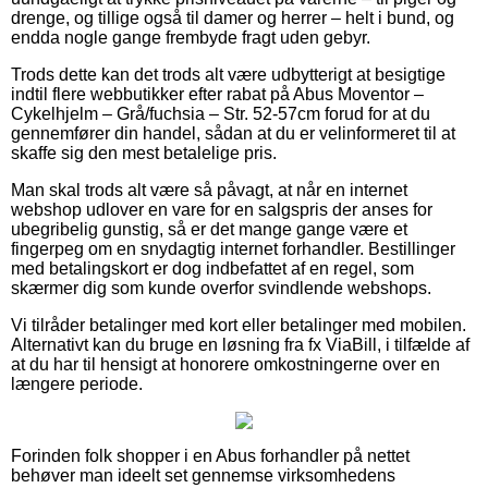
drenge, og tillige også til damer og herrer – helt i bund, og
endda nogle gange frembyde fragt uden gebyr.
Trods dette kan det trods alt være udbytterigt at besigtige
indtil flere webbutikker efter rabat på Abus Moventor –
Cykelhjelm – Grå/fuchsia – Str. 52-57cm forud for at du
gennemfører din handel, sådan at du er velinformeret til at
skaffe sig den mest betalelige pris.
Man skal trods alt være så påvagt, at når en internet
webshop udlover en vare for en salgspris der anses for
ubegribelig gunstig, så er det mange gange være et
fingerpeg om en snydagtig internet forhandler. Bestillinger
med betalingskort er dog indbefattet af en regel, som
skærmer dig som kunde overfor svindlende webshops.
Vi tilråder betalinger med kort eller betalinger med mobilen.
Alternativt kan du bruge en løsning fra fx ViaBill, i tilfælde af
at du har til hensigt at honorere omkostningerne over en
længere periode.
Forinden folk shopper i en Abus forhandler på nettet
behøver man ideelt set gennemse virksomhedens