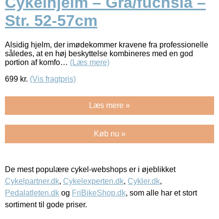
Cykelhjelm – Grå/fuchsia –
Str. 52-57cm
Alsidig hjelm, der imødekommer kravene fra professionelle
således, at en høj beskyttelse kombineres med en god
portion af komfo…
(Læs mere)
699
kr.
(Vis fragtpris)
Læs mere »
Køb nu »
De mest populære cykel-webshops er i øjeblikket
Cykelpartner.dk
,
Cykelexperten.dk
,
Cykler.dk
,
Pedalatleten.dk
og
FriBikeShop.dk
, som alle har et stort
sortiment til gode priser.