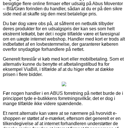
besigtige flere online firmaer efter udsalg på Abus Moventor
– Blå/Grøn forinden du handler, sådan at du er på den sikre
side med at skaffe sig den mest betalelige pris.
Du bør dog være obs på, at såfremt en netbutik tilbyder
deres produkter for en udsalgspris der kan ses som helt
ekstremt letkøbt, bør det i nogle tilfælde være et faresignal
om en uægte internet webshop. Handler med kort er trods alt
indbefattet af en lovbestemmelse, der garanterer køberen
overfor snydagtige forhandlere på nettet.
Generelt foreslår vi køb med kort eller mobilbetaling. Som et
alternativ kunne du benytte et afbetalingstilbud fra for
eksempel ViaBill, i tilfælde af at du higer efter at dække
prisen i flere bidder.
Før nogen handler i en ABUS forretning på nettet burde de i
princippet tyde e-butikkens forretningsvilkår, det er dog i
mange tilfælde ikke videre spændende.
Et nemt alternativ kan være at se nærmere på hvorvidt e-
shoppen er støttet af e-mærket, eftersom det generelt er en
tilkendegivelse af at internet forhandleren understøtter de