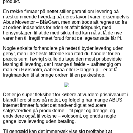
produkt.
En række firmaer på nettet stiller garanti om levering på
næstkommende hverdag på deres favorit varer, eksempelvis
Abus Moventor – Blå/Grøn, men som trods alt regnes ud fra
at ordren indsendes forinden et aftalt tidspunkt, med
hensynstagen til at de med sikkerhed kan nå at få de nye
varer hen til fragtfirmaet forud for at de lageransatte får fri.
Nogle enkelte forhandlere på nettet tilbyder levering uden
gebyr, men i de fleste tilfælde kun ifald du handler for en
præcis sum. I øvrigt skulle du tage den mest prisbevidste
løsning til levering, der i mange tilfælde – uafhængig om
man er i Hørsholm, Aabenraa eller Slangerup – er at få
fragtmanden til at bringe ordren til en pakkeshop.
Det er jo super fleksibelt for købere at vurdere prisniveauet i
blandt flere shops på nettet, og følgelig har mange ABUS
internet firmaer fundet det nødvendigt at reducere
salgsværdien på produkterne – til piger og drenge, og
endvidere også til voksne – voldsomt, og endda nogle
gange love levering uden betaling.
Til gengæld kan det immervæk vise sig profitabelt at