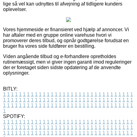
lige så vel kan udnyttes til afvejning af tidligere kunders
oplevelser.
Vores hjemmeside er finansieret ved hjælp af annoncer. Vi
har aftaler med en gruppe online varehuse hvori vi
promoverer deres tilbud, og opnår godtgørelse forudsat en
bruger fra vores side fuldfører en bestilling.
Viden angående tilbud og e-forhandlere opretholdes
rutinemæssigt, men vi giver ingen garanti imod reguleringer
der er foretaget siden sidste opdatering af de anvendte
oplysninger.
BITLY:
1
1
1
1
1
1
1
1
1
1
1
1
1
1
1
1
1
1
1
1
1
1
1
1
1
1
1
1
1
1
1
1
1
1
1
1
1
1
1
1
1
1
1
1
1
1
1
1
1
1
1
1
1
1
1
1
1
1
1
1
1
1
1
1
1
1
1
1
1
1
1
1
1
1
1
1
1
1
1
1
1
1
1
1
1
1
1
1
1
1
1
1
1
1
1
1
1
1
1
1
SPOTIFY:
1
1
1
1
1
1
1
1
1
1
1
1
1
1
1
1
1
1
1
1
1
1
1
1
1
1
1
1
1
1
1
1
1
1
1
1
1
1
1
1
1
1
1
1
1
1
1
1
1
1
1
1
1
1
1
1
1
1
1
1
1
1
1
1
1
1
1
1
1
1
1
1
1
1
1
1
1
1
1
1
1
1
1
1
1
1
1
1
1
1
1
1
1
1
1
1
1
1
1