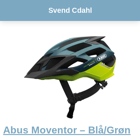
Svend Cdahl
Abus Moventor – Blå/Grøn