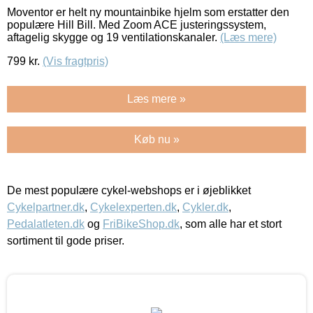
Moventor er helt ny mountainbike hjelm som erstatter den
populære Hill Bill. Med Zoom ACE justeringssystem,
aftagelig skygge og 19 ventilationskanaler.
(Læs mere)
799
kr.
(Vis fragtpris)
Læs mere »
Køb nu »
De mest populære cykel-webshops er i øjeblikket
Cykelpartner.dk
,
Cykelexperten.dk
,
Cykler.dk
,
Pedalatleten.dk
og
FriBikeShop.dk
, som alle har et stort
sortiment til gode priser.