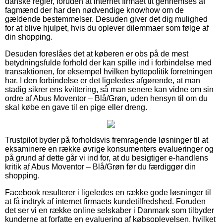
danske regler, foruden at internet firmaet tit gennemses af
fagmænd der har den nødvendige knowhow om de
gældende bestemmelser. Desuden giver det dig mulighed
for at blive hjulpet, hvis du oplever dilemmaer som følge af
din shopping.
Desuden foreslåes det at køberen er obs på de mest
betydningsfulde forhold der kan spille ind i forbindelse med
transaktionen, for eksempel hvilken byttepolitik forretningen
har. I den forbindelse er det ligeledes afgørende, at man
stadig sikrer ens kvittering, så man senere kan vidne om sin
ordre af Abus Moventor – Blå/Grøn, uden hensyn til om du
skal købe en gave til en pige eller dreng.
Trustpilot byder på forholdsvis fremragende løsninger til at
eksaminere en række øvrige konsumenters evalueringer og
på grund af dette går vi ind for, at du besigtiger e-handlens
kritik af Abus Moventor – Blå/Grøn før du færdiggør din
shopping.
Facebook resulterer i ligeledes en række gode løsninger til
at få indtryk af internet firmaets kundetilfredshed. Foruden
det ser vi en række online selskaber i Danmark som tilbyder
kunderne at forfatte en evaluering af købsoplevelsen, hvilket