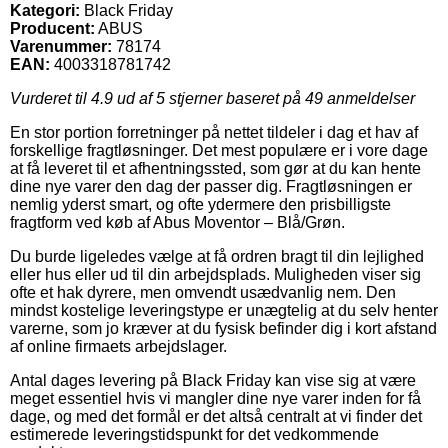
Kategori:
Black Friday
Producent:
ABUS
Varenummer:
78174
EAN:
4003318781742
Vurderet til
4.9
ud af 5 stjerner baseret på
49
anmeldelser
En stor portion forretninger på nettet tildeler i dag et hav af
forskellige fragtløsninger. Det mest populære er i vore dage
at få leveret til et afhentningssted, som gør at du kan hente
dine nye varer den dag der passer dig. Fragtløsningen er
nemlig yderst smart, og ofte ydermere den prisbilligste
fragtform ved køb af Abus Moventor – Blå/Grøn.
Du burde ligeledes vælge at få ordren bragt til din lejlighed
eller hus eller ud til din arbejdsplads. Muligheden viser sig
ofte et hak dyrere, men omvendt usædvanlig nem. Den
mindst kostelige leveringstype er unægtelig at du selv henter
varerne, som jo kræver at du fysisk befinder dig i kort afstand
af online firmaets arbejdslager.
Antal dages levering på Black Friday kan vise sig at være
meget essentiel hvis vi mangler dine nye varer inden for få
dage, og med det formål er det altså centralt at vi finder det
estimerede leveringstidspunkt for det vedkommende