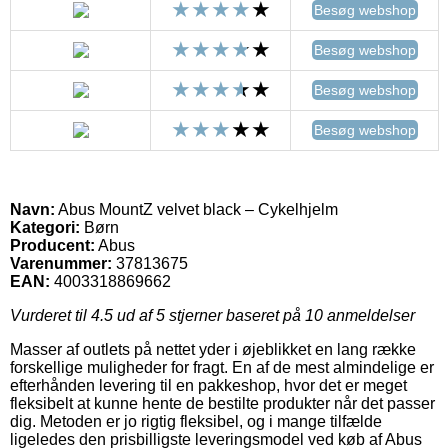
Besøg webshop
Besøg webshop
Besøg webshop
Besøg webshop
Navn:
Abus MountZ velvet black – Cykelhjelm
Kategori:
Børn
Producent:
Abus
Varenummer:
37813675
EAN:
4003318869662
Vurderet til
4.5
ud af 5 stjerner baseret på
10
anmeldelser
Masser af outlets på nettet yder i øjeblikket en lang række
forskellige muligheder for fragt. En af de mest almindelige er
efterhånden levering til en pakkeshop, hvor det er meget
fleksibelt at kunne hente de bestilte produkter når det passer
dig. Metoden er jo rigtig fleksibel, og i mange tilfælde
ligeledes den prisbilligste leveringsmodel ved køb af Abus