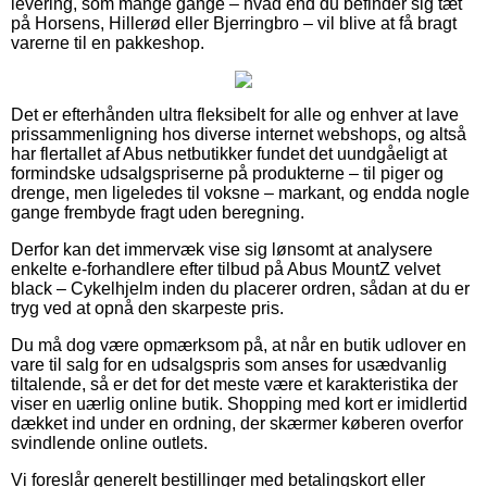
levering, som mange gange – hvad end du befinder sig tæt
på Horsens, Hillerød eller Bjerringbro – vil blive at få bragt
varerne til en pakkeshop.
Det er efterhånden ultra fleksibelt for alle og enhver at lave
prissammenligning hos diverse internet webshops, og altså
har flertallet af Abus netbutikker fundet det uundgåeligt at
formindske udsalgspriserne på produkterne – til piger og
drenge, men ligeledes til voksne – markant, og endda nogle
gange frembyde fragt uden beregning.
Derfor kan det immervæk vise sig lønsomt at analysere
enkelte e-forhandlere efter tilbud på Abus MountZ velvet
black – Cykelhjelm inden du placerer ordren, sådan at du er
tryg ved at opnå den skarpeste pris.
Du må dog være opmærksom på, at når en butik udlover en
vare til salg for en udsalgspris som anses for usædvanlig
tiltalende, så er det for det meste være et karakteristika der
viser en uærlig online butik. Shopping med kort er imidlertid
dækket ind under en ordning, der skærmer køberen overfor
svindlende online outlets.
Vi foreslår generelt bestillinger med betalingskort eller