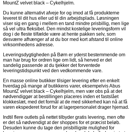
MountZ velvet black – Cykelhjelm.
Du kunne alternativt afveje for og imod at få produkterne
leveret til dit hus eller ud til din arbejdsplads. Løsningen
viser sig en gang i mellem en tand mindre prisbillig, men lige
så vel ultra fleksibel. Den mindst kostelige leveringsform vil
dog i de fleste tilfælde være at hente pakken selv, som
desværre afhænger af at du bor med kort afstand til online
virksomhedens adresse.
Leveringsdygtigheden på Børn er yderst bestemmende om
man har brug for ordren lige om lidt, så herved er det
sandelig passende at du tjekker det forventede
leveringstidspunkt ved den vedkommende vare.
En masse online butikker tilsiger levering efter en enkelt
hverdag på mange af butikkens varer, eksempelvis Abus
MountZ velvet black – Cykelhjelm, men vær obs på at det
nødvendiggør at bestillingen placeres inden et fastslået
klokkeslæt, med det formål at de med sikkerhed kan nå at få
varen ekspederet forud for at lagerpersonalet drager hjemad.
Indtil flere outlets på nettet tilbyder gratis levering, men ofte
er det så nødvendigt at der shoppes for et præcist beløb.
Desuden kunne du tage den prisbilligste mulighed for