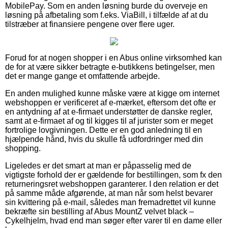
MobilePay. Som en anden løsning burde du overveje en
løsning på afbetaling som f.eks. ViaBill, i tilfælde af at du
tilstræber at finansiere pengene over flere uger.
Forud for at nogen shopper i en Abus online virksomhed kan
de for at være sikker betragte e-butikkens betingelser, men
det er mange gange et omfattende arbejde.
En anden mulighed kunne måske være at kigge om internet
webshoppen er verificeret af e-mærket, eftersom det ofte er
en antydning af at e-firmaet understøtter de danske regler,
samt at e-firmaet af og til kigges til af jurister som er meget
fortrolige lovgivningen. Dette er en god anledning til en
hjælpende hånd, hvis du skulle få udfordringer med din
shopping.
Ligeledes er det smart at man er påpasselig med de
vigtigste forhold der er gældende for bestillingen, som fx den
returneringsret webshoppen garanterer. I den relation er det
på samme måde afgørende, at man når som helst bevarer
sin kvittering på e-mail, således man fremadrettet vil kunne
bekræfte sin bestilling af Abus MountZ velvet black –
Cykelhjelm, hvad end man søger efter varer til en dame eller