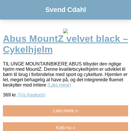
Svend Cdahl
Abus MountZ velvet black –
Cykelhjelm
TIL UNGE MOUNTAINBIKERE ABUS tilbyder den rigtige
hjelm med MountZ. Denne kvalitetscykelhjelm er udviklet til
børn til brug i forbindelse med sport og cykelture. Hjemlen er
let, meget behagelig at have på, og det integrerede fluenet
beskytter mod irritere
(Læs mere)
369
kr.
(Vis fragtpris)
Læs mere »
Køb nu »