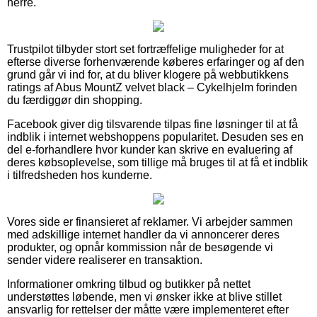
herre.
Trustpilot tilbyder stort set fortræffelige muligheder for at
efterse diverse forhenværende køberes erfaringer og af den
grund går vi ind for, at du bliver klogere på webbutikkens
ratings af Abus MountZ velvet black – Cykelhjelm forinden
du færdiggør din shopping.
Facebook giver dig tilsvarende tilpas fine løsninger til at få
indblik i internet webshoppens popularitet. Desuden ses en
del e-forhandlere hvor kunder kan skrive en evaluering af
deres købsoplevelse, som tillige må bruges til at få et indblik
i tilfredsheden hos kunderne.
Vores side er finansieret af reklamer. Vi arbejder sammen
med adskillige internet handler da vi annoncerer deres
produkter, og opnår kommission når de besøgende vi
sender videre realiserer en transaktion.
Informationer omkring tilbud og butikker på nettet
understøttes løbende, men vi ønsker ikke at blive stillet
ansvarlig for rettelser der måtte være implementeret efter