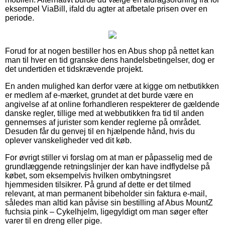
eksempel ViaBill, ifald du agter at afbetale prisen over en
periode.
Forud for at nogen bestiller hos en Abus shop på nettet kan
man til hver en tid granske dens handelsbetingelser, dog er
det undertiden et tidskrævende projekt.
En anden mulighed kan derfor være at kigge om netbutikken
er medlem af e-mærket, grundet at det burde være en
angivelse af at online forhandleren respekterer de gældende
danske regler, tillige med at webbutikken fra tid til anden
gennemses af jurister som kender reglerne på området.
Desuden får du genvej til en hjælpende hånd, hvis du
oplever vanskeligheder ved dit køb.
For øvrigt stiller vi forslag om at man er påpasselig med de
grundlæggende retningslinjer der kan have indflydelse på
købet, som eksempelvis hvilken ombytningsret
hjemmesiden tilsikrer. På grund af dette er det tilmed
relevant, at man permanent bibeholder sin faktura e-mail,
således man altid kan påvise sin bestilling af Abus MountZ
fuchsia pink – Cykelhjelm, ligegyldigt om man søger efter
varer til en dreng eller pige.