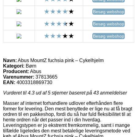
Besøg webshop
Besøg webshop
Besøg webshop
Navn:
Abus MountZ fuchsia pink – Cykelhjelm
Kategori:
Børn
Producent:
Abus
Varenummer:
37813665
EAN:
4003318869730
Vurderet til
4.3
ud af 5 stjerner baseret på
43
anmeldelser
Masser af internet forhandlere udlover efterhånden flere
former for levering. Den mest benyttede er lige nu at få bragt
ordren til en pakkeshop, fordi du så har fuld fleksibilitet til at
hente ordren når det passer ind i din hverdag.
Leveringstypen er jo ekstremt fremkommelig, samt i mange
tilfælde ligeledes den mest betalelige leveringsmetode ved
køb af Abus MountZ fuchsia pink – Cykelhjelm.