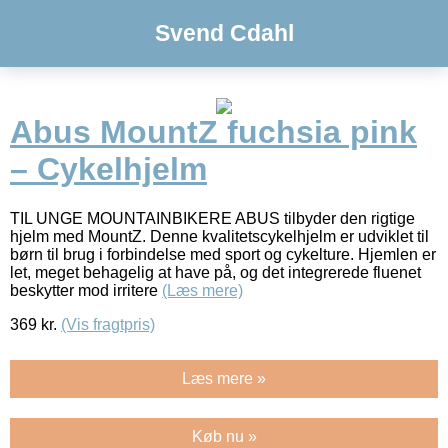
Svend Cdahl
Abus MountZ fuchsia pink
– Cykelhjelm
TIL UNGE MOUNTAINBIKERE ABUS tilbyder den rigtige
hjelm med MountZ. Denne kvalitetscykelhjelm er udviklet til
børn til brug i forbindelse med sport og cykelture. Hjemlen er
let, meget behagelig at have på, og det integrerede fluenet
beskytter mod irritere
(Læs mere)
369
kr.
(Vis fragtpris)
Læs mere »
Køb nu »