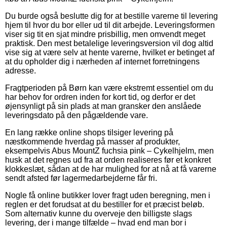
Du burde også beslutte dig for at bestille varerne til levering
hjem til hvor du bor eller ud til dit arbejde. Leveringsformen
viser sig tit en sjat mindre prisbillig, men omvendt meget
praktisk. Den mest betalelige leveringsversion vil dog altid
vise sig at være selv at hente varerne, hvilket er betinget af
at du opholder dig i nærheden af internet forretningens
adresse.
Fragtperioden på Børn kan være ekstremt essentiel om du
har behov for ordren inden for kort tid, og derfor er det
øjensynligt på sin plads at man gransker den anslåede
leveringsdato på den pågældende vare.
En lang række online shops tilsiger levering på
næstkommende hverdag på masser af produkter,
eksempelvis Abus MountZ fuchsia pink – Cykelhjelm, men
husk at det regnes ud fra at orden realiseres før et konkret
klokkeslæt, sådan at de har mulighed for at nå at få varerne
sendt afsted før lagermedarbejderne får fri.
Nogle få online butikker lover fragt uden beregning, men i
reglen er det forudsat at du bestiller for et præcist beløb.
Som alternativ kunne du overveje den billigste slags
levering, der i mange tilfælde – hvad end man bor i