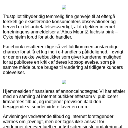
Trustpilot tilbyder dig temmelig fine genveje til at eftergå
forskellige eksisterende konsumenters observationer og
herved er det anbefalelsesværdigt, at du tjekker internet
forretningens anmeldelser af Abus MountZ fuchsia pink –
Cykelhjelm forud for at du handler.
Facebook resulterer i lige så vel fuldkommen anstændige
chancer for at få et kig ind i e-handlens pålidelighed. I øvrigt
er der en række webbutikker som giver kunderne mulighed
for at publicere en kritik af deres købsoplevelse, som på
samme måde burde bruges til vurdering af tidligere kunders
oplevelser.
Hjemmesiden finansieres af annonceindtægter. Vi har aftaler
med en samling af internet butikker eftersom vi publicerer
firmaernes tilbud, og indtjener provision ifald den
besøgende vi sender videre laver en ordre.
Anvisninger vedrørende tilbud og internet foretagender
værnes om jævnligt, men der tages ikke ansvar for
ændringer der eventuelt er udført siden sidste opdatering af