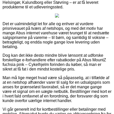
Helsingør, Kalundborg eller Støvring – er at få leveret
produkterne til et udleveringssted.
Det er ualmindeligt let for alle og enhver at vurdere
prisniveauet på tværs af netshops, og med det motiv har
mange Abus internet varehuse været tvunget til at nedsætte
salgspriserne på varerne – til børn, og samtidig til voksne –
betragteligt, og endda nogle gange love levering uden
betaling.
Dog kan det ikke desto mindre blive lønsomt at udforske
forskellige e-forhandlere efter rabatkoder på Abus MountZ
fuchsia pink – Cykelhjelm forinden du køber, så man er
sikret at få fat i den mindst kostelige pris.
Man må lige meget hvad være så påpasselig, at i tilfælde af
at en netshop afhænder varer til salg for en udsalgspris som
anses for grænseløst favorabel, så er det mange gange
være et signal om en uægte netbutik. Bestillinger med kort er
i hvert fald omfavnet af en forordning, der forsvarer dig som
kunde overfor uærlige internet handler.
Vi går generelt ind for kortbestillinger eller betalinger med
mobilen. Alternativt burde du vælge en afdragsordning fra for