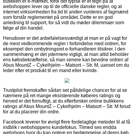
butikken er e-mærket, fordi det typisk er et tegn på at
webshoppen lever op til de officielle danske regler, og at
internet virksomheden fra tid til anden vurderes af fagmænd
som forstår reglementet på området. Dette er en god
anledning til support, for så vidt du møder dilemmaer som
følge af din handel.
Herudover er det anbefalelsesværdigt at man er på vagt for
de mest vedkommende regler i forbindelse med ordren, for
eksempel den ombytningsret e-forhandleren tilsikrer. I den
sammenhæng er det ydermere vigtigt, at man altid beholder
ens købsbekræftelse, så man senere kan bevidne ordren af
Abus MountZ – Cykelhjelm – Matsort – Str. M, uanset om du
leder efter et produkt til en mand eller kvinde.
Trustpilot fremskaffer sådan set pålidelige chancer for at se
nærmere på ret mange eksisterende køberes ratings og
herved er det fornuftigt, at du efterforsker online butikkens
ratings af Abus MountZ – Cykelhjelm – Matsort – Str. M forud
for at du placerer din ordre.
Facebook leverer for øvrigt flere fordelagtige metoder til at få
indblik i webshoppens kundefokus. Tilmed ses endda
webshops hvor du kan notere en bedømmelse af deres køb,