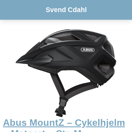
Svend Cdahl
Abus MountZ – Cykelhjelm