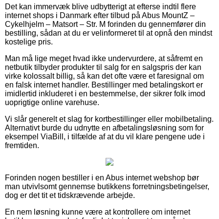
Det kan immervæk blive udbytterigt at efterse indtil flere
internet shops i Danmark efter tilbud på Abus MountZ –
Cykelhjelm – Matsort – Str. M forinden du gennemfører din
bestilling, sådan at du er velinformeret til at opnå den mindst
kostelige pris.
Man må lige meget hvad ikke undervurdere, at såfremt en
netbutik tilbyder produkter til salg for en salgspris der kan
virke kolossalt billig, så kan det ofte være et faresignal om
en falsk internet handler. Bestillinger med betalingskort er
imidlertid inkluderet i en bestemmelse, der sikrer folk imod
uoprigtige online varehuse.
Vi slår generelt et slag for kortbestillinger eller mobilbetaling.
Alternativt burde du udnytte en afbetalingsløsning som for
eksempel ViaBill, i tilfælde af at du vil klare pengene ude i
fremtiden.
Forinden nogen bestiller i en Abus internet webshop bør
man utvivlsomt gennemse butikkens forretningsbetingelser,
dog er det tit et tidskrævende arbejde.
En nem løsning kunne være at kontrollere om internet