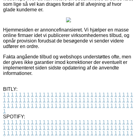
som lige så vel kan drages fordel af til afvejning af hvor
glade kunderne er.
Hjemmesiden er annoncefinansieret. Vi hjælper en masse
online firmaer idet vi publicerer virksomhedernes tilbud, og
opnår provision forudsat de besøgende vi sender videre
udfører en ordre.
Fakta angående tilbud og webshops understøttes ofte, men
der gives ikke garantier imod korrektioner der eventuelt er
implementeret siden sidste opdatering af de anvendte
informationer.
BITLY:
1
1
1
1
1
1
1
1
1
1
1
1
1
1
1
1
1
1
1
1
1
1
1
1
1
1
1
1
1
1
1
1
1
1
1
1
1
1
1
1
1
1
1
1
1
1
1
1
1
1
1
1
1
1
1
1
1
1
1
1
1
1
1
1
1
1
1
1
1
1
1
1
1
1
1
1
1
1
1
1
1
1
1
1
1
1
1
1
1
1
1
1
1
1
1
1
1
1
1
1
SPOTIFY:
1
1
1
1
1
1
1
1
1
1
1
1
1
1
1
1
1
1
1
1
1
1
1
1
1
1
1
1
1
1
1
1
1
1
1
1
1
1
1
1
1
1
1
1
1
1
1
1
1
1
1
1
1
1
1
1
1
1
1
1
1
1
1
1
1
1
1
1
1
1
1
1
1
1
1
1
1
1
1
1
1
1
1
1
1
1
1
1
1
1
1
1
1
1
1
1
1
1
1