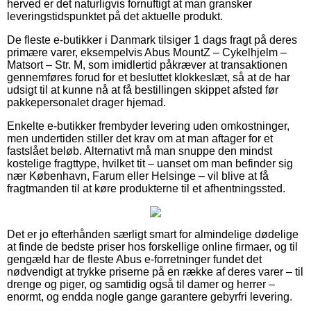
herved er det naturligvis fornuftigt at man gransker
leveringstidspunktet på det aktuelle produkt.
De fleste e-butikker i Danmark tilsiger 1 dags fragt på deres
primære varer, eksempelvis Abus MountZ – Cykelhjelm –
Matsort – Str. M, som imidlertid påkræver at transaktionen
gennemføres forud for et besluttet klokkeslæt, så at de har
udsigt til at kunne nå at få bestillingen skippet afsted før
pakkepersonalet drager hjemad.
Enkelte e-butikker frembyder levering uden omkostninger,
men undertiden stiller det krav om at man aftager for et
fastslået beløb. Alternativt må man snuppe den mindst
kostelige fragttype, hvilket tit – uanset om man befinder sig
nær København, Farum eller Helsinge – vil blive at få
fragtmanden til at køre produkterne til et afhentningssted.
Det er jo efterhånden særligt smart for almindelige dødelige
at finde de bedste priser hos forskellige online firmaer, og til
gengæld har de fleste Abus e-forretninger fundet det
nødvendigt at trykke priserne på en række af deres varer – til
drenge og piger, og samtidig også til damer og herrer –
enormt, og endda nogle gange garantere gebyrfri levering.