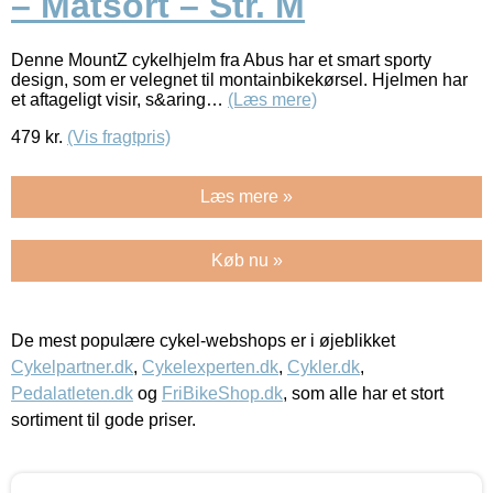
– Matsort – Str. M
Denne MountZ cykelhjelm fra Abus har et smart sporty
design, som er velegnet til montainbikekørsel. Hjelmen har
et aftageligt visir, s&aring…
(Læs mere)
479
kr.
(Vis fragtpris)
Læs mere »
Køb nu »
De mest populære cykel-webshops er i øjeblikket
Cykelpartner.dk
,
Cykelexperten.dk
,
Cykler.dk
,
Pedalatleten.dk
og
FriBikeShop.dk
, som alle har et stort
sortiment til gode priser.