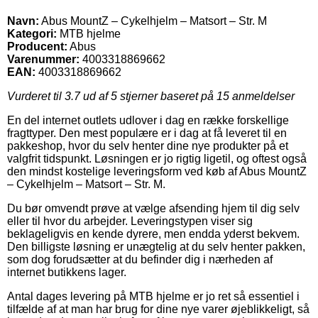
Navn:
Abus MountZ – Cykelhjelm – Matsort – Str. M
Kategori:
MTB hjelme
Producent:
Abus
Varenummer:
4003318869662
EAN:
4003318869662
Vurderet til
3.7
ud af 5 stjerner baseret på
15
anmeldelser
En del internet outlets udlover i dag en række forskellige
fragttyper. Den mest populære er i dag at få leveret til en
pakkeshop, hvor du selv henter dine nye produkter på et
valgfrit tidspunkt. Løsningen er jo rigtig ligetil, og oftest også
den mindst kostelige leveringsform ved køb af Abus MountZ
– Cykelhjelm – Matsort – Str. M.
Du bør omvendt prøve at vælge afsending hjem til dig selv
eller til hvor du arbejder. Leveringstypen viser sig
beklageligvis en kende dyrere, men endda yderst bekvem.
Den billigste løsning er unægtelig at du selv henter pakken,
som dog forudsætter at du befinder dig i nærheden af
internet butikkens lager.
Antal dages levering på MTB hjelme er jo ret så essentiel i
tilfælde af at man har brug for dine nye varer øjeblikkeligt, så