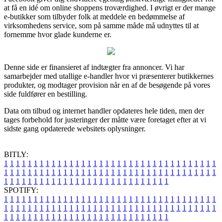
at få en idé om online shoppens troværdighed. I øvrigt er der mange
e-butikker som tilbyder folk at meddele en bedømmelse af
virksomhedens service, som på samme måde må udnyttes til at
fornemme hvor glade kunderne er.
Denne side er finansieret af indtægter fra annoncer. Vi har
samarbejder med utallige e-handler hvor vi præsenterer butikkernes
produkter, og modtager provision når en af de besøgende på vores
side fuldfører en bestilling.
Data om tilbud og internet handler opdateres hele tiden, men der
tages forbehold for justeringer der måtte være foretaget efter at vi
sidste gang opdaterede websitets oplysninger.
BITLY:
1
1
1
1
1
1
1
1
1
1
1
1
1
1
1
1
1
1
1
1
1
1
1
1
1
1
1
1
1
1
1
1
1
1
1
1
1
1
1
1
1
1
1
1
1
1
1
1
1
1
1
1
1
1
1
1
1
1
1
1
1
1
1
1
1
1
1
1
1
1
1
1
1
1
1
1
1
1
1
1
1
1
1
1
1
1
1
1
1
1
1
1
1
1
1
1
1
1
1
1
SPOTIFY:
1
1
1
1
1
1
1
1
1
1
1
1
1
1
1
1
1
1
1
1
1
1
1
1
1
1
1
1
1
1
1
1
1
1
1
1
1
1
1
1
1
1
1
1
1
1
1
1
1
1
1
1
1
1
1
1
1
1
1
1
1
1
1
1
1
1
1
1
1
1
1
1
1
1
1
1
1
1
1
1
1
1
1
1
1
1
1
1
1
1
1
1
1
1
1
1
1
1
1
1