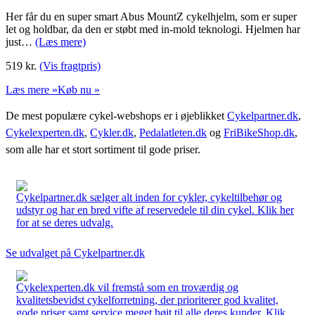
Her får du en super smart Abus MountZ cykelhjelm, som er super
let og holdbar, da den er støbt med in-mold teknologi. Hjelmen har
just…
(Læs mere)
519
kr.
(Vis fragtpris)
Læs mere »
Køb nu »
De mest populære cykel-webshops er i øjeblikket
Cykelpartner.dk
,
Cykelexperten.dk
,
Cykler.dk
,
Pedalatleten.dk
og
FriBikeShop.dk
,
som alle har et stort sortiment til gode priser.
Cykelpartner.dk sælger alt inden for cykler, cykeltilbehør og
udstyr og har en bred vifte af reservedele til din cykel. Klik her
for at se deres udvalg.
Se udvalget på Cykelpartner.dk
Cykelexperten.dk vil fremstå som en troværdig og
kvalitetsbevidst cykelforretning, der prioriterer god kvalitet,
gode priser samt service meget højt til alle deres kunder. Klik