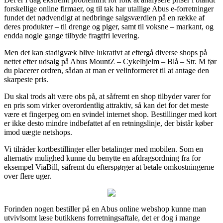
forskellige online firmaer, og til tak har utallige Abus e-forretninger
fundet det nødvendigt at nedbringe salgsværdien på en række af
deres produkter – til drenge og piger, samt til voksne – markant, og
endda nogle gange tilbyde fragtfri levering.
Men det kan stadigvæk blive lukrativt at eftergå diverse shops på
nettet efter udsalg på Abus MountZ – Cykelhjelm – Blå – Str. M før
du placerer ordren, sådan at man er velinformeret til at antage den
skarpeste pris.
Du skal trods alt være obs på, at såfremt en shop tilbyder varer for
en pris som virker overordentlig attraktiv, så kan det for det meste
være et fingerpeg om en svindel internet shop. Bestillinger med kort
er ikke desto mindre indbefattet af en retningslinje, der bistår køber
imod uægte netshops.
Vi tilråder kortbestillinger eller betalinger med mobilen. Som en
alternativ mulighed kunne du benytte en afdragsordning fra for
eksempel ViaBill, såfremt du efterspørger at betale omkostningerne
over flere uger.
Forinden nogen bestiller på en Abus online webshop kunne man
utvivlsomt læse butikkens forretningsaftale, det er dog i mange