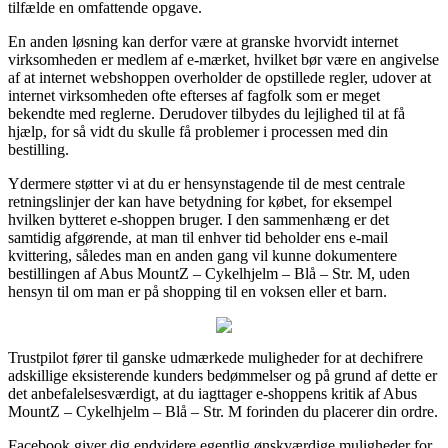
tilfælde en omfattende opgave.
En anden løsning kan derfor være at granske hvorvidt internet
virksomheden er medlem af e-mærket, hvilket bør være en angivelse
af at internet webshoppen overholder de opstillede regler, udover at
internet virksomheden ofte efterses af fagfolk som er meget
bekendte med reglerne. Derudover tilbydes du lejlighed til at få
hjælp, for så vidt du skulle få problemer i processen med din
bestilling.
Ydermere støtter vi at du er hensynstagende til de mest centrale
retningslinjer der kan have betydning for købet, for eksempel
hvilken bytteret e-shoppen bruger. I den sammenhæng er det
samtidig afgørende, at man til enhver tid beholder ens e-mail
kvittering, således man en anden gang vil kunne dokumentere
bestillingen af Abus MountZ – Cykelhjelm – Blå – Str. M, uden
hensyn til om man er på shopping til en voksen eller et barn.
Trustpilot fører til ganske udmærkede muligheder for at dechifrere
adskillige eksisterende kunders bedømmelser og på grund af dette er
det anbefalelsesværdigt, at du iagttager e-shoppens kritik af Abus
MountZ – Cykelhjelm – Blå – Str. M forinden du placerer din ordre.
Facebook giver dig endvidere egentlig ønskværdige muligheder for