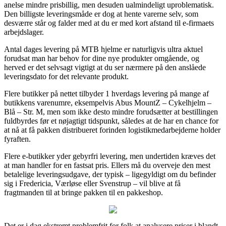
anelse mindre prisbillig, men desuden ualmindeligt uproblematisk.
Den billigste leveringsmåde er dog at hente varerne selv, som
desværre står og falder med at du er med kort afstand til e-firmaets
arbejdslager.
Antal dages levering på MTB hjelme er naturligvis ultra aktuel
forudsat man har behov for dine nye produkter omgående, og
herved er det selvsagt vigtigt at du ser nærmere på den anslåede
leveringsdato for det relevante produkt.
Flere butikker på nettet tilbyder 1 hverdags levering på mange af
butikkens varenumre, eksempelvis Abus MountZ – Cykelhjelm –
Blå – Str. M, men som ikke desto mindre forudsætter at bestillingen
fuldbyrdes før et nøjagtigt tidspunkt, således at de har en chance for
at nå at få pakken distribueret forinden logistikmedarbejderne holder
fyraften.
Flere e-butikker yder gebyrfri levering, men undertiden kræves det
at man handler for en fastsat pris. Ellers må du overveje den mest
betalelige leveringsudgave, der typisk – ligegyldigt om du befinder
sig i Fredericia, Værløse eller Svenstrup – vil blive at få
fragtmanden til at bringe pakken til en pakkeshop.
Det er i dag ekstremt problemfrit for folk at analysere priser i blandt