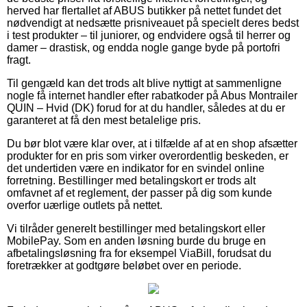
herved har flertallet af ABUS butikker på nettet fundet det
nødvendigt at nedsætte prisniveauet på specielt deres bedst
i test produkter – til juniorer, og endvidere også til herrer og
damer – drastisk, og endda nogle gange byde på portofri
fragt.
Til gengæld kan det trods alt blive nyttigt at sammenligne
nogle få internet handler efter rabatkoder på Abus Montrailer
QUIN – Hvid (DK) forud for at du handler, således at du er
garanteret at få den mest betalelige pris.
Du bør blot være klar over, at i tilfælde af at en shop afsætter
produkter for en pris som virker overordentlig beskeden, er
det undertiden være en indikator for en svindel online
forretning. Bestillinger med betalingskort er trods alt
omfavnet af et reglement, der passer på dig som kunde
overfor uærlige outlets på nettet.
Vi tilråder generelt bestillinger med betalingskort eller
MobilePay. Som en anden løsning burde du bruge en
afbetalingsløsning fra for eksempel ViaBill, forudsat du
foretrækker at godtgøre beløbet over en periode.