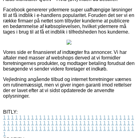
Facebook genererer ydermere super uafhængige løsninger
til at få indblik i e-handlens popularitet. Foruden det ser vi en
række firmaer på nettet som tilbyder kunderne at publicere
en bedømmelse af købsoplevelsen, hvilket ydermere må
tages i brug til at få et indblik i tilfredsheden hos kunderne.
Vores side er finansieret af indtægter fra annoncer. Vi har
aftaler med masser af webshops derved at vi formidler
forretningernes produkter, og modtager betaling forudsat den
besøgende vi sender videre foretager et indkøb.
Vejledning angående tilbud og internet forretninger værnes
om rutinemæssigt, men vi giver ingen garanti imod rettelser
der er lavet efter at vi sidst opdaterede de anvendte
oplysninger.
BITLY:
1
1
1
1
1
1
1
1
1
1
1
1
1
1
1
1
1
1
1
1
1
1
1
1
1
1
1
1
1
1
1
1
1
1
1
1
1
1
1
1
1
1
1
1
1
1
1
1
1
1
1
1
1
1
1
1
1
1
1
1
1
1
1
1
1
1
1
1
1
1
1
1
1
1
1
1
1
1
1
1
1
1
1
1
1
1
1
1
1
1
1
1
1
1
1
1
1
1
1
1