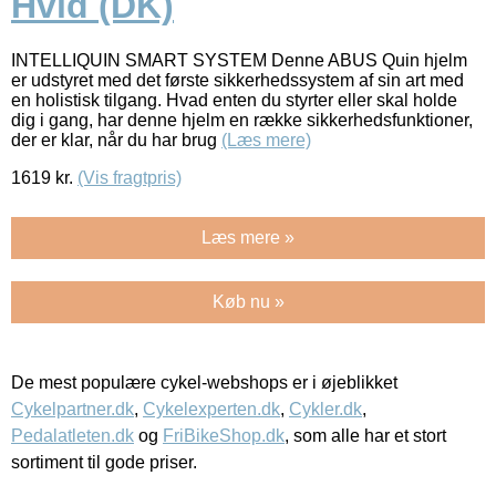
Hvid (DK)
INTELLIQUIN SMART SYSTEM Denne ABUS Quin hjelm
er udstyret med det første sikkerhedssystem af sin art med
en holistisk tilgang. Hvad enten du styrter eller skal holde
dig i gang, har denne hjelm en række sikkerhedsfunktioner,
der er klar, når du har brug
(Læs mere)
1619
kr.
(Vis fragtpris)
Læs mere »
Køb nu »
De mest populære cykel-webshops er i øjeblikket
Cykelpartner.dk
,
Cykelexperten.dk
,
Cykler.dk
,
Pedalatleten.dk
og
FriBikeShop.dk
, som alle har et stort
sortiment til gode priser.