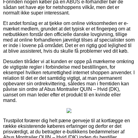
Forinden nogen køber på en ABUS e-forhandler bør de
sådan set have øje for netshoppens vilkår, men det er
normalt ikke super interessant.
Et andet forslag er at tjekke om online virksomheden er e-
mærket medlem, grundet at det typisk er et fingerpeg om at
netbutikken forstår den officielle danske lovgivning, tillige
med at online forhandleren jævnligt tilses af specialister som
er inde i lovene på området. Det er en rigtig god lejlighed til
at blive assisteret, hvis du skulle få problemer ved dit køb.
Desuden tilråder vi at kunden er oppe på mærkerne omkring
de vigtigste regler i forbindelse med bestillingen, for
eksempel hvilken returrettighed internet shoppen anvender. I
relation til det er det samtidig vigtigt, at man permanent
opbevarer sin ordrekvittering, således man i fremtiden kan
påvise sin ordre af Abus Montrailer QUIN – Hvid (DK),
uanset om man leder efter et produkt til en kvinde eller
mand.
Trustpilot forærer dig helt pæne genveje til at kortlægge en
række eksisterende køberes erfaringer og derfor er det
prisværdigt, at du betragter e-butikkens bedømmelser af
Abus Montrailer QUIN – Hvid (DK) inden du bestiller.