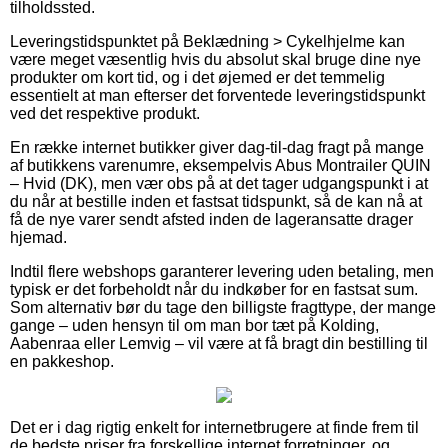
tilholdssted.
Leveringstidspunktet på Beklædning > Cykelhjelme kan
være meget væsentlig hvis du absolut skal bruge dine nye
produkter om kort tid, og i det øjemed er det temmelig
essentielt at man efterser det forventede leveringstidspunkt
ved det respektive produkt.
En række internet butikker giver dag-til-dag fragt på mange
af butikkens varenumre, eksempelvis Abus Montrailer QUIN
– Hvid (DK), men vær obs på at det tager udgangspunkt i at
du når at bestille inden et fastsat tidspunkt, så de kan nå at
få de nye varer sendt afsted inden de lageransatte drager
hjemad.
Indtil flere webshops garanterer levering uden betaling, men
typisk er det forbeholdt når du indkøber for en fastsat sum.
Som alternativ bør du tage den billigste fragttype, der mange
gange – uden hensyn til om man bor tæt på Kolding,
Aabenraa eller Lemvig – vil være at få bragt din bestilling til
en pakkeshop.
Det er i dag rigtig enkelt for internetbrugere at finde frem til
de bedste priser fra forskellige internet forretninger, og