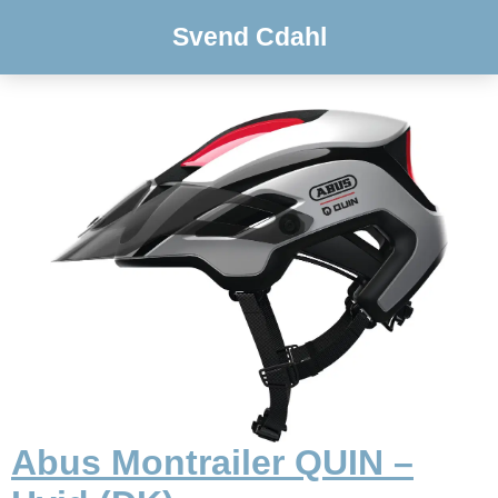
Svend Cdahl
Abus Montrailer QUIN –