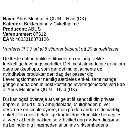
Navn:
Abus Montrailer QUIN – Hvid (DK)
Kategori:
Beklædning > Cykelhjelme
Producent:
ABUS
Varenummer:
87312
EAN:
4003318873126
Vurderet til
3.7
ud af 5 stjerner baseret på
20
anmeldelser
De fleste online butikker tilbyder nu en lang række
forskellige leveringsmodeller. Det mest almindelige er nu om
dage pakkeshops, som gør det muligt at hente de
nyindkøbte produkter den dag der passer dig.
Leveringsformen er nemlig særdeles enkel, samt mange
gange endda den mindst kostelige leveringsmetode ved køb
af Abus Montrailer QUIN – Hvid (DK).
Du kan også overveje at vælge at få sendt til din private
bopæl eller ud til din arbejdsplads. Muligheden bliver
desværre en smule dyrere, men på den anden side vældig
enkel. Den mest betalelige fragtmetode kan ikke benægtes
at være at hente pakken selv, hvilket dog nødvendiggør at
du befinder dig i nærheden af online virksomhedens