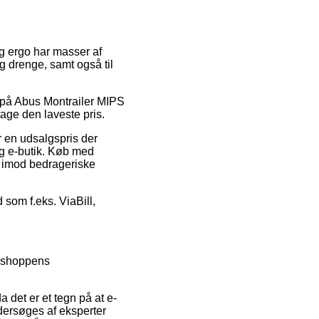
 og ergo har masser af
og drenge, samt også til
g på Abus Montrailer MIPS
tage den laveste pris.
r en udsalgspris der
g e-butik. Køb med
r imod bedrageriske
d som f.eks. ViaBill,
ebshoppens
 det er et tegn på at e-
dersøges af eksperter