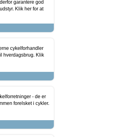
 derfor garantere god
dstyr. Klik her for at
erne cykelforhandler
til hverdagsbrug. Klik
lforretninger - de er
mmen forelsket i cykler.