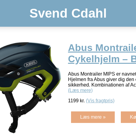
Svend Cdahl
Abus Montrail
Cykelhjelm – Bl
Abus Montrailer MIPS er navnet
Hjelmen fra Abus giver dig den
sikkerhed. Kombinationen af 
(Læs mere)
1199
kr.
(Vis fragtpris)
Læs mere »
Kø