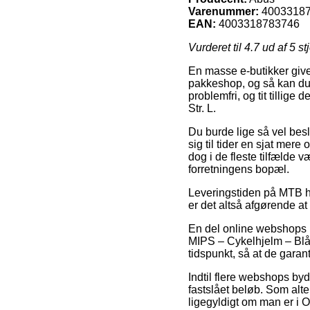
Varenummer:
4003318
EAN:
4003318783746
Vurderet til
4.7
ud af 5 st
En masse e-butikker giver
pakkeshop, og så kan du 
problemfri, og tit tillig
Str. L.
Du burde lige så vel besl
sig til tider en sjat me
dog i de fleste tilfælde v
forretningens bopæl.
Leveringstiden på MTB hje
er det altså afgørende a
En del online webshops l
MIPS – Cykelhjelm – Blå –
tidspunkt, så at de garan
Indtil flere webshops byd
fastslået beløb. Som alt
ligegyldigt om man er i Od