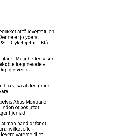
ikket at få leveret til en
Denne er jo yderst
MIPS – Cykelhjelm – Blå –
jdsplads. Muligheden viser
tkøbte fragtmetode vil
dig lige ved e-
n fluks, så af den grund
vare.
pelvis Abus Montrailer
inden et besluttet
rager hjemad.
 at man handler for et
, hvilket ofte –
levere varerne til et