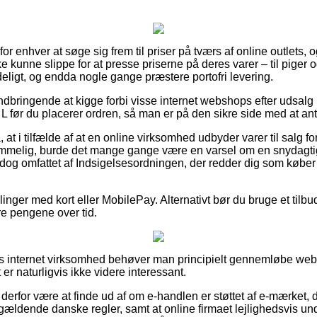
for enhver at søge sig frem til priser på tværs af online outlets,
ke kunne slippe for at presse priserne på deres varer – til piger 
ligt, og endda nogle gange præstere portofri levering.
indbringende at kigge forbi visse internet webshops efter udsal
 L før du placerer ordren, så man er på den sikre side med at an
at i tilfælde af at en online virksomhed udbyder varer til salg fo
ommelig, burde det mange gange være en varsel om en snydagti
dog omfattet af Indsigelsesordningen, der redder dig som købe
llinger med kort eller MobilePay. Alternativt bør du bruge et tilbu
are pengene over tid.
bus internet virksomhed behøver man principielt gennemløbe w
 er naturligvis ikke videre interessant.
rfor være at finde ud af om e-handlen er støttet af e-mærket, da
ldende danske regler, samt at online firmaet lejlighedsvis un