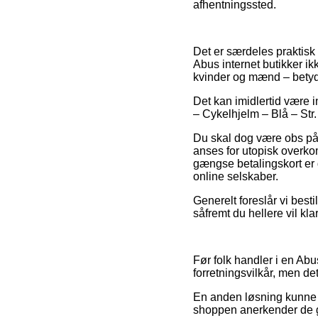
afhentningssted.
Det er særdeles praktisk 
Abus internet butikker ik
kvinder og mænd – betyde
Det kan imidlertid være 
– Cykelhjelm – Blå – Str.
Du skal dog være obs på, 
anses for utopisk overk
gængse betalingskort er 
online selskaber.
Generelt foreslår vi besti
såfremt du hellere vil kl
Før folk handler i en A
forretningsvilkår, men det
En anden løsning kunne de
shoppen anerkender de gæ