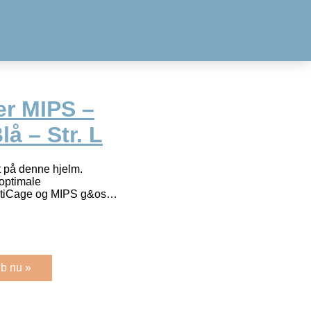
er MIPS –
å – Str. L
 på denne hjelm.
 optimale
ActiCage og MIPS g&os…
b nu »