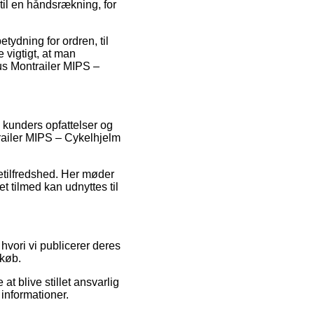
il en håndsrækning, for
tydning for ordren, til
 vigtigt, at man
bus Montrailer MIPS –
 kunders opfattelser og
trailer MIPS – Cykelhjelm
detilfredshed. Her møder
t tilmed kan udnyttes til
 hvori vi publicerer deres
 køb.
t blive stillet ansvarlig
 informationer.