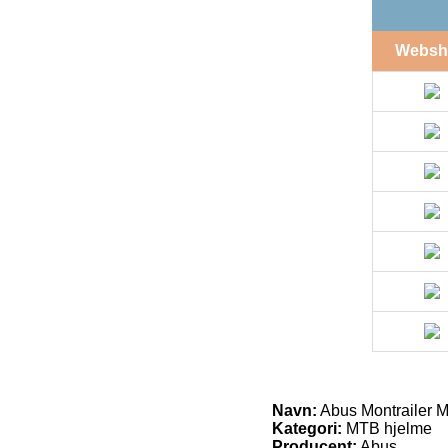
Websh
Navn:
Abus Montrailer MI
Kategori:
MTB hjelme
Producent:
Abus