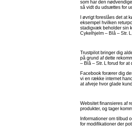
som har den nødvendige 
så vidt du udsættes for u
I øvrigt foreslåes det at
eksempel hvilken returpol
stadigvæk beholder sin k
Cykelhjelm – Blå – Str. 
Trustpilot bringer dig a
på grund af dette rekomm
– Blå – Str. L forud for a
Facebook forærer dig desu
vi en række internet hand
at afveje hvor glade kund
Websitet finansieres af r
produkter, og tager komm
Informationer om tilbud o
for modifikationer der po