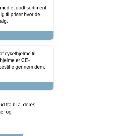
 med et godt sortiment
g til priser hvor de
alg.
f cykelhjelme til
lhjelme er CE-
 bestille gennem dem.
 fra bl.a. deres
mer og