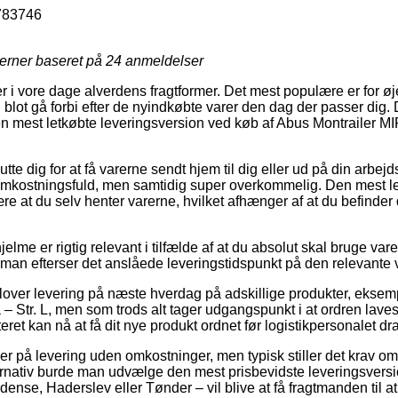
783746
jerner baseret på
24
anmeldelser
 i vore dage alverdens fragtformer. Det mest populære er for øjebl
blot gå forbi efter de nyindkøbte varer den dag der passer dig. 
e den mest letkøbte leveringsversion ved køb af Abus Montrailer 
utte dig for at få varerne sendt hjem til dig eller ud på din arbe
re omkostningsfuld, men samtidig super overkommelig. Den mest le
ære at du selv henter varerne, hvilket afhænger af at du befinder 
lme er rigtig relevant i tilfælde af at du absolut skal bruge vare
t man efterser det anslåede leveringstidspunkt på den relevante 
over levering på næste hverdag på adskillige produkter, eksem
 Str. L, men som trods alt tager udgangspunkt i at ordren laves 
teret kan nå at få dit nye produkt ordnet før logistikpersonalet d
er på levering uden omkostninger, men typisk stiller det krav om
ernativ burde man udvælge den mest prisbevidste leveringsversion
ense, Haderslev eller Tønder – vil blive at få fragtmanden til at 