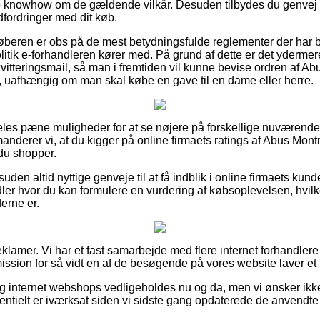
knowhow om de gældende vilkår. Desuden tilbydes du genvej t
dfordringer med dit køb.
 køberen er obs på de mest betydningsfulde reglementer der har be
itik e-forhandleren kører med. På grund af dette er det ydermere
vitteringsmail, så man i fremtiden vil kunne bevise ordren af A
L, uafhængig om man skal købe en gave til en dame eller herre.
ldeles pæne muligheder for at se nøjere på forskellige nuværende
anderer vi, at du kigger på online firmaets ratings af Abus Mon
t du shopper.
den altid nyttige genveje til at få indblik i online firmaets kun
ler hvor du kan formulere en vurdering af købsoplevelsen, hvilke
erne er.
eklamer. Vi har et fast samarbejde med flere internet forhandlere
ission for så vidt en af de besøgende på vores website laver et
g internet webshops vedligeholdes nu og da, men vi ønsker ikke a
tentielt er iværksat siden vi sidste gang opdaterede de anvendte