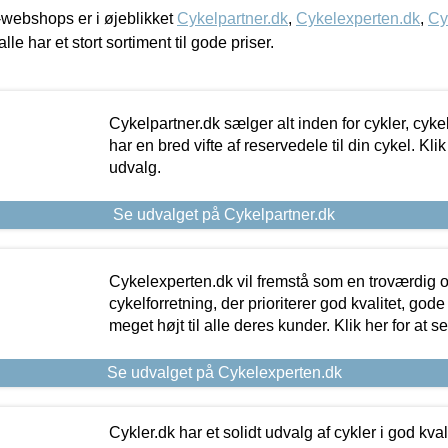
webshops er i øjeblikket
Cykelpartner.dk
,
Cykelexperten.dk
,
Cy
alle har et stort sortiment til gode priser.
Cykelpartner.dk sælger alt inden for cykler, cyke
har en bred vifte af reservedele til din cykel. Klik
udvalg.
Se udvalget på Cykelpartner.dk
Cykelexperten.dk vil fremstå som en troværdig o
cykelforretning, der prioriterer god kvalitet, god
meget højt til alle deres kunder. Klik her for at s
Se udvalget på Cykelexperten.dk
Cykler.dk har et solidt udvalg af cykler i god kvalit