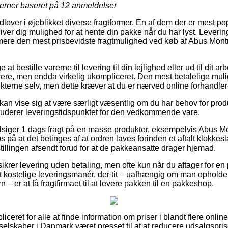
jerner baseret på
12
anmeldelser
udlover i øjeblikket diverse fragtformer. En af dem der er mest po
ver dig mulighed for at hente din pakke når du har lyst. Levering
mere den mest prisbevidste fragtmulighed ved køb af Abus Montr
at bestille varerne til levering til din lejlighed eller ud til dit a
rere, men endda virkelig ukompliceret. Den mest betalelige muli
kterne selv, men dette kræver at du er nærved online forhandle
n vise sig at være særligt væsentlig om du har behov for produ
 studerer leveringstidspunktet for den vedkommende vare.
tilsiger 1 dags fragt på en masse produkter, eksempelvis Abus M
 på at det betinges af at ordren laves forinden et aftalt klokkesl
stillingen afsendt forud for at de pakkeansatte drager hjemad.
 sikrer levering uden betaling, men ofte kun når du aftager for 
kostelige leveringsmanér, der tit – uafhængig om man opholder
 – er at få fragtfirmaet til at levere pakken til en pakkeshop.
iceret for alle at finde information om priser i blandt flere onli
et selskaber i Danmark været presset til at at reducere udsalgspri