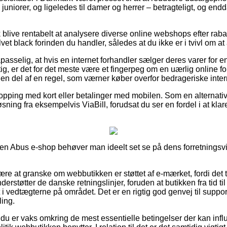
til juniorer, og ligeledes til damer og herrer – betragteligt, og 
 blive rentabelt at analysere diverse online webshops efter rab
et black forinden du handler, således at du ikke er i tvivl om at 
asselig, at hvis en internet forhandler sælger deres varer for en
, er det for det meste være et fingerpeg om en uærlig online fo
 en del af en regel, som værner køber overfor bedrageriske inter
shopping med kort eller betalinger med mobilen. Som en alternat
ning fra eksempelvis ViaBill, forudsat du ser en fordel i at kla
 en Abus e-shop behøver man ideelt set se på dens forretningsvil
e at granske om webbutikken er støttet af e-mærket, fordi det t
rstøtter de danske retningslinjer, foruden at butikken fra tid ti
 i vedtægterne på området. Det er en rigtig god genvej til support,
ling.
 du er vaks omkring de mest essentielle betingelser der kan influ