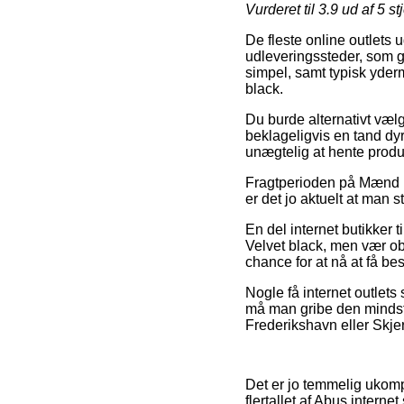
Vurderet til
3.9
ud af 5 st
De fleste online outlets 
udleveringssteder, som gi
simpel, samt typisk yder
black.
Du burde alternativt vælge 
beklageligvis en tand dy
unægtelig at hente produ
Fragtperioden på Mænd ka
er det jo aktuelt at man
En del internet butikker 
Velvet black, men vær obs
chance for at nå at få be
Nogle få internet outlets
må man gribe den mindst 
Frederikshavn eller Skjern
Det er jo temmelig ukompl
flertallet af Abus intern