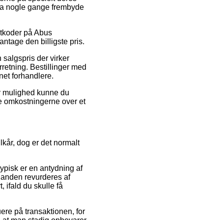
endda nogle gange frembyde
atkoder på Abus
antage den billigste pris.
 salgspris der virker
rretning. Bestillinger med
net forhandlere.
iv mulighed kunne du
re omkostningerne over et
kår, dog er det normalt
ypisk er en antydning af
l anden revurderes af
 ifald du skulle få
ere på transaktionen, for