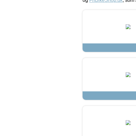
og
FriBikeShop.dk
, som 