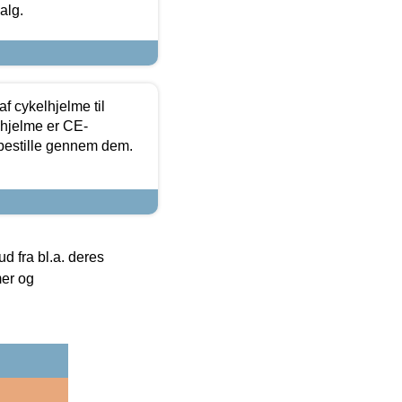
alg.
f cykelhjelme til
lhjelme er CE-
 bestille gennem dem.
 fra bl.a. deres
mer og