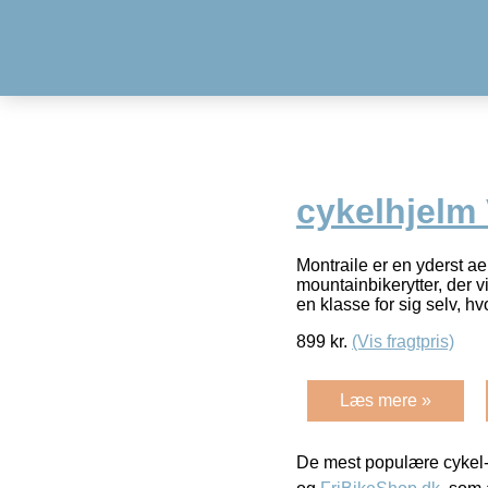
cykelhjelm 
Montraile er en yderst a
mountainbikerytter, der 
en klasse for sig selv, h
899
kr.
(Vis fragtpris)
Læs mere »
De mest populære cykel-