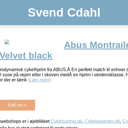
Svend Cdahl
Abus Montrail
Velvet black
erodynamisk cykelhjelm fra ABUS.Â En perfekt match til enhver
vil suse på vejen eller i skoven medÂ en hjelm i verdensklasse. 
vor der er tænk
(Læs mere)
Køb nu »
webshops er i øjeblikket
Cykelpartner.dk
,
Cykelexperten.dk
,
Cy