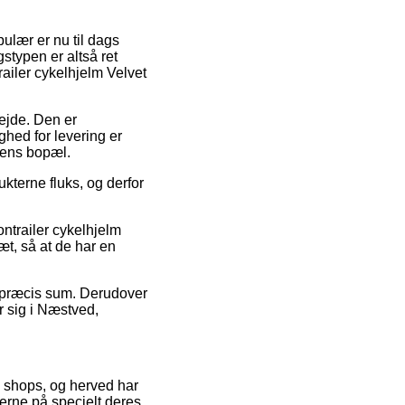
pulær er nu til dags
stypen er altså ret
ailer cykelhjelm Velvet
rbejde. Den er
ghed for levering er
rens bopæl.
kterne fluks, og derfor
ontrailer cykelhjelm
æt, så at de har en
en præcis sum. Derudover
 sig i Næstved,
ne shops, og herved har
serne på specielt deres