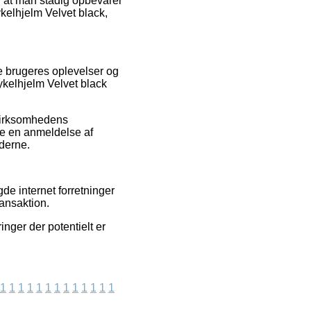
gt, at man stadig opbevarer
ykelhjelm Velvet black,
de brugeres oplevelser og
cykelhjelm Velvet black
 virksomhedens
te en anmeldelse af
nderne.
e internet forretninger
ransaktion.
nger der potentielt er
1
1
1
1
1
1
1
1
1
1
1
1
1