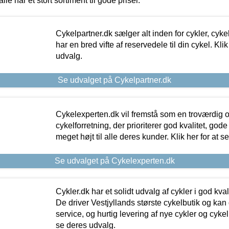
alle har et stort sortiment til gode priser.
Cykelpartner.dk sælger alt inden for cykler, cyke
har en bred vifte af reservedele til din cykel. Klik
udvalg.
Se udvalget på Cykelpartner.dk
Cykelexperten.dk vil fremstå som en troværdig o
cykelforretning, der prioriterer god kvalitet, god
meget højt til alle deres kunder. Klik her for at s
Se udvalget på Cykelexperten.dk
Cykler.dk har et solidt udvalg af cykler i god kvalit
De driver Vestjyllands største cykelbutik og kan
service, og hurtig levering af nye cykler og cykelu
se deres udvalg.