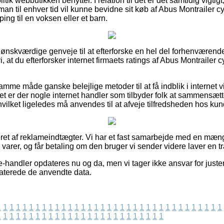
tik webbutikken benytter. I relation til det er det samtidig vigti
an til enhver tid vil kunne bevidne sit køb af Abus Montrailer c
ng til en voksen eller et barn.
e ønskværdige genveje til at efterforske en hel del forhenværen
at du efterforsker internet firmaets ratings af Abus Montrailer 
me måde ganske belejlige metoder til at få indblik i internet
t er der nogle internet handler som tilbyder folk at sammensæt
vilket ligeledes må anvendes til at afveje tilfredsheden hos ku
et af reklameindtægter. Vi har et fast samarbejde med en mængd
varer, og får betaling om den bruger vi sender videre laver en t
-handler opdateres nu og da, men vi tager ikke ansvar for justeri
daterede de anvendte data.
1
1
1
1
1
1
1
1
1
1
1
1
1
1
1
1
1
1
1
1
1
1
1
1
1
1
1
1
1
1
1
1
1
1
1
1
1
1
1
1
1
1
1
1
1
1
1
1
1
1
1
1
1
1
1
1
1
1
1
1
1