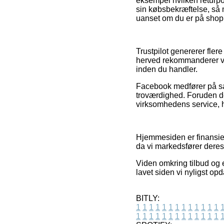
eksempel hvilken returpoli
sin købsbekræftelse, så m
uanset om du er på shoppi
Trustpilot genererer fler
herved rekommanderer vi, 
inden du handler.
Facebook medfører på sam
troværdighed. Foruden de
virksomhedens service, h
Hjemmesiden er finansier
da vi markedsfører deres 
Viden omkring tilbud og e
lavet siden vi nyligst op
BITLY:
1
1
1
1
1
1
1
1
1
1
1
1
1
1
1
1
1
1
1
1
1
1
1
1
1
1