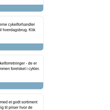
erne cykelforhandler
til hverdagsbrug. Klik
lforretninger - de er
mmen forelsket i cykler.
 med et godt sortiment
g til priser hvor de