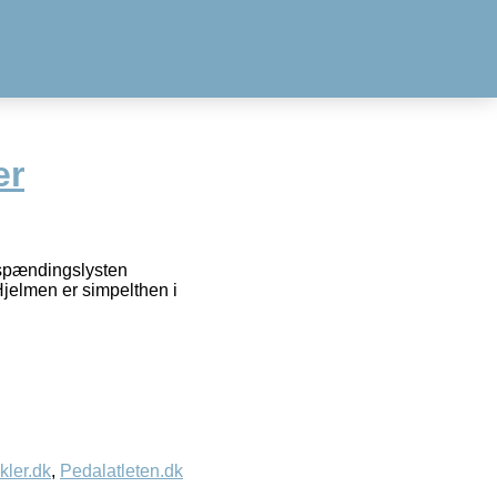
er
 spændingslysten
Hjelmen er simpelthen i
kler.dk
,
Pedalatleten.dk