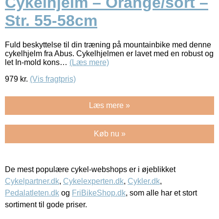
Cykelhjelm – Orange/sort –
Str. 55-58cm
Fuld beskyttelse til din træning på mountainbike med denne
cykelhjelm fra Abus. Cykelhjelmen er lavet med en robust og
let In-mold kons…
(Læs mere)
979
kr.
(Vis fragtpris)
Læs mere »
Køb nu »
De mest populære cykel-webshops er i øjeblikket
Cykelpartner.dk
,
Cykelexperten.dk
,
Cykler.dk
,
Pedalatleten.dk
og
FriBikeShop.dk
, som alle har et stort
sortiment til gode priser.