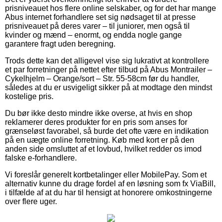
prisniveauet hos flere online selskaber, og for det har mange
Abus internet forhandlere set sig nødsaget til at presse
prisniveauet på deres varer – til juniorer, men også til
kvinder og mænd – enormt, og endda nogle gange
garantere fragt uden beregning.
Trods dette kan det alligevel vise sig lukrativt at kontrollere
et par forretninger på nettet efter tilbud på Abus Montrailer –
Cykelhjelm – Orange/sort – Str. 55-58cm før du handler,
således at du er usvigeligt sikker på at modtage den mindst
kostelige pris.
Du bør ikke desto mindre ikke overse, at hvis en shop
reklamerer deres produkter for en pris som anses for
grænseløst favorabel, så burde det ofte være en indikation
på en uægte online forretning. Køb med kort er på den
anden side omsluttet af et lovbud, hvilket redder os imod
falske e-forhandlere.
Vi foreslår generelt kortbetalinger eller MobilePay. Som et
alternativ kunne du drage fordel af en løsning som fx ViaBill,
i tilfælde af at du har til hensigt at honorere omkostningerne
over flere uger.