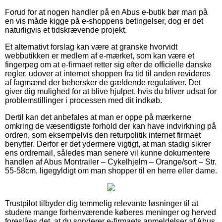
Forud for at nogen handler på en Abus e-butik bør man på
en vis måde kigge på e-shoppens betingelser, dog er det
naturligvis et tidskrævende projekt.
Et alternativt forslag kan være at granske hvorvidt
webbutikken er medlem af e-mærket, som kan være et
fingerpeg om at e-firmaet retter sig efter de officielle danske
regler, udover at internet shoppen fra tid til anden revideres
af fagmænd der behersker de gældende regulativer. Det
giver dig mulighed for at blive hjulpet, hvis du bliver udsat for
problemstillinger i processen med dit indkøb.
Dertil kan det anbefales at man er oppe på mærkerne
omkring de væsentligste forhold der kan have indvirkning på
ordren, som eksempelvis den returpolitik internet firmaet
benytter. Derfor er det ydermere vigtigt, at man stadig sikrer
ens ordremail, således man senere vil kunne dokumentere
handlen af Abus Montrailer – Cykelhjelm – Orange/sort – Str.
55-58cm, ligegyldigt om man shopper til en herre eller dame.
Trustpilot tilbyder dig temmelig relevante løsninger til at
studere mange forhenværende køberes meninger og herved
foreslåes det, at du sonderer e-firmaets anmeldelser af Abus