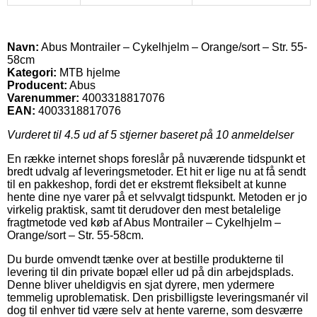
Navn:
Abus Montrailer – Cykelhjelm – Orange/sort – Str. 55-
58cm
Kategori:
MTB hjelme
Producent:
Abus
Varenummer:
4003318817076
EAN:
4003318817076
Vurderet til
4.5
ud af 5 stjerner baseret på
10
anmeldelser
En række internet shops foreslår på nuværende tidspunkt et
bredt udvalg af leveringsmetoder. Et hit er lige nu at få sendt
til en pakkeshop, fordi det er ekstremt fleksibelt at kunne
hente dine nye varer på et selvvalgt tidspunkt. Metoden er jo
virkelig praktisk, samt tit derudover den mest betalelige
fragtmetode ved køb af Abus Montrailer – Cykelhjelm –
Orange/sort – Str. 55-58cm.
Du burde omvendt tænke over at bestille produkterne til
levering til din private bopæl eller ud på din arbejdsplads.
Denne bliver uheldigvis en sjat dyrere, men ydermere
temmelig uproblematisk. Den prisbilligste leveringsmanér vil
dog til enhver tid være selv at hente varerne, som desværre