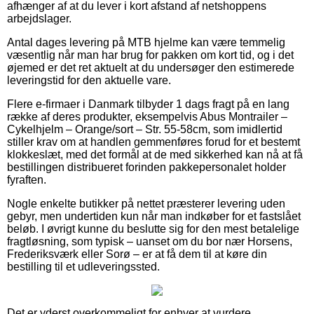
afhænger af at du lever i kort afstand af netshoppens
arbejdslager.
Antal dages levering på MTB hjelme kan være temmelig
væsentlig når man har brug for pakken om kort tid, og i det
øjemed er det ret aktuelt at du undersøger den estimerede
leveringstid for den aktuelle vare.
Flere e-firmaer i Danmark tilbyder 1 dags fragt på en lang
række af deres produkter, eksempelvis Abus Montrailer –
Cykelhjelm – Orange/sort – Str. 55-58cm, som imidlertid
stiller krav om at handlen gemmenføres forud for et bestemt
klokkeslæt, med det formål at de med sikkerhed kan nå at få
bestillingen distribueret forinden pakkepersonalet holder
fyraften.
Nogle enkelte butikker på nettet præsterer levering uden
gebyr, men undertiden kun når man indkøber for et fastslået
beløb. I øvrigt kunne du beslutte sig for den mest betalelige
fragtløsning, som typisk – uanset om du bor nær Horsens,
Frederiksværk eller Sorø – er at få dem til at køre din
bestilling til et udleveringssted.
Det er yderst overkommeligt for enhver at vurdere