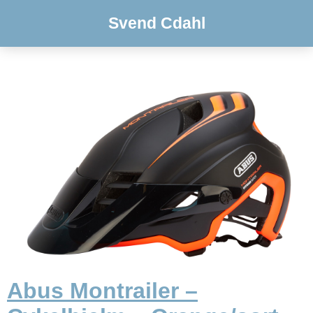
Svend Cdahl
Abus Montrailer –