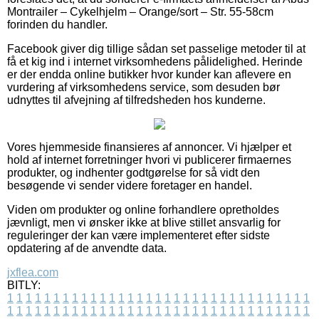
Montrailer – Cykelhjelm – Orange/sort – Str. 55-58cm
forinden du handler.
Facebook giver dig tillige sådan set passelige metoder til at
få et kig ind i internet virksomhedens pålidelighed. Herinde
er der endda online butikker hvor kunder kan aflevere en
vurdering af virksomhedens service, som desuden bør
udnyttes til afvejning af tilfredsheden hos kunderne.
Vores hjemmeside finansieres af annoncer. Vi hjælper et
hold af internet forretninger hvori vi publicerer firmaernes
produkter, og indhenter godtgørelse for så vidt den
besøgende vi sender videre foretager en handel.
Viden om produkter og online forhandlere opretholdes
jævnligt, men vi ønsker ikke at blive stillet ansvarlig for
reguleringer der kan være implementeret efter sidste
opdatering af de anvendte data.
jxflea.com
BITLY:
1
1
1
1
1
1
1
1
1
1
1
1
1
1
1
1
1
1
1
1
1
1
1
1
1
1
1
1
1
1
1
1
1
1
1
1
1
1
1
1
1
1
1
1
1
1
1
1
1
1
1
1
1
1
1
1
1
1
1
1
1
1
1
1
1
1