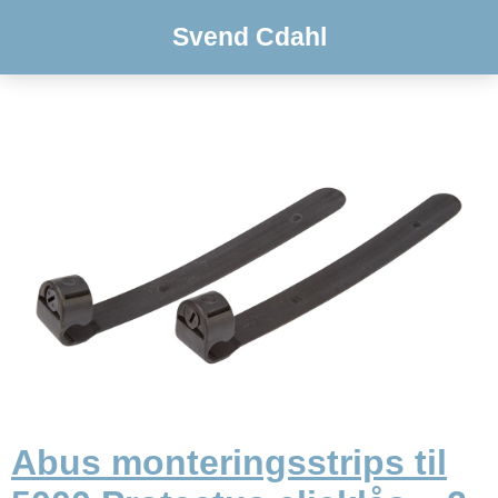
Svend Cdahl
Abus monteringsstrips til