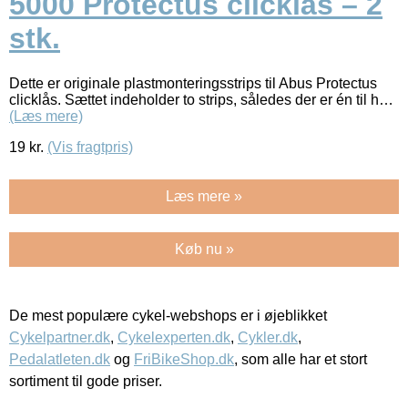
5000 Protectus clicklås – 2
stk.
Dette er originale plastmonteringsstrips til Abus Protectus
clicklås. Sættet indeholder to strips, således der er én til h…
(Læs mere)
19
kr.
(Vis fragtpris)
Læs mere »
Køb nu »
De mest populære cykel-webshops er i øjeblikket
Cykelpartner.dk
,
Cykelexperten.dk
,
Cykler.dk
,
Pedalatleten.dk
og
FriBikeShop.dk
, som alle har et stort
sortiment til gode priser.