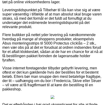
tæt på online virksomhedens lager.
Leveringstidspunktet på Tilbehør til lås kan vise sig at være
super væsentlig i tilfælde af at man absolut skal bruge varen
straks, så med det formål er det fuldt ud fornuftigt at du
undersøger det estimerede leveringstidspunkt på det
relevante produkt.
Flere butikker på nettet yder levering på næstkommende
hverdag på mange af shoppens produkter, eksempelvis
Abus monteringsstrips til 5000 Protectus clicklås – 2 stk.,
men vær obs på at det er forudsat at ordren indsendes forud
for et aftalt klokkeslæt, sådan at de har en chance for at nå at
få bestillingen pakket forinden de lageransatte holder
fyraften.
Visse internet foretagender tilbyder gebyrfri levering, men
oftest er det kun gældende hvis der bestilles for et bestemt
beløb. Ellers bør man snuppe den mest betalelige fragttype,
der tit – uafhængig om du bor i Fredericia, Skive eller Struer
– vil være at få fragtfirmaet til at køre din bestilling til en
pakkeshop.
Det er efterhånden i høj grad ukompliceret for alle at finde