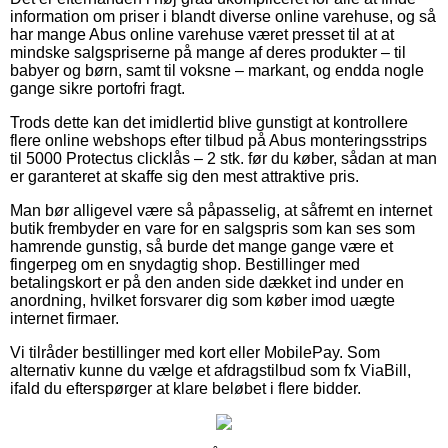
information om priser i blandt diverse online varehuse, og så
har mange Abus online varehuse været presset til at at
mindske salgspriserne på mange af deres produkter – til
babyer og børn, samt til voksne – markant, og endda nogle
gange sikre portofri fragt.
Trods dette kan det imidlertid blive gunstigt at kontrollere
flere online webshops efter tilbud på Abus monteringsstrips
til 5000 Protectus clicklås – 2 stk. før du køber, sådan at man
er garanteret at skaffe sig den mest attraktive pris.
Man bør alligevel være så påpasselig, at såfremt en internet
butik frembyder en vare for en salgspris som kan ses som
hamrende gunstig, så burde det mange gange være et
fingerpeg om en snydagtig shop. Bestillinger med
betalingskort er på den anden side dækket ind under en
anordning, hvilket forsvarer dig som køber imod uægte
internet firmaer.
Vi tilråder bestillinger med kort eller MobilePay. Som
alternativ kunne du vælge et afdragstilbud som fx ViaBill,
ifald du efterspørger at klare beløbet i flere bidder.