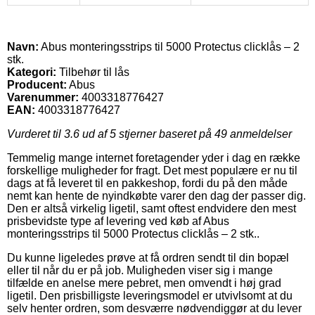
Navn:
Abus monteringsstrips til 5000 Protectus clicklås – 2
stk.
Kategori:
Tilbehør til lås
Producent:
Abus
Varenummer:
4003318776427
EAN:
4003318776427
Vurderet til
3.6
ud af 5 stjerner baseret på
49
anmeldelser
Temmelig mange internet foretagender yder i dag en række
forskellige muligheder for fragt. Det mest populære er nu til
dags at få leveret til en pakkeshop, fordi du på den måde
nemt kan hente de nyindkøbte varer den dag der passer dig.
Den er altså virkelig ligetil, samt oftest endvidere den mest
prisbevidste type af levering ved køb af Abus
monteringsstrips til 5000 Protectus clicklås – 2 stk..
Du kunne ligeledes prøve at få ordren sendt til din bopæl
eller til når du er på job. Muligheden viser sig i mange
tilfælde en anelse mere pebret, men omvendt i høj grad
ligetil. Den prisbilligste leveringsmodel er utvivlsomt at du
selv henter ordren, som desværre nødvendiggør at du lever