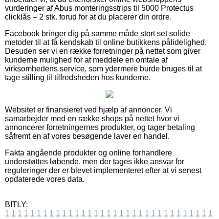
vurderinger af Abus monteringsstrips til 5000 Protectus
clicklås – 2 stk. forud for at du placerer din ordre.
Facebook bringer dig på samme måde stort set solide
metoder til at få kendskab til online butikkens pålidelighed.
Desuden ser vi en række forretninger på nettet som giver
kunderne mulighed for at meddele en omtale af
virksomhedens service, som ydermere burde bruges til at
tage stilling til tilfredsheden hos kunderne.
Websitet er finansieret ved hjælp af annoncer. Vi
samarbejder med en række shops på nettet hvor vi
annoncerer forretningernes produkter, og tager betaling
såfremt en af vores besøgende laver en handel.
Fakta angående produkter og online forhandlere
understøttes løbende, men der tages ikke ansvar for
reguleringer der er blevet implementeret efter at vi senest
opdaterede vores data.
BITLY:
1
1
1
1
1
1
1
1
1
1
1
1
1
1
1
1
1
1
1
1
1
1
1
1
1
1
1
1
1
1
1
1
1