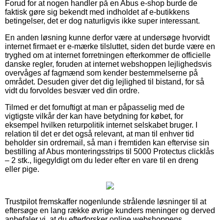
Forud for at nogen handler på en Abus e-shop burde de
faktisk gøre sig bekendt med indholdet af e-butikkens
betingelser, det er dog naturligvis ikke super interessant.
En anden løsning kunne derfor være at undersøge hvorvidt
internet firmaet er e-mærke tilsluttet, siden det burde være en
tryghed om at internet forretningen efterkommer de officielle
danske regler, foruden at internet webshoppen lejlighedsvis
overvåges af fagmænd som kender bestemmelserne på
området. Desuden giver det dig lejlighed til bistand, for så
vidt du forvoldes besvær ved din ordre.
Tilmed er det fornuftigt at man er påpasselig med de
vigtigste vilkår der kan have betydning for købet, for
eksempel hvilken returpolitik internet selskabet bruger. I
relation til det er det også relevant, at man til enhver tid
beholder sin ordremail, så man i fremtiden kan eftervise sin
bestilling af Abus monteringsstrips til 5000 Protectus clicklås
– 2 stk., ligegyldigt om du leder efter en vare til en dreng
eller pige.
Trustpilot fremskaffer nogenlunde strålende løsninger til at
eftersøge en lang række øvrige kunders meninger og derved
anbefaler vi, at du efterforsker online webshoppens