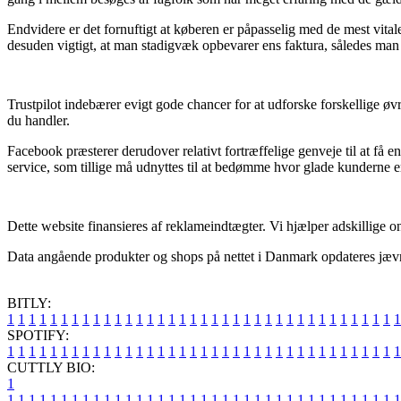
Endvidere er det fornuftigt at køberen er påpasselig med de mest vital
desuden vigtigt, at man stadigvæk opbevarer ens faktura, således man n
Trustpilot indebærer evigt gode chancer for at udforske forskellige øv
du handler.
Facebook præsterer derudover relativt fortræffelige genveje til at f
service, som tillige må udnyttes til at bedømme hvor glade kunderne e
Dette website finansieres af reklameindtægter. Vi hjælper adskillige o
Data angående produkter og shops på nettet i Danmark opdateres jævnli
BITLY:
1
1
1
1
1
1
1
1
1
1
1
1
1
1
1
1
1
1
1
1
1
1
1
1
1
1
1
1
1
1
1
1
1
1
1
1
1
SPOTIFY:
1
1
1
1
1
1
1
1
1
1
1
1
1
1
1
1
1
1
1
1
1
1
1
1
1
1
1
1
1
1
1
1
1
1
1
1
1
CUTTLY BIO:
1
1
1
1
1
1
1
1
1
1
1
1
1
1
1
1
1
1
1
1
1
1
1
1
1
1
1
1
1
1
1
1
1
1
1
1
1
1