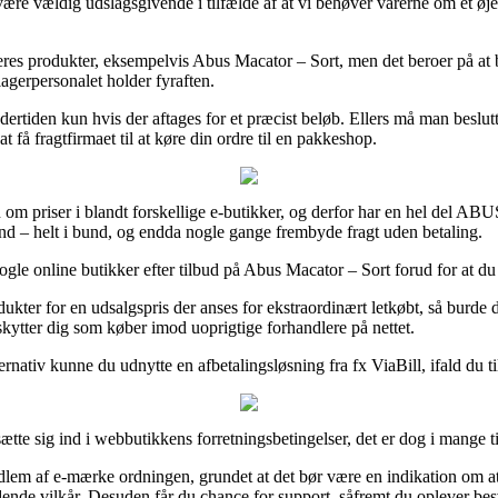
 vældig udslagsgivende i tilfælde af at vi behøver varerne om et øjebl
deres produkter, eksempelvis Abus Macator – Sort, men det beroer på at bes
lagerpersonalet holder fyraften.
ertiden kun hvis der aftages for et præcist beløb. Ellers må man beslutte 
 få fragtfirmaet til at køre din ordre til en pakkeshop.
 om priser i blandt forskellige e-butikker, og derfor har en hel del ABUS
ænd – helt i bund, og endda nogle gange frembyde fragt uden betaling.
online butikker efter tilbud på Abus Macator – Sort forud for at du købe
dukter for en udsalgspris der anses for ekstraordinært letkøbt, så burde
eskytter dig som køber imod uoprigtige forhandlere på nettet.
rnativ kunne du udnytte en afbetalingsløsning fra fx ViaBill, ifald du t
tte sig ind i webbutikkens forretningsbetingelser, det er dog i mange t
edlem af e-mærke ordningen, grundet at det bør være en indikation om at
nde vilkår. Desuden får du chance for support, såfremt du oplever bes