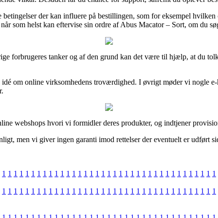
e betingelser der kan influere på bestillingen, som for eksempel hvilke
år som helst kan eftervise sin ordre af Abus Macator – Sort, om du søge
rige forbrugeres tanker og af den grund kan det være til hjælp, at du tol
å en idé om online virksomhedens troværdighed. I øvrigt møder vi nogle 
r.
nline webshops hvori vi formidler deres produkter, og indtjener provisio
gt, men vi giver ingen garanti imod rettelser der eventuelt er udført 
1
1
1
1
1
1
1
1
1
1
1
1
1
1
1
1
1
1
1
1
1
1
1
1
1
1
1
1
1
1
1
1
1
1
1
1
1
1
1
1
1
1
1
1
1
1
1
1
1
1
1
1
1
1
1
1
1
1
1
1
1
1
1
1
1
1
1
1
1
1
1
1
1
1
1
1
1
1
1
1
1
1
1
1
1
1
1
1
1
1
1
1
1
1
1
1
1
1
1
1
1
1
1
1
1
1
1
1
1
1
1