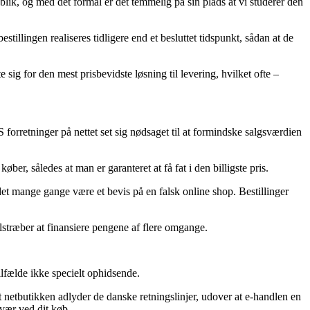
ik, og med det formål er det temmelig på sin plads at vi studerer den
tillingen realiseres tidligere end et besluttet tidspunkt, sådan at de
sig for den mest prisbevidste løsning til levering, hvilket ofte –
 forretninger på nettet set sig nødsaget til at formindske salgsværdien
r, således at man er garanteret at få fat i den billigste pris.
 det mange gange være et bevis på en falsk online shop. Bestillinger
ilstræber at finansiere pengene af flere omgange.
ilfælde ikke specielt ophidsende.
 netbutikken adlyder de danske retningslinjer, udover at e-handlen en
vær ved dit køb.