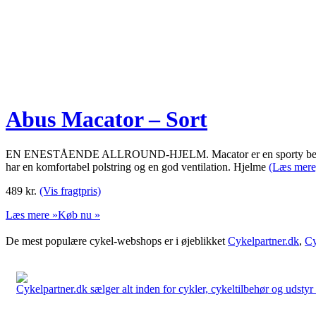
Abus Macator – Sort
EN ENESTÅENDE ALLROUND-HJELM. Macator er en sporty begynderhjelm.
har en komfortabel polstring og en god ventilation. Hjelme
(Læs mere
489
kr.
(Vis fragtpris)
Læs mere »
Køb nu »
De mest populære cykel-webshops er i øjeblikket
Cykelpartner.dk
,
Cy
Cykelpartner.dk sælger alt inden for cykler, cykeltilbehør og udstyr o