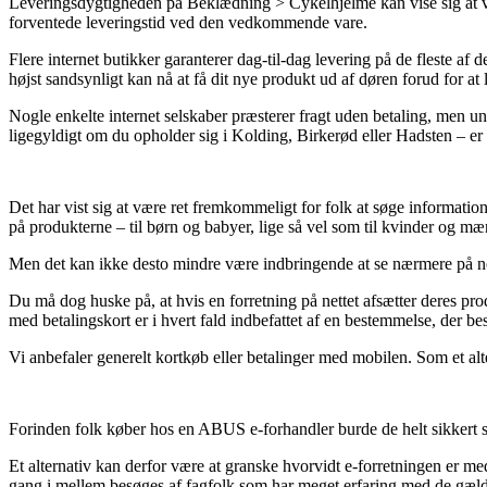
Leveringsdygtigheden på Beklædning > Cykelhjelme kan vise sig at være
forventede leveringstid ved den vedkommende vare.
Flere internet butikker garanterer dag-til-dag levering på de fleste af 
højst sandsynligt kan nå at få dit nye produkt ud af døren forud for at 
Nogle enkelte internet selskaber præsterer fragt uden betaling, men und
ligegyldigt om du opholder sig i Kolding, Birkerød eller Hadsten – er at
Det har vist sig at være ret fremkommeligt for folk at søge information
på produkterne – til børn og babyer, lige så vel som til kvinder og m
Men det kan ikke desto mindre være indbringende at se nærmere på nogle 
Du må dog huske på, at hvis en forretning på nettet afsætter deres pro
med betalingskort er i hvert fald indbefattet af en bestemmelse, der b
Vi anbefaler generelt kortkøb eller betalinger med mobilen. Som et alte
Forinden folk køber hos en ABUS e-forhandler burde de helt sikkert sæ
Et alternativ kan derfor være at granske hvorvidt e-forretningen er m
gang i mellem besøges af fagfolk som har meget erfaring med de gælde