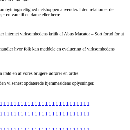
n ombytningsrettighed netshoppen anvender. I den relation er det
r en vare til en dame eller herre.
ker internet virksomhedens kritik af Abus Macator – Sort forud for at
e-handler hvor folk kan meddele en evaluering af virksomhedens
n ifald en af vores brugere udfører en ordre.
siden vi senest opdaterede hjemmesidens oplysninger.
1
1
1
1
1
1
1
1
1
1
1
1
1
1
1
1
1
1
1
1
1
1
1
1
1
1
1
1
1
1
1
1
1
1
1
1
1
1
1
1
1
1
1
1
1
1
1
1
1
1
1
1
1
1
1
1
1
1
1
1
1
1
1
1
1
1
1
1
1
1
1
1
1
1
1
1
1
1