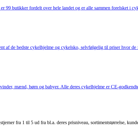
 99 butikker fordelt over hele landet og er alle sammen forelsket i cykl
nt af de bedste cykelhjelme og cykelsko, selvfølgelig til priser hvor de 
kvinder, mænd, børn og babyer. Alle deres cykelhjelme er CE-godkendte
er fra 1 til 5 ud fra bl.a. deres prisniveau, sortimentstørrelse, kunde