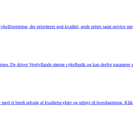
elforretning, der prioriterer god kvalitet, gode priser samt service mege
 priser. De driver Vestjyllands største cykelbutik og kan derfor garantere
med et bredt udvalg af kvalitetscykler og udstyr til hverdagsbrug. Klik 