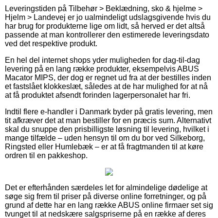
Leveringstiden på Tilbehør > Beklædning, sko & hjelme >
Hjelm > Landevej er jo ualmindeligt udslagsgivende hvis du
har brug for produkterne lige om lidt, så herved er det altså
passende at man kontrollerer den estimerede leveringsdato
ved det respektive produkt.
En hel del internet shops yder muligheden for dag-til-dag
levering på en lang række produkter, eksempelvis ABUS
Macator MIPS, der dog er regnet ud fra at der bestilles inden
et fastslået klokkeslæt, således at de har mulighed for at nå
at få produktet afsendt forinden lagerpersonalet har fri.
Indtil flere e-handler i Danmark byder på gratis levering, men
tit afkræver det at man bestiller for en præcis sum. Alternativt
skal du snuppe den prisbilligste løsning til levering, hvilket i
mange tilfælde – uden hensyn til om du bor ved Silkeborg,
Ringsted eller Humlebæk – er at få fragtmanden til at køre
ordren til en pakkeshop.
Det er efterhånden særdeles let for almindelige dødelige at
søge sig frem til priser på diverse online forretninger, og på
grund af dette har en lang række ABUS online firmaer set sig
tvunget til at nedskære salgspriserne på en række af deres