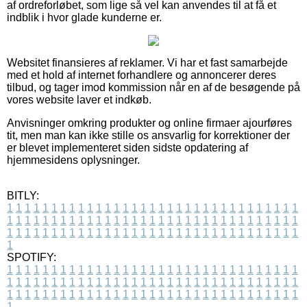
af ordreforløbet, som lige så vel kan anvendes til at få et
indblik i hvor glade kunderne er.
Websitet finansieres af reklamer. Vi har et fast samarbejde
med et hold af internet forhandlere og annoncerer deres
tilbud, og tager imod kommission når en af de besøgende på
vores website laver et indkøb.
Anvisninger omkring produkter og online firmaer ajourføres
tit, men man kan ikke stille os ansvarlig for korrektioner der
er blevet implementeret siden sidste opdatering af
hjemmesidens oplysninger.
BITLY:
1
1
1
1
1
1
1
1
1
1
1
1
1
1
1
1
1
1
1
1
1
1
1
1
1
1
1
1
1
1
1
1
1
1
1
1
1
1
1
1
1
1
1
1
1
1
1
1
1
1
1
1
1
1
1
1
1
1
1
1
1
1
1
1
1
1
1
1
1
1
1
1
1
1
1
1
1
1
1
1
1
1
1
1
1
1
1
1
1
1
1
1
1
1
1
1
1
1
1
1
SPOTIFY:
1
1
1
1
1
1
1
1
1
1
1
1
1
1
1
1
1
1
1
1
1
1
1
1
1
1
1
1
1
1
1
1
1
1
1
1
1
1
1
1
1
1
1
1
1
1
1
1
1
1
1
1
1
1
1
1
1
1
1
1
1
1
1
1
1
1
1
1
1
1
1
1
1
1
1
1
1
1
1
1
1
1
1
1
1
1
1
1
1
1
1
1
1
1
1
1
1
1
1
1