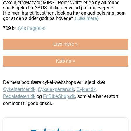
cykelhjelmMacator MIPS i Polar White er en ny all-round
sportshjelm fra ABUS til dig der vil ud på landevejene.
Hjelmen har et flot stilrent look og har en god polstring, som
gør at den sidder godt på hovedet.
(Læs mere)
709
kr.
(Vis fragtpris)
Læs mere »
Køb nu »
De mest populære cykel-webshops er i øjeblikket
Cykelpartner.dk
,
Cykelexperten.dk
,
Cykler.dk
,
Pedalatleten.dk
og
FriBikeShop.dk
, som alle har et stort
sortiment til gode priser.