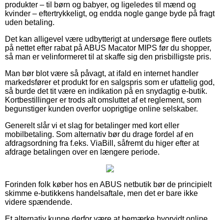
produkter – til børn og babyer, og ligeledes til mænd og
kvinder – eftertrykkeligt, og endda nogle gange byde på fragt
uden betaling.
Det kan alligevel være udbytterigt at undersøge flere outlets
på nettet efter rabat på ABUS Macator MIPS før du shopper,
så man er velinformeret til at skaffe sig den prisbilligste pris.
Man bør blot være så påvagt, at ifald en internet handler
markedsfører et produkt for en salgspris som er ufattelig god,
så burde det tit være en indikation på en snydagtig e-butik.
Kortbestillinger er trods alt omsluttet af et reglement, som
begunstiger kunden overfor uoprigtige online selskaber.
Generelt slår vi et slag for betalinger med kort eller
mobilbetaling. Som alternativ bør du drage fordel af en
afdragsordning fra f.eks. ViaBill, såfremt du higer efter at
afdrage betalingen over en længere periode.
Forinden folk køber hos en ABUS netbutik bør de principielt
skimme e-butikkens handelsaftale, men det er bare ikke
videre spændende.
Et alternativ kunne derfor være at bemærke hvorvidt online