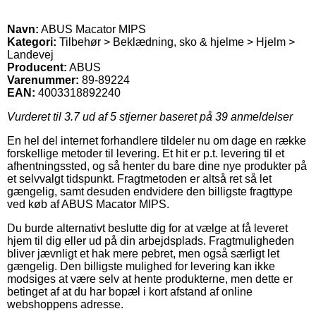
Navn:
ABUS Macator MIPS
Kategori:
Tilbehør > Beklædning, sko & hjelme > Hjelm >
Landevej
Producent:
ABUS
Varenummer:
89-89224
EAN:
4003318892240
Vurderet til
3.7
ud af 5 stjerner baseret på
39
anmeldelser
En hel del internet forhandlere tildeler nu om dage en række
forskellige metoder til levering. Et hit er p.t. levering til et
afhentningssted, og så henter du bare dine nye produkter på
et selvvalgt tidspunkt. Fragtmetoden er altså ret så let
gængelig, samt desuden endvidere den billigste fragttype
ved køb af ABUS Macator MIPS.
Du burde alternativt beslutte dig for at vælge at få leveret
hjem til dig eller ud på din arbejdsplads. Fragtmuligheden
bliver jævnligt et hak mere pebret, men også særligt let
gængelig. Den billigste mulighed for levering kan ikke
modsiges at være selv at hente produkterne, men dette er
betinget af at du har bopæl i kort afstand af online
webshoppens adresse.