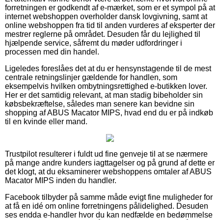
forretningen er godkendt af e-mærket, som er et sympol på at
internet webshoppen overholder dansk lovgivning, samt at
online webshoppen fra tid til anden vurderes af eksperter der
mestrer reglerne på området. Desuden får du lejlighed til
hjælpende service, såfremt du møder udfordringer i
processen med din handel.
Ligeledes foreslåes det at du er hensynstagende til de mest
centrale retningslinjer gældende for handlen, som
eksempelvis hvilken ombytningsrettighed e-butikken lover.
Her er det samtidig relevant, at man stadig bibeholder sin
købsbekræftelse, således man senere kan bevidne sin
shopping af ABUS Macator MIPS, hvad end du er på indkøb
til en kvinde eller mand.
Trustpilot resulterer i fuldt ud fine genveje til at se nærmere
på mange andre kunders iagttagelser og på grund af dette er
det klogt, at du eksaminerer webshoppens omtaler af ABUS
Macator MIPS inden du handler.
Facebook tilbyder på samme måde evigt fine muligheder for
at få en idé om online forretningens pålidelighed. Desuden
ses endda e-handler hvor du kan nedfælde en bedømmelse