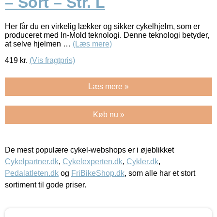
– Sort – Str. L
Her får du en virkelig lækker og sikker cykelhjelm, som er
produceret med In-Mold teknologi. Denne teknologi betyder,
at selve hjelmen …
(Læs mere)
419
kr.
(Vis fragtpris)
Læs mere »
Køb nu »
De mest populære cykel-webshops er i øjeblikket
Cykelpartner.dk
,
Cykelexperten.dk
,
Cykler.dk
,
Pedalatleten.dk
og
FriBikeShop.dk
, som alle har et stort
sortiment til gode priser.