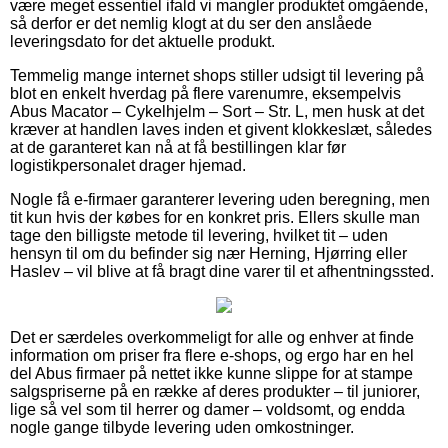
være meget essentiel ifald vi mangler produktet omgående,
så derfor er det nemlig klogt at du ser den anslåede
leveringsdato for det aktuelle produkt.
Temmelig mange internet shops stiller udsigt til levering på
blot en enkelt hverdag på flere varenumre, eksempelvis
Abus Macator – Cykelhjelm – Sort – Str. L, men husk at det
kræver at handlen laves inden et givent klokkeslæt, således
at de garanteret kan nå at få bestillingen klar før
logistikpersonalet drager hjemad.
Nogle få e-firmaer garanterer levering uden beregning, men
tit kun hvis der købes for en konkret pris. Ellers skulle man
tage den billigste metode til levering, hvilket tit – uden
hensyn til om du befinder sig nær Herning, Hjørring eller
Haslev – vil blive at få bragt dine varer til et afhentningssted.
Det er særdeles overkommeligt for alle og enhver at finde
information om priser fra flere e-shops, og ergo har en hel
del Abus firmaer på nettet ikke kunne slippe for at stampe
salgspriserne på en række af deres produkter – til juniorer,
lige så vel som til herrer og damer – voldsomt, og endda
nogle gange tilbyde levering uden omkostninger.