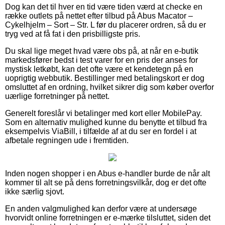
Dog kan det til hver en tid være tiden værd at checke en
række outlets på nettet efter tilbud på Abus Macator –
Cykelhjelm – Sort – Str. L før du placerer ordren, så du er
tryg ved at få fat i den prisbilligste pris.
Du skal lige meget hvad være obs på, at når en e-butik
markedsfører bedst i test varer for en pris der anses for
mystisk letkøbt, kan det ofte være et kendetegn på en
uoprigtig webbutik. Bestillinger med betalingskort er dog
omsluttet af en ordning, hvilket sikrer dig som køber overfor
uærlige forretninger på nettet.
Generelt foreslår vi betalinger med kort eller MobilePay.
Som en alternativ mulighed kunne du benytte et tilbud fra
eksempelvis ViaBill, i tilfælde af at du ser en fordel i at
afbetale regningen ude i fremtiden.
Inden nogen shopper i en Abus e-handler burde de når alt
kommer til alt se på dens forretningsvilkår, dog er det ofte
ikke særlig sjovt.
En anden valgmulighed kan derfor være at undersøge
hvorvidt online forretningen er e-mærke tilsluttet, siden det