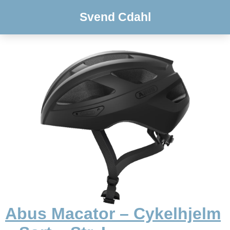
Svend Cdahl
Abus Macator – Cykelhjelm