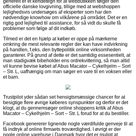
generelt er et kendetegn for at webbutikken følger den
officielle danske lovgivning, tillige med at webshoppen
lejlighedsvis undersøges af eksperter som har den
nødvendige knowhow om vilkårene på området. Det er en
rigtig god lejlighed til assistance, for så vidt du skulle få
problemer som følge af dit indkøb.
Tilmed er det en hjælp at køber er oppe på mærkerne
omkring de mest relevante regler der kan have indvirkning
på handlen, f.eks. den byttepolitik online virksomheden
garanterer. På grund af dette er det samtidig essesentielt, at
man stadigvæk bibeholder ens ordrekvittering, så man altid
vil kunne bevise købet af Abus Macator – Cykelhjelm – Sort
– Str. L, uafhængig om man søger en vare til en voksen eller
et barn.
Trustpilot yder sådan set hensigtsmæssige chancer for at
besigtige flere øvrige køberes synspunkter og derfor er det
klogt, at du gennemsøger online shoppens kritik af Abus
Macator – Cykelhjelm – Sort – Str. L forud for at du bestiller.
Facebook genererer lignende nogle værdifulde genveje til at
få indtryk af online firmaets troværdighed. I øvrigt er der
nogle online varehuse i Danmark hvor det er muligt at