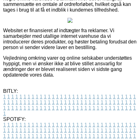
sammensætte en omtale af ordreforløbet, hvilket også kan
tages i brug til at få et indblik i kundernes tilfredshed.
Websitet er finansieret af indtægter fra reklamer. Vi
samarbejder med utallige internet varehuse da vi
introducerer deres produkter, og høster betaling forudsat den
person vi sender videre laver en bestilling.
Vejledning omkring varer og online selskaber understøttes
hyppigt, men vi ønsker ikke at blive stillet ansvarlig for
ændringer der er blevet realiseret siden vi sidste gang
opdaterede vores data.
BITLY:
1
1
1
1
1
1
1
1
1
1
1
1
1
1
1
1
1
1
1
1
1
1
1
1
1
1
1
1
1
1
1
1
1
1
1
1
1
1
1
1
1
1
1
1
1
1
1
1
1
1
1
1
1
1
1
1
1
1
1
1
1
1
1
1
1
1
1
1
1
1
1
1
1
1
1
1
1
1
1
1
1
1
1
1
1
1
1
1
1
1
1
1
1
1
1
1
1
1
1
1
SPOTIFY:
1
1
1
1
1
1
1
1
1
1
1
1
1
1
1
1
1
1
1
1
1
1
1
1
1
1
1
1
1
1
1
1
1
1
1
1
1
1
1
1
1
1
1
1
1
1
1
1
1
1
1
1
1
1
1
1
1
1
1
1
1
1
1
1
1
1
1
1
1
1
1
1
1
1
1
1
1
1
1
1
1
1
1
1
1
1
1
1
1
1
1
1
1
1
1
1
1
1
1