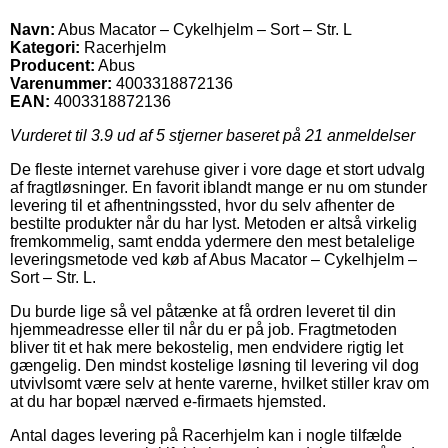
Navn:
Abus Macator – Cykelhjelm – Sort – Str. L
Kategori:
Racerhjelm
Producent:
Abus
Varenummer:
4003318872136
EAN:
4003318872136
Vurderet til
3.9
ud af 5 stjerner baseret på
21
anmeldelser
De fleste internet varehuse giver i vore dage et stort udvalg
af fragtløsninger. En favorit iblandt mange er nu om stunder
levering til et afhentningssted, hvor du selv afhenter de
bestilte produkter når du har lyst. Metoden er altså virkelig
fremkommelig, samt endda ydermere den mest betalelige
leveringsmetode ved køb af Abus Macator – Cykelhjelm –
Sort – Str. L.
Du burde lige så vel påtænke at få ordren leveret til din
hjemmeadresse eller til når du er på job. Fragtmetoden
bliver tit et hak mere bekostelig, men endvidere rigtig let
gængelig. Den mindst kostelige løsning til levering vil dog
utvivlsomt være selv at hente varerne, hvilket stiller krav om
at du har bopæl nærved e-firmaets hjemsted.
Antal dages levering på Racerhjelm kan i nogle tilfælde