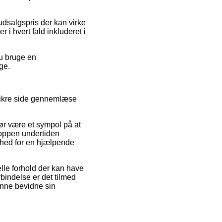
udsalgspris der kan virke
 i hvert fald inkluderet i
du bruge en
ge.
 sikre side gennemlæse
ør være et sympol på at
oppen undertiden
ghed for en hjælpende
le forhold der kan have
rbindelse er det tilmed
unne bevidne sin