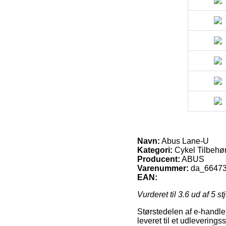
Navn:
Abus Lane-U
Kategori:
Cykel Tilbehø
Producent:
ABUS
Varenummer:
da_6647
EAN:
Vurderet til
3.6
ud af 5 st
Størstedelen af e-handler
leveret til et udleverings