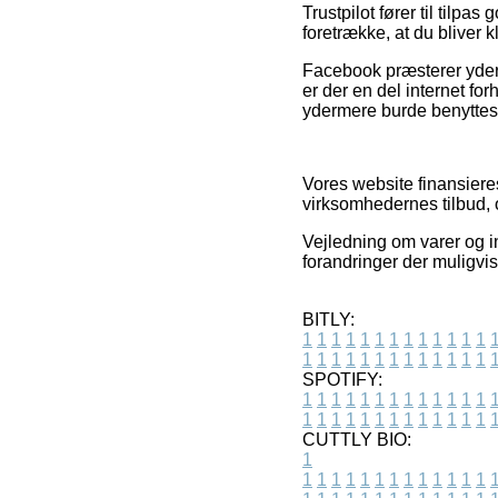
Trustpilot fører til tilpa
foretrække, at du bliver 
Facebook præsterer yderm
er der en del internet f
ydermere burde benyttes 
Vores website finansiere
virksomhedernes tilbud, 
Vejledning om varer og i
forandringer der muligvis
BITLY:
1
1
1
1
1
1
1
1
1
1
1
1
1
1
1
1
1
1
1
1
1
1
1
1
1
1
SPOTIFY:
1
1
1
1
1
1
1
1
1
1
1
1
1
1
1
1
1
1
1
1
1
1
1
1
1
1
CUTTLY BIO:
1
1
1
1
1
1
1
1
1
1
1
1
1
1