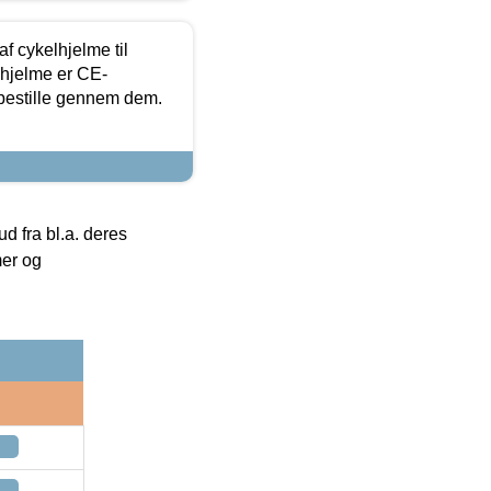
f cykelhjelme til
lhjelme er CE-
 bestille gennem dem.
 fra bl.a. deres
mer og