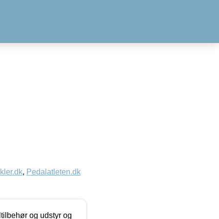
kler.dk
,
Pedalatleten.dk
ltilbehør og udstyr og