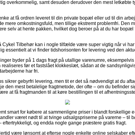
gtig overkommelig, samt desuden derudover den mest letkøbte t
 at få ordren leveret til din private bopæl eller ud til din arb
de mere omkostningsfuld, men tillige ekstremt problemfri. Den me
være selv at hente pakken, hvilket dog beroer på at du har bopæl 
ykel Tilbehør kan i nogle tilfælde være super vigtig når vi har 
elig essentielt at vi finder tidshorisonten for levering ved den aktu
ninger byder på 1 dags fragt på utallige varenumre, eksempelvi
n realiseres før et fastslået klokkeslæt, sådan at de sandsynligvi
arbejderne har fri.
 sikrer gebyrfri levering, men tit er det så nødvendigt at du aft
e den mest betalelige fragtmetode, der ofte – om du befinder si
ære at få fragtmanden til at køre bestillingen til et afhentningsst
mt smart for købere at sammenligne priser i blandt forskellige e-
ler været nødt til at tvinge udsalgspriserne på varerne – til bø
– eftertrykkeligt, og endda nogle gange præstere gratis fragt.
lertid være lønsomt at efterse nogle enkelte online selskaber ef