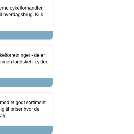
erne cykelforhandler
til hverdagsbrug. Klik
lforretninger - de er
mmen forelsket i cykler.
 med et godt sortiment
g til priser hvor de
alg.