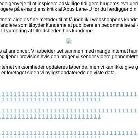
s gode genveje til at inspicere adskillige tidligere brugeres evalue
klogere på e-handlens kritik af Abus Lane-U før du færdiggør din
ere aldeles fine metoder til at få indblik i webshoppens kunde
orhandlere som tilbyder kunderne at publicere en bedømmelse af 
til vurdering af tilfredsheden hos kunderne.
s af annoncer. Vi arbejder tæt sammen med mange internet handl
og tjener provision hvis den bruger vi sender videre gennemføre
nternet virksomheder opdateres løbende, men vi kan ikke give g
 er foretaget siden vi nyligst opdaterede de viste data.
1
1
1
1
1
1
1
1
1
1
1
1
1
1
1
1
1
1
1
1
1
1
1
1
1
1
1
1
1
1
1
1
1
1
1
1
1
1
1
1
1
1
1
1
1
1
1
1
1
1
1
1
1
1
1
1
1
1
1
1
1
1
1
1
1
1
1
1
1
1
1
1
1
1
1
1
1
1
1
1
1
1
1
1
1
1
1
1
1
1
1
1
1
1
1
1
1
1
1
1
1
1
1
1
1
1
1
1
1
1
1
1
1
1
1
1
1
1
1
1
1
1
1
1
1
1
1
1
1
1
1
1
1
1
1
1
1
1
1
1
1
1
1
1
1
1
1
1
1
1
1
1
1
1
1
1
1