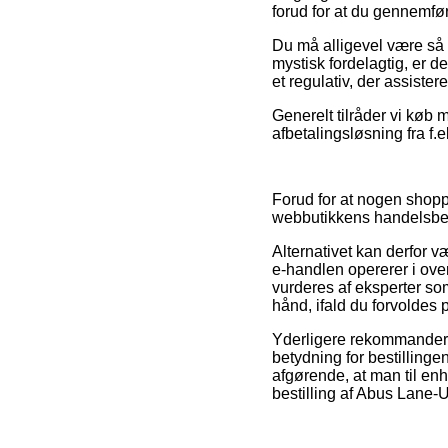
forud for at du gennemfør
Du må alligevel være så 
mystisk fordelagtig, er d
et regulativ, der assister
Generelt tilråder vi køb
afbetalingsløsning fra f.
Forud for at nogen shop
webbutikkens handelsbeti
Alternativet kan derfor 
e-handlen opererer i ov
vurderes af eksperter so
hånd, ifald du forvoldes 
Yderligere rekommandere
betydning for bestillingen
afgørende, at man til enh
bestilling af Abus Lane-U