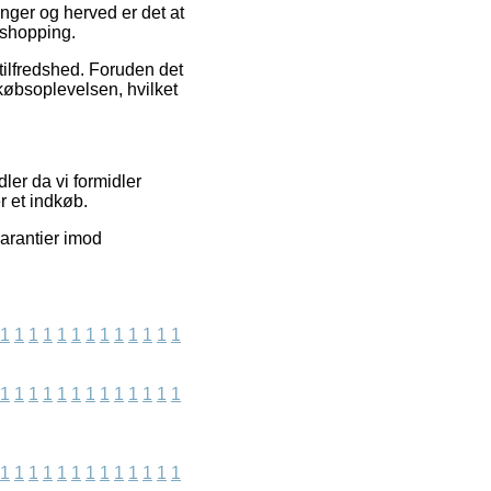
ringer og herved er det at
 shopping.
tilfredshed. Foruden det
købsoplevelsen, hvilket
er da vi formidler
r et indkøb.
arantier imod
1
1
1
1
1
1
1
1
1
1
1
1
1
1
1
1
1
1
1
1
1
1
1
1
1
1
1
1
1
1
1
1
1
1
1
1
1
1
1