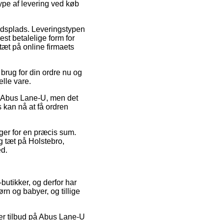
ype af levering ved køb
ejdsplads. Leveringstypen
st betalelige form for
tæt på online firmaets
brug for din ordre nu og
elle vare.
s Abus Lane-U, men det
s kan nå at få ordren
ager for en præcis sum.
g tæt på Holstebro,
ed.
butikker, og derfor har
rn og babyer, og tillige
ter tilbud på Abus Lane-U