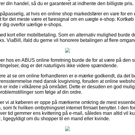
er din handel, så du er garanteret at indhente den billigste pris.
påpasselig, at hvis en online shop markedsfører en vare for en 
et for det meste være et faresignal om en uægte e-shop. Kortkøb er
er dig overfor uærlige e-shops.
 med kort eller mobilbetaling. Som en alternativ mulighed burde 
eks. ViaBill, ifald du gerne vil honorere betalingen af flere omgan
per hos en ABUS online forretning burde de for at være på den
ngelser, dog er det naturligvis ikke videre spændende.
være at se om online forhandleren er e-mærke godkendt, da det b
erensstemmelse med dansk lovgivning, foruden at online websh
m er inde i vilkårene på området. Dette er desuden en god muli
problemstillinger som følge af din ordre.
r vi at køberen er oppe på mærkerne omkring de mest essentiel
, som fx hvilken ombytningsret internet firmaet benytter. I den fo
ver tid gemmer ens kvittering på e-mail, således man altid vil k
, ligegyldigt om du shopper til en mand eller kvinde.