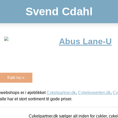
Svend Cdahl
Abus Lane-U
Køb nu »
webshops er i øjeblikket
Cykelpartner.dk
,
Cykelexperten.dk
,
Cy
alle har et stort sortiment til gode priser.
Cykelpartner.dk sælger alt inden for cykler, cyke