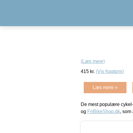
(Læs mere)
415
kr.
(Vis fragtpris)
Læs mere »
De mest populære cykel-
og
FriBikeShop.dk
, som 