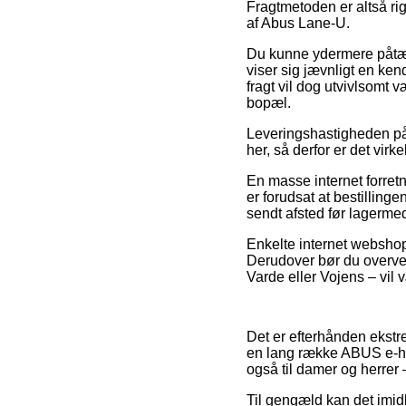
Fragtmetoden er altså ri
af Abus Lane-U.
Du kunne ydermere påtænke
viser sig jævnligt en ken
fragt vil dog utvivlsomt 
bopæl.
Leveringshastigheden på C
her, så derfor er det virk
En masse internet forret
er forudsat at bestillinge
sendt afsted før lagermed
Enkelte internet webshops
Derudover bør du overvej
Varde eller Vojens – vil v
Det er efterhånden ekstre
en lang række ABUS e-hand
også til damer og herrer 
Til gengæld kan det imid