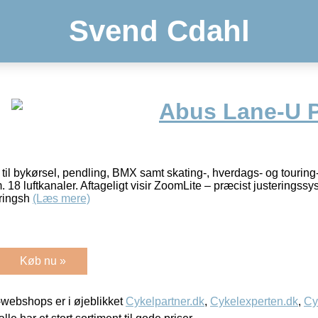
Svend Cdahl
Abus Lane-U P
til bykørsel, pendling, BMX samt skating-, hverdags- og touring-
 18 luftkanaler. Aftageligt visir ZoomLite – præcist justeringss
eringsh
(Læs mere)
Køb nu »
webshops er i øjeblikket
Cykelpartner.dk
,
Cykelexperten.dk
,
Cy