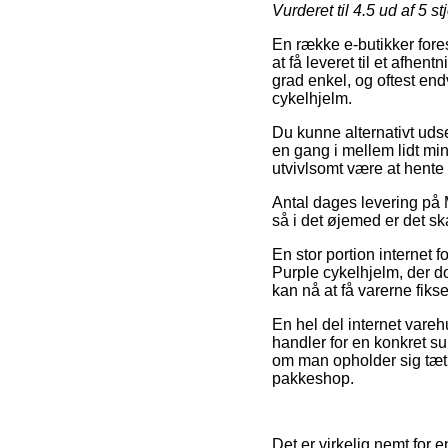
Vurderet til
4.5
ud af 5 st
En række e-butikker fores
at få leveret til et afhen
grad enkel, og oftest en
cykelhjelm.
Du kunne alternativt udse
en gang i mellem lidt min
utvivlsomt være at hente
Antal dages levering på 
så i det øjemed er det sk
En stor portion internet 
Purple cykelhjelm, der do
kan nå at få varerne fikse
En hel del internet vareh
handler for en konkret su
om man opholder sig tæt p
pakkeshop.
Det er virkelig nemt for 