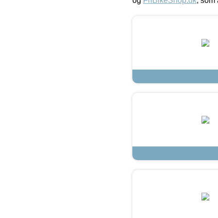
og
FriBikeShop.dk
, som 