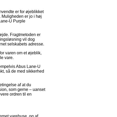
nvendte er for øjeblikket
. Muligheden er jo i høj
 Lane-U Purple
rbejde. Fragtmetoden er
ringsløsning vil dog
rnet selskabets adresse.
or varen om et øjeblik,
le vare.
eksempelvis Abus Lane-U
unkt, så de med sikkerhed
tingelse af at du
rsion, som gerne – uanset
vere ordren til en
ternet varehuse, og af