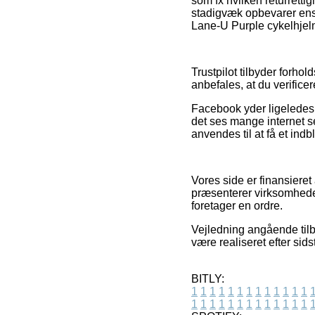
som fx hvilken returrett
stadigvæk opbevarer ens 
Lane-U Purple cykelhjelm,
Trustpilot tilbyder forho
anbefales, at du verifice
Facebook yder ligeledes 
det ses mange internet s
anvendes til at få et indb
Vores side er finansiere
præsenterer virksomheder
foretager en ordre.
Vejledning angående tilbu
være realiseret efter sid
BITLY:
1
1
1
1
1
1
1
1
1
1
1
1
1
1
1
1
1
1
1
1
1
1
1
1
1
1