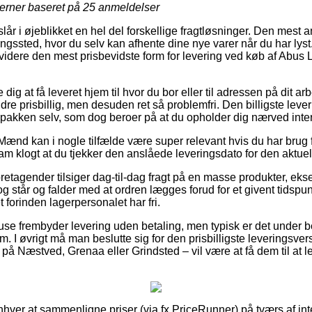
jerner baseret på
25
anmeldelser
lår i øjeblikket en hel del forskellige fragtløsninger. Den mest a
tningssted, hvor du selv kan afhente dine nye varer når du har lyst
dvidere den mest prisbevidste form for levering ved køb af Abus
 dig at få leveret hjem til hvor du bor eller til adressen på dit a
dre prisbillig, men desuden ret så problemfri. Den billigste leve
 pakken selv, som dog beroer på at du opholder dig nærved inte
Mænd kan i nogle tilfælde være super relevant hvis du har brug f
am klogt at du tjekker den anslåede leveringsdato for den aktuel
foretagender tilsiger dag-til-dag fragt på en masse produkter, 
g står og falder med at ordren lægges forud for et givent tidsp
t forinden lagerpersonalet har fri.
use frembyder levering uden betaling, men typisk er det under be
m. I øvrigt må man beslutte sig for den prisbilligste leveringsve
å Næstved, Grenaa eller Grindsted – vil være at få dem til at le
enhver at sammenligne priser (via fx PriceRunner) på tværs af in