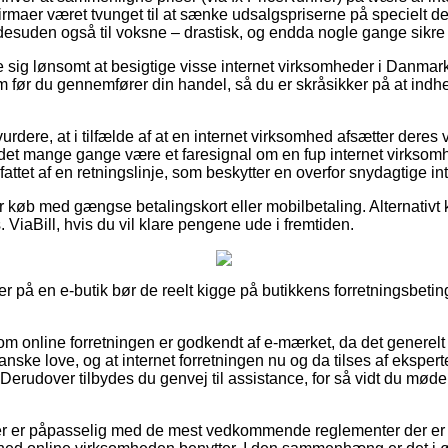
rmaer været tvunget til at sænke udsalgspriserne på specielt der
g desuden også til voksne – drastisk, og endda nogle gange sikre
e sig lønsomt at besigtige visse internet virksomheder i Danmark
 før du gennemfører din handel, så du er skråsikker på at indh
dere, at i tilfælde af at en internet virksomhed afsætter deres va
 det mange gange være et faresignal om en fup internet virkso
ttet af en retningslinje, som beskytter en overfor snydagtige in
for køb med gængse betalingskort eller mobilbetaling. Alternativt
 ViaBill, hvis du vil klare pengene ude i fremtiden.
r på en e-butik bør de reelt kigge på butikkens forretningsbetin
om online forretningen er godkendt af e-mærket, da det generelt 
nske love, og at internet forretningen nu og da tilses af eksper
Derudover tilbydes du genvej til assistance, for så vidt du mød
øber er påpasselig med de mest vedkommende reglementer der er