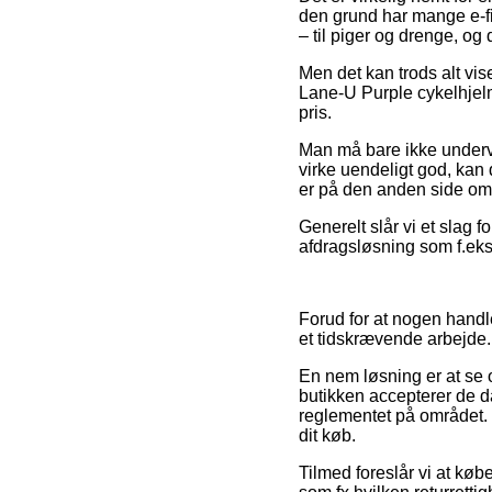
den grund har mange e-fi
– til piger og drenge, o
Men det kan trods alt vis
Lane-U Purple cykelhjelm
pris.
Man må bare ikke undervur
virke uendeligt god, kan
er på den anden side omfa
Generelt slår vi et slag 
afdragsløsning som f.eks.
Forud for at nogen handle
et tidskrævende arbejde.
En nem løsning er at se 
butikken accepterer de da
reglementet på området. 
dit køb.
Tilmed foreslår vi at k