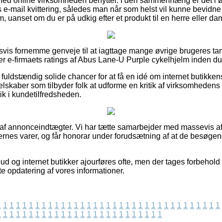
ighed online virksomheden benytter. I den sammenhæng er det i 
e-mail kvittering, således man når som helst vil kunne bevidne s
 uanset om du er på udkig efter et produkt til en herre eller da
ldsvis fornemme genveje til at iagttage mange øvrige brugeres ta
rer e-firmaets ratings af Abus Lane-U Purple cykelhjelm inden du 
fuldstændig solide chancer for at få en idé om internet butikke
elskaber som tilbyder folk at udforme en kritik af virksomhedens
lik i kundetilfredsheden.
t af annonceindtægter. Vi har tætte samarbejder med massevis af
nes varer, og får honorar under forudsætning af at de besøgen
d og internet butikker ajourføres ofte, men der tages forbehold 
ste opdatering af vores informationer.
1
1
1
1
1
1
1
1
1
1
1
1
1
1
1
1
1
1
1
1
1
1
1
1
1
1
1
1
1
1
1
1
1
1
1
1
1
1
1
1
1
1
1
1
1
1
1
1
1
1
1
1
1
1
1
1
1
1
1
1
1