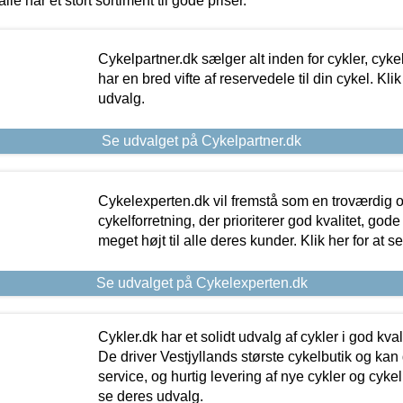
alle har et stort sortiment til gode priser.
Cykelpartner.dk sælger alt inden for cykler, cyke
har en bred vifte af reservedele til din cykel. Klik
udvalg.
Se udvalget på Cykelpartner.dk
Cykelexperten.dk vil fremstå som en troværdig o
cykelforretning, der prioriterer god kvalitet, god
meget højt til alle deres kunder. Klik her for at s
Se udvalget på Cykelexperten.dk
Cykler.dk har et solidt udvalg af cykler i god kvalit
De driver Vestjyllands største cykelbutik og kan
service, og hurtig levering af nye cykler og cykelu
se deres udvalg.