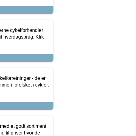
erne cykelforhandler
til hverdagsbrug. Klik
lforretninger - de er
mmen forelsket i cykler.
 med et godt sortiment
g til priser hvor de