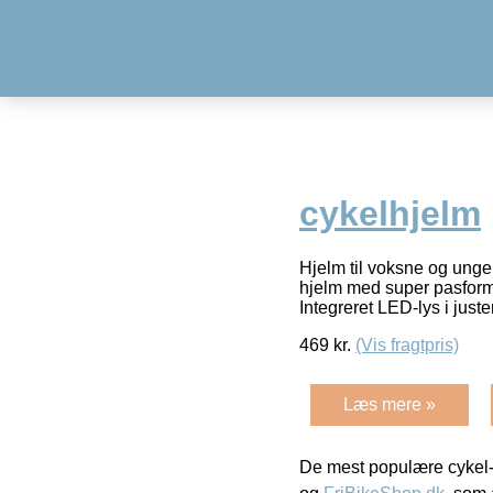
cykelhjelm
Hjelm til voksne og unge 
hjelm med super pasform.
Integreret LED-lys i just
469
kr.
(Vis fragtpris)
Læs mere »
De mest populære cykel-