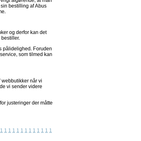
øvrigt afgørende, at man
in bestilling af Abus
me.
nker og derfor kan det
bestiller.
ns pålidelighed. Foruden
 service, som tilmed kan
 webbutikker når vi
de vi sender videre
for justeringer der måtte
1
1
1
1
1
1
1
1
1
1
1
1
1