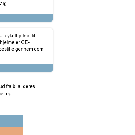
alg.
f cykelhjelme til
lhjelme er CE-
 bestille gennem dem.
 fra bl.a. deres
mer og