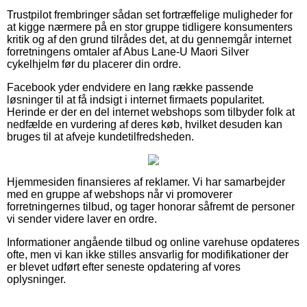
Trustpilot frembringer sådan set fortræffelige muligheder for
at kigge nærmere på en stor gruppe tidligere konsumenters
kritik og af den grund tilrådes det, at du gennemgår internet
forretningens omtaler af Abus Lane-U Maori Silver
cykelhjelm før du placerer din ordre.
Facebook yder endvidere en lang række passende
løsninger til at få indsigt i internet firmaets popularitet.
Herinde er der en del internet webshops som tilbyder folk at
nedfælde en vurdering af deres køb, hvilket desuden kan
bruges til at afveje kundetilfredsheden.
Hjemmesiden finansieres af reklamer. Vi har samarbejder
med en gruppe af webshops når vi promoverer
forretningernes tilbud, og tager honorar såfremt de personer
vi sender videre laver en ordre.
Informationer angående tilbud og online varehuse opdateres
ofte, men vi kan ikke stilles ansvarlig for modifikationer der
er blevet udført efter seneste opdatering af vores
oplysninger.