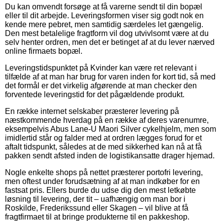
Du kan omvendt forsøge at få varerne sendt til din bopæl
eller til dit arbejde. Leveringsformen viser sig godt nok en
kende mere pebret, men samtidig særdeles let gængelig.
Den mest betalelige fragtform vil dog utvivlsomt være at du
selv henter ordren, men det er betinget af at du lever nærved
online firmaets bopæl.
Leveringstidspunktet på Kvinder kan være ret relevant i
tilfælde af at man har brug for varen inden for kort tid, så med
det formål er det virkelig afgørende at man checker den
forventede leveringstid for det pågældende produkt.
En række internet selskaber præsterer levering på
næstkommende hverdag på en række af deres varenumre,
eksempelvis Abus Lane-U Maori Silver cykelhjelm, men som
imidlertid står og falder med at ordren lægges forud for et
aftalt tidspunkt, således at de med sikkerhed kan nå at få
pakken sendt afsted inden de logistikansatte drager hjemad.
Nogle enkelte shops på nettet præsterer portofri levering,
men oftest under forudsætning af at man indkøber for en
fastsat pris. Ellers burde du udse dig den mest letkøbte
løsning til levering, der tit – uafhængig om man bor i
Roskilde, Frederikssund eller Skagen – vil blive at få
fragtfirmaet til at bringe produkterne til en pakkeshop.