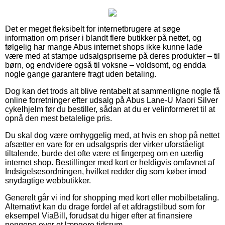
Det er meget fleksibelt for internetbrugere at søge
information om priser i blandt flere butikker på nettet, og
følgelig har mange Abus internet shops ikke kunne lade
være med at stampe udsalgspriserne på deres produkter – til
børn, og endvidere også til voksne – voldsomt, og endda
nogle gange garantere fragt uden betaling.
Dog kan det trods alt blive rentabelt at sammenligne nogle få
online forretninger efter udsalg på Abus Lane-U Maori Silver
cykelhjelm før du bestiller, sådan at du er velinformeret til at
opnå den mest betalelige pris.
Du skal dog være omhyggelig med, at hvis en shop på nettet
afsætter en vare for en udsalgspris der virker uforståeligt
tiltalende, burde det ofte være et fingerpeg om en uærlig
internet shop. Bestillinger med kort er heldigvis omfavnet af
Indsigelsesordningen, hvilket redder dig som køber imod
snydagtige webbutikker.
Generelt går vi ind for shopping med kort eller mobilbetaling.
Alternativt kan du drage fordel af et afdragstilbud som for
eksempel ViaBill, forudsat du higer efter at finansiere
pengene over et længere tidsrum.