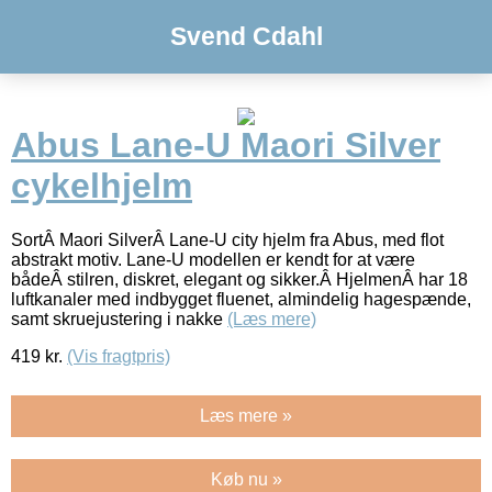
Svend Cdahl
Abus Lane-U Maori Silver
cykelhjelm
SortÂ Maori SilverÂ Lane-U city hjelm fra Abus, med flot
abstrakt motiv. Lane-U modellen er kendt for at være
bådeÂ stilren, diskret, elegant og sikker.Â HjelmenÂ har 18
luftkanaler med indbygget fluenet, almindelig hagespænde,
samt skruejustering i nakke
(Læs mere)
419
kr.
(Vis fragtpris)
Læs mere »
Køb nu »