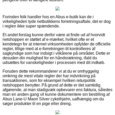
Forinden folk handler hos en Abus e-butik kan de i
virkeligheden tyde netbutikkens forretningsaftale, det er dog
i reglen ikke super spændende.
Et andet forslag kunne derfor være at finde ud af hvorvidt
netshoppen er støttet af e-mærket, hvilket ofte er et
kendetegn for at internet virksomheden opfylder de officielle
regler, tillige med at e-forretningen tit kontrolleres af
sagkyndige som har indsigt i vilkårene på området. Dette er
desuden din mulighed for en håndsrækning, ifald du
udsættes for vanskeligheder i processen med dit indkøb.
Foruden dette rekommanderer vi at du er omhyggelig
omkring de mest vitale regler der har indvirkning på
transaktionen, som for eksempel hvilken returpolitik
netshoppen benytter. På grund af dette er det samtidig
afgørende, at man stadigvæk opbevarer ens faktura, således
man en anden gang vil kunne dokumentere sin bestilling af
Abus Lane-U Maori Silver cykelhjelm, uafhængig om du
søger produkter til en pige eller dreng.