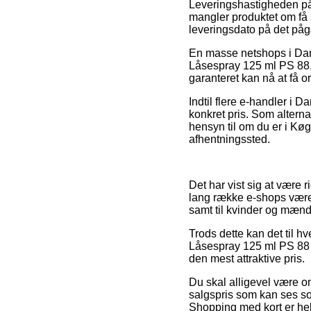
Leveringshastigheden på 
mangler produktet om få s
leveringsdato på det på
En masse netshops i Danm
Låsespray 125 ml PS 88, 
garanteret kan nå at få or
Indtil flere e-handler i 
konkret pris. Som alterna
hensyn til om du er i Køge
afhentningssted.
Det har vist sig at være r
lang række e-shops været 
samt til kvinder og mænd
Trods dette kan det til hv
Låsespray 125 ml PS 88 fo
den mest attraktive pris.
Du skal alligevel være om
salgspris som kan ses som
Shopping med kort er hel