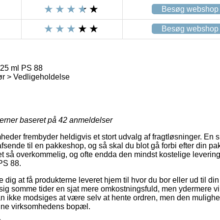
Besøg webshop
Besøg webshop
25 ml PS 88
r > Vedligeholdelse
jerner baseret på
42
anmeldelser
der frembyder heldigvis et stort udvalg af fragtløsninger. En s
sende til en pakkeshop, og så skal du blot gå forbi efter din pa
ret så overkommelig, og ofte endda den mindst kostelige leveri
PS 88.
ig at få produkterne leveret hjem til hvor du bor eller ud til di
sig somme tider en sjat mere omkostningsfuld, men ydermere vi
an ikke modsiges at være selv at hente ordren, men den mulighed
line virksomhedens bopæl.