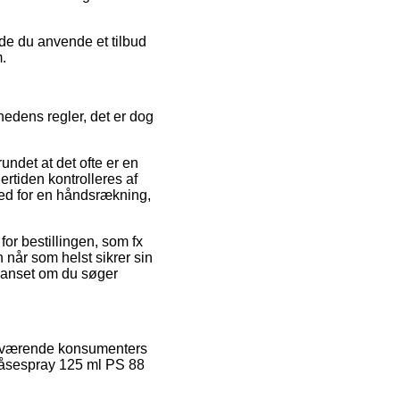
rde du anvende et tilbud
m.
edens regler, det er dog
ndet at det ofte er en
dertiden kontrolleres af
ed for en håndsrækning,
for bestillingen, som fx
 når som helst sikrer sin
uanset om du søger
 nuværende konsumenters
s Låsespray 125 ml PS 88