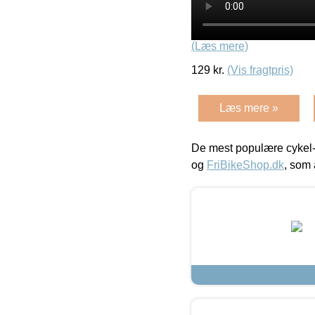
(Læs mere)
129
kr.
(Vis fragtpris)
Læs mere »
De mest populære cykel-
og
FriBikeShop.dk
, som 