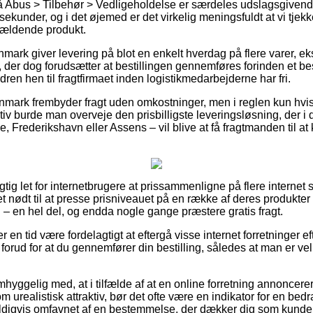
Abus > Tilbehør > Vedligeholdelse er særdeles udslagsgivende 
ekunder, og i det øjemed er det virkelig meningsfuldt at vi tje
gældende produkt.
ark giver levering på blot en enkelt hverdag på flere varer, 
der dog forudsætter at bestillingen gennemføres forinden et besl
dren hen til fragtfirmaet inden logistikmedarbejderne har fri.
Danmark frembyder fragt uden omkostninger, men i reglen kun hvis
tiv burde man overveje den prisbilligste leveringsløsning, der i d
, Frederikshavn eller Assens – vil blive at få fragtmanden til at k
igtig let for internetbrugere at prissammenligne på flere internet
nødt til at presse prisniveauet på en række af deres produkter –
 – en hel del, og endda nogle gange præstere gratis fragt.
er en tid være fordelagtigt at eftergå visse internet forretninger 
rud for at du gennemfører din bestilling, således at man er veli
hyggelig med, at i tilfælde af at en online forretning annoncerer
 urealistisk attraktiv, bør det ofte være en indikator for en bed
digvis omfavnet af en bestemmelse, der dækker dig som kunde o