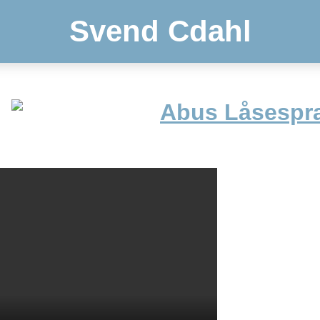
Svend Cdahl
Abus Låsespra