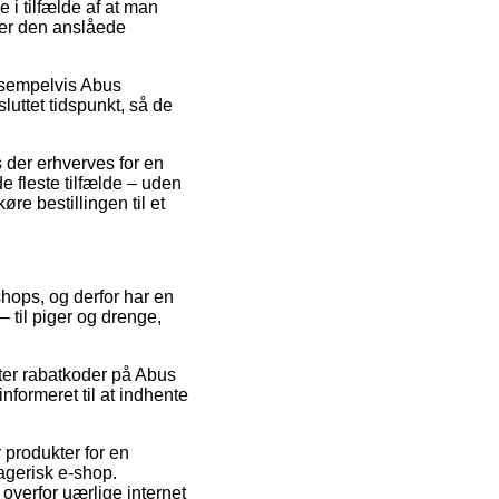
i tilfælde af at man
kker den anslåede
eksempelvis Abus
uttet tidspunkt, så de
 der erhverves for en
e fleste tilfælde – uden
øre bestillingen til et
 shops, og derfor har en
 til piger og drenge,
efter rabatkoder på Abus
nformeret til at indhente
 produkter for en
ragerisk e-shop.
verfor uærlige internet