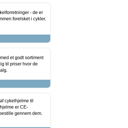
lforretninger - de er
mmen forelsket i cykler.
 med et godt sortiment
g til priser hvor de
alg.
f cykelhjelme til
lhjelme er CE-
 bestille gennem dem.