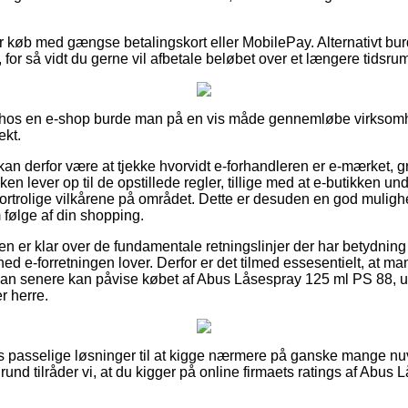
for køb med gængse betalingskort eller MobilePay. Alternativt bu
for så vidt du gerne vil afbetale beløbet over et længere tidsru
ler hos en e-shop burde man på en vis måde gennemløbe virksomh
ekt.
n derfor være at tjekke hvorvidt e-forhandleren er e-mærket, gru
ken lever op til de opstillede regler, tillige med at e-butikken un
rtrolige vilkårene på området. Dette er desuden en god muligh
 følge af din shopping.
eren er klar over de fundamentale retningslinjer der har betydning 
ed e-forretningen lover. Derfor er det tilmed essesentielt, at man
å man senere kan påvise købet af Abus Låsespray 125 ml PS 88, 
r herre.
svis passelige løsninger til at kigge nærmere på ganske mange
rund tilråder vi, at du kigger på online firmaets ratings af Abu