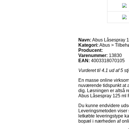
Navn:
Abus Låsespray 1
Kategori:
Abus > Tilbehø
Producent:
Varenummer:
13830
EAN:
4003318070105
Vurderet til
4.1
ud af 5 st
En masse online virksomhe
nuværende tidspunkt at af
dig. Løsningen er altså 
Abus Låsespray 125 ml 
Du kunne endvidere udse d
Leveringsmetoden viser 
letkøbte leveringstype k
bopæl i nærheden af on