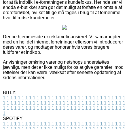
for at få indblik i e-forretningens kundefokus. Herinde ser vi
endda e-butikker som gør det muligt at forfatte en omtale af
ordreforløbet, hvilket tillige må tages i brug til at fornemme
hvor tilfredse kunderne er.
Denne hjemmeside er reklamefinansieret. Vi samarbejder
med en hel del internet forretninger eftersom vi introducerer
deres varer, og modtager honorar hvis vores brugere
fuldfører et indkøb.
Anvisninger omkring varer og netshops understøttes
jævnligt, men det er ikke muligt for os at give garantier imod
rettelser der kan være iværksat efter seneste opdatering af
sidens informationer.
BITLY:
1
1
1
1
1
1
1
1
1
1
1
1
1
1
1
1
1
1
1
1
1
1
1
1
1
1
1
1
1
1
1
1
1
1
1
1
1
1
1
1
1
1
1
1
1
1
1
1
1
1
1
1
1
1
1
1
1
1
1
1
1
1
1
1
1
1
1
1
1
1
1
1
1
1
1
1
1
1
1
1
1
1
1
1
1
1
1
1
1
1
1
1
1
1
1
1
1
1
1
1
SPOTIFY:
1
1
1
1
1
1
1
1
1
1
1
1
1
1
1
1
1
1
1
1
1
1
1
1
1
1
1
1
1
1
1
1
1
1
1
1
1
1
1
1
1
1
1
1
1
1
1
1
1
1
1
1
1
1
1
1
1
1
1
1
1
1
1
1
1
1