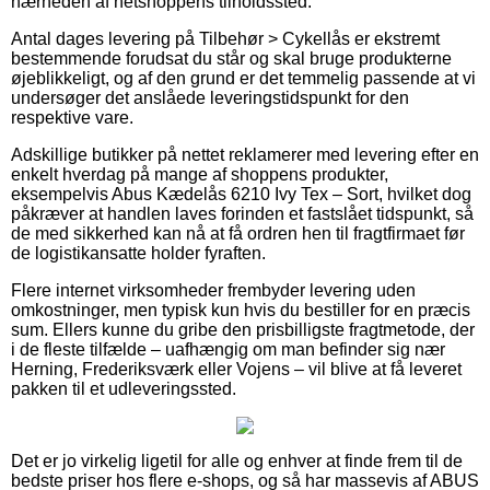
nærheden af netshoppens tilholdssted.
Antal dages levering på Tilbehør > Cykellås er ekstremt
bestemmende forudsat du står og skal bruge produkterne
øjeblikkeligt, og af den grund er det temmelig passende at vi
undersøger det anslåede leveringstidspunkt for den
respektive vare.
Adskillige butikker på nettet reklamerer med levering efter en
enkelt hverdag på mange af shoppens produkter,
eksempelvis Abus Kædelås 6210 Ivy Tex – Sort, hvilket dog
påkræver at handlen laves forinden et fastslået tidspunkt, så
de med sikkerhed kan nå at få ordren hen til fragtfirmaet før
de logistikansatte holder fyraften.
Flere internet virksomheder frembyder levering uden
omkostninger, men typisk kun hvis du bestiller for en præcis
sum. Ellers kunne du gribe den prisbilligste fragtmetode, der
i de fleste tilfælde – uafhængig om man befinder sig nær
Herning, Frederiksværk eller Vojens – vil blive at få leveret
pakken til et udleveringssted.
Det er jo virkelig ligetil for alle og enhver at finde frem til de
bedste priser hos flere e-shops, og så har massevis af ABUS