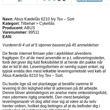
Navn:
Abus Kædelås 6210 Ivy Tex – Sort
Kategori:
Tilbehør > Cykellås
Producent:
ABUS
Varenummer:
89511
EAN:
Vurderet til
4
ud af 5 stjerner baseret på
45
anmeldelser
De fleste internet firmaer yder i øjeblikket alverdens
fragttyper. En af de mest anvendte er p.t. udleveringssteder,
fordi det giver dig fuld fleksibilitet til at hente din pakke når
der er tid til det. Leveringsformen er nemlig super enkel, og
typisk endda den mest letkøbte leveringsmetode ved køb af
Abus Kædelås 6210 Ivy Tex – Sort.
Du burde lige så vel planlægge at bestille varerne til
levering til din lejlighed eller til adressen på dit arbejde.
Denne bliver almindeligvis en anelse mere omkostningsfuld,
men ydermere rigtig smertefri. Den mest betalelige
leveringsmanér vil dog altid vise sig at være at du selv
henter ordren, hvilket dog betinges af at du befinder dig i