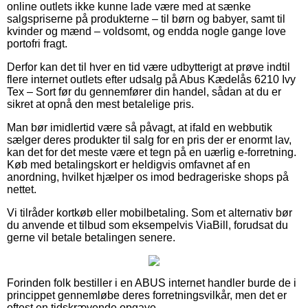
online outlets ikke kunne lade være med at sænke
salgspriserne på produkterne – til børn og babyer, samt til
kvinder og mænd – voldsomt, og endda nogle gange love
portofri fragt.
Derfor kan det til hver en tid være udbytterigt at prøve indtil
flere internet outlets efter udsalg på Abus Kædelås 6210 Ivy
Tex – Sort før du gennemfører din handel, sådan at du er
sikret at opnå den mest betalelige pris.
Man bør imidlertid være så påvagt, at ifald en webbutik
sælger deres produkter til salg for en pris der er enormt lav,
kan det for det meste være et tegn på en uærlig e-forretning.
Køb med betalingskort er heldigvis omfavnet af en
anordning, hvilket hjælper os imod bedrageriske shops på
nettet.
Vi tilråder kortkøb eller mobilbetaling. Som et alternativ bør
du anvende et tilbud som eksempelvis ViaBill, forudsat du
gerne vil betale betalingen senere.
Forinden folk bestiller i en ABUS internet handler burde de i
princippet gennemløbe deres forretningsvilkår, men det er
oftest en tidskrævende opgave.