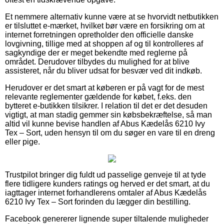
Et nemmere alternativ kunne være at se hvorvidt netbutikken
er tilsluttet e-mærket, hvilket bør være en forsikring om at
internet forretningen opretholder den officielle danske
lovgivning, tillige med at shoppen af og til kontrolleres af
sagkyndige der er meget bekendte med reglerne på
området. Derudover tilbydes du mulighed for at blive
assisteret, når du bliver udsat for besvær ved dit indkøb.
Herudover er det smart at køberen er på vagt for de mest
relevante reglementer gældende for købet, f.eks. den
bytteret e-butikken tilsikrer. I relation til det er det desuden
vigtigt, at man stadig gemmer sin købsbekræftelse, så man
altid vil kunne bevise handlen af Abus Kædelås 6210 Ivy
Tex – Sort, uden hensyn til om du søger en vare til en dreng
eller pige.
Trustpilot bringer dig fuldt ud passelige genveje til at tyde
flere tidligere kunders ratings og herved er det smart, at du
iagttager internet forhandlerens omtaler af Abus Kædelås
6210 Ivy Tex – Sort forinden du lægger din bestilling.
Facebook genererer lignende super tiltalende muligheder