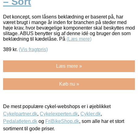
– Sort
Det koncept, som låsens beklædning er baseret på, har
været brugt i mange år inden for branchen på steder med
høje krav, hvor bevægelige komponenter skal beskyttes mod
slitage. ABUS benytter sig af denne idé og bruger den som
beklædning til kædelåse. På
(Læs mere)
389
kr.
(Vis fragtpris)
Læs mere »
Køb nu »
De mest populære cykel-webshops er i øjeblikket
Cykelpartner.dk
,
Cykelexperten.dk
,
Cykler.dk
,
Pedalatleten.dk
og
FriBikeShop.dk
, som alle har et stort
sortiment til gode priser.