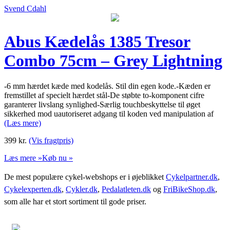
Svend Cdahl
Abus Kædelås 1385 Tresor
Combo 75cm – Grey Lightning
-6 mm hærdet kæde med kodelås. Stil din egen kode.-Kæden er
fremstillet af specielt hærdet stål-De støbte to-komponent cifre
garanterer livslang synlighed-Særlig touchbeskyttelse til øget
sikkerhed mod uautoriseret adgang til koden ved manipulation af
(Læs mere)
399
kr.
(Vis fragtpris)
Læs mere »
Køb nu »
De mest populære cykel-webshops er i øjeblikket
Cykelpartner.dk
,
Cykelexperten.dk
,
Cykler.dk
,
Pedalatleten.dk
og
FriBikeShop.dk
,
som alle har et stort sortiment til gode priser.