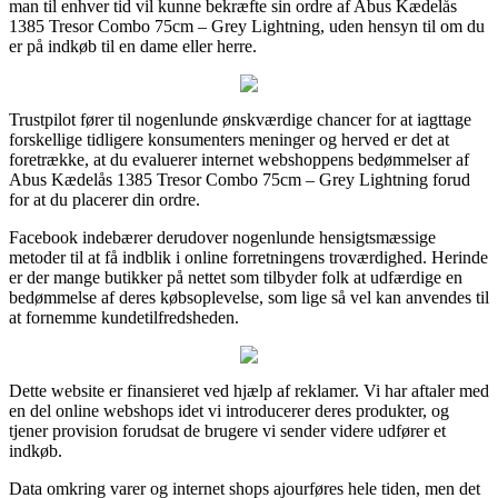
man til enhver tid vil kunne bekræfte sin ordre af Abus Kædelås
1385 Tresor Combo 75cm – Grey Lightning, uden hensyn til om du
er på indkøb til en dame eller herre.
Trustpilot fører til nogenlunde ønskværdige chancer for at iagttage
forskellige tidligere konsumenters meninger og herved er det at
foretrække, at du evaluerer internet webshoppens bedømmelser af
Abus Kædelås 1385 Tresor Combo 75cm – Grey Lightning forud
for at du placerer din ordre.
Facebook indebærer derudover nogenlunde hensigtsmæssige
metoder til at få indblik i online forretningens troværdighed. Herinde
er der mange butikker på nettet som tilbyder folk at udfærdige en
bedømmelse af deres købsoplevelse, som lige så vel kan anvendes til
at fornemme kundetilfredsheden.
Dette website er finansieret ved hjælp af reklamer. Vi har aftaler med
en del online webshops idet vi introducerer deres produkter, og
tjener provision forudsat de brugere vi sender videre udfører et
indkøb.
Data omkring varer og internet shops ajourføres hele tiden, men det