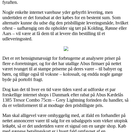
fyraften.
Nogle enkelte internet varehuse yder gebyrfri levering, men
undertiden er det forudsat at der købes for en bestemt sum. Som
alternativ kunne du udse dig den prisbilligste leveringsmåde, hvilket
oftest – uafhængig om du opholder sig tæt på Kolding, Rønne eller
Aars – vil være at få dem til at levere din bestilling til et
udleveringssted.
Det er ret hensigtsmæssigt for forbrugerne at analysere priser på
flere e-forretninger, og for det har utallige Abus firmaer på nettet
været tvunget til at stampe priserne på deres varer – til babyer og
børn, og tillige også til voksne – kolossalt, og endda nogle gange
byde på portofri fragt.
Dog kan det til hver en tid være tiden værd at udforske et par
forskellige internet shops i Danmark efter rabat på Abus Kædelås
1385 Tresor Combo 75cm – Grey Lightning forinden du handler, så
du er velinformeret til at modtage den prisbilligste pris.
Man skal alligevel være omhyggelig med, at ifald en forhandler på
nettet annoncerer varer til salg for en udsalgspris som virker utopisk
letkøbt, så er det undertiden være et signal om en uægte shop. Køb
med gængse betalingskort er i hvert fald omfavnet af en