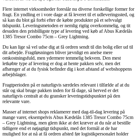
Flere internet virksomheder foreslår nu diverse forskellige former for
fragt. En yndling er i vore dage at få leveret til et udleveringssted, og
så kan du blot gå forbi efter de købte produkter på et selvvalgt
tidspunkt. Leveringsmetoden er nemlig rigtig overkommelig, og tit
desuden den prisbilligste type af levering ved køb af Abus Kædelås
1385 Tresor Combo 75cm – Grey Lightning.
Du kan lige så vel udse dig at få ordren sendt til din bolig eller ud til
dit arbejde. Fragtløsningen bliver jævnligt en anelse mere
omkostningsfuld, men ydermere temmelig bekvem. Den mest
letkøbte type af levering er dog at hente pakken selv, men det
afhænger af at du fysisk befinder dig i kort afstand af webshoppens
arbejdslager.
Fragtperioden på er naturligvis særdeles relevant i tilfælde af at du
står og skal bruge pakken inden for få dage, så herved er det
naturligvis centralt at du gransker leveringstidspunktet på den
relevante vare.
Masser af internet shops reklamerer med dag-til-dag levering på
mange varer, eksempelvis Abus Kædelås 1385 Tresor Combo 75cm
– Grey Lightning, men glem ikke at det kræver at du når at bestille
tidligere end et nøjagtigt tidspunkt, med det formål at de har
mulighed for at nå at få ordren afsted før logistikpersonalet holder