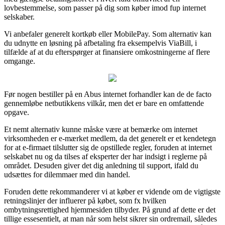
lovbestemmelse, som passer på dig som køber imod fup internet
selskaber.
Vi anbefaler generelt kortkøb eller MobilePay. Som alternativ kan
du udnytte en løsning på afbetaling fra eksempelvis ViaBill, i
tilfælde af at du efterspørger at finansiere omkostningerne af flere
omgange.
Før nogen bestiller på en Abus internet forhandler kan de de facto
gennemløbe netbutikkens vilkår, men det er bare en omfattende
opgave.
Et nemt alternativ kunne måske være at bemærke om internet
virksomheden er e-mærket medlem, da det generelt er et kendetegn
for at e-firmaet tilslutter sig de opstillede regler, foruden at internet
selskabet nu og da tilses af eksperter der har indsigt i reglerne på
området. Desuden giver det dig anledning til support, ifald du
udsættes for dilemmaer med din handel.
Foruden dette rekommanderer vi at køber er vidende om de vigtigste
retningslinjer der influerer på købet, som fx hvilken
ombytningsrettighed hjemmesiden tilbyder. På grund af dette er det
tillige essesentielt, at man når som helst sikrer sin ordremail, således