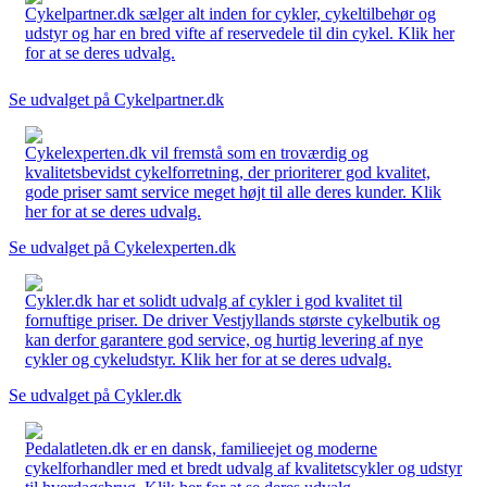
Cykelpartner.dk sælger alt inden for cykler, cykeltilbehør og
udstyr og har en bred vifte af reservedele til din cykel. Klik her
for at se deres udvalg.
Se udvalget på Cykelpartner.dk
Cykelexperten.dk vil fremstå som en troværdig og
kvalitetsbevidst cykelforretning, der prioriterer god kvalitet,
gode priser samt service meget højt til alle deres kunder. Klik
her for at se deres udvalg.
Se udvalget på Cykelexperten.dk
Cykler.dk har et solidt udvalg af cykler i god kvalitet til
fornuftige priser. De driver Vestjyllands største cykelbutik og
kan derfor garantere god service, og hurtig levering af nye
cykler og cykeludstyr. Klik her for at se deres udvalg.
Se udvalget på Cykler.dk
Pedalatleten.dk er en dansk, familieejet og moderne
cykelforhandler med et bredt udvalg af kvalitetscykler og udstyr