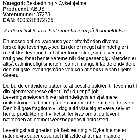
Kategori:
Beklædning > Cykelhjelme
Producent:
ABUS
Varenummer:
37273
EAN:
4003318372735
Vurderet til
4.6
ud af 5 stjerner baseret på
6
anmeldelser
En masse online varehuse yder efterhånden diverse
forskellige leveringstyper. En der er meget almindelig er i
øjeblikket levering til et afhentningssted, som giver dig
mulighed for at hente varerne når det passer dig. Metoden er
altså ualmindeligt smertefri, samt i mange tilfælde endvidere
den billigste leveringsmåde ved køb af Abus Hyban Hjelm,
Green.
Du burde endvidere påtænke at bestille pakken til levering til
din hjemmeadresse eller til når du er på job.
Leveringsmetoden bliver almindeligvis en sjat mere
omkostningsfuld, men på den anden side temmelig bekvem.
Den billigste fragtform vil dog altid vise sig at være selv at
hente produkterne, hvilket stiller krav om at du lever i
nærheden af internet webshoppens tilholdssted.
Leveringshastigheden på Beklædning > Cykelhjelme er
naturligvis super essentiel i tilfælde af at man mangler