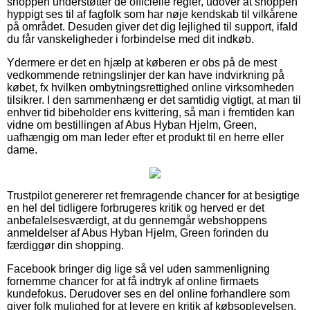
shoppen understøtter de officielle regler, udover at shoppen
hyppigt ses til af fagfolk som har nøje kendskab til vilkårene
på området. Desuden giver det dig lejlighed til support, ifald
du får vanskeligheder i forbindelse med dit indkøb.
Ydermere er det en hjælp at køberen er obs på de mest
vedkommende retningslinjer der kan have indvirkning på
købet, fx hvilken ombytningsrettighed online virksomheden
tilsikrer. I den sammenhæng er det samtidig vigtigt, at man til
enhver tid bibeholder ens kvittering, så man i fremtiden kan
vidne om bestillingen af Abus Hyban Hjelm, Green,
uafhængig om man leder efter et produkt til en herre eller
dame.
Trustpilot genererer ret fremragende chancer for at besigtige
en hel del tidligere forbrugeres kritik og herved er det
anbefalelsesværdigt, at du gennemgår webshoppens
anmeldelser af Abus Hyban Hjelm, Green forinden du
færdiggør din shopping.
Facebook bringer dig lige så vel uden sammenligning
fornemme chancer for at få indtryk af online firmaets
kundefokus. Derudover ses en del online forhandlere som
giver folk mulighed for at levere en kritik af købsoplevelsen,