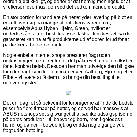
ordren øjeblikkeligt, og derfor er det nemlig meningsfuldt at
vi efterser leveringstiden ved det vedkommende produkt.
En stor portion forhandlere på nettet yder levering på blot en
enkelt hverdag på mange af butikkens varenumre,
eksempelvis Abus Hyban Hjelm, Green, hvilket er
underforstået at der bestilles før et fastsat klokkeslæt, så de
garanteret kan nå at få produkterne ud af døren forud for at
pakkemedarbejderne har fri.
Nogle enkelte internet shops præsterer fragt uden
omkostninger, men i reglen er det påkrævet at man indkøber
for et konkret beløb. Desuden bør man udvælge den billigste
form for fragt, som tit – om man er ved Aalborg, Hjørring eller
Ribe – vil være at få dem til at bringe din bestilling til et
udleveringssted.
Det er i dag ret så bekvemt for forbrugerne at finde de bedste
priser fra flere firmaer på nettet, og derved har massevis af
ABUS netshops set sig tvunget til at sænke udsalgspriserne
på deres produkter – til babyer og børn, men ligeledes til
herrer og damer – betydeligt, og endda nogle gange yde
fragt uden betaling.