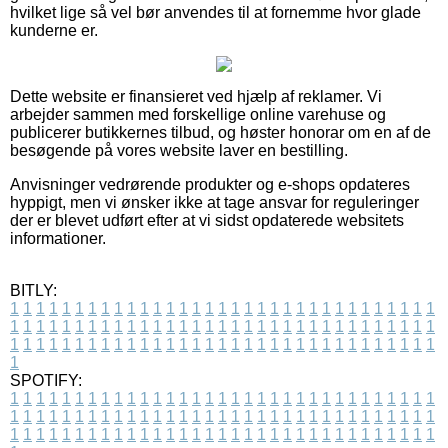
hvilket lige så vel bør anvendes til at fornemme hvor glade
kunderne er.
Dette website er finansieret ved hjælp af reklamer. Vi
arbejder sammen med forskellige online varehuse og
publicerer butikkernes tilbud, og høster honorar om en af de
besøgende på vores website laver en bestilling.
Anvisninger vedrørende produkter og e-shops opdateres
hyppigt, men vi ønsker ikke at tage ansvar for reguleringer
der er blevet udført efter at vi sidst opdaterede websitets
informationer.
BITLY:
1
1
1
1
1
1
1
1
1
1
1
1
1
1
1
1
1
1
1
1
1
1
1
1
1
1
1
1
1
1
1
1
1
1
1
1
1
1
1
1
1
1
1
1
1
1
1
1
1
1
1
1
1
1
1
1
1
1
1
1
1
1
1
1
1
1
1
1
1
1
1
1
1
1
1
1
1
1
1
1
1
1
1
1
1
1
1
1
1
1
1
1
1
1
1
1
1
1
1
1
SPOTIFY:
1
1
1
1
1
1
1
1
1
1
1
1
1
1
1
1
1
1
1
1
1
1
1
1
1
1
1
1
1
1
1
1
1
1
1
1
1
1
1
1
1
1
1
1
1
1
1
1
1
1
1
1
1
1
1
1
1
1
1
1
1
1
1
1
1
1
1
1
1
1
1
1
1
1
1
1
1
1
1
1
1
1
1
1
1
1
1
1
1
1
1
1
1
1
1
1
1
1
1