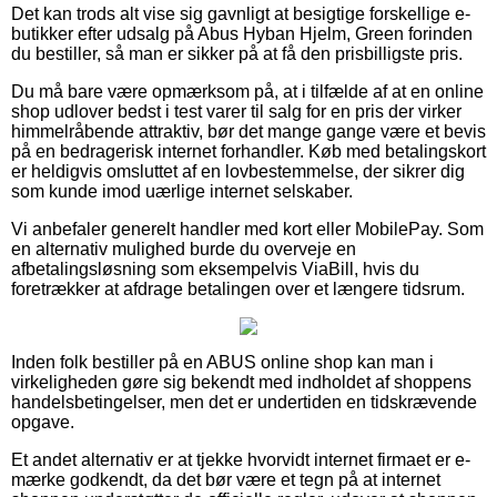
Det kan trods alt vise sig gavnligt at besigtige forskellige e-
butikker efter udsalg på Abus Hyban Hjelm, Green forinden
du bestiller, så man er sikker på at få den prisbilligste pris.
Du må bare være opmærksom på, at i tilfælde af at en online
shop udlover bedst i test varer til salg for en pris der virker
himmelråbende attraktiv, bør det mange gange være et bevis
på en bedragerisk internet forhandler. Køb med betalingskort
er heldigvis omsluttet af en lovbestemmelse, der sikrer dig
som kunde imod uærlige internet selskaber.
Vi anbefaler generelt handler med kort eller MobilePay. Som
en alternativ mulighed burde du overveje en
afbetalingsløsning som eksempelvis ViaBill, hvis du
foretrækker at afdrage betalingen over et længere tidsrum.
Inden folk bestiller på en ABUS online shop kan man i
virkeligheden gøre sig bekendt med indholdet af shoppens
handelsbetingelser, men det er undertiden en tidskrævende
opgave.
Et andet alternativ er at tjekke hvorvidt internet firmaet er e-
mærke godkendt, da det bør være et tegn på at internet