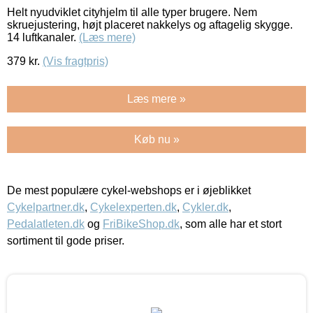
Helt nyudviklet cityhjelm til alle typer brugere. Nem
skruejustering, højt placeret nakkelys og aftagelig skygge.
14 luftkanaler.
(Læs mere)
379
kr.
(Vis fragtpris)
Læs mere »
Køb nu »
De mest populære cykel-webshops er i øjeblikket
Cykelpartner.dk
,
Cykelexperten.dk
,
Cykler.dk
,
Pedalatleten.dk
og
FriBikeShop.dk
, som alle har et stort
sortiment til gode priser.