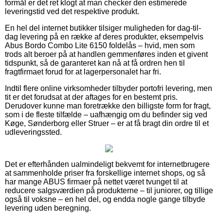
formål er det ret klogt at man checker den estimerede
leveringstid ved det respektive produkt.
En hel del internet butikker tilsiger muligheden for dag-til-
dag levering på en række af deres produkter, eksempelvis
Abus Bordo Combo Lite 6150 foldelås – hvid, men som
trods alt beroer på at handlen gemmenføres inden et givent
tidspunkt, så de garanteret kan nå at få ordren hen til
fragtfirmaet forud for at lagerpersonalet har fri.
Indtil flere online virksomheder tilbyder portofri levering, men
tit er det forudsat at der aftages for en bestemt pris.
Derudover kunne man foretrække den billigste form for fragt,
som i de fleste tilfælde – uafhængig om du befinder sig ved
Køge, Sønderborg eller Struer – er at få bragt din ordre til et
udleveringssted.
Det er efterhånden ualmindeligt bekvemt for internetbrugere
at sammenholde priser fra forskellige internet shops, og så
har mange ABUS firmaer på nettet været tvunget til at
reducere salgsværdien på produkterne – til juniorer, og tillige
også til voksne – en hel del, og endda nogle gange tilbyde
levering uden beregning.