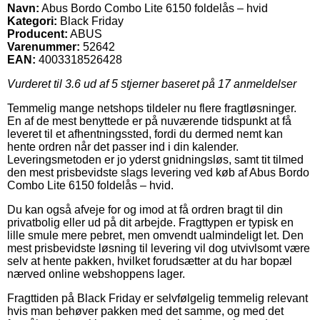
Navn:
Abus Bordo Combo Lite 6150 foldelås – hvid
Kategori:
Black Friday
Producent:
ABUS
Varenummer:
52642
EAN:
4003318526428
Vurderet til
3.6
ud af 5 stjerner baseret på
17
anmeldelser
Temmelig mange netshops tildeler nu flere fragtløsninger.
En af de mest benyttede er på nuværende tidspunkt at få
leveret til et afhentningssted, fordi du dermed nemt kan
hente ordren når det passer ind i din kalender.
Leveringsmetoden er jo yderst gnidningsløs, samt tit tilmed
den mest prisbevidste slags levering ved køb af Abus Bordo
Combo Lite 6150 foldelås – hvid.
Du kan også afveje for og imod at få ordren bragt til din
privatbolig eller ud på dit arbejde. Fragttypen er typisk en
lille smule mere pebret, men omvendt ualmindeligt let. Den
mest prisbevidste løsning til levering vil dog utvivlsomt være
selv at hente pakken, hvilket forudsætter at du har bopæl
nærved online webshoppens lager.
Fragttiden på Black Friday er selvfølgelig temmelig relevant
hvis man behøver pakken med det samme, og med det