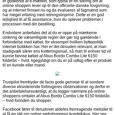
er godkendt af e-mærket, som typisk er en sikring om at
online shoppen lever op til den officielle danske lovgivning,
og at internet firmaet nu og da evalueres af fagmænd som
har meget erfaring med retningslinjerne. Dette er en god
lejlighed til at få assistance, hvis du oplever problemer i
processen med din bestilling.
Endvidere anbefales det at du er oppe på mærkerne
omkring de væsentligste regler der gør sig gældende i
forbindelse med købet, for eksempel hvilken byttepolitik
internet butikken har. Her er det desuden relevant, at man
stadigvæk sikrer ens kvitteringsmail, så man til enhver tid vil
kunne bevise købet af Abus Bordo Combo Lite 6150
foldelås – hvid, ligegyldigt om du er på udkig efter et produkt
til en kvinde eller mand.
Trustpilot frembyder de facto gode genveje til at sondere
diverse eksisterende forbrugeres observationer og derfor er
det anbefalelsesværdigt, at du kigger nærmere på online
shoppens omtaler af Abus Bordo Combo Lite 6150 foldelås
– hvid forinden du shopper.
Facebook fører til derudover aldeles fremragende metoder til
at få en idé om online webshoppens kundefokus. Her ses