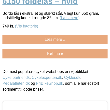
6150 foldelås – hvid
Bordo lås i ekstra let og stærkt stål. Vægt kun 650 gram.
Indstillelig kode. Længde 85 cm.
(Læs mere)
749
kr.
(Vis fragtpris)
Læs mere »
Køb nu »
De mest populære cykel-webshops er i øjeblikket
Cykelpartner.dk
,
Cykelexperten.dk
,
Cykler.dk
,
Pedalatleten.dk
og
FriBikeShop.dk
, som alle har et stort
sortiment til gode priser.