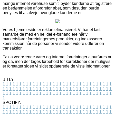
mange internet varehuse som tilbyder kunderne at registrere
en bedømmelse af ordreforløbet, som desuden burde
benyttes til at afveje hvor glade kunderne er.
Vores hjemmeside er reklamefinansieret. Vi har et fast
samarbejde med en hel del e-forhandlere når vi
markedsfører forretningernes produkter, og indkasserer
kommission når de personer vi sender videre udfører en
transaktion.
Fakta vedrørende varer og internet forretninger ajourføres nu
og da, men der tages forbehold for korrektioner der muligvis
er foretaget siden vi sidst opdaterede de viste informationer.
BITLY:
1
1
1
1
1
1
1
1
1
1
1
1
1
1
1
1
1
1
1
1
1
1
1
1
1
1
1
1
1
1
1
1
1
1
1
1
1
1
1
1
1
1
1
1
1
1
1
1
1
1
1
1
1
1
1
1
1
1
1
1
1
1
1
1
1
1
1
1
1
1
1
1
1
1
1
1
1
1
1
1
1
1
1
1
1
1
1
1
1
1
1
1
1
1
1
1
1
1
1
1
SPOTIFY:
1
1
1
1
1
1
1
1
1
1
1
1
1
1
1
1
1
1
1
1
1
1
1
1
1
1
1
1
1
1
1
1
1
1
1
1
1
1
1
1
1
1
1
1
1
1
1
1
1
1
1
1
1
1
1
1
1
1
1
1
1
1
1
1
1
1