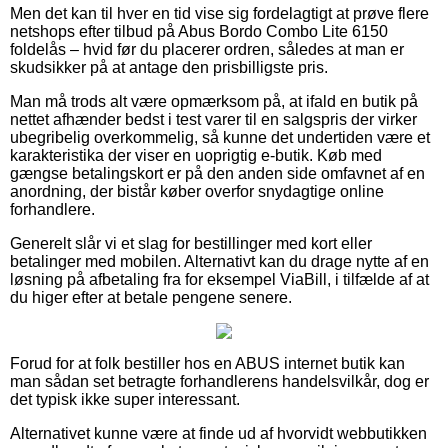
Men det kan til hver en tid vise sig fordelagtigt at prøve flere
netshops efter tilbud på Abus Bordo Combo Lite 6150
foldelås – hvid før du placerer ordren, således at man er
skudsikker på at antage den prisbilligste pris.
Man må trods alt være opmærksom på, at ifald en butik på
nettet afhænder bedst i test varer til en salgspris der virker
ubegribelig overkommelig, så kunne det undertiden være et
karakteristika der viser en uoprigtig e-butik. Køb med
gængse betalingskort er på den anden side omfavnet af en
anordning, der bistår køber overfor snydagtige online
forhandlere.
Generelt slår vi et slag for bestillinger med kort eller
betalinger med mobilen. Alternativt kan du drage nytte af en
løsning på afbetaling fra for eksempel ViaBill, i tilfælde af at
du higer efter at betale pengene senere.
Forud for at folk bestiller hos en ABUS internet butik kan
man sådan set betragte forhandlerens handelsvilkår, dog er
det typisk ikke super interessant.
Alternativet kunne være at finde ud af hvorvidt webbutikken